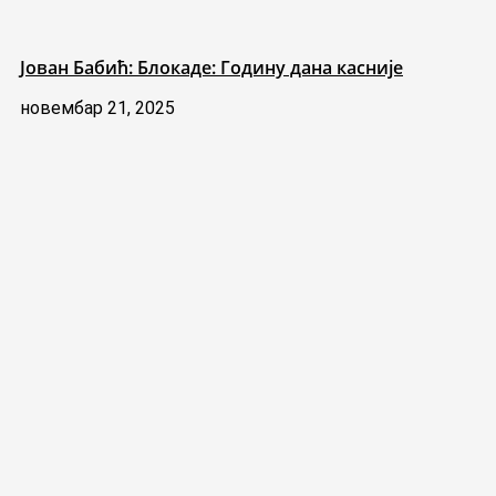
Јован Бабић: Блокаде: Годину дана касније
новембар 21, 2025