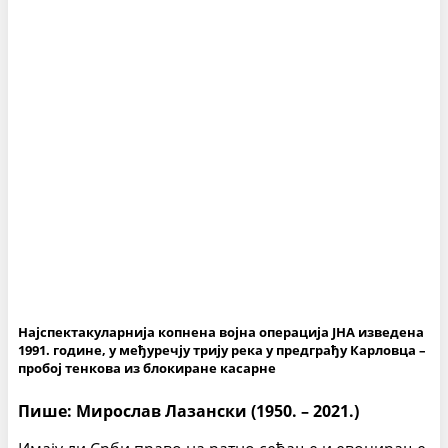
Најспектакуларнија копнена војна операција ЈНА изведена
1991. године, у међуречју трију река у предграђу Карловца –
пробој тенкова из блокиране касарне
Пише: Мирослав Лазански (1950. – 2021.)