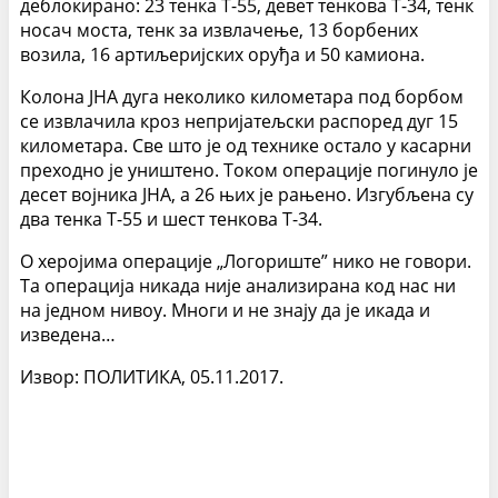
деблокирано: 23 тенка Т-55, девет тенкова Т-34, тенк
носач моста, тенк за извлачење, 13 борбених
возила, 16 артиљеријских оруђа и 50 камиона.
Колона ЈНА дуга неколико километара под борбом
се извлачила кроз непријатељски распоред дуг 15
километара. Све што је од технике остало у касарни
преходно је уништено. Током операције погинуло је
десет војника ЈНА, а 26 њих је рањено. Изгубљена су
два тенка Т-55 и шест тенкова Т-34.
О херојима операције „Логориште” нико не говори.
Та операција никада није анализирана код нас ни
на једном нивоу. Многи и не знају да је икада и
изведена…
Извор: ПОЛИТИКА, 05.11.2017.