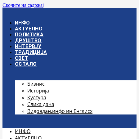
Скочите на садржај
ИНФО
АКТУЕЛНО
ПОЛИТИКА
ДРУШТВО
ИНТЕРВЈУ
ТРАДИЦИЈА
СВЕТ
ОСТАЛО
Бизнис
Историја
Култура
Слика дана
Видовдан.инфо ин Енглисх
ИНФО
АКТУЕЛНО