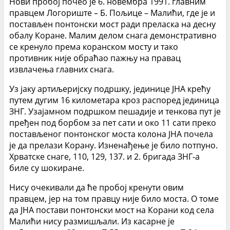
Нови пробој почео је 6. новембра 1991. главним
правцем Логориште – Б. Пољице – Малићи, где је и
постављен понтонски мост ради преласка на десну
обалу Коране. Малим делом снага демонстративно
се кренуло према коранском мосту и тако
противник није обраћао пажњу на правац
извлачења главних снага.
Уз јаку артиљеријску подршку, јединице ЈНА крећу
путем дугим 16 километара кроз распоред јединица
ЗНГ. Узајамном подршком пешадије и тенкова пут је
пређен под борбом за пет сати и око 11 сати преко
постављеног понтонског моста колона ЈНА почела
је да прелази Корану. Изненађење је било потпуно.
Хрватске снаге, 110, 129, 137. и 2. бригада ЗНГ-а
биле су шокиране.
Нису очекивали да ће пробој кренути овим
правцем, јер на том правцу није било моста. О томе
да ЈНА постави понтонски мост на Корани код села
Малићи нису размишљали. Из касарне је