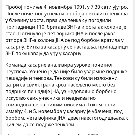
Пробој почиње 4. новембра 1991. у 7.30 сати ујутро.
После почетног успеха и пробоја неколико тенкова
у близину моста, прва два тенка су погодили
припадници 110. бригаде ЗНГ-а и остатак колоне је
стао. Погинуло је пет војника ЈНА и после јаког
отпора ЗНГ-а колона ЈНА се под борбом вратила у
касарну. Битка за касарну се наставља, припадници
ЗНГ покушавају да уђу у касарну.
Команда касарне анализира узроке почетног
неуспеха. Уочено је да није било узајамне подршке
пешадије и тенкова. Тенкови су били изложени
ватри са свих страна кроз насељено место без
подршке пешадије ЈНА, уз недовољно борбено
искуство свих учесника и неадекватно
командовање на нижим нивоима. Током ноћи
између 4. и 5. новембра у касарну је убачена, под
борбом, чета војника ЈНА, деветнаестогодишњака, с
циљем да се подрже тенкови.