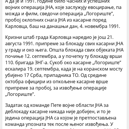
А да је и 1991. године било часних и успешних
војних операција ЈНА, које заслужују евоцирање, па
можда и филм, сведочи операција „Логориште”,
пробој оклопних снага ЈНА из касарне поред
Карловца, баш на данашњи дан, 4. новембра 1991.
Кризни штаб града Карловца наредио је још 21.
августа 1991. припреме за блокаду свих касарни ЈНА
у граду и око њега. Општа блокада свих објеката ЈНА
почиње 12. септембра, а у почетку ту блокаду врши
110. бригада ЗНГ-а. Сукоб око касарне „Логориште”
ескалира 19. септембра, када је на коранском мосту
убијено 17 Срба, припадника ТО. Од средине
октобра официри из опкољене касарне врше
припреме за пробој, за извођење операције
„Логориште”.
Задатак од команде Пете војне области ЈНА за
деблокаду касарне никада није добијен, и то је
једина операција ЈНА са којом је претпостављена
команда упозната тек после њеног извођења. У