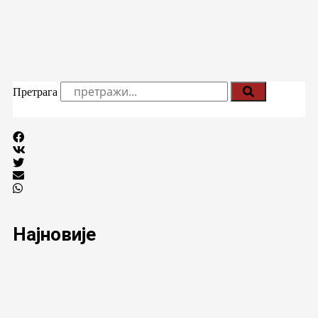
Претрага
Најновије