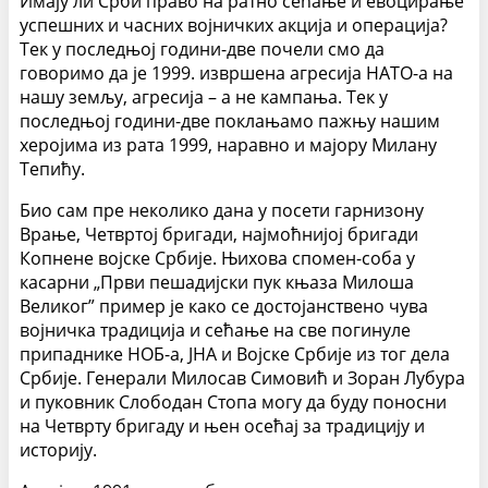
Имају ли Срби право на ратно сећање и евоцирање
успешних и часних војничких акција и операција?
Тек у последњој години-две почели смо да
говоримо да је 1999. извршена агресија НАТО-а на
нашу земљу, агресија – а не кампања. Тек у
последњој години-две поклањамо пажњу нашим
херојима из рата 1999, наравно и мајору Милану
Тепићу.
Био сам пре неколико дана у посети гарнизону
Врање, Четвртој бригади, најмоћнијој бригади
Копнене војске Србије. Њихова спомен-соба у
касарни „Први пешадијски пук књаза Милоша
Великог” пример је како се достојанствено чува
војничка традиција и сећање на све погинуле
припаднике НОБ-а, ЈНА и Војске Србије из тог дела
Србије. Генерали Милосав Симовић и Зоран Лубура
и пуковник Слободан Стопа могу да буду поносни
на Четврту бригаду и њен осећај за традицију и
историју.