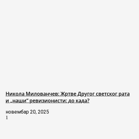
Никола Милованчев: Жртве Другог светског рата
и „наши“ ревизионисти: до када?
новембар 20, 2025