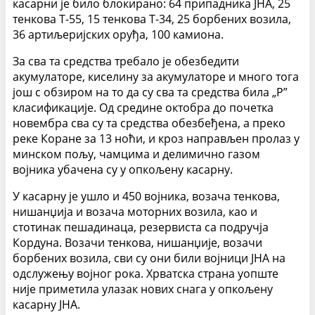
касарни је било блокирано: 64 припадника ЈНА, 25
тенкова Т-55, 15 тенкова Т-34, 25 борбених возила,
36 артиљеријских оруђа, 100 камиона.
За сва та средства требало је обезбедити
акумулаторе, киселину за акумулаторе и много тога
још с обзиром на то да су сва та средства била „Р”
класификације. Од средине октобра до почетка
новембра сва су та средства обезбеђена, а преко
реке Коране за 13 ноћи, и кроз направљен пролаз у
минском пољу, чамцима и делимично газом
војника убачена су у опкољену касарну.
У касарну је ушло и 450 војника, возача тенкова,
нишанџија и возача моторних возила, као и
стотинак пешадинаца, резервиста са подручја
Кордуна. Возачи тенкова, нишанџије, возачи
борбених возила, сви су они били војници ЈНА на
одслужењу војног рока. Хрватска страна уопште
није приметила улазак нових снага у опкољену
касарну ЈНА.