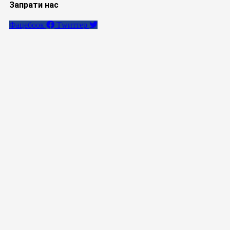
Запрати нас
Фацебоок
Тwиттер