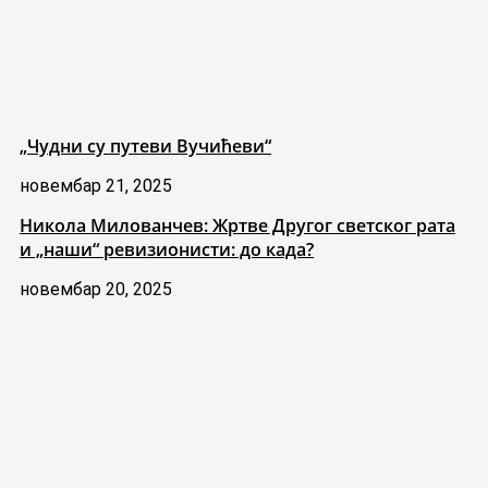
„Чудни су путеви Вучићеви“
новембар 21, 2025
Никола Милованчев: Жртве Другог светског рата
и „наши“ ревизионисти: до када?
новембар 20, 2025