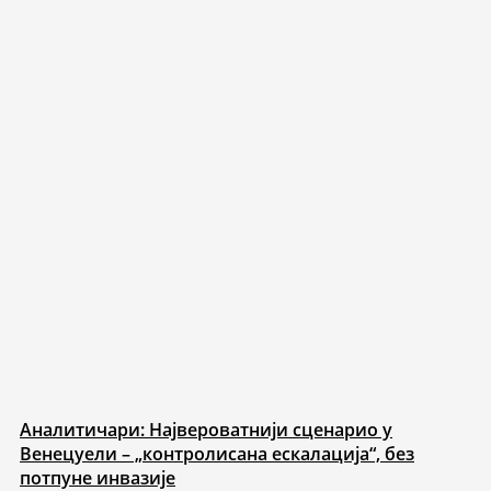
Аналитичари: Највероватнији сценарио у
Венецуели – „контролисана ескалација“, без
потпуне инвазије