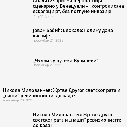
Аналитичари: Највероватнији
сценарио у Венецуели – „контролисана
ескалација“, без потпуне инвазије
јануар 3, 2026
Јован Бабић: Блокаде: Годину дана
касније
новембар 21, 2025
„Чудни су путеви Вучићеви“
новембар 21, 2025
Никола Милованчев: Жртве Другог светског рата и
„наши“ ревизионисти: до када?
новембар 20, 2025
Никола Милованчев: Жртве Другог
светског рата и „наши“ ревизионисти:
до када?