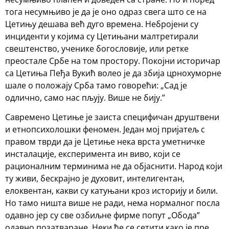
тога несумњиво је да је оно одраз свега што се на
Цетињу дешава већ дуго времена. Небројени су
инциденти у којима су Цетињани малтретирали
свештенство, ученике богословије, или ретке
преостале Србе на том простору. Покојни историчар
са Цетиња Пеђа Вукић волео је да збија црнохуморне
шале о положају Срба тамо говорећи: „Сад је
одлично, само нас пљују. Више не бију.”
Савремено Цетиње је заиста специфичан друштвени
и етнопсихолошки феномен. Један мој пријатељ с
правом тврди да је Цетиње нека врста уметничке
инсталације, експеримента ин виво, који се
рационалним терминима не да објаснити. Народ који
ту живи, бескрајно је духовит, интелигентан,
елоквентан, какви су катуњани кроз историју и били.
Но тамо ништа више не ради, нема нормалног посла
одавно јер су све озбиљне фирме попут „Обода”
одавно позатваране. Неки ће се сетити како је пре