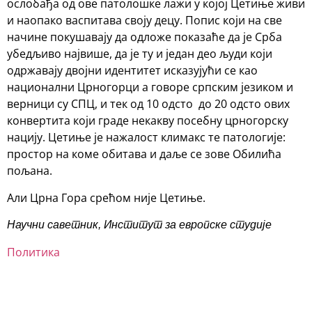
ослобађа од ове патолошке лажи у којој Цетиње живи
и наопако васпитава своју децу. Попис који на све
начине покушавају да одложе показаће да је Срба
убедљиво највише, да је ту и један део људи који
одржавају двојни идентитет исказујући се као
национални Црногорци а говоре српским језиком и
верници су СПЦ, и тек од 10 одсто до 20 одсто ових
конвертита који граде некакву посебну црногорску
нацију. Цетиње је нажалост климакс те патологије:
простор на коме обитава и даље се зове Обилића
пољана.
Али Црна Гора срећом није Цетиње.
Научни саветник, Институт за европске студије
Политика