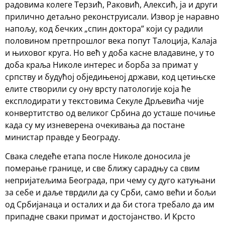
радовима колеге Терзић, Раковић, Алексић, ја и други
прилично детаљно реконструисали. Извор је наравно
напољу, код бечких „спин доктора” који су радили
половином претпрошлог века попут Талоција, Калаја
и њиховог круга. Но већ у доба касне владавине, у то
доба краља Николе интерес и борба за примат у
српству и будућој обједињеној држави, код цетињске
елите створили су ону врсту патологије која ће
експлодирати у текстовима Секуле Дрљевића чије
конвертитство од великог Србина до усташе почиње
када су му изневерена очекивања да постане
министар правде у Београду.
Свака следеће етапа после Николе доносила је
померање границе, и све ближу сарадњу са свим
непријатељима Београда, при чему су дуго катуњани
за себе и даље тврдили да су Срби, само већи и бољи
од Србијанаца и осталих и да би стога требало да им
припадне сваки примат и достојанство. И Крсто