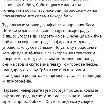
окривљују Србију, Србе и цркву и као и сви
конвертити постали су носиоци патолошке мржње
према свему што су сами некада били.
Ту долазимо управо до највећег извора овог беса.
Цетиње је данас без сумње најусташкији град у
бившој Југославији. Подсетимо се, учесници Божићне
побуне на којој они граде свој идентитет данас,
управо тако су се називали. Но уз то су придошле и
касније идентификације са екстремним хрватским
покретима тако да је сасвим нормално постало да
они на својим скуповима певају Томпсонове песме,
скандирају о клању Срба и све оно што чини
стандардни репертоар савремене усташке традиције
и иконографије.
Наравно, невероватна је историја процеса, којим је
најсрпски град на свету постао легло патолошке
мржње према Србима. Ову историју смо у својим