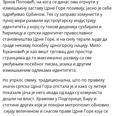
Зрнов Поповић, на кога се данас ови огрнути у
измишљену заставу Црне Горе позивају, јасно је себе
одређивао Србином. Тек су заправо комунисти у
пуној мери развили аустроугарску индустрију
идентитета у којој су током деценија сузбијали и
ћирилицу и српски идентитет православног
становништва Црне Горе, и на силу терали људе да
граде некакву посебну црногорску нацију. Мило
Ђукановић је као вешт трговац дао простор
странцима да то максимално развију са све
увођењем посебног писма, језика и другим
измишљеним одликама идентитета.
Но упркос свему, традиционална, што по правилу
значи српска Црна Гора опстала је и како су литије
показале јача је него икада од када су комунисти
дошли на власт. Храмови у Подгорици, Бару и
стотине других које је покојни митрополит обновио
сијају величином и снагом праве Црне Горе која се