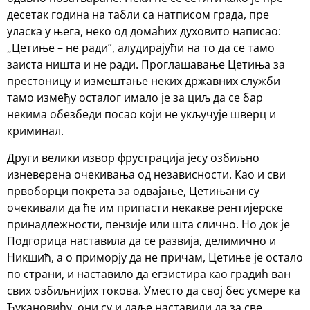
десетак година на табли са натписом града, пре
уласка у њега, неко од домаћих духовито написао:
„Цетиње – не ради”, алудирајући на то да се тамо
заиста ништа и не ради. Проглашавање Цетиња за
престоницу и измештање неких државних служби
тамо између осталог имало је за циљ да се бар
некима обезбеди посао који не укључује шверц и
криминал.
Други велики извор фрустрација јесу озбиљно
изневерена очекивања од независности. Као и сви
првоборци покрета за одвајање, Цетињани су
очекивали да ће им припасти некакве рентијерске
принадлежности, пензије или шта слично. Но док је
Подгорица наставила да се развија, делимично и
Никшић, а о приморју да не причам, Цетиње је остало
по страни, и наставило да егзистира као градић ван
свих озбиљнијих токова. Уместо да свој бес усмере ка
Ђукановићу, они су и даље наставили да за све