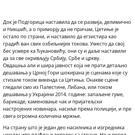
​Док је Подгорица наставила да се развија, делимично
и Никшић, а о приморју да не причам, Цетиње је
остало по страни, и наставило да егзистира као
градић ван свих озбиљнијих токова. Уместо да свој
бес усмере ка Ђукановићу, они су и даље наставили
да за све окривљују Србију, Србе и цркву.
Овдашња али и шира јавност која не прати детаљно
дешавања у Црној Гори шокирана је сценама које су
стизале током викенда са Цетиња. Онакве сцене
гледали смо из Палестине, Либана, или током
дешавања у Украјини 2014. године: запаљене гуме,
барикаде, каменовање чак и пријатељски
настројених новинара, насиље према полицији, и пре
свега огромна количина мржње.
На страну што је један део насилника и изгредника
несумњиво плаћен и доведен са стране. Но и поред