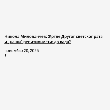
Никола Милованчев: Жртве Другог светског рата
и „наши“ ревизионисти: до када?
новембар 20, 2025