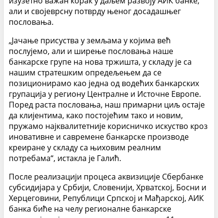
изузетно важан корак у даљем развоју АИК банке,
али и својеврсну потврду њеног досадашњег
пословања.
„Јачање присуства у земљама у којима већ
послујемо, али и ширење пословања наше
банкарске групе на нова тржишта, у складу је са
нашим стратешким опредељењем да се
позиционирамо као једна од водећих банкарских
групација у региону Централне и Источне Европе.
Поред раста пословања, наш примарни циљ остаје
да клијентима, како постојећим тако и новим,
пружамо најквалитетније корисничко искуство кроз
иновативне и савремене банкарске производе
креиране у складу са њиховим реалним
потребама“, истакла је Галић.
После реализацији процеса аквизиције Сбербанке
субсидијара у Србији, Словенији, Хрватској, Босни и
Херцеговини, Републици Српској и Мађарској, АИК
банка биће на челу регионалне банкарске