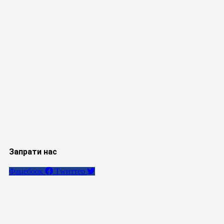
Запрати нас
Фацебоок
Тwиттер