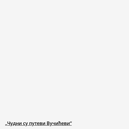
„Чудни су путеви Вучићеви“