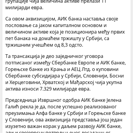
групације чија величина активе прелази 11
милијарди евра.
Са овом аквизицијом, АИК банка наставља своје
пословање са јаком капиталном основом и
величином активе која је позиционира међу првих
пет банака на домаћем тржишту у Србији, са
тржишним учешћем од 8,3 одсто.
Та трансакција је део заједничког уговора
потписаног између Сбербанке Европе и АИК банке,
Горењске банке из Крања и АЕЦ Лтд. о куповини
Сбербанке субсидијара у Србији, Словенији, Босни
и Херцеговини, Хрватској и Мађарској чија укупна
актива износи 7.329 милијарде евра.
Председница Извршног одобра АИК банке Јелена
Галић рекла је да, после успешно реализованог
преузимања Алфа банке у Србији и Горењске банке
у Словенији, ова аквизиција представља још један
изузетно важан корак у даљем развоју АИК банке,
али и својеврсну потврду њеног досадашњег