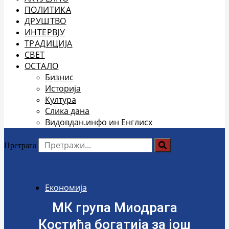
ПОЛИТИКА
ДРУШТВО
ИНТЕРВЈУ
ТРАДИЦИЈА
СВЕТ
ОСТАЛО
Бизнис
Историја
Култура
Слика дана
Видовдан.инфо ин Енглисх
Претрага
Економија
МК група Миодрага
Костића богатија за још