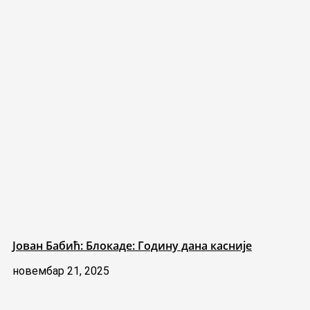
Јован Бабић: Блокаде: Годину дана касније
новембар 21, 2025