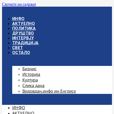
Скочите на садржај
ИНФО
АКТУЕЛНО
ПОЛИТИКА
ДРУШТВО
ИНТЕРВЈУ
ТРАДИЦИЈА
СВЕТ
ОСТАЛО
Бизнис
Историја
Култура
Слика дана
Видовдан.инфо ин Енглисх
ИНФО
АКТУЕЛНО