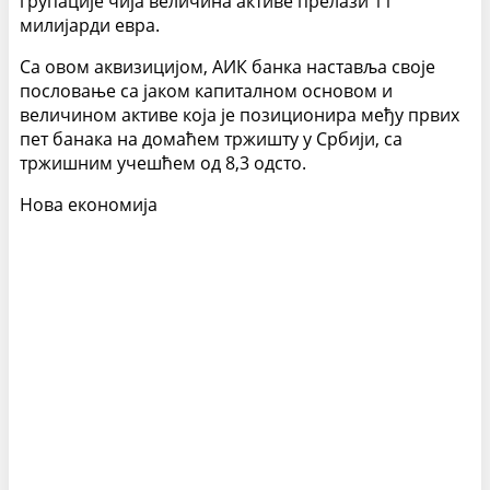
групације чија величина активе прелази 11
милијарди евра.
Са овом аквизицијом, АИК банка наставља своје
пословање са јаком капиталном основом и
величином активе која је позиционира међу првих
пет банака на домаћем тржишту у Србији, са
тржишним учешћем од 8,3 одсто.
Нова економија