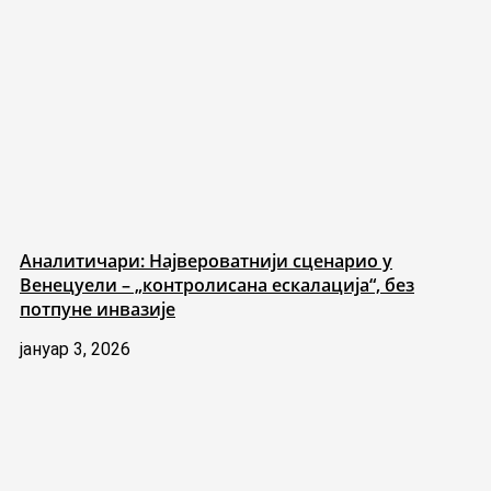
Аналитичари: Највероватнији сценарио у
Венецуели – „контролисана ескалација“, без
потпуне инвазије
јануар 3, 2026