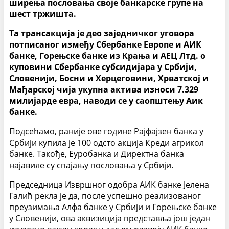
ширења пословања своје банкарске групе на
шест тржишта.
Та трансакција је део заједничког уговора
потписаног између Сбербанке Европе и АИК
банке, Горењске банке из Крања и АЕЦ Лтд. о
куповини Сбербанке субсидијара у Србији,
Словенији, Босни и Херцеговини, Хрватској и
Мађарској чија укупна актива износи 7.329
милијарде евра, наводи се у саопштењу Аик
банке.
Подсећамо, раније ове године Рајфајзен банка у
Србији купила је 100 одсто акција Креди агрикол
банке. Такође, Еуробанка и Директна банка
најавиле су спајању пословања у Србији.
Председница Извршног одобра АИК банке Јелена
Галић рекла је да, после успешно реализованог
преузимања Алфа банке у Србији и Горењске банке
у Словенији, ова аквизиција представља још један