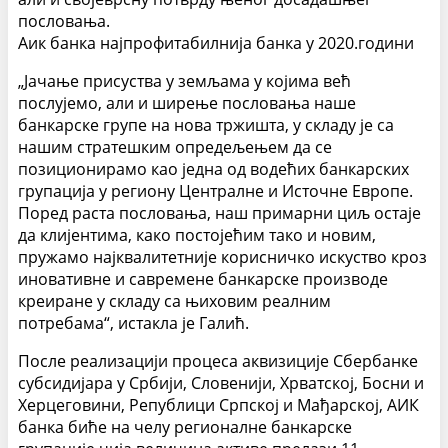
пословања.
Аик банка најпрофитабилнија банка у 2020.години
„Јачање присуства у земљама у којима већ
послујемо, али и ширење пословања наше
банкарске групе на нова тржишта, у складу је са
нашим стратешким опредељењем да се
позиционирамо као једна од водећих банкарских
групација у региону Централне и Источне Европе.
Поред раста пословања, наш примарни циљ остаје
да клијентима, како постојећим тако и новим,
пружамо најквалитетније корисничко искуство кроз
иновативне и савремене банкарске производе
креиране у складу са њиховим реалним
потребама“, истакла је Галић.
После реализацији процеса аквизиције Сбербанке
субсидијара у Србији, Словенији, Хрватској, Босни и
Херцеговини, Републици Српској и Мађарској, АИК
банка биће на челу регионалне банкарске