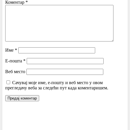
Коментар
*
Име
*
Е-пошта
*
Веб место
Сачувај моје име, е-пошту и веб место у овом
прегледачу веба за следећи пут када коментаришем.