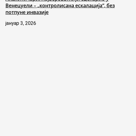
Венецуели – „контролисана ескалација“, без
потпуне инвазије
јануар 3, 2026