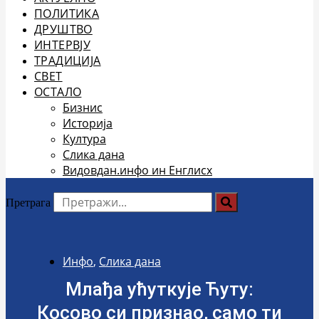
ПОЛИТИКА
ДРУШТВО
ИНТЕРВЈУ
ТРАДИЦИЈА
СВЕТ
ОСТАЛО
Бизнис
Историја
Култура
Слика дана
Видовдан.инфо ин Енглисх
Претрага
Инфо
,
Слика дана
Млађа ућуткује Ћуту:
Косово си признао, само ти