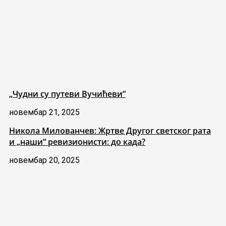
„Чудни су путеви Вучићеви“
новембар 21, 2025
Никола Милованчев: Жртве Другог светског рата
и „наши“ ревизионисти: до када?
новембар 20, 2025