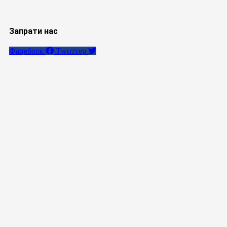
Запрати нас
Фацебоок
Тwиттер