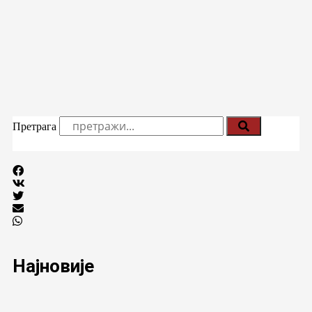
Претрага
Најновије