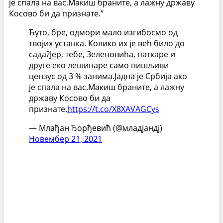
је спала на вас.Макиш браните, а лажну државу
Косово би да признате.“
Ћуто, бре, одмори мало изгибосмо од
твојих устанка. Колико их је већ било до
сада?Јер, тебе, Зеленовића, паткаре и
друге еко лешинаре само пишљиви
цензус од 3 % занима.Јадна је Србија ако
је спала на вас.Макиш браните, а лажну
државу Косово би да
признате.
https://t.co/X8XAVAGCys
— Млађан Ђорђевић (@младјандј)
Новембер 21, 2021