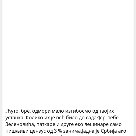
„Ћуто, бре, одмори мало изгибосмо од твојих
устанка. Колико их је већ било до сада?Јер, тебе,
Зеленовића, паткаре и друге еко лешинаре само
пишљиви цензус од 3 % занима.Јадна је Србија ако