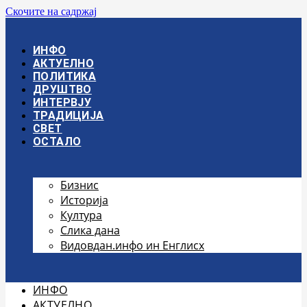
Скочите на садржај
ИНФО
АКТУЕЛНО
ПОЛИТИКА
ДРУШТВО
ИНТЕРВЈУ
ТРАДИЦИЈА
СВЕТ
ОСТАЛО
Бизнис
Историја
Култура
Слика дана
Видовдан.инфо ин Енглисх
ИНФО
АКТУЕЛНО