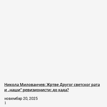
Никола Милованчев: Жртве Другог светског рата
и „наши“ ревизионисти: до када?
новембар 20, 2025