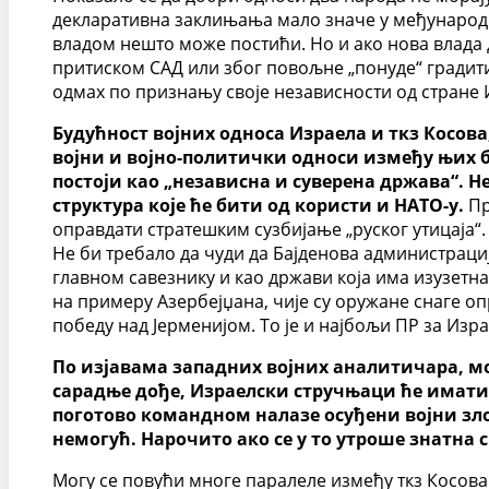
декларативна заклињања мало значе у међународни
владом нешто може постићи. Но и ако нова влада 
притиском САД или због повољне „понуде“ градити
одмах по признању своје независности од стране 
Будућност војних односа Израела и ткз Косова
војни и војно-политички односи између њих б
постоји као „независна и суверена држава“. 
структура које ће бити од користи и НАТО-у.
Пр
оправдати стратешким сузбијање „руског утицаја“.
Не би требало да чуди да Бајденова администрациј
главном савезнику и као држави која има изузет
на примеру Азербејџана, чије су оружане снаге 
победу над Јерменијом. То је и најбољи ПР за Изра
По изјавама западних војних аналитичара, мож
сарадње дође, Израелски стручњаци ће имати м
поготово командном налазе осуђени војни зло
немогућ. Нарочито ако се у то утроше знатна 
Могу се повући многе паралеле између ткз Косова