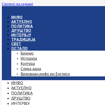
Скочите на садржај
ИНФО
АКТУЕЛНО
ПОЛИТИКА
ДРУШТВО
ИНТЕРВЈУ
ТРАДИЦИЈА
СВЕТ
ОСТАЛО
Бизнис
Историја
Култура
Слика дана
Видовдан.инфо ин Енглисх
ИНФО
АКТУЕЛНО
ПОЛИТИКА
ДРУШТВО
ИНТЕРВЈУ