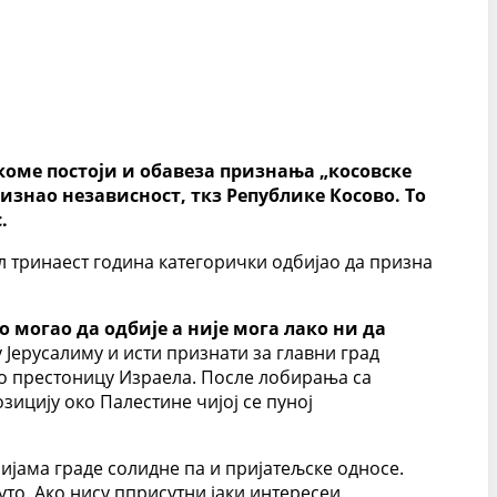
оме постоји и обавеза признања „косовске
изнао независност, ткз Републике Косово. То
.
л тринаест година категорички одбијао да призна
 могао да одбије а није мога лако ни да
Јерусалиму и исти признати за главни град
ао престоницу Израела. После лобирања са
зицију око Палестине чијој се пуној
ијама граде солидне па и пријатељске односе.
уто. Ако нису пприсутни јаки интересеи