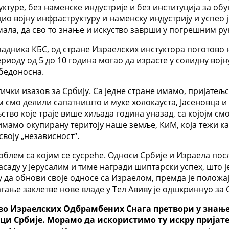
ктуре, без наменске индустрије и без институција за обук
о војну инфраструктуру и наменску индустрију и успео ј
мала, да сво то знање и искуство заврши у погрешним рук
адника КБС, од стране Израелских инстуктора поготово 
риоду од 5 до 10 година могао да израсте у солидну војну
обедоносна.
чки изазов за Србију. Са једне стране имамо, пријатељс
 смо делили сапатништо и муке холокауста, Јасеновца и 
тво које траје више хиљада година уназад, са којојм см
имамо окупирану теритоју наше земље, КиМ, која тежи ка
воју „независност“.
проблем са којим се сусреће. Односи Србије и Израела по
асаду у Јерусалим и тиме награди шиптарски успех, што 
да обнови своје односе са Израелом, премда је положа
агање заклетве нове владе у Тел Авиву је одшкриннуо за
ство Израелских Одбрамбених Снага претвори у знањ
ојсци Србије. Морамо да искористимо ту искру прија