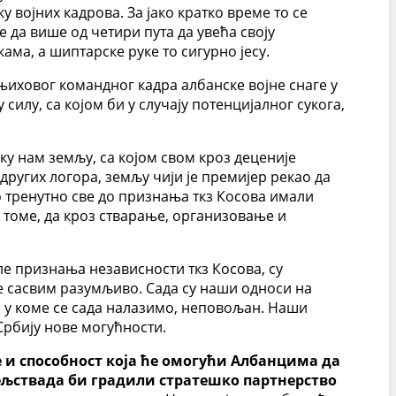
у војних кадрова. За јако кратко време то се
е да више од четири пута да увећа своју
ама, а шиптарске руке то сигурно јесу.
њиховог командног кадра албанске војне снаге у
 силу, са којом би у случају потенцијалног сукога,
ку нам земљу, са којом свом кроз деценије
других логора, земљу чији је премијер рекао да
о тренутно све до признања ткз Косова имали
 томе, да кроз стварање, организовање и
сле признања независности ткз Косова, су
је сасвим разумљиво. Сада су наши односи на
ј у коме се сада налазимо, неповољан. Наши
 Србију нове могућности.
е и способност која ће омогући Албанцима да
тељствада би градили стратешко партнерство