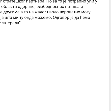
 стратешког партнера. Но за то је потребно ући у
 области одбране, безбедносних питања и
е другима а то на жалост врло вероватно могу
ија шта ми ту онда можемо. Одговор је да ћемо
илатерала”.