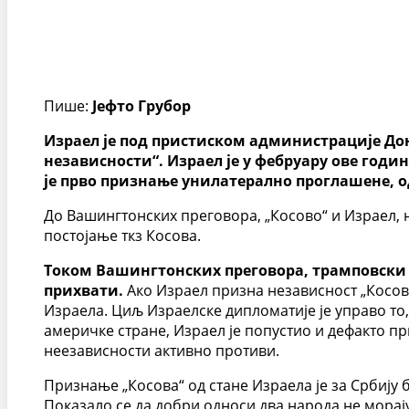
Пише:
Јефто Грубор
Израел је под пристиском администрације До
независности“. Израел је у фебруару ове годи
је прво признање унилатерално проглашене, од
До Вашингтонских преговора, „Косово“ и Израел, 
постојање ткз Косова.
Током Вашингтонских преговора, трамповски ло
прихвати.
Ако Израел призна независност „Косова
Израела. Циљ Израелске дипломатије је управо то
америчке стране, Израел је попустио и дефакто пр
неезависности активно противи.
Признање „Косова“ од стане Израела је за Србију 
Показало се да добри односи два народа не морају