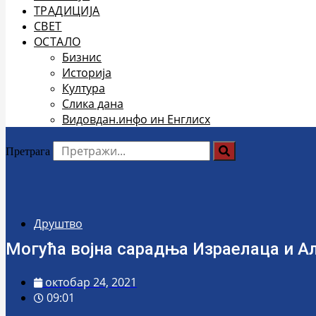
ТРАДИЦИЈА
СВЕТ
ОСТАЛО
Бизнис
Историја
Култура
Слика дана
Видовдан.инфо ин Енглисх
Претрага
Друштво
Могућа војна сарадња Израелаца и Ал
октобар 24, 2021
09:01