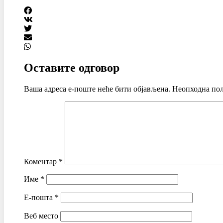
Оставите одговор
Ваша адреса е-поште неће бити објављена.
Неопходна пољ
Коментар
*
Име
*
Е-пошта
*
Веб место