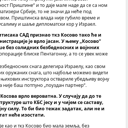
ст Приштине“ и то даје мале наде да се са ном
атизери Србије, то не значи да неће под
овом. Приштинска влада није губило време и
усалиму и шаље дипломатски кор у Израел.
итисака САД признао ткз Косово тако ће и
страције је врло јасан. У њему „Косово“
ше без солидних безбедносних и војнних
порације блиске Пентагонну, а то се увек може
безбедносних снага делегира Израелу, као свом
них оружаних снага, што најбоље можемо видети
 њихових инструктора оствариле убедљиву војну
ја није баш потпуно „поуздан партнер“.
осова врло вероватна. У случају да до те
уктуре што КБС јесу и у чијем се саставу,
у силу. То би био тежак задатак, али не и
тат неће изостати.
е као и ткз Косово био мала земља, без