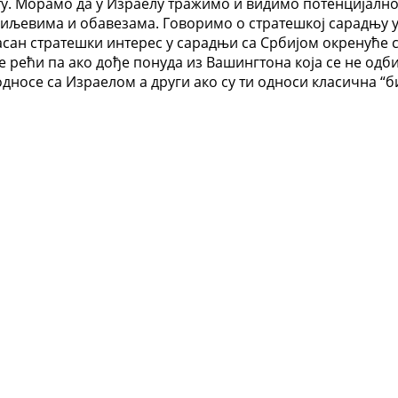
ту. Морамо да у Израелу тражимо и видимо потенцијалног
иљевима и обавезама. Говоримо о стратешкој сарадњу у
асан стратешки интерес у сарадњи са Србијом окренуће с
е рећи па ако дође понуда из Вашингтона која се не одб
односе са Израелом а други ако су ти односи класична “б