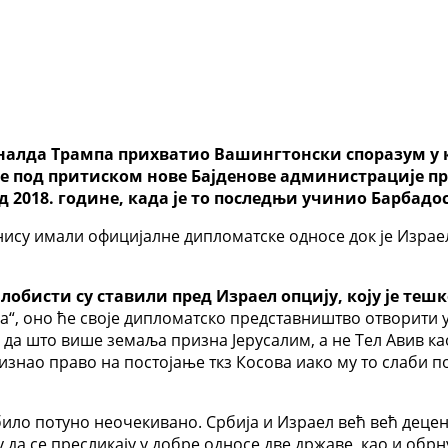
налда Трампа прихватио Вашингтонски споразум у к
не под притиском нове Бајденове администрације пр
 2018. године, када је то последњи учинио Барбадос
нису имали официјалне дипломатске односе док је Израе
бисти су ставили пред Израел опцију, коју је тешко
“, оно ће своје дипломатско представништво отворити у 
, да што више земаља призна Јерусалим, а не Тел Авив к
изнао право на постојање ткз Косова иако му то слаби по
било потуно неочекивано. Србија и Израел већ већ децен
 да се пресликају у добре односе две државе, као и обрн