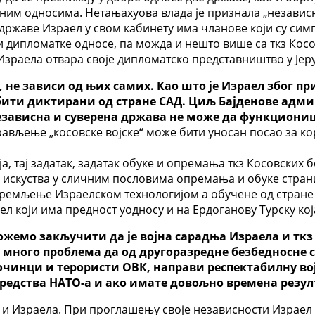
м односима. Нетањахуова влада је признала „независно
државе Израел у свом кабинету има чланове који су симп
 дипломатке односе, па можда и нешто више са ткз Кос
Израела отвара своје дипломатско представништво у Јер
, не зависи од њих самих. Као што је Израел због пр
ити диктирани од стране САД. Циљ Бајденове админи
Независна и суверена држава не може да функциони
ављење „косовске војске“ може бити уносан посао за кор
а, тај задатак, задатак обуке и опремања ткз Косовских 
на искуства у сличним пословима опремања и обуке стра
опремљење Израелском технологијом а обучене од стране
ел који има предност уодносу и на Ердоганову Турску ко
емо закључити да је војна сарадња Израела и ткз К
ного проблема да од другоразредне безбедносне стр
чинци и терористи ОВК, направи респектабилну војн
средства НАТО-а и ако имате довољно времена резул
 и Израела. При проглашењу своје независности Израел ј