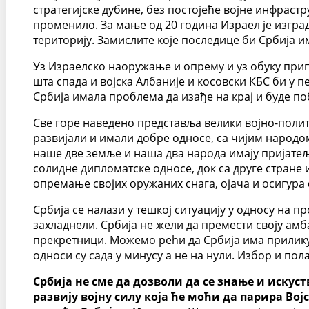
стратегијске дубине, без постојеће војне инфрастру
променило. За мање од 20 година Израел је изгради
територију. Замислите које последице би Србија и
Уз Израелско наоружање и опрему и уз обуку прип
шта спада и војска Албаније и косовски КБС би у пе
Србија имала проблема да изађе на крај и буде п
Све горе наведено представља велики војно-полити
развијали и имали добре односе, са чијим народом
наше две земље и наша два народа имају пријатељс
солидне дипломатске односе, док са друге стране 
опремање својих оружаних снага, ојача и осигура с
Србија се налази у тешкој ситуацију у односу на 
захладнели. Србија не жели да премести своју амб
прекретници. Можемо рећи да Србија има прилику 
односи су сада у минусу а не на нули. Избор и пол
Србија не сме да дозволи да се знање и иску
развију војну силу која ће моћи да парира В