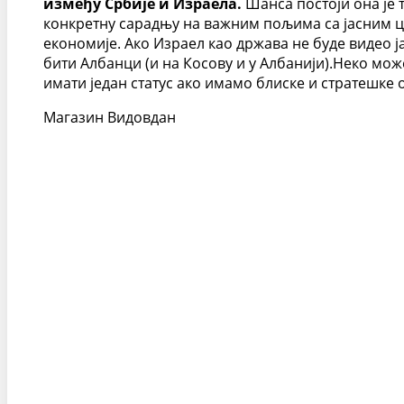
између Србије и Израела.
Шанса постоји она је 
конкретну сарадњу на важним пољима са јасним ц
економије. Ако Израел као држава не буде видео ј
бити Албанци (и на Косову и у Албанији).Неко мож
имати један статус ако имамо блиске и стратешке 
Магазин Видовдан