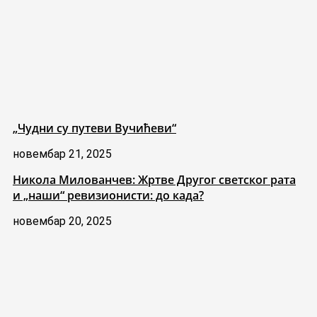
„Чудни су путеви Вучићеви“
новембар 21, 2025
Никола Милованчев: Жртве Другог светског рата
и „наши“ ревизионисти: до када?
новембар 20, 2025