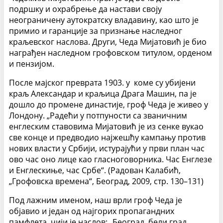
подршку и охрабрење да настави своју
неограничену аутократску владавину, као што је
примио и гаранције за признање наследног
краљевског наслова. Други, Чеда Мијатовић је био
награђен наследном грофовском титулом, орденом
и пензијом.
После мајског преврата 1903. у коме су убијени
краљ Александар и краљица Драга Машин, па је
дошло до промене династије, гроф Чеда је живео у
Лондону. „Радећи у потпуности са званичним
енглеским ставовима Мијатовић је из сенке вукао
све конце и предводио најжешћу кампању против
нових власти у Србији, истурајући у први план час
ово час оно лице као гласноговорника. Час Енглезе
и Енглескиње, час Србе“. (Радован Калабић,
„Грофовска времена“, Београд, 2009, стр. 130–131)
Под лажним именом, наш врли гроф Чеда је
објавио и један од најгорих пропагандних
памфлета, чији је наслов: „Београд, бели град