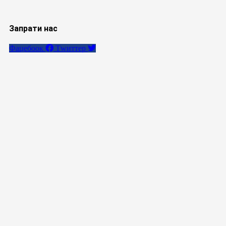
Запрати нас
Фацебоок
Тwиттер