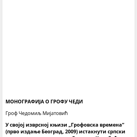
МОНОГРАФИЈА О ГРОФУ ЧЕДИ
Гроф Чедомиљ Мијатовић
У својој изврсној књизи „Грофовска времена“
(прво издање Београд, 2009) истакнути српски