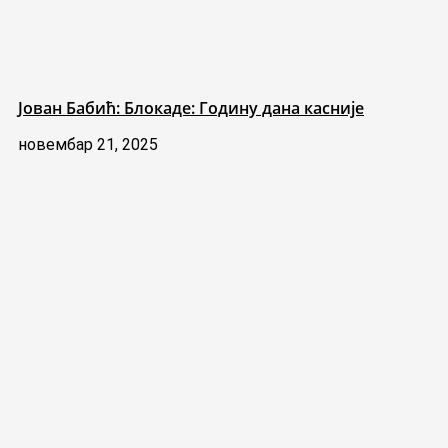
Јован Бабић: Блокаде: Годину дана касније
новембар 21, 2025