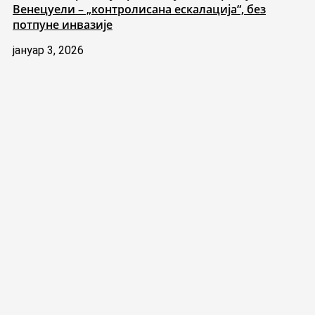
Венецуели – „контролисана ескалација“, без
потпуне инвазије
јануар 3, 2026