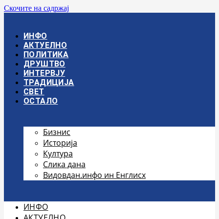
Скочите на садржај
ИНФО
АКТУЕЛНО
ПОЛИТИКА
ДРУШТВО
ИНТЕРВЈУ
ТРАДИЦИЈА
СВЕТ
ОСТАЛО
Бизнис
Историја
Култура
Слика дана
Видовдан.инфо ин Енглисх
ИНФО
АКТУЕЛНО