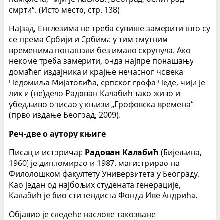
смрти“. (Исто место, стр. 138)
Најзад, Енглезима не треба сувише замерити што су
се према Србији и Србима у тим смутним
временима понашали без имало скрупула. Ако
некоме треба замерити, онда најпре понашању
домаћег издајника и крајње нечасног човека
Чедомиља Мијатовића, српског грофа Чеде, чији је
лик и (не)дело Радован Калабић тако живо и
убедљиво описао у књизи „Грофовска времена“
(прво издање Београд, 2009).
Реч-две о аутору књиге
Писац и историчар
Радован Калабић
(Бијељина,
1960) је дипломирао и 1987. магистрирао на
Филолошком факултету Универзитета у Београду.
Као један од најбољих студената генерације,
Калабић је био стипендиста Фонда Иве Андрића.
Објавио је следеће наслове такозване