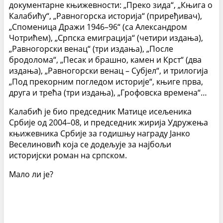
документарне књижевности: „Преко зида“, „Књига о
Калабићу“, „Равногорска историја“ (приређивач),
„Споменица Дражи 1946–96“ (са Александром
Чотрићем), „Српска емиграција“ (четири издања),
„Равногорски венац“ (три издања), „После
бродолома“, „Песак и брашно, камен и Крст“ (два
издања), „Равногорски венац – Субјел“, и трилогија
„Под прекорним погледом историје“, књиге прва,
друга и трећа (три издања), „Грофовска времена“…
Калабић је био председник Матице исељеника
Србије од 2004–08, и председник жирија Удружења
књижевника Србије за годишњу награду Јанко
Веселиновић која се додељује за најбољи
историјски роман на српском.
Мало ли је?