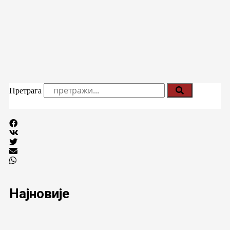
Претрага
Најновије