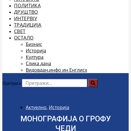
ПОЛИТИКА
ДРУШТВО
ИНТЕРВЈУ
ТРАДИЦИЈА
СВЕТ
ОСТАЛО
Бизнис
Историја
Култура
Слика дана
Видовдан.инфо ин Енглисх
Претрага
Актуелно
,
Историја
МОНОГРАФИЈА О ГРОФУ
ЧЕДИ