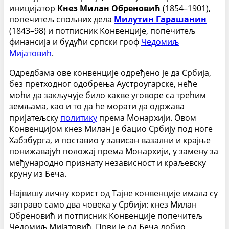
иницијатор
Кнез Милан Обреновић
(1854–1901),
попечитељ спољних дела
Милутин Гарашанин
(1843–98) и потписник Конвенције, попечитељ
финансија и будући српски гроф
Чедомиљ
Мијатовић
.
Одредбама ове конвенције одређено је да Србија,
без претходног одобрења Аустроугарске, неће
моћи да закључује било какве уговоре са трећим
земљама, као и то да ће морати да одржава
пријатељску
политику
према Монархији. Овом
Конвенцијом кнез Милан је бацио Србију под ноге
Хабзбурга, и поставио у зависан вазални и крајње
понижавајућ положај према Монархији, у замену за
међународно признату независност и краљевску
круну из Беча.
Највишу личну корист од Тајне конвенције имала су
заправо само два човека у Србији: кнез Милан
Обреновић и потписник Конвенције попечитељ
Чедомиљ Мијатовић. Први је од Беча добио