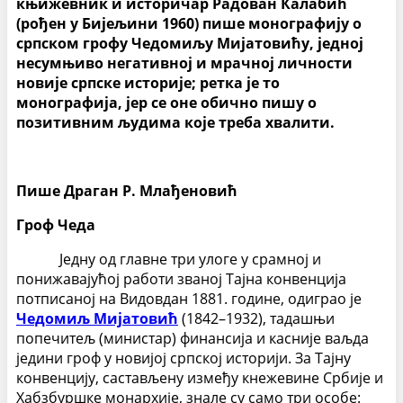
књижевник и историчар Радован Калабић
(рођен у Бијељини 1960) пише монографију о
српском грофу Чедомиљу Мијатовићу, једној
несумњиво негативној и мрачној личности
новије српске историје; ретка је то
монографија, јер се оне обично пишу о
позитивним људима које треба хвалити.
Пише Драган Р. Млађеновић
Гроф Чеда
Једну од главне три улоге у срамној и
понижавајућој работи званој Тајна конвенција
потписаној на Видовдан 1881. године, одиграо је
Чедомиљ Мијатовић
(1842–1932), тадашњи
попечитељ (министар) финансија и касније ваљда
једини гроф у новијој српској историји. За Тајну
конвенцију, састављену између кнежевине Србије и
Хабзбуршке монархије, знале су само три особе: