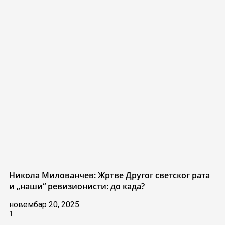
Никола Милованчев: Жртве Другог светског рата
и „наши“ ревизионисти: до када?
новембар 20, 2025