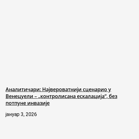
Аналитичари: Највероватнији сценарио у
Венецуели – „контролисана ескалација“, без
потпуне инвазије
јануар 3, 2026