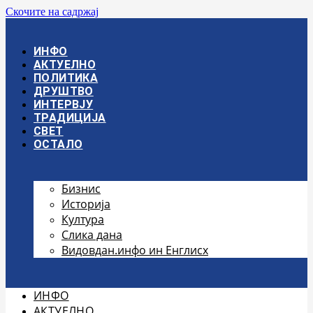
Скочите на садржај
ИНФО
АКТУЕЛНО
ПОЛИТИКА
ДРУШТВО
ИНТЕРВЈУ
ТРАДИЦИЈА
СВЕТ
ОСТАЛО
Бизнис
Историја
Култура
Слика дана
Видовдан.инфо ин Енглисх
ИНФО
АКТУЕЛНО