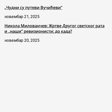
„Чудни су путеви Вучићеви“
новембар 21, 2025
Никола Милованчев: Жртве Другог светског рата
и „наши“ ревизионисти: до када?
новембар 20, 2025