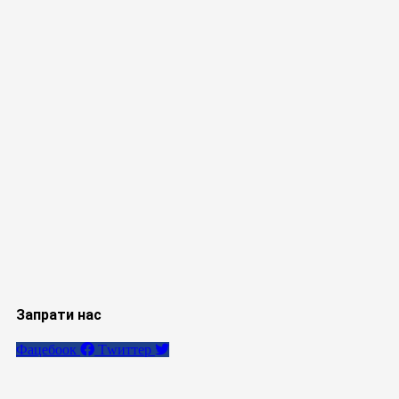
Запрати нас
Фацебоок
Тwиттер