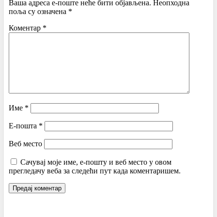
Ваша адреса е-поште неће бити објављена.
Неопходна
поља су означена
*
Коментар
*
Име
*
Е-пошта
*
Веб место
Сачувај моје име, е-пошту и веб место у овом
прегледачу веба за следећи пут када коментаришем.