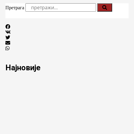
Претрага
Најновије