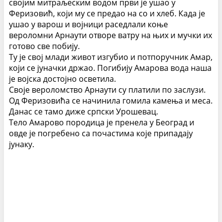
својим митраљеским водом први је ушао у
Феризовић, који му се предао на со и хлеб. Када је
ушао у варош и војници раседлали коње
вероломни Арнаути отворе ватру на њих и мучки их
готово све побију.
Ту је свој млади живот изгубио и потпоручник Амар,
који се јуначки држао. Погибију Амарова вода наша
је војска достојно осветила.
Своје вероломство Арнаути су платили по заслузи.
Од Феризовића се начинила гомила камења и меса.
Данас се тамо диже српски Урошевац.
Тело Амарово породица је пренела у Београд и
овде је погребено са почастима које припадају
јунаку.