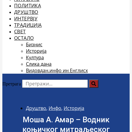
ПОЛИТИКА
ДРУШТВО
ИНТЕРВЈУ
ТРАДИЦИЈА
СВЕТ
ОСТАЛО
Бизнис
Историја
Култура
Слика дана
Видовдан.инфо ин Енглисх
Претрага
Друштво
,
Инфо
,
Историја
Моша А. Амар – Водник
коњичког митраљеског