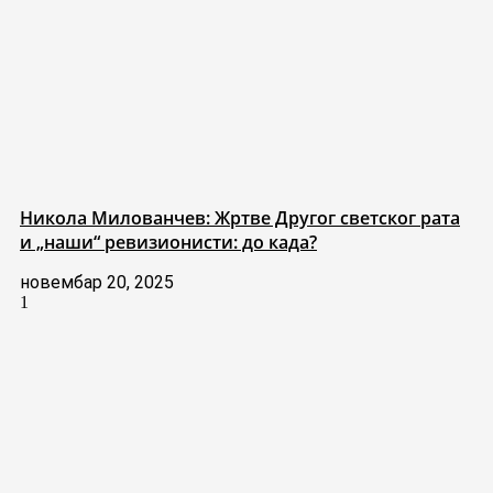
Никола Милованчев: Жртве Другог светског рата
и „наши“ ревизионисти: до када?
новембар 20, 2025