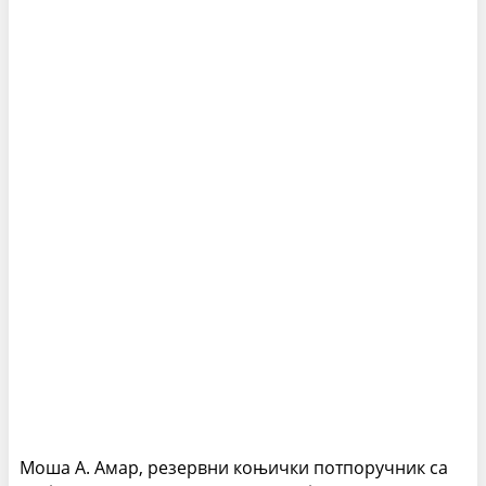
Моша А. Амар, резервни коњички потпоручник са