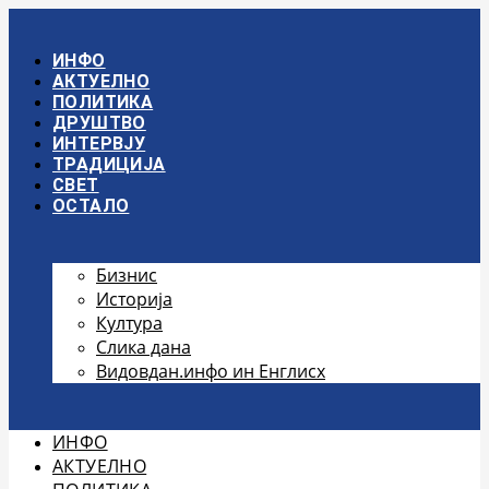
Скочите
на
садржај
ИНФО
АКТУЕЛНО
ПОЛИТИКА
ДРУШТВО
ИНТЕРВЈУ
ТРАДИЦИЈА
СВЕТ
ОСТАЛО
Бизнис
Историја
Култура
Слика дана
Видовдан.инфо ин Енглисх
ИНФО
АКТУЕЛНО