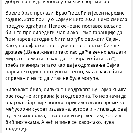
добру шансу да изнова утемељи свој смисао.
Време брзо пролази. Брзо ће доћи и јесен наредне
године. Зато причу о Сајму књига 2022. нема смисла
предуго одгађати. Неке основне поставке ваљало
би што пре одредити, чак и ако нема гаранције да
ће и наредне године бити могуће одржати Сајам.
Као у парафрази оног чувеног слогана из бивше
државе („Ваља живети тако као да ће вечно владати
мир, а спремати се као да ће сутра избити рат”),
треба планирати тако као да је одржавање Сајма
наредне године потпуно извесно, мада ваља бити
спреман и на то да ипак не буде могуће.
Било како било, одлука о неодржавању Сајма књига
ове године исправна је и одговорна. То не значи да
овај октобар није поново привилеговано време за
међусобни сусрет издавача, аутора и читалаца, овај
пут у књижарама, стварним и виртуелним, као и у
библиотекама. А већ и тиме се, како-тако, чува
традиција.