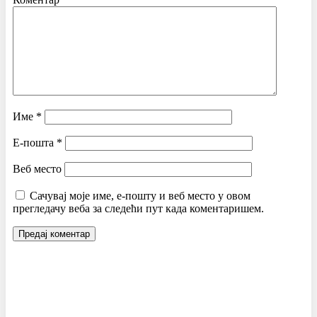
Име
*
Е-пошта
*
Веб место
Сачувај моје име, е-пошту и веб место у овом
прегледачу веба за следећи пут када коментаришем.