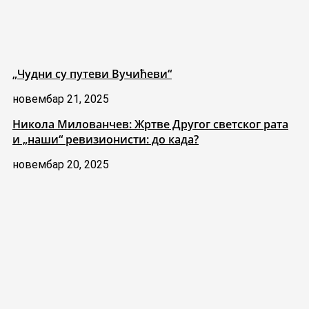
„Чудни су путеви Вучићеви“
новембар 21, 2025
Никола Милованчев: Жртве Другог светског рата
и „наши“ ревизионисти: до када?
новембар 20, 2025