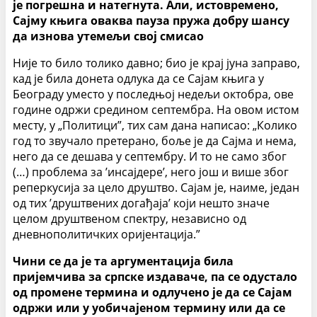
је погрешна и натегнута. Али, истовремено,
Сајму књига оваква пауза пружа добру шансу
да изнова утемељи свој смисао
Није то било толико давно; био је крај јуна заправо,
кад је била донета одлука да се Сајам књига у
Београду уместо у последњој недељи октобра, ове
године одржи средином септембра. На овом истом
месту, у „Политици”, тих сам дана написао: „Колико
год то звучало претерано, боље је да Сајма и нема,
него да се дешава у септембру. И то не само због
(…) проблема за ’инсајдере’, него још и више због
реперкусија за цело друштво. Сајам је, наиме, један
од тих ’друштвених догађаја’ који нешто значе
целом друштвеном спектру, независно од
дневнополитичких оријентација.”
Чини се да је та аргументација била
пријемчива за српске издаваче, па се одустало
од промене термина и одлучено је да се Сајам
одржи или у уобичајеном термину или да се