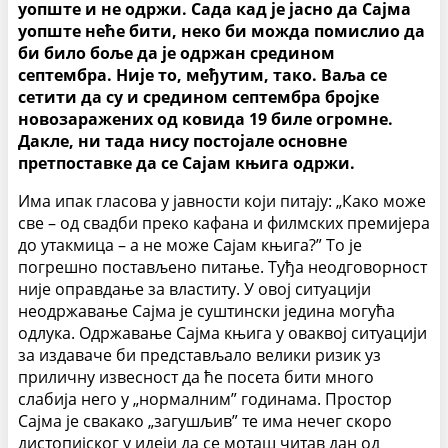
уопште и не одржи. Сада кад је јасно да Сајма
уопште неће бити, неко би можда помислио да
би било боље да је одржан средином
септембра. Није то, међутим, тако. Ваља се
сетити да су и средином септембра бројке
новозаражених од ковида 19 биле огромне.
Дакле, ни тада нису постојале основне
претпоставке да се Сајам књига одржи.
Има ипак гласова у јавности који питају: „Како може
све – од свадби преко кафана и филмских премијера
до утакмица – а не може Сајам књига?” То је
погрешно постављено питање. Туђа неодговорност
није оправдање за властиту. У овој ситуацији
неодржавање Сајма је суштински једина могућа
одлука. Одржавање Сајма књига у оваквој ситуацији
за издаваче би представљало велики ризик уз
приличну извесност да ће посета бити много
слабија него у „нормалним” годинама. Простор
Сајма је свакако „загушљив” те има нечег скоро
дистопијског у идеји да се моташ читав дан од