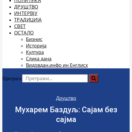
ПОЛИТИКА
ДРУШТВО
ИНТЕРВЈУ
ТРАДИЦИЈА
СВЕТ
ОСТАЛО
Бизнис
Историја
Култура
Слика дана
Видовдан.инфо ин Енглисх
Претрага
Друштво
Мухарем Баздуљ: Сајам без
сајма