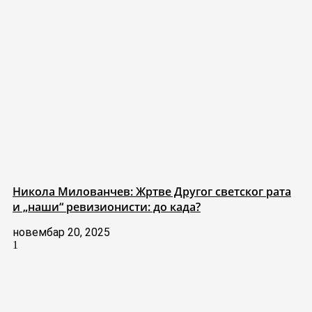
Никола Милованчев: Жртве Другог светског рата
и „наши“ ревизионисти: до када?
новембар 20, 2025