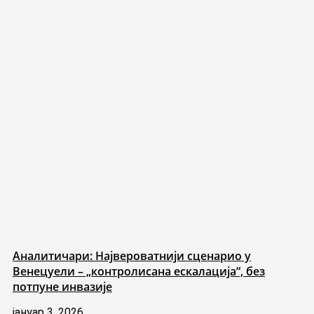
Аналитичари: Највероватнији сценарио у
Венецуели – „контролисана ескалација“, без
потпуне инвазије
јануар 3, 2026