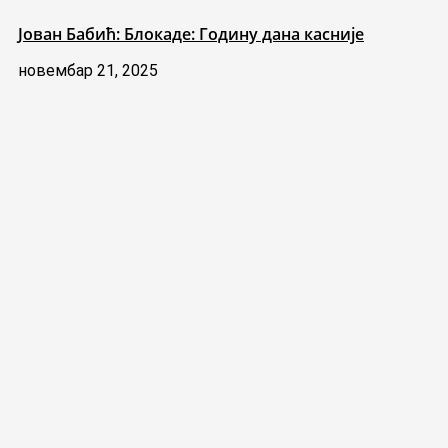
Јован Бабић: Блокаде: Годину дана касније
новембар 21, 2025