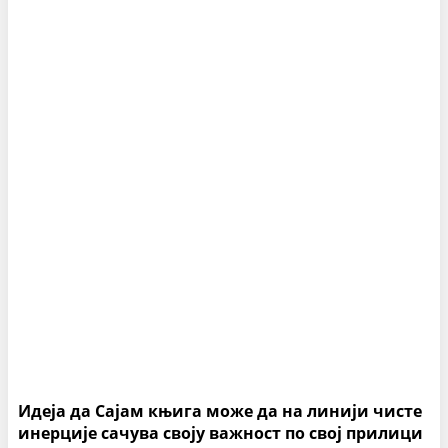
Идеја да Сајам књига може да на линији чисте
инерције сачува своју важност по свој прилици