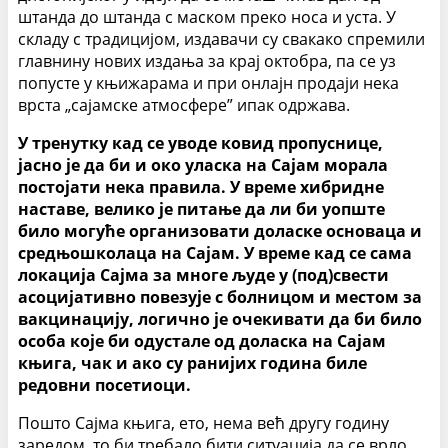
штанда до штанда с маском преко носа и уста. У
складу с традицијом, издавачи су свакако спремили
главнину нових издања за крај октобра, па се уз
попусте у књижарама и при онлајн продаји нека
врста „сајамске атмосфере” ипак одржава.
У тренутку кад се уводе ковид пропуснице,
јасно је да би и око уласка на Сајам морала
постојати нека правила. У време хибридне
наставе, велико је питање да ли би уопште
било могуће организовати доласке основаца и
средњошколаца на Сајам. У време кад се сама
локација Сајма за многе људе у (под)свести
асоцијативно повезује с болницом и местом за
вакцинацију, логично је очекивати да би било
особа које би одустале од доласка на Сајам
књига, чак и ако су ранијих година биле
редовни посетиоци.
Пошто Сајма књига, ето, нема већ другу годину
заредом, то би требало бити ситуација да се врло