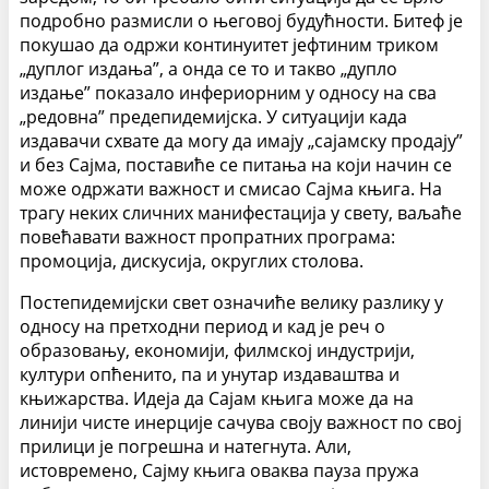
подробно размисли о његовој будућности. Битеф је
покушао да одржи континуитет јефтиним триком
„дуплог издања”, а онда се то и такво „дупло
издање” показало инфериорним у односу на сва
„редовна” предепидемијска. У ситуацији када
издавачи схвате да могу да имају „сајамску продају”
и без Сајма, поставиће се питања на који начин се
може одржати важност и смисао Сајма књига. На
трагу неких сличних манифестација у свету, ваљаће
повећавати важност пропратних програма:
промоција, дискусија, округлих столова.
Постепидемијски свет означиће велику разлику у
односу на претходни период и кад је реч о
образовању, економији, филмској индустрији,
култури опћенито, па и унутар издаваштва и
књижарства. Идеја да Сајам књига може да на
линији чисте инерције сачува своју важност по свој
прилици је погрешна и натегнута. Али,
истовремено, Сајму књига оваква пауза пружа