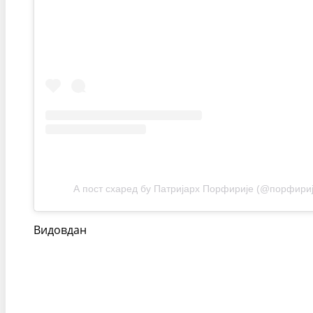
А пост схаред бy Патријарх Порфирије (@порфириј
Видовдан