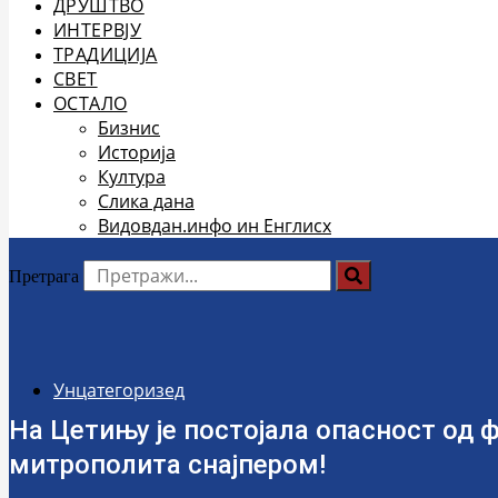
ДРУШТВО
ИНТЕРВЈУ
ТРАДИЦИЈА
СВЕТ
ОСТАЛО
Бизнис
Историја
Култура
Слика дана
Видовдан.инфо ин Енглисх
Претрага
Унцатегоризед
На Цетињу је постојала опасност од ф
митрополита снајпером!