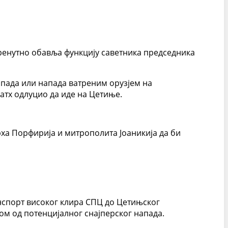
тренутно обавља функцију саветника председника
апада или напада ватреним орузјем на
атх одлуцио да иде на Цетиње.
ха Порфирија и митрополита Јоаникија да би
нспорт високог клира СПЦ до Цетињског
ом од потенцијалног снајперског напада.