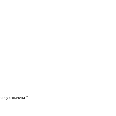
а су означена
*