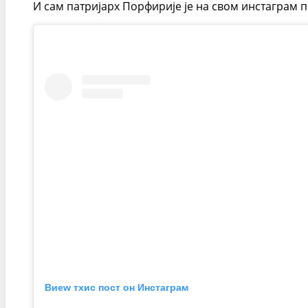
И сам патријарх Порфирије је на свом инстаграм п
Виеw тхис пост он Инстаграм