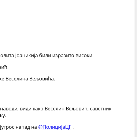
лита Јоаникија били изразито високи.
вић.
уке Веселина Вељовића.
 наводи, види како Веселин Вељовић, саветник
њу.
 јутрос напад на
@ПолицијаЦГ
.