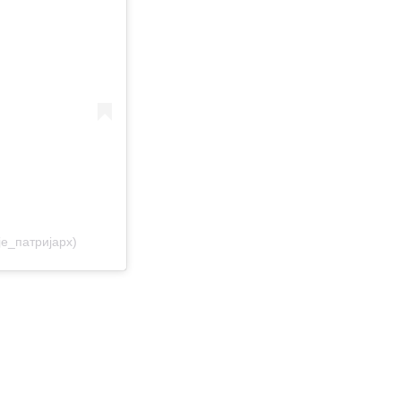
е_патријарх)