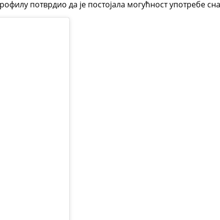
рофилу потврдио да је постојала могућност употребе сна