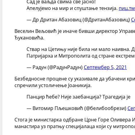
Сад је ваљда свима све јасно!
Апелујемо на мир и спуштање тензија.
пиц.тw
— Др Дритан Абазовиц (@ДританАбазовиц)
С
Веселин Вељовић је иначе бивши директор Управе 
Ђукановића.
Ствар на Цетињу није била ни мало наивна. 
Патријарха и Митрополита од стране екстреми
— Радун (@РадунРадун)
Септембер 5, 2021
Безбедносне процене су указивале да убачени кр
спречили устоличење Јоаникија.
Панцир ћебе? Није заебанција? Трагедија је
— Витомир Пљешковић (@белибообрези)
Се
Стога је министарка одбране Црне Горе Оливера 
манастира уз пратњу специјалаца који су митропо