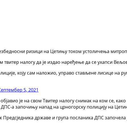
безбедносни ризици на Цетињу током устоличења митропо
м твитер налогу да је издао наређење да се ухапси Вељо
олиције, коју сам наложио, управо стављене лисице на р
Септембер 5, 2021
бјавио је на свом Твитер налогу снимак на ком се, како
 ДПС-а започињу напад на црногорску полицију на Цети
ик Предсједника државе и група посланика ДПС започела