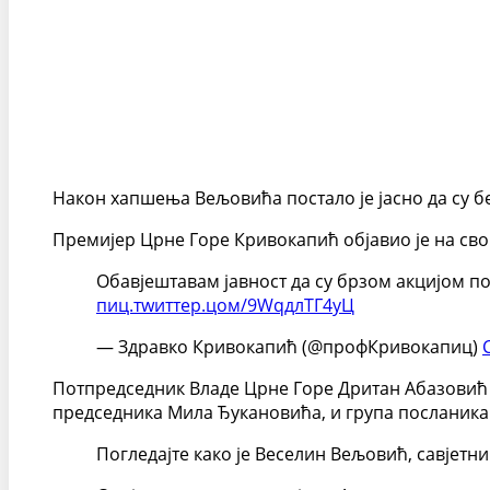
Након хапшења Вељовића постало је јасно да су 
Премијер Црне Горе Кривокапић објавио је на сво
Обавјештавам јавност да су брзом акцијом п
пиц.тwиттер.цом/9WqдлТГ4yЦ
— Здравко Кривокапић (@профКривокапиц)
Потпредседник Владе Црне Горе Дритан Абазовић о
председника Мила Ђукановића, и група посланика
Погледајте како је Веселин Вељовић, савјетн