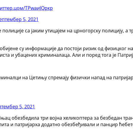
иттер.цом/ТРwаиЈQркр
ептембер 5, 2021
полиције са јаким утицајем на црногорску полицију, а 
Добијене су информације да постоји ризик од физицког н
ста и убацених криминалаца. Али и поред тога је Патриј
иминалци на Цетињу спремају физички напад на патријар
птембер 5, 2021
Ињац обезбедила три војна хеликоптера за безбедан тра
лита и патријарха додатно обезбеђивали и панцир ћебет