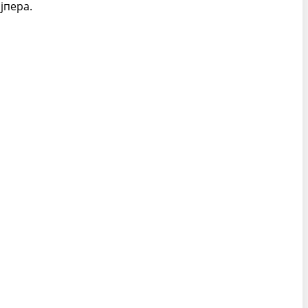
јпера.