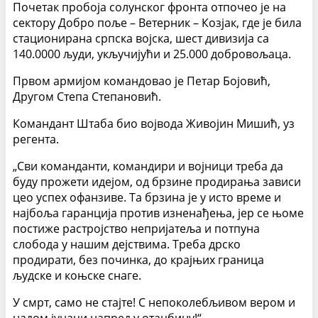
Почетак пробоја солунског фронта отпочео је на
сектору Добро поље – Ветерник – Козјак, где је била
стационирана српска војска, шест дивизија са
140.0000 људи, укључијући и 25.000 добровољаца.
Првом армијом командовао је Петар Бојовић,
Другом Степа Степановић.
Командант Штаба био војвода Живојин Мишић, уз
регента.
„Сви команданти, командири и војници треба да
буду прожети идејом, од брзине продирања зависи
цео успех офанзиве. Та брзина је у исто време и
најбоља гаранција против изненађења, јер се њоме
постиже растројство непријатеља и потпуна
слобода у нашим дејствима. Треба дрско
продирати, без починка, до крајњих граница
људске и коњске снаге.
У смрт, само не стајте! С непоколебљивом вером и