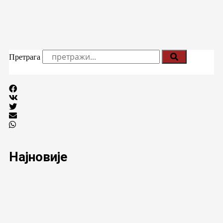
Претрага
Најновије