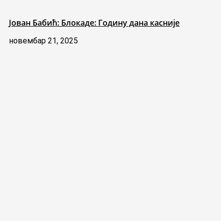
Јован Бабић: Блокаде: Годину дана касније
новембар 21, 2025