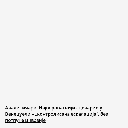
Аналитичари: Највероватнији сценарио у
Венецуели – „контролисана ескалација“, без
потпуне инвазије