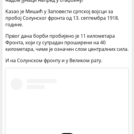
надом јунаци напред у отаџбину!“
Казао је Мишић у Заповести српској војсци за
пробој Солунског фронта од 13. септембра 1918.
године.
Првог дана борби пробијено је 11 километара
Фронта, који су сутрадан проширени на 40
километара, чиме је означен слом централних сила.
И на Солунском фронту и у Великом рату.