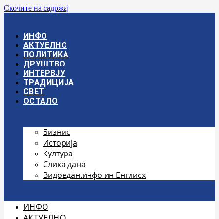
Скочите на садржај
ИНФО
АКТУЕЛНО
ПОЛИТИКА
ДРУШТВО
ИНТЕРВЈУ
ТРАДИЦИЈА
СВЕТ
ОСТАЛО
Бизнис
Историја
Култура
Слика дана
Видовдан.инфо ин Енглисх
ИНФО
АКТУЕЛНО