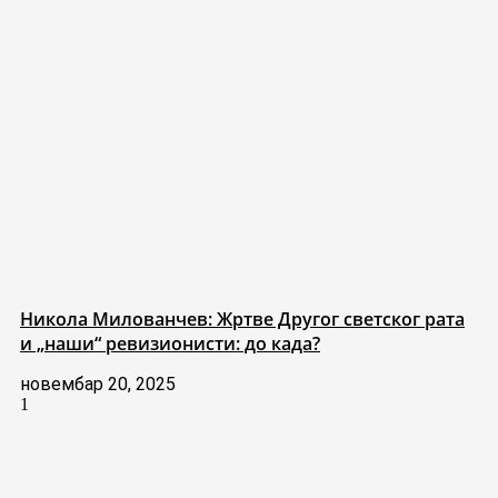
Никола Милованчев: Жртве Другог светског рата
и „наши“ ревизионисти: до када?
новембар 20, 2025