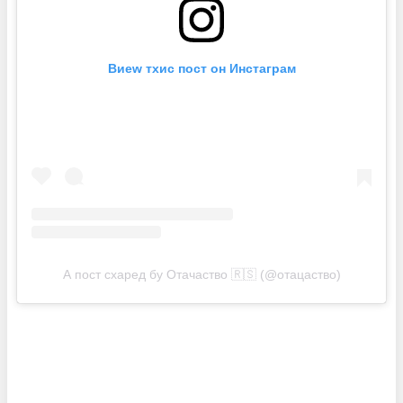
Виеw тхис пост он Инстаграм
А пост схаред бy Отачаство 🇷🇸 (@отацаство)