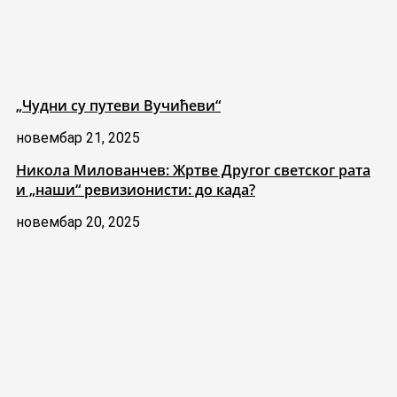
„Чудни су путеви Вучићеви“
новембар 21, 2025
Никола Милованчев: Жртве Другог светског рата
и „наши“ ревизионисти: до када?
новембар 20, 2025