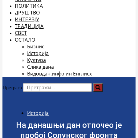
ПОЛИТИКА
ДРУШТВО
ИНТЕРВЈУ
ТРАДИЦИЈА
СВЕТ
ОСТАЛО
Бизнис
Историја
Култура
Слика дана
Видовдан.инфо ин Енглисх
Претрага
Историја
На данашњи дан отпочео је
пробој Солунског фронта