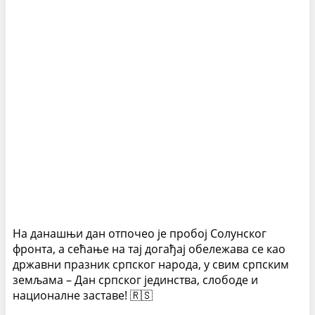
На данашњи дан отпочео је пробој Солунског
фронта, а сећање на тај догађај обележава се као
државни празник српског народа, у свим српским
земљама – Дан српског јединства, слободе и
националне заставе! 🇷🇸