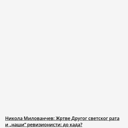
Никола Милованчев: Жртве Другог светског рата
и „наши“ ревизионисти: до када?