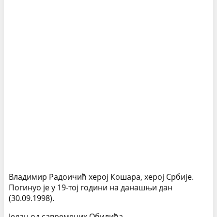
Владимир Радоичић херој Кошара, херој Србије.
Погинуо је у 19-тој години на данашњи дан
(30.09.1998).
Један од савремених Обилића.