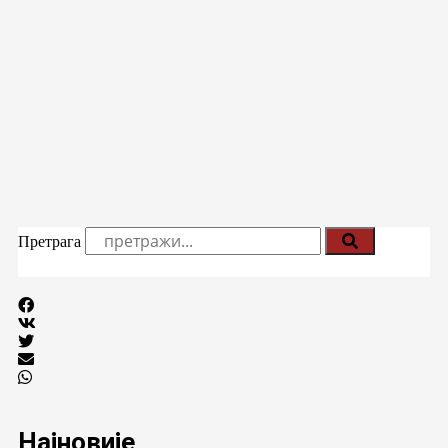
Претрага
Најновије