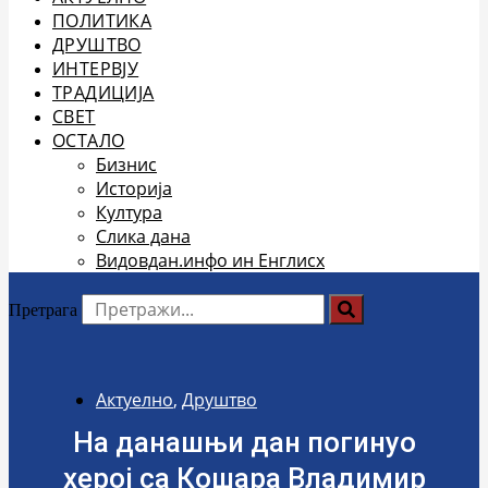
ПОЛИТИКА
ДРУШТВО
ИНТЕРВЈУ
ТРАДИЦИЈА
СВЕТ
ОСТАЛО
Бизнис
Историја
Култура
Слика дана
Видовдан.инфо ин Енглисх
Претрага
Актуелно
,
Друштво
На данашњи дан погинуо
херој са Кошара Владимир