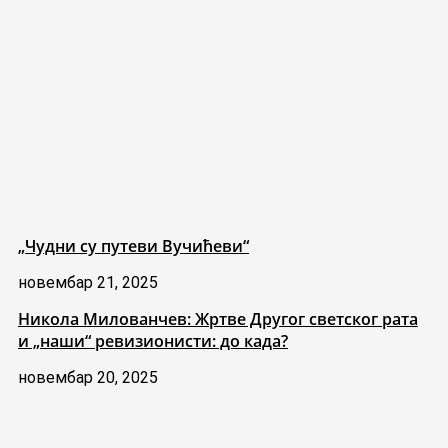
„Чудни су путеви Вучићеви“
новембар 21, 2025
Никола Милованчев: Жртве Другог светског рата
и „наши“ ревизионисти: до када?
новембар 20, 2025