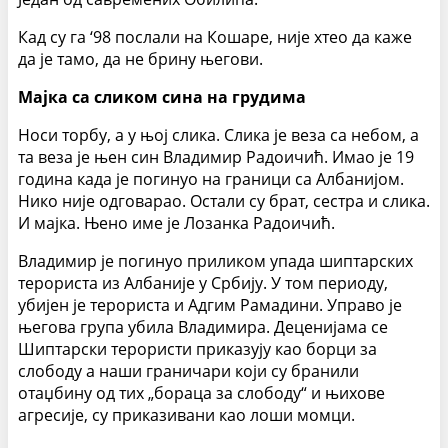
Кад су га ‘98 послали на Кошаре, није хтео да каже
да је тамо, да не брину његови.
Мајка са сликом сина на грудима
Носи торбу, а у њој слика. Слика је веза са небом, а
та веза је њен син Владимир Радоичић. Имао је 19
година када је погинуо на граници са Албанијом.
Нико није одговарао. Остали су брат, сестра и слика.
И мајка. Њено име је Лозанка Радоичић.
Владимир је погинуо приликом упада шиптарских
терориста из Албаније у Србију. У том периоду,
убијен је терориста и Адгим Рамадини. Управо је
његова група убила Владимира. Деценијама се
Шиптарски терористи приказују као борци за
слободу а наши граничари који су бранили
отаџбину од тих „бораца за слободу“ и њихове
агресије, су приказивани као лоши момци.