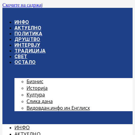
Скочите на садржај
ИНФО
АКТУЕЛНО
ПОЛИТИКА
ДРУШТВО
ИНТЕРВЈУ
ТРАДИЦИЈА
СВЕТ
ОСТАЛО
Бизнис
Историја
Култура
Слика дана
Видовдан.инфо ин Енглисх
ИНФО
АКТУЕЛНО