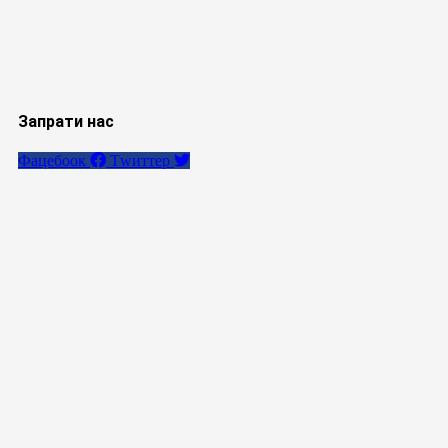
Запрати нас
Фацебоок
Тwиттер