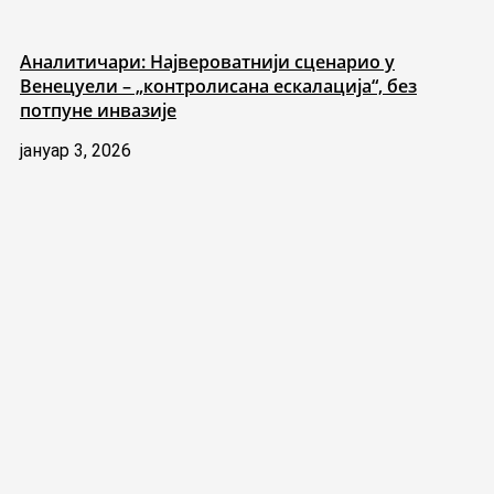
Аналитичари: Највероватнији сценарио у
Венецуели – „контролисана ескалација“, без
потпуне инвазије
јануар 3, 2026