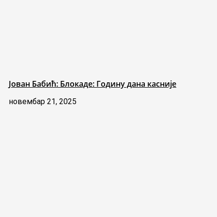
Јован Бабић: Блокаде: Годину дана касније
новембар 21, 2025