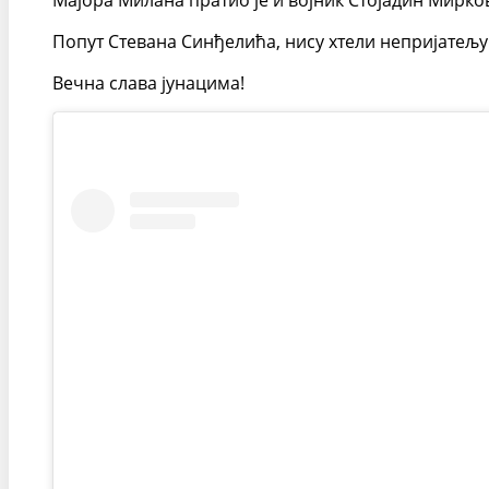
Мајора Милана пратио је и војник Стојадин Мирко
Попут Стевана Синђелића, нису хтели непријатељу д
Вечна слава јунацима!