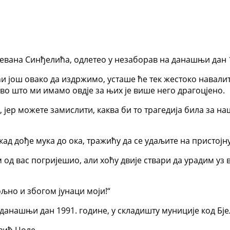
тевана Синђелића, одлетео у незаборав на данашњи дан 
и још овако да издржимо, усташе ће тек жестоко навалити
 ово што ми имамо овдје за њих је више него драгоцјено.
, јер можете замислити, каква би то трагедија била за на
ад дође мука до ока, тражићу да се удаљите на пристојну
м од вас погријешио, али хоћу двије ствари да урадим уз
ољно и збогом јунаци моји!“
данашњи дан 1991. године, у складишту муниције код Бје