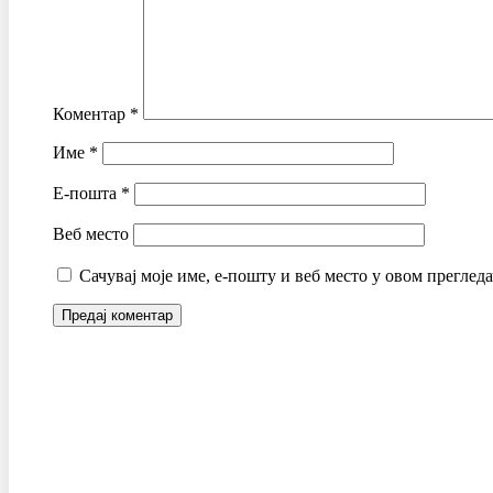
Коментар
*
Име
*
Е-пошта
*
Веб место
Сачувај моје име, е-пошту и веб место у овом преглед