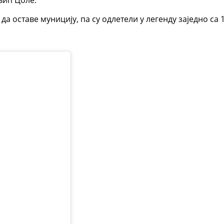
вић Цоле.
а оставе муницију, па су одлетели у легенду заједно са 