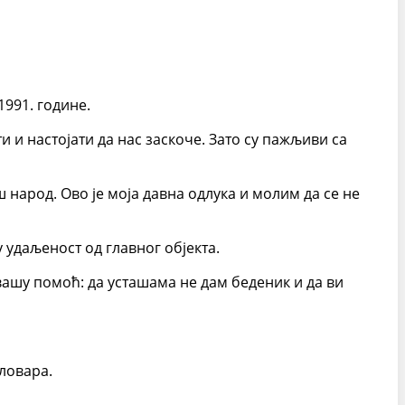
1991. године.
 и настојати да нас заскоче. Зато су пажљиви са
ш народ. Ово је моја давна одлука и молим да се не
 удаљеност од главног објекта.
 вашу помоћ: да усташама не дам беденик и да ви
ловара.