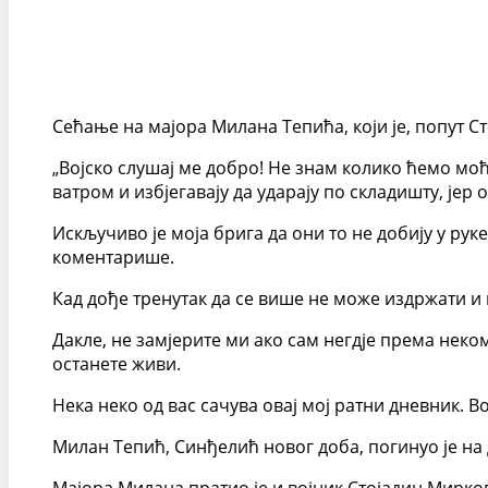
Сећање на мајора Милана Тепића, који је, попут С
„Војско слушај ме добро! Не знам колико ћемо моћ
ватром и избјегавају да ударају по складишту, јер
Искључиво је моја брига да они то не добију у руке
коментарише.
Кад дође тренутак да се више не може издржати и к
Дакле, не замјерите ми ако сам негдје према неко
останете живи.
Нека неко од вас сачува овај мој ратни дневник. В
Милан Тепић, Синђелић новог доба, погинуо је на 