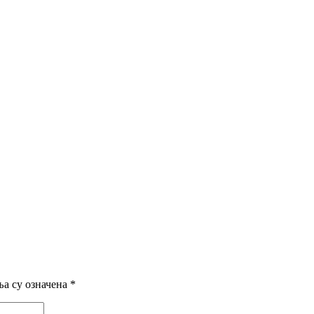
а су означена
*