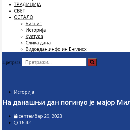
ТРАДИЦИЈА
СВЕТ
ОСТАЛО
Бизнис
Историја
Култура
Слика дана
Видовдан.инфо ин Енглисх
Претрага
Историја
На данашњи дан погинуо је мајор Ми
септембар 29, 2023
16:42