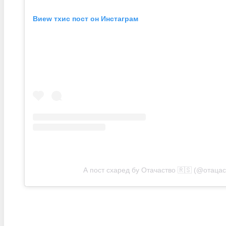
Виеw тхис пост он Инстаграм
А пост схаред бy Отачаство 🇷🇸 (@отацас