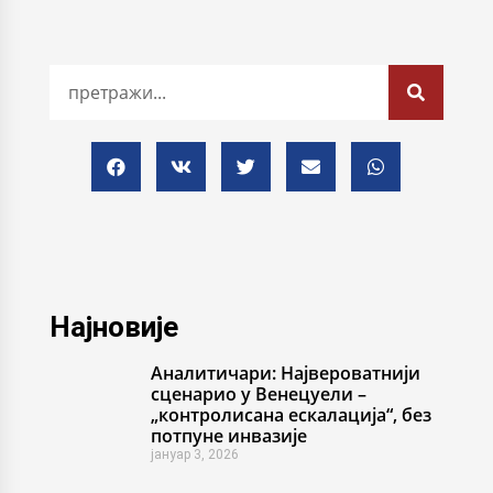
Најновије
Аналитичари: Највероватнији
сценарио у Венецуели –
„контролисана ескалација“, без
потпуне инвазије
јануар 3, 2026