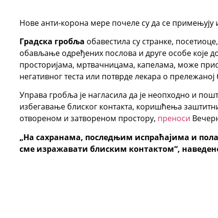
Нове анти-корона мере почеле су да се примењују
Градска гробља
обавестила су странке, посетиоце,
обављање одређених послова и друге особе које до
просторијама, мртвачницама, капелама, може прис
негативног теста или потврде лекара о прележаној 
Управа гробља је нагласила да је неопходно и по
избегавање блиског контакта, коришћења заштитних
отвореном и затвореном простору,
преноси
Вечерњ
„На сахранама, последњим испраћајима и пол
сме изражавати блиским контактом“, наведено 