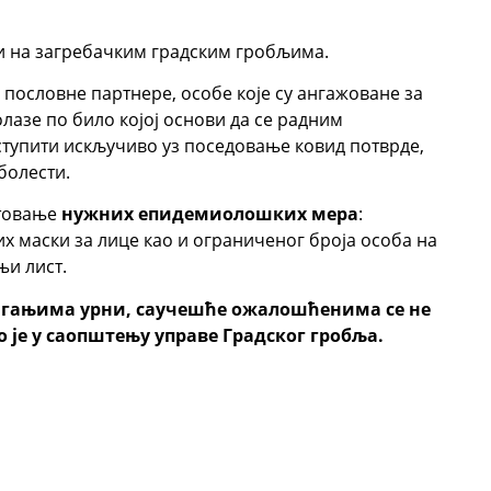
 и на загребачким градским гробљима.
 пословне партнере, особе које су ангажоване за
лазе по било којој основи да се радним
тупити искључиво уз поседовање ковид потврде,
болести.
штовање
нужних епидемиолошких мера
:
 маски за лице као и ограниченог броја особа на
и лист.
агањима урни, саучешће ожалошћенима се не
је у саопштењу управе Градског гробља.