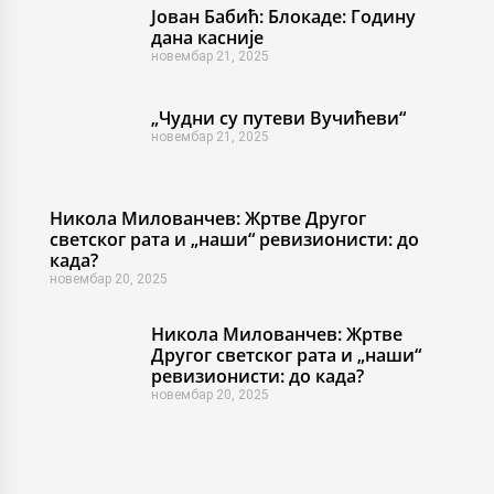
Јован Бабић: Блокаде: Годину
дана касније
новембар 21, 2025
„Чудни су путеви Вучићеви“
новембар 21, 2025
Никола Милованчев: Жртве Другог
светског рата и „наши“ ревизионисти: до
када?
новембар 20, 2025
Никола Милованчев: Жртве
Другог светског рата и „наши“
ревизионисти: до када?
новембар 20, 2025