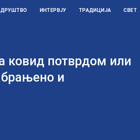
ДРУШТВО
ИНТЕРВЈУ
ТРАДИЦИЈА
СВЕТ
са ковид потврдом или
абрањено и
а