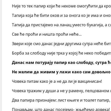
Није то тек папир који ће некоме омогућити да кро
Тапија која ће бити оков и за онога ко је има и оно
Тапија да пристајемо на ланац уместо букагија, а 
Све ће проћи и ништа проћи неће…
Звери које смо данас једни другима сутра неће б
Борба за слободу није трка у којој ће неко победи
Данас нам потурају папир као слободу, сутра ћ
Не желим да живим у лажи како сам довољно д
Човека питам како је а не да ли је вакцинисан!
Човека тражим у души а не у рамену, пелцованом 
Два папира признајем: лист књиге и тоалет папир, 
Понављам, што данас посејемо- жњећемо довека!