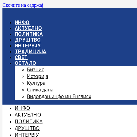
Скочите на садржај
ИНФО
АКТУЕЛНО
ПОЛИТИКА
ДРУШТВО
ИНТЕРВЈУ
ТРАДИЦИЈА
СВЕТ
ОСТАЛО
Бизнис
Историја
Култура
Слика дана
Видовдан.инфо ин Енглисх
ИНФО
АКТУЕЛНО
ПОЛИТИКА
ДРУШТВО
ИНТЕРВЈУ