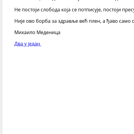
Не постоји слобода која се потписује, постоји пре
Није ово борба за здравље већ плен, а ђаво само с
Михаило Меденица
Два у један