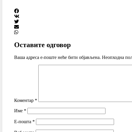
Оставите одговор
Ваша адреса е-поште неће бити објављена.
Неопходна пољ
Коментар
*
Име
*
Е-пошта
*