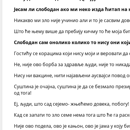
Јесам ли слободан ако ми неко изда ћитап на 
Никакво ми зло није учинио али и то је сасвим до
Што ће њему више да пребију кичму то ће моја би
Слободан сам онолико колико то нису они кој
Гостићу се корацима који нису моји и веровати д
Не, није ово борба за здравље људи, није то никада 
Нису ни вакцине, нити најављени аусвајси повод о
Суштина је очајна, суштина је да се безмало през
од тога!
Еј, људи, што сад сејемо- жњећемо довека, побогу!
Кад се запати то зло семе нема тога што ће га рас
Није ово подела, ово је кањон, ово је јама у коју 