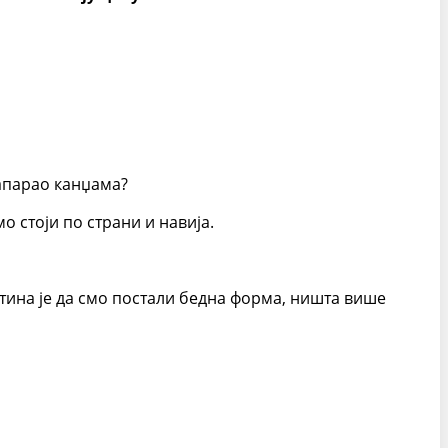
запарао канџама?
мо стоји по страни и навија.
уштина је да смо постали бедна форма, ништа више