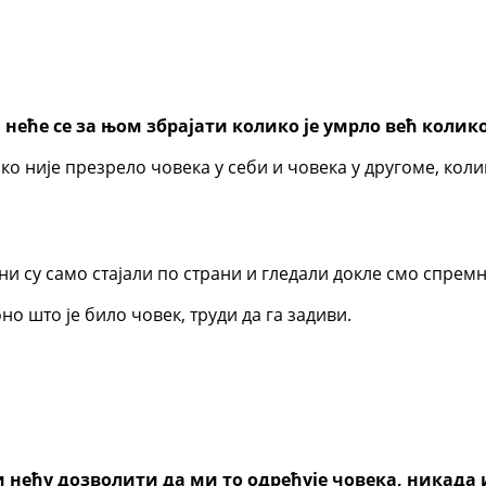
 неће се за њом збрајати колико је умрло већ колик
ко није презрело човека у себи и човека у другоме, колик
.
ни су само стајали по страни и гледали докле смо спрем
оно што је било човек, труди да га задиви.
 нећу дозволити да ми то одређује човека, никада и