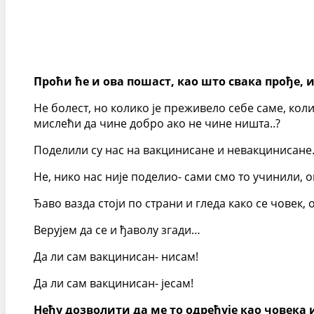
Проћи ће и ова пошаст, као што свака прође, и
Не болест, но колико је преживело себе саме, коли
мислећи да чине добро ако не чине ништа..?
Поделили су нас на вакцинисане и невакцинисане
Не, нико нас није поделио- сами смо то учинили, о
Ђаво вазда стоји по страни и гледа како се човек, 
Верујем да се и ђаволу згади…
Да ли сам вакцинисан- нисам!
Да ли сам вакцинисан- јесам!
Нећу дозволити да ме то одређује као човека и