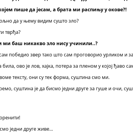
којем пише да јесам, а брата ми распињу у окове?!
вољно да у њему видим сушто зло?
ти тврђа?
и ми баш никакво зло нису учинили..?
а сам победио звер тако што сам проговорио урликом и 
била, ово је лов, хајка, потера за пленом у којој ђаво са
воме тексту, они су тек форма, суштина смо ми.
иремо, суштина је да бисмо једни друге за гуше и очи, с
коренити!
бисмо једни друге живе…