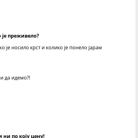
о је преживело?
о је носило крст и колико је понело јарам
ни да идемо?!
 ни по коју цену!