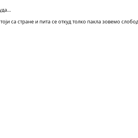
суда…
тоји са стране и пита се откуд толко пакла зовемо слобод