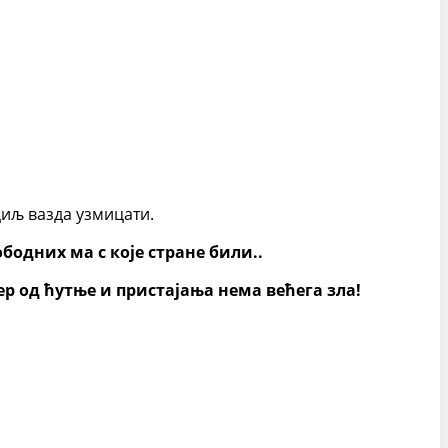
циљ вазда узмицати.
бодних ма с које стране били..
р од ћутње и пристајања нема већега зла!