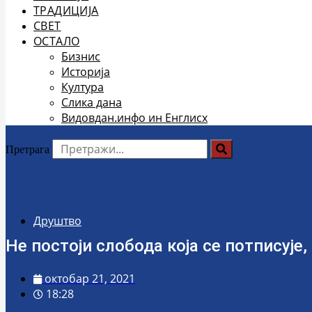
ТРАДИЦИЈА
СВЕТ
ОСТАЛО
Бизнис
Историја
Култура
Слика дана
Видовдан.инфо ин Енглисх
Претрага
Друштво
Не постоји слобода која се потписује,
октобар 21, 2021
18:28