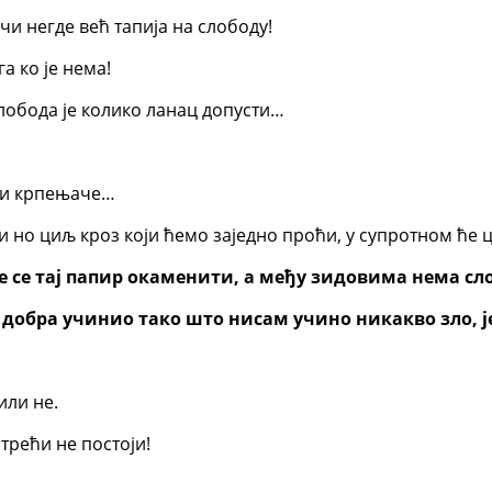
чи негде већ тапија на слободу!
га ко је нема!
слобода је колико ланац допусти…
ити крпењаче…
ти но циљ кроз који ћемо заједно проћи, у супротном ће 
е се тај папир окаменити, а међу зидовима нема сло
обра учинио тако што нисам учино никакво зло, је
или не.
трећи не постоји!