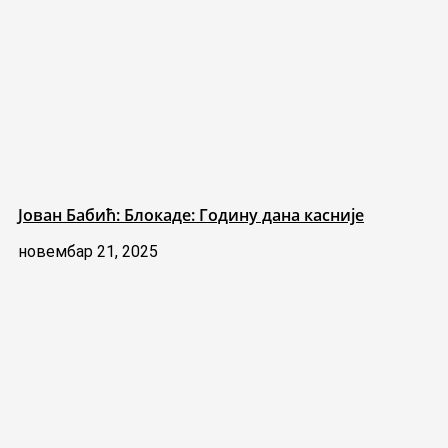
Јован Бабић: Блокаде: Годину дана касније
новембар 21, 2025