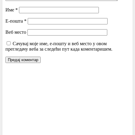
Име
*
Е-пошта
*
Веб место
Сачувај моје име, е-пошту и веб место у овом
прегледачу веба за следећи пут када коментаришем.