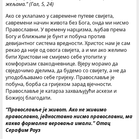
жељама.” (Гал, 5, 24)
Ако се уклапамо у савремене путеве свијета,
савремени начин живота без Бога, онда ми нисмо
Православни. У времену нарцизма, љубав према
Богу и ближњим је бунт и побуна против
девијантног система вредности. Христос нам је сам
рекао да није од овога свијета, а и ми ако желимо
бити Христови не смијемо себе утопити у
комфоризам свакодневнице. Вјеру морамо да
свједочимо дјелима, да будемо со свијету, а не да
уподобљавамо себе гријеху. Православље је
побуна, борба са гријехом зарад вјечности.
Православље је катарза захваљујући аскези и
Божијој благодати.
“Православље је живот. Ако не живимо
православно, једноставно нисмо православни, ма
каква формална веровања имали.” Отац
Серафим Роуз