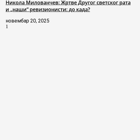
Никола Милованчев: Жртве Другог светског рата
и „наши“ ревизионисти: до када?
новембар 20, 2025