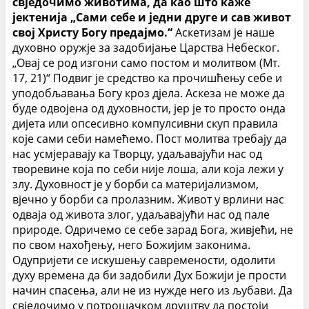
свједочимо животима, да као што каже
јектенија „Сами себе и једни друге и сав живот
свој Христу Богу предајмо.“
Аскетизам је наше
духовно оружје за задобијање Царства Небеског.
„Овај се род изгони само постом и молитвом (Мт.
17, 21)“ Подвиг је средство ка прочишћењу себе и
уподобљавања Богу кроз дјела. Аскеза не може да
буде одвојена од духовности, јер је то просто онда
дијета или опсесивно компулсивни скуп правила
које сами себи намећемо. Пост молитва требају да
нас усмјеравају ка Творцу, удаљавајући нас од
творевине која по себи није лоша, али која лежи у
злу. Духовност је у борби са материјализмом,
вјечно у борби са пролазним. Живот у врлини нас
одваја од живота злог, удаљавајући нас од пале
природе. Одричемо се себе зарад Бога, живјећи, не
по свом нахођењу, него Божијим законима.
Одупријети се искушењу савремености, одолити
духу времена да би задобили Дух Божији је прости
начин спасења, али не из нужде него из љубави. Да
свједочимо у потрошачком друштву да постоји