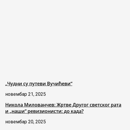
„Чудни су путеви Вучићеви“
новембар 21, 2025
Никола Милованчев: Жртве Другог светског рата
и „наши“ ревизионисти: до када?
новембар 20, 2025