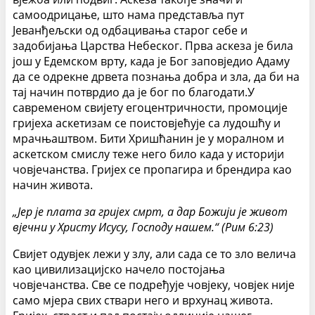
самоодрицање, што нама представља пут
Јеванђељски од одбацивања старог себе и
задобијања Царства Небеског. Прва аскеза је била
још у Едемском врту, када је Бог заповједио Адаму
да се одрекне дрвета познања добра и зла, да би на
тај начин потврдио да је бог по благодати.У
савременом свијету егоцентричности, промоције
гријеха аскетизам се поистовјећује са лудошћу и
мрачњаштвом. Бити Хришћанин је у моралном и
аскетском смислу теже него било када у историји
човјечанства. Гријех се пропагира и брендира као
начин живота.
„Јер је плата за гријех смрт, а дар Божији је живот
вјечни у Христу Исусу, Господу нашем.“ (Рим 6:23)
Свијет одувјек лежи у злу, али сада се то зло велича
као цивилизацијско начело постојања
човјечанства. Све се подређује човјеку, човјек није
само мјера свих ствари него и врхунац живота.