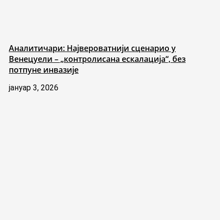
Аналитичари: Највероватнији сценарио у
Венецуели – „контролисана ескалација“, без
потпуне инвазије
јануар 3, 2026