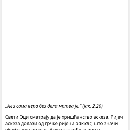
„Али сама вера без дела мртва је.“ (Јак. 2,26)
Свети Оци сматрају да је хришћанство аскеза. Ријеч
аскеза долази од грчке ријечи ασκισις што значи
вјежба или подвиг. Аскеза такође значи и