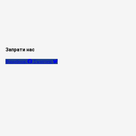
Запрати нас
Фацебоок
Тwиттер