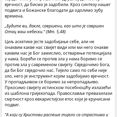
вјечност, да бисмо је задобили. Кроз синтезу нашег
подвига и Божанске благодати да одолимо зубу
времена.
„Будите ви, дакле, савршени, као што је савршен
Отац ваш небески.“ (Мт. 5,48)
Циљ аскетике јесте задобијање себе, али не
онаквим какве нас свијет види или ми него онакве
каквим нас је Бог замислио, остварење потенцијала
у нама. Борећи се против зла у нама боримо се
против зла у савременом свијету. Свједочимо Бога,
да би Бог свједочио нас. Тијело само по себи није
зло, него је инструмент којим задобијамо вјечност.
У пропадљивом се боримо за непропадљиво.
Пркосимо свијету истинском посебношћу излазећи
из шаблона гријехопада. Православље превазилази
смртност кроз евхаристијски етос који је крунисани
подвиг.
“А који су Христови распеше тијело са страстима и