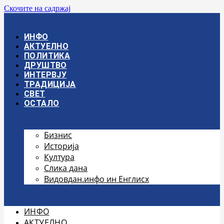
Скочите на садржај
ИНФО
АКТУЕЛНО
ПОЛИТИКА
ДРУШТВО
ИНТЕРВЈУ
ТРАДИЦИЈА
СВЕТ
ОСТАЛО
Бизнис
Историја
Култура
Слика дана
Видовдан.инфо ин Енглисх
ИНФО
АКТУЕЛНО