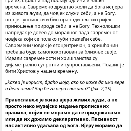
Гријех, страст и пад постају одличије нашег
времена. Савремено друштво жели да Бога истјера
из живота људи, да човјек служи себи, а не Богу,
што је суштински и био прародитељски гријех
приношење природе себи, а не Богу. Технолошки
напредак је довео до моралног пада савременог
човјека који се полако губи тражећи себе.
Савремени човјек је егоцентричан, а хришћанин
треба да буде самопожртвован за ближње своје.
Идеали савремености и хришћанства су
дијаметрално супротни и супростављени. Подвиг је
бити Христов у нашем времену.
„Каква је корист, браћо моја, ако ко каже да има вере
а дела нема? Зар ће га вера спасити?” (Јак. 2,15).
Православље је жива вјера живих људи, а не
просто неко музејско издање прописаних
правила, којих не морамо да се придржавамо
или да их држимо декларативно. Пасивност
нас активно удаљава од Бога. Вјеру морамо да