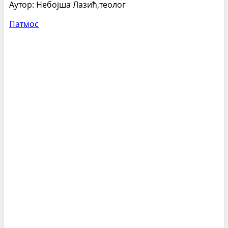
Аутор: Небојша Лазић,теолог
Патмос