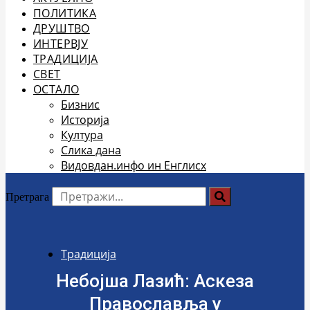
ПОЛИТИКА
ДРУШТВО
ИНТЕРВЈУ
ТРАДИЦИЈА
СВЕТ
ОСТАЛО
Бизнис
Историја
Култура
Слика дана
Видовдан.инфо ин Енглисх
Претрага
Традиција
Небојша Лазић: Аскеза
Православља у