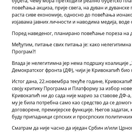
буџета, чему мора претходити реално буџетско пл
повећања акциза, прије свега, на дуван и дуванске
раста сиве економије, односно до повећања ионако
изјавама јавних личности и наводима медија, вод
Поред наведеног, планирано повећање пореза на 
Међутим, питање свих питања је: како нелегитимн
Програм?!
Влада је нелегитимна јер нема подршку коалиције „
Демократског фронта (ДФ), чији је Кривокапић био
Истог дана, 22.новембра текуће године, Кривокапић
своју критику Програма и Платформу за избор нове 
Кривокапић ни до сада није марио за ставове ДФ-а,
му је била потребна само као средство да се домо
договорене, премијерске функције. Његов задатак, к
буду припадници српских и просрпских политичких 
Сматрам да није часно да иједан Србин и/или Црно