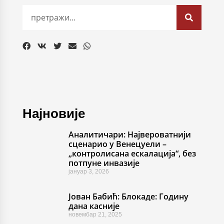
Најновије
Аналитичари: Највероватнији
сценарио у Венецуели –
„контролисана ескалација“, без
потпуне инвазије
јануар 3, 2026
Јован Бабић: Блокаде: Годину
дана касније
новембар 21, 2025