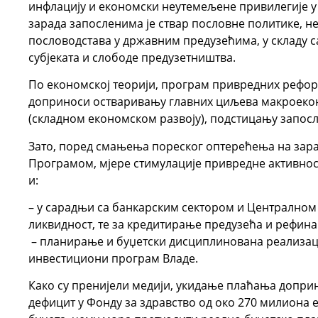
инфлацију и економски неутемељене привилегије у 
зарада запосленима је ствар пословне политике, н
пословодстава у државним предузећима, у складу 
субјеката и слободе предузетништва.
По економској теорији, програм привредних рефор
доприноси остваривању главних циљева макроекон
(складном економском развоју), подстицању запос
Зато, поред смањења пореског оптерећења на зара
Програмом, мјере стимулације привредне активност
и:
– у сарадњи са банкарским сектором и Централном
ликвидност, те за кредитирање предузећа и 
– планирање и буџетски дисциплинована реализац
инвестициони програм Владе.
Како су пренијели медији, укидање плаћања доприн
дефицит у Фонду за здравство од око 270 милиона 