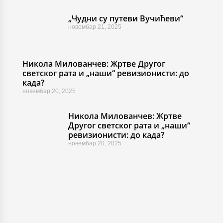
„Чудни су путеви Вучићеви“
новембар 21, 2025
Никола Милованчев: Жртве Другог
светског рата и „наши“ ревизионисти: до
када?
новембар 20, 2025
Никола Милованчев: Жртве
Другог светског рата и „наши“
ревизионисти: до када?
новембар 20, 2025