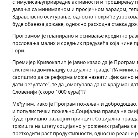
стимулисањупривредне активности и проширењу по
давања са минималном и просјечном зарадом, теп
Здравствено осигурање, односно покриће узрокован
буде обавеза државе, односно расходна ставка држ
Програмом је планирано и оснивање кредитно разв
пословања малих и средњих предузећа која чине пр
Гори.
Премијер Кривокапић је јавно казао да је Програм 
систем на доминацију социјалне правде“?!А минист
саопштио да се реформа може назвати „фискално не
дати резултате“, те да „омогућава да на крају манд
Словенији (скоро 1000 еура)“!?
Међутим, иако је Програм пожељан и добродошао,
и популистички пожељно.Социјална правда не смиј
буде тржишно развојни принцип. Социјална правда
тржишта на штету социјално угрожених грађана с
претходити раст продуктивности, односно реални 