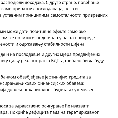
расподјели доходака. С друге стране, повећање
е само приватних послодаваца, него и
са уставним принципима самосталности привредних
ми може дати позитивне ефекте само ако
омске политике: подстицању раста привреде
лености и одржавању стабилности цијена.
де и на послодавце и других мјера предвиђених
и у циљу реалног раста БДП-а,требало би да буду
 банком обезбјеђење јефтинијих кредита за
рефинансирањењихових финансијских обавеза;
ија довољног капиталног буџета из утемељен
оса за здравствено осигурање ће изазвати
евра. Покриће дефицита пада на терет државног