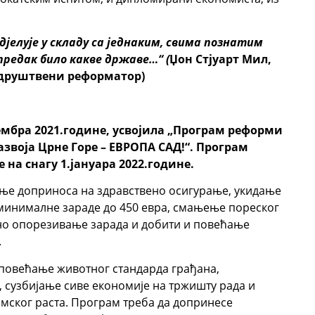
 дјелује у складу са једнаким, свима познатим
апредак било какве државе…“ (
Џон Стјуарт Мил,
 друштвени реформатор)
вембра 2021.године, усвојила „Програм реформи
звоја Црне Горе – ЕВРОПА САД!“. Програм
 на снагу 1.јануара 2022.године.
ање доприноса на здравствено осигурање, укидање
минималне зараде до 450 евра, смањење пореског
но опорезивање зарада и добити и повећање
.
повећање животног стандарда грађана,
 сузбијање сиве економије на тржишту рада и
мског раста. Програм треба да допринесе