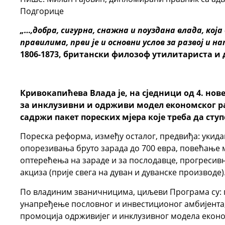
Подгорице
„…,добра, сигурна, снажна и поуздана влада, која
правилима, први је и основни услов за развој и н
1806-1873, британски филозоф утилитариста и
Кривокапићева Влада је, на сједници од 4. но
за инклузивни и одрживи модел економског ра
садржи пакет пореских мјера које треба да ступе
Пореска реформа, између осталог, предвиђа: укид
опорезивања бруто зарада до 700 евра, повећање 
оптерећења на зараде и за послодавце, прогресив
акциза (прије свега на дуван и дуванске производе)
По владиним званичницима, циљеви Програма су: 
унапређење пословног и инвестиционог амбијента,
промоција одрживијег и инклузивног модела еконо