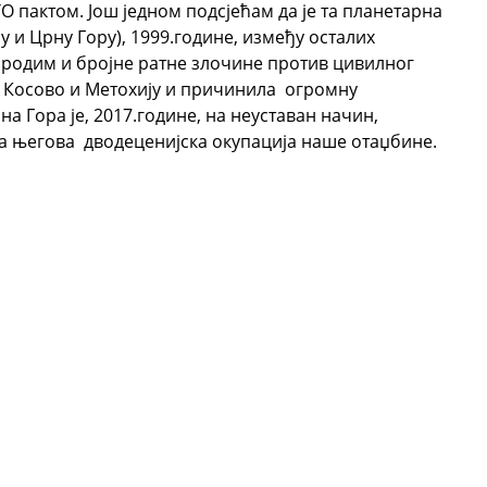
О пактом. Још једном подсјећам да је та планетарна
у и Црну Гору), 1999.године, између осталих
ародим и бројне ратне злочине против цивилног
 Косово и Метохију и причинила огромну
а Гора је, 2017.године, на неуставан начин,
а његова дводеценијска окупација наше отаџбине.