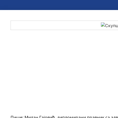
Пише: Милан Гајовић, дипломирани правник са адв