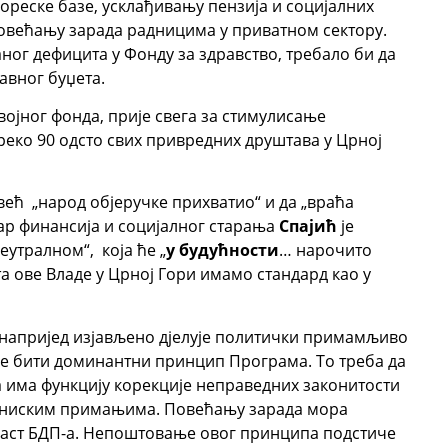
реске базе, усклађивању пензија и социјалних
овећању зарада радницима у приватном сектору.
ог дефицита у Фонду за здравство, требало би да
авног буџета.
ојног фонда, прије свега за стимулисање
еко 90 одсто свих привредних друштава у Црној
већ „народ објеручке прихватио“ и да „враћа
ар финансија и социјалног старања
Спајић
је
утралном“, која ће „
у будућности
… нарочито
ата ове Владе у Црној Гори имамо стандард као у
напријед изјављено дјелује политички примамљиво
е бити доминантни принцип Програма. То треба да
 има функцију корекције неправедних законитости
а ниским примањима. Повећању зарада мора
раст БДП-а. Непоштовање овог принципа подстиче