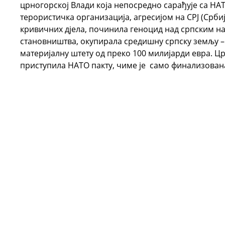
црногорској Влади која непосредно сарађује са НАТ
терористичка организација, агресијом на СРЈ (Србиј
кривичних дјела, починила геноцид над српским н
становништва, окупирала средишну српску земљу –
материјалну штету од преко 100 милијарди евра. Црн
приступила НАТО пакту, чиме је само финализован