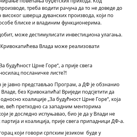
анирање повећања буџетских прихода. Код
 производе, треба водити рачуна да то не доведе до
 високог шверца дуванских производа, који по
е особе блиске и владиним функционерима.
добит, може дестимулисати инвестициона улагања.
а Кривокапићева Влада може реализовати
За будућност Црне Горе“, а прије свега
 носилац посланичке листе?!
 је јавно представљао Програм, а ДФ је обзнанио
Владе, без Кривокапића! Вриједи подсјетити да
 односно коалиције „За будућност Црне Горе“, која
гне, већ претходно са западним менторима
оји је доследно испуњавао, био је да у Влади не
партија и коалиција, прије свега припадници ДФ-а.
горац који говори српским језиком буде у