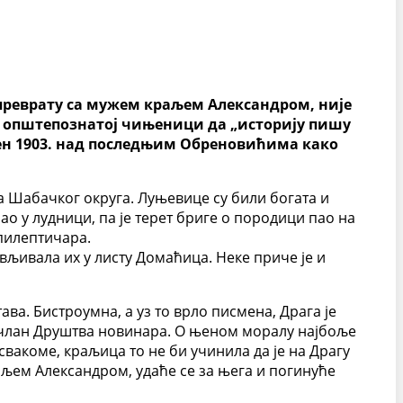
преврату са мужем краљем Александром, није
ој општепознатој чињеници да „историју пишу
њен 1903. над последњим Обреновићима како
а Шабачког округа. Луњевице су били богата и
ао у лудници, па је терет бриге о породици пао на
епилептичара.
ављивала их у листу Домаћица. Неке приче је и
ава. Бистроумна, а уз то врло писмена, Драга је
 и члан Друштва новинара. О њеном моралу најбоље
 свакоме, краљица то не би учинила да је на Драгу
аљем Александром, удаће се за њега и погинуће