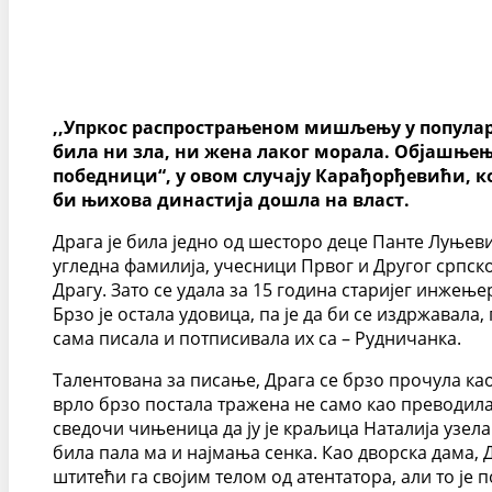
,,Упркос распрострањеном мишљењу у популар
била ни зла, ни жена лаког морала. Објашњењ
победници“, у овом случају Карађорђевићи, 
би њихова династија дошла на власт.
Драга је била једно од шесторо деце Панте Луњев
угледна фамилија, учесници Првог и Другог српског
Драгу. Зато се удала за 15 година старијег инже
Брзо је остала удовица, па је да би се издржавала
сама писала и потписивала их са – Рудничанка.
Талентована за писање, Драга се брзо прочула као 
врло брзо постала тражена не само као преводила
сведочи чињеница да ју је краљица Наталија узела 
била пала ма и најмања сенка. Као дворска дама,
штитећи га својим телом од атентатора, али то је 