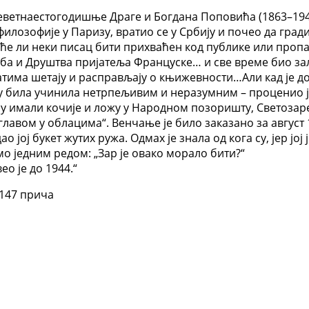
етнаестогодишње Драге и Богдана Поповића (1863–1944)
илозофије у Паризу, вратио се у Србију и почео да гради
оће ли неки писац бити прихваћен код публике или проп
ба и Друштва пријатеља Француске… и све време био заљ
сатима шетају и расправљају о књижевности…Али кад је
етку била учинила нетрпељивим и неразумним – проценио 
 имали кочије и ложу у Народном позоришту, Светозаре
лавом у облацима“. Венчање је било заказано за август 1
ао јој букет жутих ружа. Одмах је знала од кога су, јер ј
мо једним редом: „Зар је овако морало бити?“
о је до 1944.“
147 прича