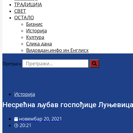
ТРАДИЦИЈА
СВЕТ
ОСТАЛО
Бизнис
Историја
Култура
Слика дана
Видовдан.инфо ин Енглисх
Претрага
Историја
Несрећна љубав госпођице Луњевица
новембар 20, 2021
20:21