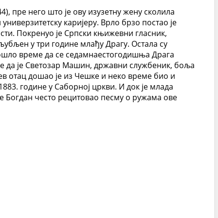
, пре него што је ову изузетну жену сколила
 универзитетску каријеру. Врло брзо постао је
асти. Покренуо је Српски књижевни гласник,
убљен у три године млађу Драгу. Остала су
 дошло време да се седамнаестогодишња Драга
је да је Светозар Машин, државни службеник, боља
в отац дошао је из Чешке и неко време био и
883. године у Саборној цркви. И док је млада
ој је Богдан често рецитовао песму о ружама ове