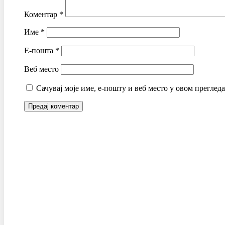
Коментар
*
Име
*
Е-пошта
*
Веб место
Сачувај моје име, е-пошту и веб место у овом преглед