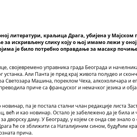
ној литератури, краљица Драга, убијена у Мајском 
е за искривљену слику коју о њој имамо лежи у он
којима је било потребно оправдање за масакр почи
ице, својевремено управника града Београда и начелник
 устанка. Али Панта је пред крај живота полудео и сконч
њера Светозара Машина, пореклом Чеха, алкохоличара и 
, преводила приче са француског и немачког језика и обј
новинар, па је постала стални члан редакције листа Заст
ц, већ и као новинар. Остало је забележено да је била
за дворску даму. У Београду, у којем се онда све знало о
 Драга ће се зближити са Наталијиним сином, будућим кр
позната прича.