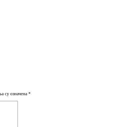
а су означена
*