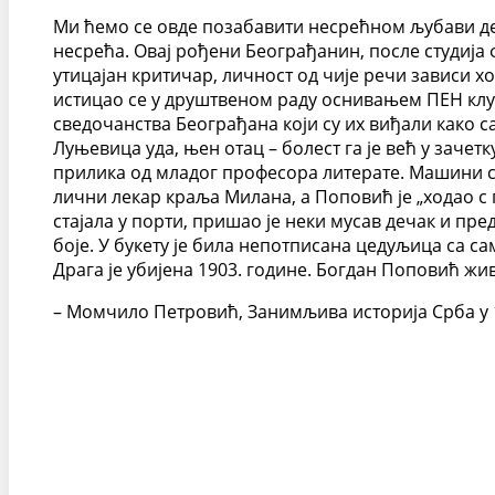
Ми ћемо се овде позабавити несрећном љубави дев
несрећа. Овај рођени Београђанин, после студија ф
утицајан критичар, личност од чије речи зависи х
истицао се у друштвеном раду оснивањем ПЕН клу
сведочанства Београђана који су их виђали како 
Луњевица уда, њен отац – болест га је већ у зач
прилика од младог професора литерате. Машини су
лични лекар краља Милана, а Поповић је „ходао с г
стајала у порти, пришао је неки мусав дечак и пред
боје. У букету је била непотписана цедуљица са са
Драга је убијена 1903. године. Богдан Поповић живе
– Момчило Петровић, Занимљива историја Срба у 