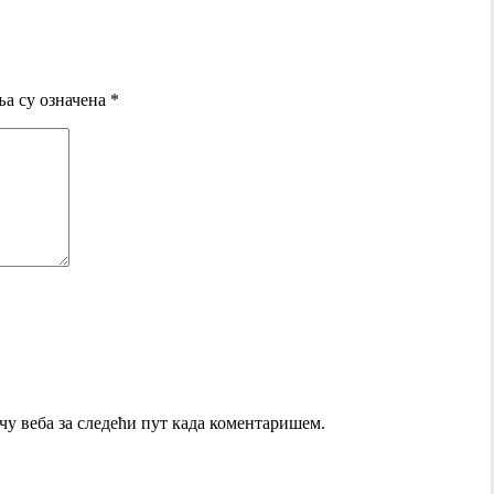
а су означена
*
ачу веба за следећи пут када коментаришем.