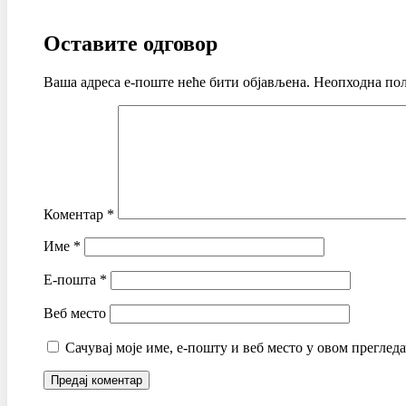
Оставите одговор
Ваша адреса е-поште неће бити објављена.
Неопходна пољ
Коментар
*
Име
*
Е-пошта
*
Веб место
Сачувај моје име, е-пошту и веб место у овом преглед