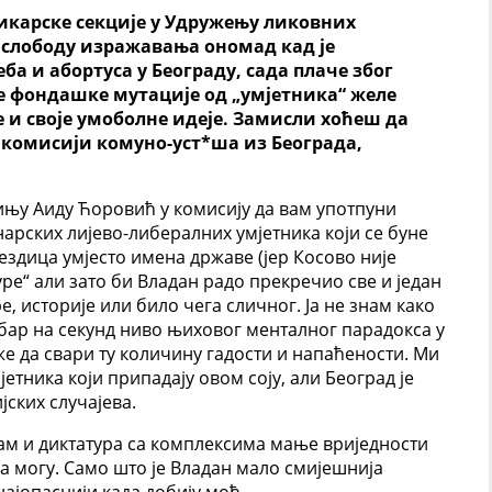
икарске секције у Удружењу ликовних
а слободу изражавања ономад кад је
а и абортуса у Београду, сада плаче због
е фондашке мутације од „умјетника“ желе
 и своје умоболне идеје. Замисли хоћеш да
комисији комуно-уст*ша из Београда,
*ињу Аиду Ћоровић у комисију да вам употпуни
арских лијево-либералних умјетника који се буне
ездица умјесто имена државе (јер Косово није
уре“ али зато би Владан радо прекречио све и један
, историје или било чега сличног. Ја не знам како
ар на секунд ниво њиховог менталног парадокса у
же да свари ту количину гадости и напаћености. Ми
етника који припадају овом соју, али Београд је
ских случајева.
зам и диктатура са комплексима мање вриједности
а могу. Само што је Владан мало смијешнија