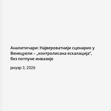
Аналитичари: Највероватнији сценарио у
Венецуели – „контролисана ескалација“,
без потпуне инвазије
јануар 3, 2026