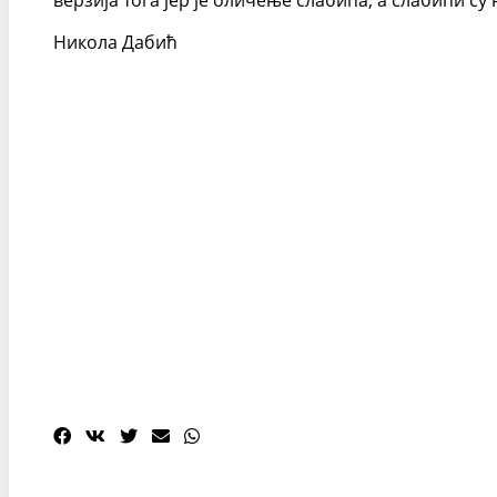
верзија тога јер је оличење слабића, а слабићи су 
Никола Дабић