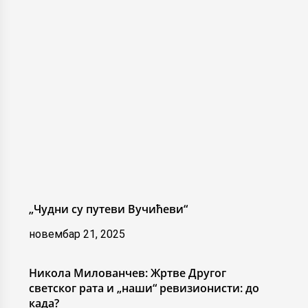
„Чудни су путеви Вучићеви“
новембар 21, 2025
Никола Милованчев: Жртве Другог
светског рата и „наши“ ревизионисти: до
када?