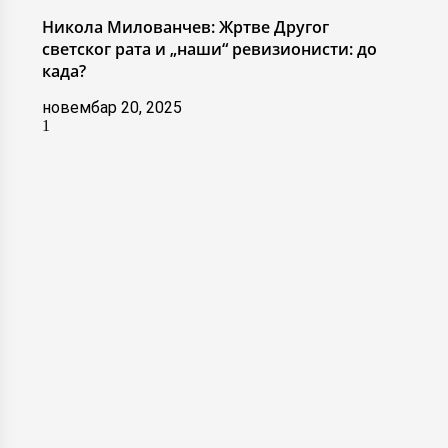
Никола Милованчев: Жртве Другог
светског рата и „наши“ ревизионисти: до
када?
новембар 20, 2025