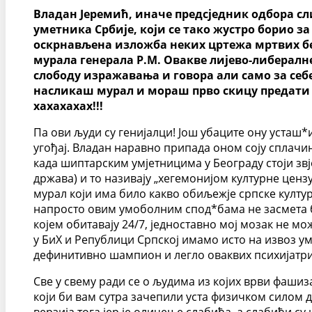
Владан Јеремић, иначе предсједник одбора сл
уметника Србије, који се тако жустро борио з
оскрнављена изложба неких цртежа мртвих беб
мурала генерала Р.М. Овакве лијево-либералн
слободу изражавања и говора али само за себе
насликаш мурал и мораш прво скицу предати 
хахахахах!!!
Па ови људи су генијалци! Још убаците ону усташ
угођај. Владан наравно припада оном соју сплачин
када шиптарским умјетницима у Београду стоји звј
држава) и то називају „хегемонијом културне ценз
мурал који има било какво обиљежје српске културе
напросто овим умоболним спод*бама не засмета б
којем обитавају 24/7, једноставно мој мозак не мо
у БиХ и Републици Српској имамо исто на извоз умј
дефинитивно шампион и легло оваквих психијатриј
Све у свему ради се о људима из којих врви фаши
који би вам сутра зачепили уста физичком силом д