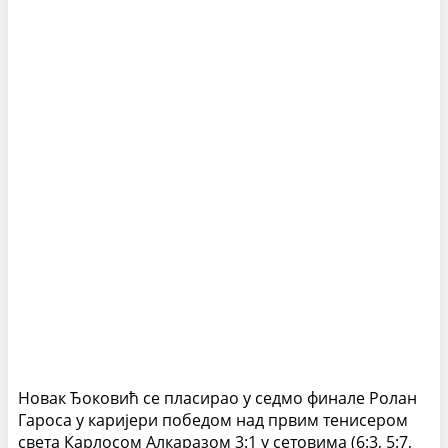
Новак Ђоковић се пласирао у седмо финале Ролан
Гароса у каријери победом над првим тенисером
света Карлосом Алкаразом 3:1 у сетовима (6:3, 5:7,