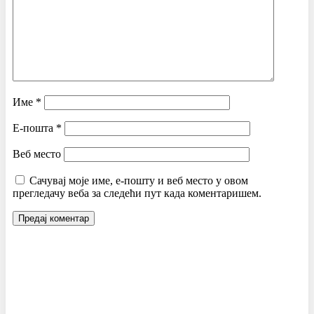
Име
*
Е-пошта
*
Веб место
Сачувај моје име, е-пошту и веб место у овом
прегледачу веба за следећи пут када коментаришем.