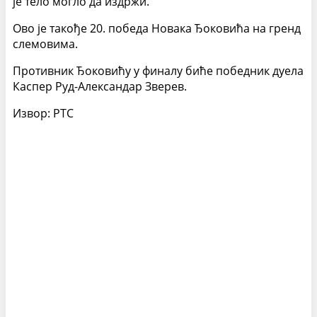
је тело могло да издржи.
Ово је такође 20. победа Новака Ђоковића на гренд
слемовима.
Противник Ђоковићу у финалу биће победник дуела
Каспер Руд-Александар Зверев.
Извор: РТС