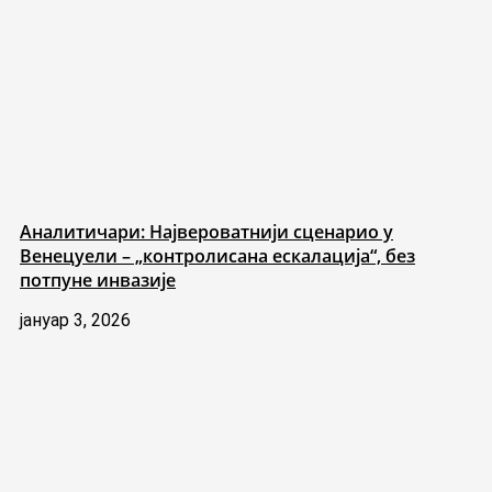
Аналитичари: Највероватнији сценарио у
Венецуели – „контролисана ескалација“, без
потпуне инвазије
јануар 3, 2026