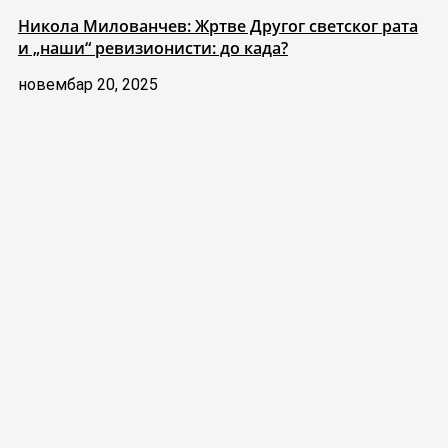
Никола Милованчев: Жртве Другог светског рата
и „наши“ ревизионисти: до када?
новембар 20, 2025