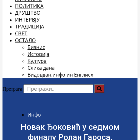
ПОЛИТИКА
ДРУШТВО
ИНТЕРВЈУ
ТРАДИЦИЈА
СВЕТ
ОСТАЛО
Бизнис
Историја
Култура
Слика дана
Видовдан.инфо ин Енглисх
Претрага
Инфо
Новак Ђоковић у седмом
финалу Ролан Гароса,