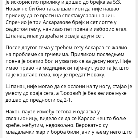
је искористио прилику и дошао до брејка за 5:3.
Новак не би био такав шампион да није нашао
прилику да се врати на спектакуларан начин.
Спречио је три Алкаразове брејк и сет лопте у
седестом гему, нанизао пет поена и изборио егал.
Шпанац ипак узвраћа и осваја други сет.
После другог гема у трећем сету Алкараз се жалио
на проблеме са грчевима. Приликом последњем
поена је осетио бол и ухватио се за десну ногу. Није
имао право на медицински тајм-аут, узео га је, што
га је коштало гема, који је предат Новаку.
Шпанац није могао да се ослони на ту ногу, стајао је
уместу до краја сета, а Ђоковић је без велике муке
дошао до предности од 2-1.
Након паузе између сетова и одласка у
свлачионицу, видело се да се Карлос нешто боље
креће, међутим, недовољно. Вероватно су
младалачки жар и борба били јачи у њему него што