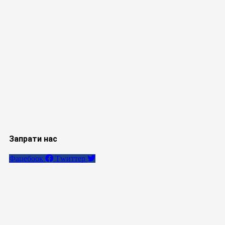
Запрати нас
Фацебоок
Тwиттер