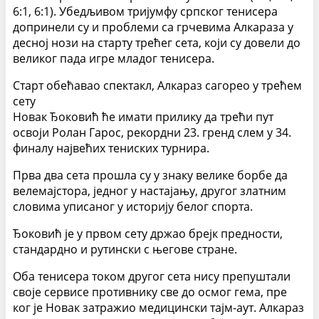
6:1, 6:1). Убедљивом тријумфу српског тенисера
допринели су и проблеми са грчевима Алкараза у
десној нози на старту трећег сета, који су довели до
великог пада игре младог тенисера.
Старт обећавао спектакл, Алкараз сагорео у трећем
сету
Новак Ђоковић ће имати прилику да трећи пут
освоји Ролан Гарос, рекордни 23. гренд слем у 34.
финалу највећих тениских турнира.
Прва два сета прошла су у знаку велике борбе да
велемајстора, једног у настајању, другог златним
словима уписаног у историју белог спорта.
Ђоковић је у првом сету држао брејк предности,
стандардно и рутински с његове стране.
Оба тенисера током другог сета нису препуштали
своје сервисе противнику све до осмог гема, пре
ког је Новак затражио медицински тајм-аут. Алкараз