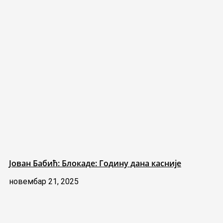
Јован Бабић: Блокаде: Годину дана касније
новембар 21, 2025