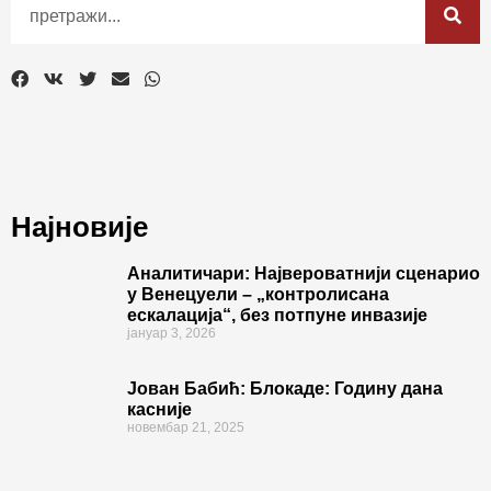
Најновије
Аналитичари: Највероватнији сценарио
у Венецуели – „контролисана
ескалација“, без потпуне инвазије
јануар 3, 2026
Јован Бабић: Блокаде: Годину дана
касније
новембар 21, 2025