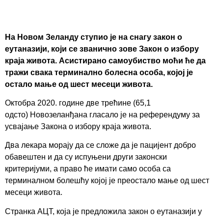
На Новом Зеланду ступио је на снагу закон о
еутаназији, који се званично зове Закон о избору
краја живота. Асистирано самоубиство моћи ће да
тражи свака терминално болесна особа, којој је
остало мање од шест месеци живота.
Октобра 2020. године две трећине (65,1
одсто) Новозеланђана гласало је на референдуму за
усвајање Закона о избору краја живота.
Два лекара морају да се сложе да је пацијент добро
обавештен и да су испуњени други законски
критеријуми, а право ће имати само особа са
терминалном болешћу којој је преостало мање од шест
месеци живота.
Странка АЦТ, која је предложила закон о еутаназији у