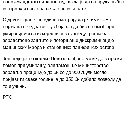
новозеландском парламенту, рекла је да он пружа избор,
контролу и саосећање за оне који пате.
С друге стране, поједини сматрају да је тиме само
појачана неједнакост, уз бојазан да би се помоћ при
умирању могла искористити за уштеду трошкова
здравствене заштите и погоршање дискриминације
мањинских Маора и становника пацифичких острва.
Још није јасно колико Новозеланђана може да затражи
помоћ при умирању, али тамошње Министарство
здравља процењује да би се до 950 људи могло
пријавити сваке године, а до 350 би добило дозволу да
то и учини.
РТС