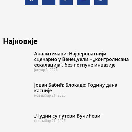
Најновије
Аналитичари: Највероватнији
сценарио у Венецуели – „контролисана
ескалација“, без потпуне инвазије
јануар 3, 2026
Јован Бабић: Блокаде: Годину дана
касније
новембар 21, 2025
„Чудни су путеви Вучићеви“
новембар 21, 2025