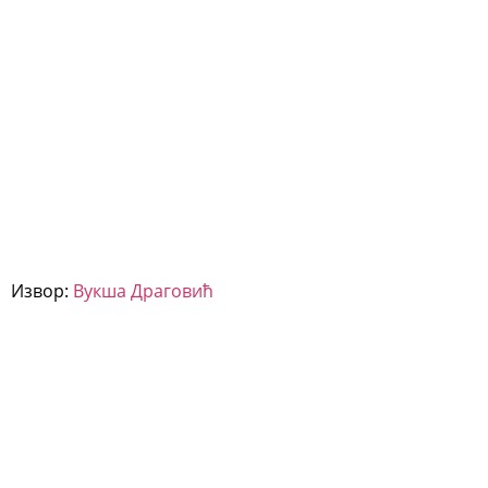
Извор:
Вукша Драговић