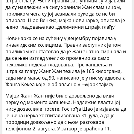
штрајк глађу. Њени правни заступници су изјавили
да су надлежни на силу хранили Жан сламчицом,
приликом чега су јој везивали руке да се не би
опирала. Шао Венкиа, мајка новинарке, описала је
њено гладовање као „делимични штрајк глађу“.
Новинарка се на суђењу у децембру појавила у
инвалидским колицима. Правни заступник је том
приликом констатовао да је Жан знатно смршала и
да се њен изглед увелико променио за само
неколико недеља гладовања. Пре хапшења и
штрајка глађу Жанг Жан тежила је 165 килограма,
сада има мање од 90, написано је у писму адвоката
Жанга Кекеа које је објављено у Њујорк тајмсу.
Мајци Жанг Жан није било дозвољено да види
ћерку од момента хапшења. Надлежне власти јој
нису дозволиле посете. Госпођа Шао је изјавила да
је њена ц́ерка хоспитализована 31. јула, а да је
породици дозвољено да с њом разговара
телефоном 2. августа. У затвор је враћена 11.