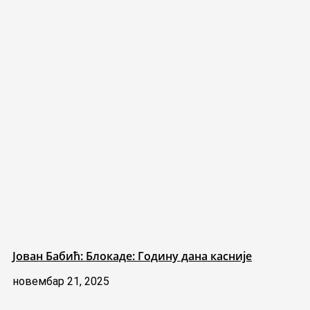
Јован Бабић: Блокаде: Годину дана касније
новембар 21, 2025