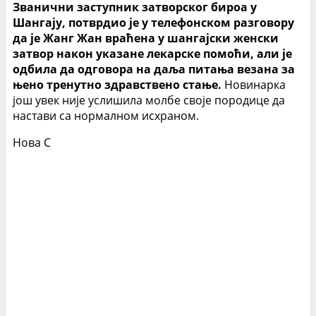
Званични заступник затворског бироа у
Шангају, потврдио је у телефонском разговору
да је Жанг Жан враћена у шангајски женски
затвор након указане лекарске помоћи, али је
одбила да одговора на даља питања везана за
њено тренутно здравствено стање.
Новинарка
још увек није услишила молбе своје породице да
настави са нормалном исхраном.
Нова С