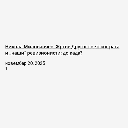
Никола Милованчев: Жртве Другог светског рата
и „наши“ ревизионисти: до када?
новембар 20, 2025