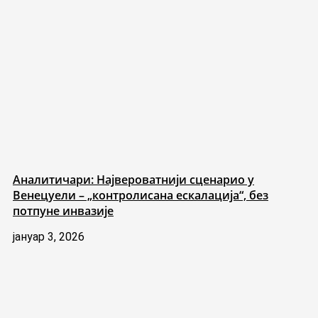
Аналитичари: Највероватнији сценарио у
Венецуели – „контролисана ескалација“, без
потпуне инвазије
јануар 3, 2026