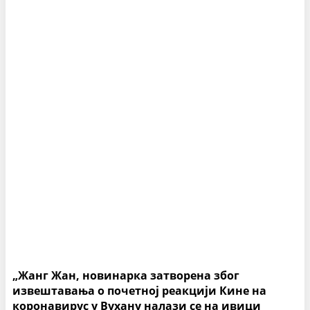
„Жанг Жан, новинарка затворена због
извештавања о почетној реакцији Кине на
коронавирус у Вухану налази се на ивици