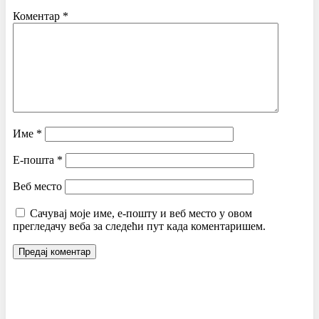
Коментар
*
Име
*
Е-пошта
*
Веб место
Сачувај моје име, е-пошту и веб место у овом
прегледачу веба за следећи пут када коментаришем.