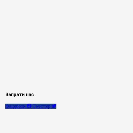
Запрати нас
Фацебоок
Тwиттер