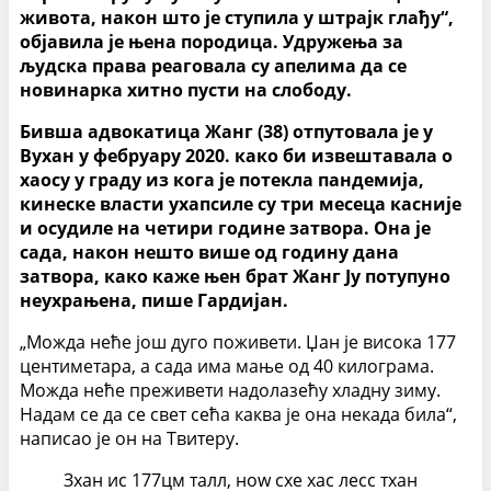
живота, након што је ступила у штрајк глађу“,
објавила је њена породица. Удружења за
људска права реаговала су апелима да се
новинарка хитно пусти на слободу.
Бивша адвокатица Жанг (38) отпутовала је у
Вухан у фебруару 2020. како би извештавала о
хаосу у граду из кога је потекла пандемија,
кинеске власти ухапсиле су три месеца касније
и осудиле на четири године затвора. Она је
сада, након нешто више од годину дана
затвора, како каже њен брат Жанг Ју потупуно
неухрањена, пише Гардијан.
„Можда неће још дуго поживети. Џан је висока 177
центиметара, а сада има мање од 40 килограма.
Можда неће преживети надолазећу хладну зиму.
Надам се да се свет сећа каква је она некада била“,
написао је он на Твитеру.
Зхан ис 177цм талл, ноw схе хас лесс тхан