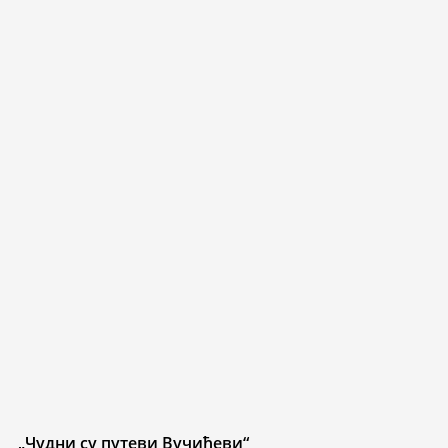
„Чудни су путеви Вучићеви“