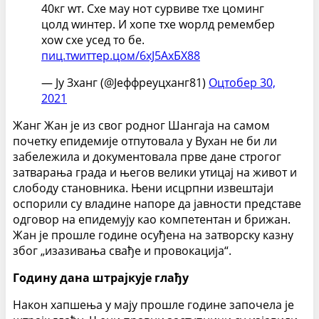
40кг wт. Схе маy нот сурвиве тхе цоминг
цолд wинтер. И хопе тхе wорлд ремембер
хоw схе усед то бе.
пиц.тwиттер.цом/6хЈ5АxБХ88
— Ју Зханг (@Јеффреyцханг81)
Оцтобер 30,
2021
Жанг Жан је из свог родног Шангаја на самом
почетку епидемије отпутовала у Вухан не би ли
забележила и документовала прве дане строгог
затварања града и његов велики утицај на живот и
слободу становника. Њени исцрпни извештаји
оспорили су владине напоре да јавности представе
одговор на епидемују као компетентан и брижан.
Жан је прошле године осуђена на затворску казну
због „изазивања свађе и провокација“.
Годину дана штрајкује глађу
Након хапшења у мају прошле године започела је