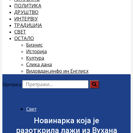
ПОЛИТИКА
ДРУШТВО
ИНТЕРВЈУ
ТРАДИЦИЈА
СВЕТ
ОСТАЛО
Бизнис
Историја
Култура
Слика дана
Видовдан.инфо ин Енглисх
Претрага
Свет
Новинарка која је
разоткрила лажи из Вухана