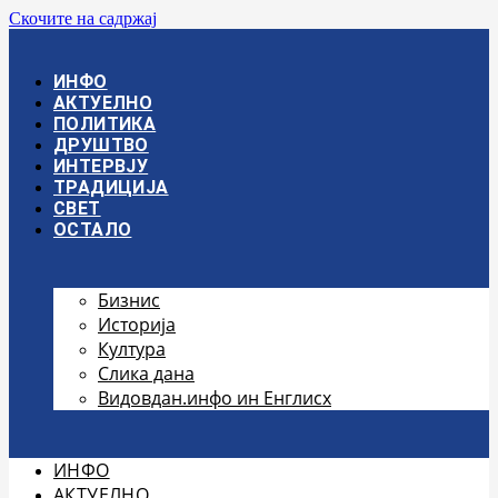
Скочите на садржај
ИНФО
АКТУЕЛНО
ПОЛИТИКА
ДРУШТВО
ИНТЕРВЈУ
ТРАДИЦИЈА
СВЕТ
ОСТАЛО
Бизнис
Историја
Култура
Слика дана
Видовдан.инфо ин Енглисх
ИНФО
АКТУЕЛНО