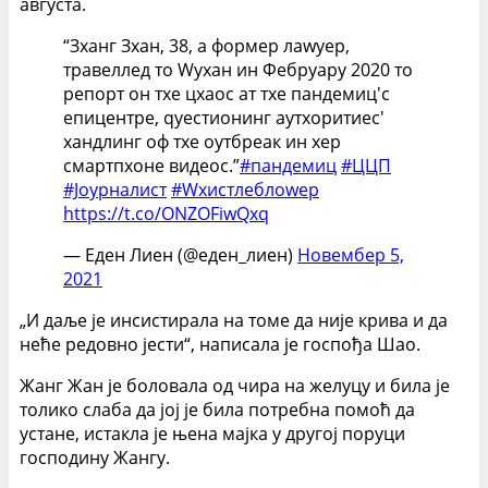
августа.
“Зханг Зхан, 38, а формер лаwyер,
травеллед то Wухан ин Фебруарy 2020 то
репорт он тхе цхаос ат тхе пандемиц'с
епицентре, qуестионинг аутхоритиес'
хандлинг оф тхе оутбреак ин хер
смартпхоне видеос.”
#пандемиц
#ЦЦП
#Јоурналист
#Wхистлеблоwер
https://t.co/ONZOFiwQxq
— Еден Лиен (@еден_лиен)
Новембер 5,
2021
„И даље је инсистирала на томе да није крива и да
неће редовно јести“, написала је госпођа Шао.
Жанг Жан је боловала од чира на желуцу и била је
толико слаба да јој је била потребна помоћ да
устане, истакла је њена мајка у другој поруци
господину Жангу.