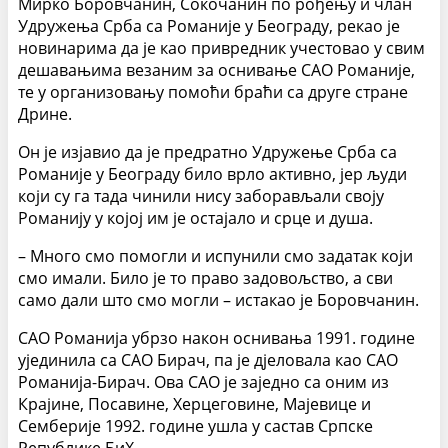
Мирко Боровчанин, Сокочанин по рођењу и члан
Удружења Срба са Романије у Београду, рекао је
новинарима да је као привредник учестовао у свим
дешавањима везаним за оснивање САО Романије,
те у организовању помоћи браћи са друге стране
Дрине.
Он је изјавио да је предратно Удружење Срба са
Романије у Београду било врло активно, јер људи
који су га тада чинили нису заборављали своју
Романију у којој им је остајало и срце и душа.
– Много смо помогли и испунили смо задатак који
смо имали. Било је то право задовољство, а сви
само дали што смо могли – истакао је Боровчанин.
САО Романија убрзо након оснивања 1991. године
ујединила са САО Бирач, па је дјеловала као САО
Романија-Бирач. Ова САО је заједно са оним из
Крајине, Посавине, Херцеговине, Мајевице и
Семберије 1992. године ушла у састав Српске