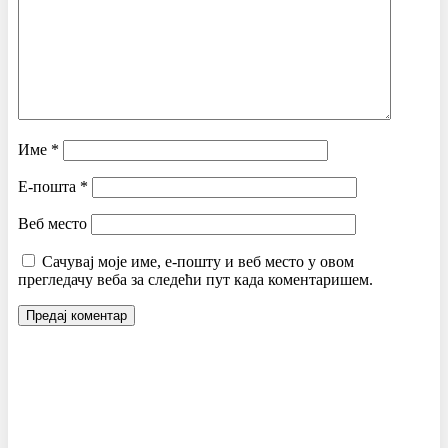
Име
*
Е-пошта
*
Веб место
Сачувај моје име, е-пошту и веб место у овом
прегледачу веба за следећи пут када коментаришем.