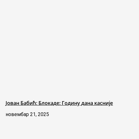
Јован Бабић: Блокаде: Годину дана касније
новембар 21, 2025