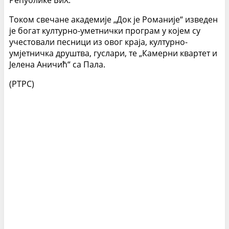
Републике БиХ.
Током свечане академије „Док је Романије“ изведен
је богат културно-уметнички програм у којем су
учестовали песници из овог краја, културно-
умјетничка друштва, гуслари, те „Камерни квартет и
Јелена Аничић“ са Пала.
(РТРС)