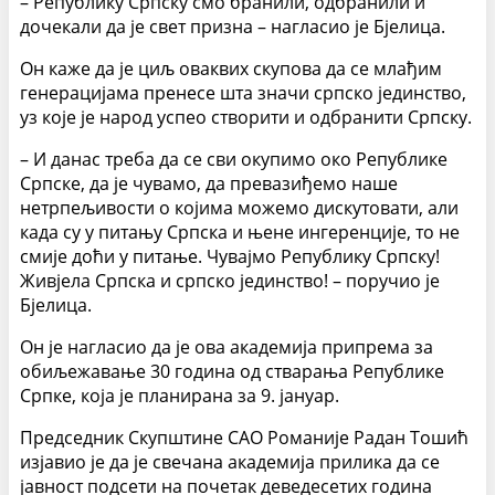
– Републику Српску смо бранили, одбранили и
дочекали да је свет призна – нагласио је Бјелица.
Он каже да је циљ оваквих скупова да се млађим
генерацијама пренесе шта значи српско јединство,
уз које је народ успео створити и одбранити Српску.
– И данас треба да се сви окупимо око Републике
Српске, да је чувамо, да превазиђемо наше
нетрпељивости о којима можемо дискутовати, али
када су у питању Српска и њене ингеренције, то не
смије доћи у питање. Чувајмо Републику Српску!
Живјела Српска и српско јединство! – поручио је
Бјелица.
Он је нагласио да је ова академија припрема за
обиљежавање 30 година од стварања Републике
Српке, која је планирана за 9. јануар.
Председник Скупштине САО Романије Радан Тошић
изјавио је да је свечана академија прилика да се
јавност подсети на почетак деведесетих година