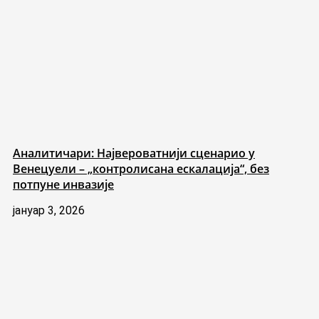
Аналитичари: Највероватнији сценарио у
Венецуели – „контролисана ескалација“, без
потпуне инвазије
јануар 3, 2026