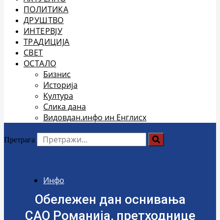
ПОЛИТИКА
ДРУШТВО
ИНТЕРВЈУ
ТРАДИЦИЈА
СВЕТ
ОСТАЛО
Бизнис
Историја
Култура
Слика дана
Видовдан.инфо ин Енглисх
Претрага
Инфо
Обележен дан оснивања
САО Романија, претходнице