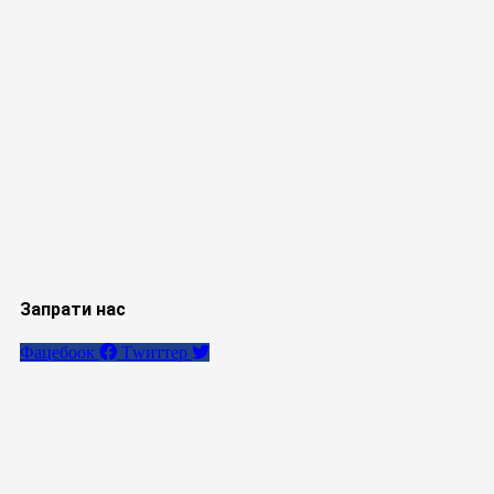
Запрати нас
Фацебоок
Тwиттер