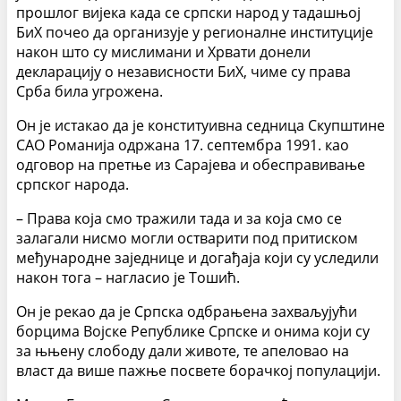
прошлог вијека када се српски народ у тадашњој
БиХ почео да организује у регионалне институције
након што су мислимани и Хрвати донели
декларацију о независности БиХ, чиме су права
Срба била угрожена.
Он је истакао да је конституивна седница Скупштине
САО Романија одржана 17. септембра 1991. као
одговор на претње из Сарајева и обесправивање
српског народа.
– Права која смо тражили тада и за која смо се
залагали нисмо могли остварити под притиском
међународне заједнице и догађаја који су уследили
након тога – нагласио је Тошић.
Он је рекао да је Српска одбрањена захваљујући
борцима Војске Републике Српске и онима који су
за њњену слободу дали животе, те апеловао на
власт да више пажње посвете борачкој популацији.