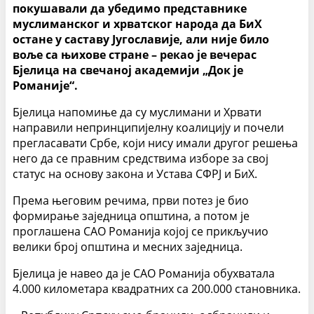
покушавали да убедимо представнике
муслиманског и хрватског народа да БиХ
остане у саставу Југославије, али није било
воље са њихове стране – рекао је вечерас
Бјелица на свечаној академији „Док је
Романије“.
Бјелица напомиње да су муслимани и Хрвати
направили непринципијелну коалицију и почели
прегласавати Србе, који нису имали другог решења
него да се правним средствима изборе за свој
статус на основу закона и Устава СФРЈ и БиХ.
Према његовим речима, први потез је био
формирање заједница општина, а потом је
проглашена САО Романија којој се прикључио
велики број општина и месних заједница.
Бјелица је навео да је САО Романија обухватала
4.000 километара квадратних са 200.000 становника.