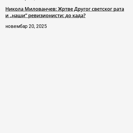
Никола Милованчев: Жртве Другог светског рата
и „наши“ ревизионисти: до када?
новембар 20, 2025