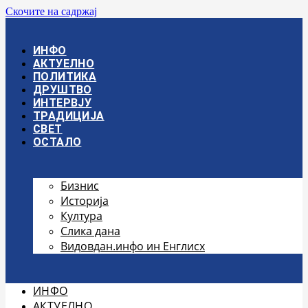
Скочите на садржај
ИНФО
АКТУЕЛНО
ПОЛИТИКА
ДРУШТВО
ИНТЕРВЈУ
ТРАДИЦИЈА
СВЕТ
ОСТАЛО
Бизнис
Историја
Култура
Слика дана
Видовдан.инфо ин Енглисх
ИНФО
АКТУЕЛНО