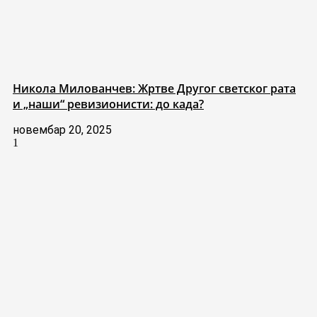
Никола Милованчев: Жртве Другог светског рата
и „наши“ ревизионисти: до када?
новембар 20, 2025