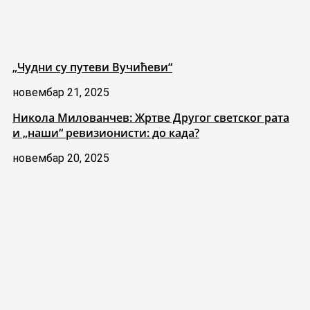
„Чудни су путеви Вучићеви“
новембар 21, 2025
Никола Милованчев: Жртве Другог светског рата
и „наши“ ревизионисти: до када?
новембар 20, 2025