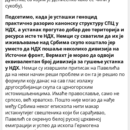
сукобу).
Подсетимо, када је усташки геноцид
практично разорио канонску структуру СПЦ у
НДХ, а устанак прогутао добар део територија и
ресурса исте те НДХ, Немци су схватили да их је
иживљавање над Србима скупо коштало јер
уместо да НДХ пошаље неколико дивизија на
Источни фронт, Вермахт је морао да одвоји
еквивалентан број дивизија за гушење устанка
у НДХ.
Немци су извршили притисак на Павелића
да на неки начин реши проблем и он га је решио по
формули коју данас на сав глас излажу
другосрбијанци скупа са црногорским
истомишљеницима. Имаће православље, само не
српско, већ хрватско. Пошто није могао да нађе
међу Србима неког епископа нити макар
истакнутијег свештеника који би сарађивао,
Павелић се окренуо белој руској црквеној
емиграцији и успео да ископа Гермогена