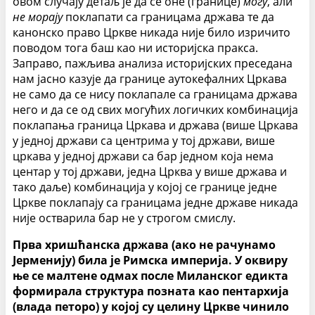
овом случају детаљ је да се оне (границе)
могу
, али
не морају
поклапати са границама држава те да
канонско право Цркве никада није било изричито
поводом тога баш као ни историјска пракса.
Заправо, пажљива анализа историјских преседана
нам јасно казује да границе аутокефалних Цркава
не само да се нису поклапале са границама држава
него и да се од свих могућих логичких комбинација
поклапања граница Цркава и држава (више Цркава
у једној држави са центрима у тој држави, више
цркава у једној држави са бар једном која нема
центар у тој држави, једна Црква у више држава и
тако даље) комбинација у којој се границе једне
Цркве поклапају са границама једне државе никада
није остварила бар не у строгом смислу.
Прва хришћанска држава (ако не рачунамо
Јерменију) била је Римска империја. У оквиру
ње се малтене одмах после Миланског едикта
формирала структура позната као пентархија
(влада петоро) у којој су целину Цркве чинило