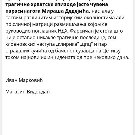
трагичне хрватске епизоде јесте чувена
парасинагога Мираша Дедејића,
настала у
сасвим различитим историјским околностима али
по сличној матрици размишљања којом се
руководио поглавник НДХ. Фарсичан је стога што
није оставио никакве трагичне последице, сем
кловновских наступа „клирика“ „цпц“ и пар
страдалих кучића од баченог сузавца на Цетињу
током најновијих инцидената од пре неколико дана.
Иван Марковић
Магазин Видовдан