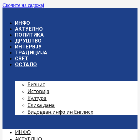
Скочите на садржај
ИНФО
АКТУЕЛНО
ПОЛИТИКА
ДРУШТВО
ИНТЕРВЈУ
ТРАДИЦИЈА
СВЕТ
ОСТАЛО
Бизнис
Историја
Култура
Слика дана
Видовдан.инфо ин Енглисх
ИНФО
АКТУЕЛНО