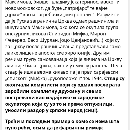
Максимова, бившег владику јекатеринославског и
новомосковског, да буде „патријарх“ те вајне
„цркве“ као и загребачки „митрополит“. Разуме се
да је Руска загранична Црква одмах рашчинила и
ишутирала Максимова, око кога се окупила група
опскурних ликова (Спиридон Мифка, Мирон
Федерер, Васо Шурлан, Јоцо Цвијановић…) који су
за Цркву после рашчињавања представљали само
лаике лишене апостолске хиротоније. Другим
речима групу самозванаца која је личила на Цркву
али није била Црква, чак ни у смислу раскола. Цела
ствар је ишла веома килаво па је први сарајевски
„епископ“ (Мифка) „рукоположен“ тек 1944.
Ствар су
окончали комунисти који су одмах после рата
заробили комплетну дружину и све их
пострељали као издајнике и сараднике
окупатора који су уз то и према оптужници,
уносили раздор у српски народ (сиц!).
Трећи и последњи пример о коме се нема шта
пуно рећи, осим да је фарсични римејк