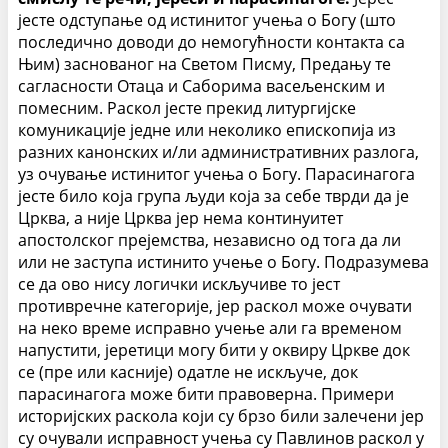
јесте одступање од истинитог учења о Богу (што
последично доводи до немогућности контакта са
Њим) заснованог на Светом Писму, Предању те
сагласности Отаца и Саборима васељенским и
помесним. Раскол јесте прекид литургијске
комуникације једне или неколико епископија из
разних канонских и/ли административних разлога,
уз очување истинитог учења о Богу. Парасинагога
јесте било која група људи која за себе тврди да је
Црква, а није Црква јер нема континуитет
апостолског прејемства, независно од тога да ли
или не заступа истинито учење о Богу. Подразумева
се да ово нису логички искључиве то јест
противречне категорије, јер раскол може очувати
на неко време исправно учење али га временом
напустити, јеретици могу бити у оквиру Цркве док
се (пре или касније) одатле не искључе, док
парасинагога може бити правоверна. Примери
историјских раскола који су брзо били залечени јер
су очували исправност учења су Павлинов раскол у