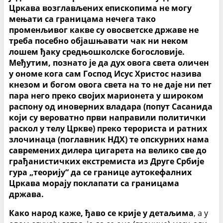
Цркава возглављених епископима не могу
мењати са границама нечега тако
променљивог какве су овосветске државе не
треба посебно објашњавати чак ни неком
лошем ђаку средњошколске богословије.
Међутим, познато је да дух овога света оличен
у ономе кога сам Господ Исус Христос назива
кнезом и богом овога света на то не даје ни пет
пара него преко својих марионета у широком
распону од иноверних владара (попут Сасанида
који су вероватно први направили политички
раскол у телу Цркве) преко терориста и ратних
злочинаца (поглавник НДХ) те опскурних нама
савремених дилера цигарета на велико све до
грађанистичких екстремиста из Друге Србије
гура „теорију“ да се границе аутокефалних
Цркава морају поклапати са границама
држава.
Како народ каже, ђаво се крије у детаљима
, а у