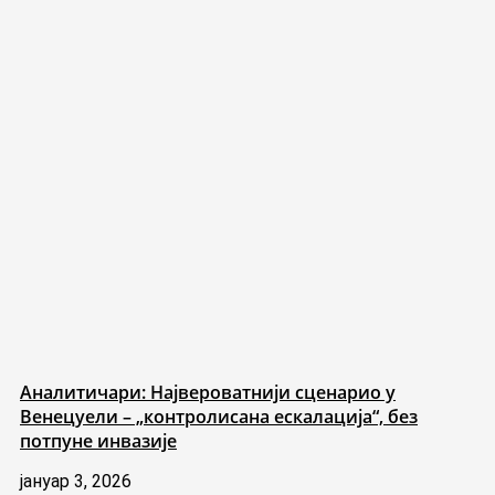
Аналитичари: Највероватнији сценарио у
Венецуели – „контролисана ескалација“, без
потпуне инвазије
јануар 3, 2026