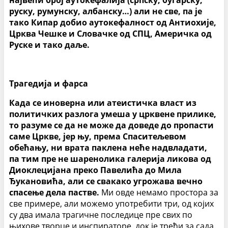
највећи број аутокефалија (српску, бугарску,
руску, румунску, албанску…) али не све, па је
тако Кипар добио аутокефалност од Антиохије,
Црква Чешке и Словачке од СПЦ, Америчка од
Руске и тако даље.
Трагедија и фарса
Када се иноверна или атеистичка власт из
политичких разлога умеша у црквене прилике,
то разуме се да не може да доведе до пропасти
саме Цркве, јер њу, према Спаситељевом
обећању, ни врата паклена неће надвладати,
па тим пре не шаренолика галерија ликова од
Диоклецијана преко Павелића до Мила
Ђукановића, али се свакако угрожава вечно
спасење дела пастве.
Ми овде немамо простора за
све примере, али можемо употребити три, од којих
су два имала трагичне последице пре свих по
њихове творце и инспираторе, док је трећи за сада