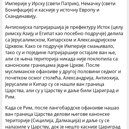
Империје у Ирску (свети Патрик), Немачку (свети
Бонифације) и касније у источну Европу и
Скандинавију.
Антиохијска патријаршија је префектуру Исток (целу
римску Азију и Египат као посебно подручје) делила
са Јерусалимском, Кипарском и Александријском
Црквом. Како се подручје Империје смањивало,
тако су и поједине патријаршије остајале ван ње,
али се њена територија никада није поклопила са
канонским границама једне Цркве. После
муслиманске офанзиве у другој половини седмог и
почетком осмог столећа, Александрија, Антиохија,
Јерусалим и Кипар су се нашли ван граница
Царства, али су у Царству и даље били Цариград и
Рим.
Када се Рим, после лангобардске офанзиве нашао
ван граница Царства делови његове канонске
територије (Сицилија, Далмација) и даље су се
налазиле у Царству, док је нешто касније Цариград