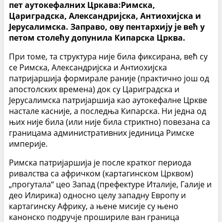
пет аутокефалних Цркава:Римска,
Цариградска, Александријска, Антиохијска и
Јерусалимска. Заправо, ову пентархију је већ у
петом столећу допунила Кипарска Црква.
При томе, та структура није била фиксирана, већ су
се Римска, Александријска и Антиохијска
патријаршија формирале раније (практично још од
апостолских времена) док су Цариградска и
Јерусалимска патријаршија као аутокефалне Цркве
настале касније, а последња Кипарска. Ни једна од
њих није била (или није била стриктно) повезана са
границама административних јединица Римске
империје.
Римска патријаршија је после кратког периода
ривалства са афричком (картагинском Црквом)
„прогутала“ цео Запад (префектуре Италије, Галије и
део Илирика) односно целу западну Европу и
картагинску Африку, а њене мисије су њено
канонско подручје прошириле ван граница