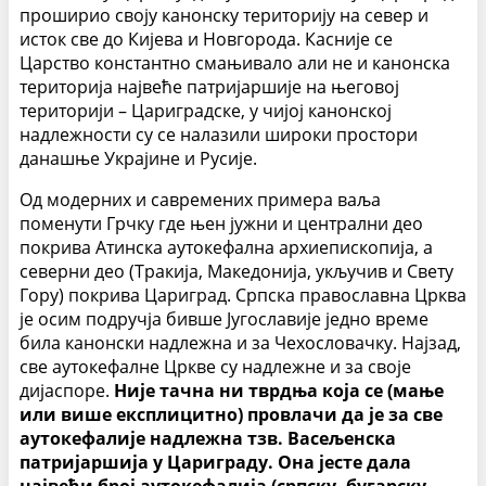
проширио своју канонску територију на север и
исток све до Кијева и Новгорода. Касније се
Царство константно смањивало али не и канонска
територија највеће патријаршије на његовој
територији – Цариградске, у чијој канонској
надлежности су се налазили широки простори
данашње Украјине и Русије.
Од модерних и савремених примера ваља
поменути Грчку где њен јужни и централни део
покрива Атинска аутокефална архиепископија, а
северни део (Тракија, Македонија, укључив и Свету
Гору) покрива Цариград. Српска православна Црква
је осим подручја бивше Југославије једно време
била канонски надлежна и за Чехословачку. Најзад,
све аутокефалне Цркве су надлежне и за своје
дијаспоре.
Није тачна ни тврдња која се (мање
или више експлицитно) провлачи да је за све
аутокефалије надлежна тзв. Васељенска
патријаршија у Цариграду. Она јесте дала