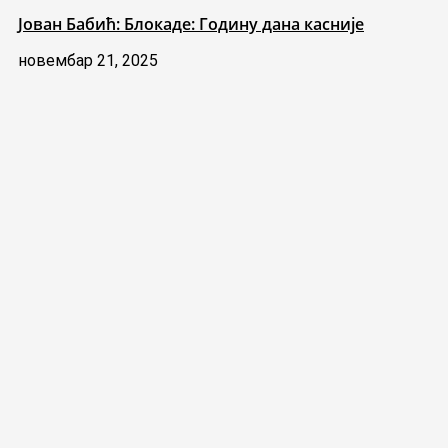
Јован Бабић: Блокаде: Годину дана касније
новембар 21, 2025