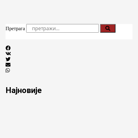
Претрага
Најновије