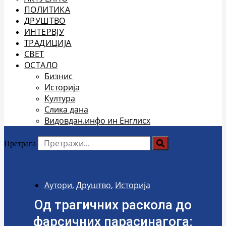
ПОЛИТИКА
ДРУШТВО
ИНТЕРВЈУ
ТРАДИЦИЈА
СВЕТ
ОСТАЛО
Бизнис
Историја
Култура
Слика дана
Видовдан.инфо ин Енглисх
Претрага
Аутори
,
Друштво
,
Историја
Од трагичних раскола до
фарсичних парасинагога: