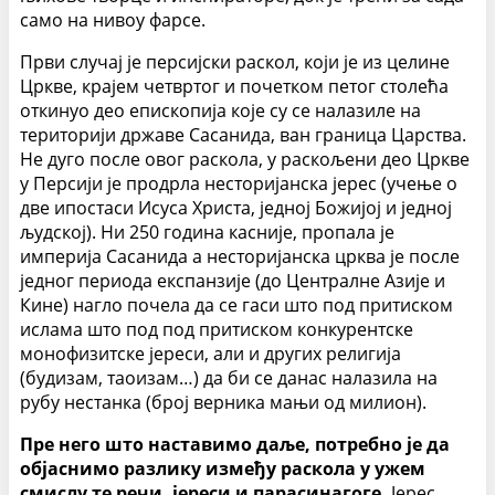
само на нивоу фарсе.
Први случај је персијски раскол, који је из целине
Цркве, крајем четвртог и почетком петог столећа
откинуо део епископија које су се налазиле на
територији државе Сасанида, ван граница Царства.
Не дуго после овог раскола, у раскољени део Цркве
у Персији је продрла несторијанска јерес (учење о
две ипостаси Исуса Христа, једној Божијој и једној
људској). Ни 250 година касније, пропала је
империја Сасанида а несторијанска црква је после
једног периода експанзије (до Централне Азије и
Кине) нагло почела да се гаси што под притиском
ислама што под под притиском конкурентске
монофизитске јереси, али и других религија
(будизам, таоизам…) да би се данас налазила на
рубу нестанка (број верника мањи од милион).
Пре него што наставимо даље, потребно је да
објаснимо разлику између раскола у ужем
смислу те речи, јереси и парасинагоге.
Јерес