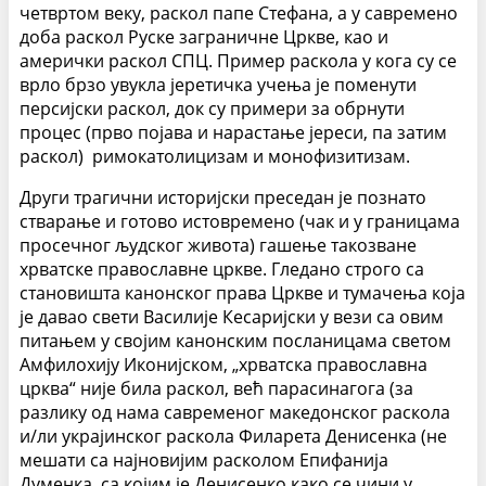
четвртом веку, раскол папе Стефана, а у савремено
доба раскол Руске заграничне Цркве, као и
амерички раскол СПЦ. Пример раскола у кога су се
врло брзо увукла јеретичка учења је поменути
персијски раскол, док су примери за обрнути
процес (прво појава и нарастање јереси, па затим
раскол) римокатолицизам и монофизитизам.
Други трагични историјски преседан је познато
стварање и готово истовремено (чак и у границама
просечног људског живота) гашење такозване
хрватске православне цркве. Гледано строго са
становишта канонског права Цркве и тумачења која
је давао свети Василије Кесаријски у вези са овим
питањем у својим канонским посланицама светом
Амфилохију Иконијском, „хрватска православна
црква“ није била раскол, већ парасинагога (за
разлику од нама савременог македонског раскола
и/ли украјинског раскола Филарета Денисенка (не
мешати са најновијим расколом Епифанија
Думенка, са којим је Денисенко како се чини у