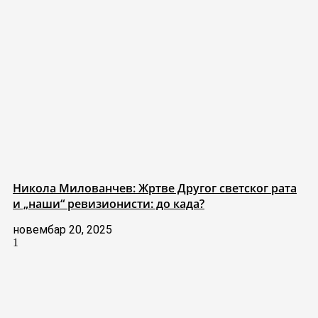
Никола Милованчев: Жртве Другог светског рата
и „наши“ ревизионисти: до када?
новембар 20, 2025