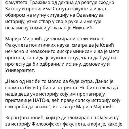
факултета. Тражимо од декана да реагује сходно
Закону и прописима Статута факултета и да, с
обзиром на мутну ситуацију на Одељењу за
историју, узме ствар у своје руке и именује
независну комисију“, казао је Николић.
Марија Мијовић, дипломирани политиколог
Факултета политичких наука, сматра да је Ковић
нечасно и незаконито дискриминисан и да је мета
прогона, као и да је дужност студената да буду на
протесту да би одбранили истину, домовину и
Универзитет.
„Неко од нас би то могао да буде сутра. Данас је
срамота бити Србин и патриота. Не бих волела да
наша деца уче историју коју им пропагирају
присталице НАТО-а, већ праву српску историју коју
сви треба да знамо“, истакла је Марија Мијовић.
Зоран Јовановић, који је дипломирао на Одељењу
за историју Филозофског факултета, а који је, како је