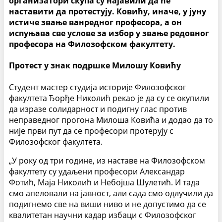
организатори скупа су најавили да ће
наставити да протестују. Ковићу, иначе, у јуну
истиче звање ванредног професора, а он
испуњава све услове за избор у звање редовног
професора на Филозофском факултету.
Протест у знак подршке Милошу Ковићу
Студент мастер студија историје Филозофског
факултета Ђорђе Николић рекао је да су се окупили
да изразе солидарност и подигну глас против
неправедног прогона Милоша Ковића и додао да то
није први пут да се професори протерују с
Филозофског факултета.
„У року од три године, из наставе на Филозофском
факултету су удаљени професори Александар
Фотић, Маја Николић и Небојша Шулетић. И тада
смо апеловали на јавност, али сада смо одлучили да
подигнемо све на виши ниво и не допустимо да се
квалитетан научни кадар избаци с Филозофског