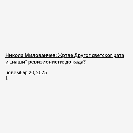
Никола Милованчев: Жртве Другог светског рата
и „наши“ ревизионисти: до када?
новембар 20, 2025