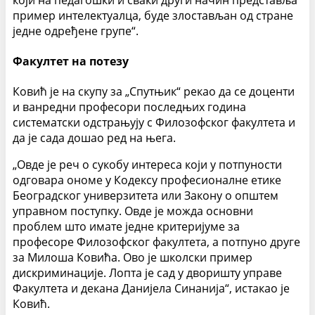
пример интелектуалца, буде злостављан од стране
једне одређене групе“.
Факултет на потезу
Ковић је на скупу за „Спутњик“ рекао да се доценти
и ванредни професори последњих година
систематски одстрањују с Филозофског факултета и
да је сада дошао ред на њега.
„Овде је реч о сукобу интереса који у потпуности
одговара ономе у Кодексу професионалне етике
Београдског универзитета или Закону о општем
управном поступку. Овде је можда основни
проблем што имате једне критеријуме за
професоре Филозофског факултета, а потпуно друге
за Милоша Ковића. Ово је школски пример
дискриминације. Лопта је сад у дворишту управе
Факултета и декана Данијела Синанија“, истакао је
Ковић.