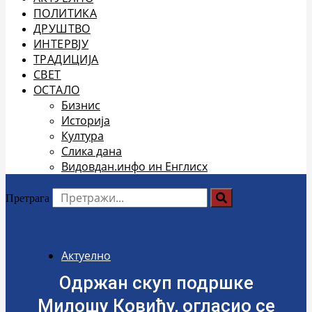
ПОЛИТИКА
ДРУШТВО
ИНТЕРВЈУ
ТРАДИЦИЈА
СВЕТ
ОСТАЛО
Бизнис
Историја
Култура
Слика дана
Видовдан.инфо ин Енглисх
Претрага
Актуелно
Одржан скуп подршке
Милошу Ковићу, огласио се