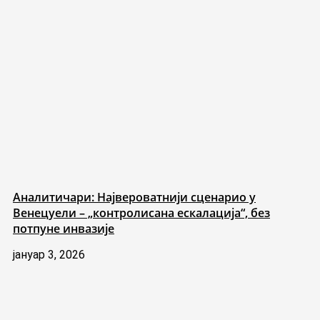
Аналитичари: Највероватнији сценарио у
Венецуели – „контролисана ескалација“, без
потпуне инвазије
јануар 3, 2026