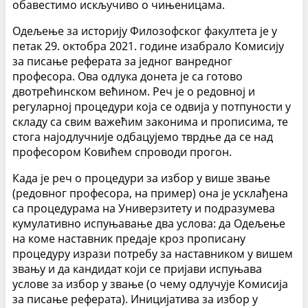
обавестимо искључиво о чињеницама.
Одељење за историју Филозофског факултета је у
петак 29. октобра 2021. године изабрало Комисију
за писање реферата за једног ванредног
професора. Ова одлука донета је са готово
двотрећинском већином. Реч је о редовној и
регуларној процедури која се одвија у потпуности у
складу са свим важећим законима и прописима, те
стога најодлучније одбацујемо тврдње да се над
професором Ковићем спроводи прогон.
Када је реч о процедури за избор у више звање
(редовног професора, на пример) она је усклађена
са процедурама на Универзитету и подразумева
кумулативно испуњавање два услова: да Одељење
на коме наставник предаје кроз прописану
процедуру изрази потребу за наставником у вишем
звању и да кандидат који се пријави испуњава
услове за избор у звање (о чему одлучује Комисија
за писање реферата). Иницијатива за избор у