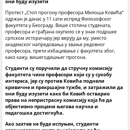
они буду изузети
Протест „Стоп прогону професора Милоша Ковића“
одржан је данас у 11 сати испред Филозофског
факултета у Београду. Више стотина студената,
професора и грађана окупило се у знак подршке
српском историчару јер верују да му, уместо
академског напредовања у звање редовног
професора, прети избацивање с факултета због,
како кажу, вишегодишњег прогона.
Студенти су поручили да стручну комисију
факултета чине професори који су у сукобу
интереса, јер су против Ковића поднели
кривичне и прекршајне тужбе, и затражили да
они буду изузети како би Ковић остварио
права на непристрасну комисију која ће да
објективно процени његова научна и
педагошка достигнућа.
Ако захтев не буде испуњен, студенти