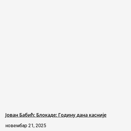
Јован Бабић: Блокаде: Годину дана касније
новембар 21, 2025