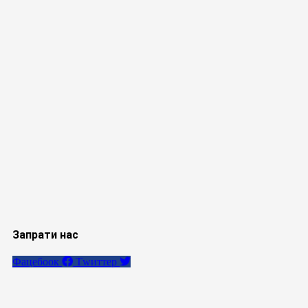
Запрати нас
Фацебоок
Тwиттер