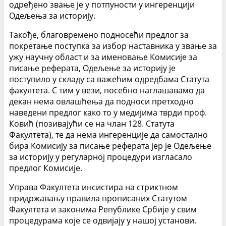
одређено звање је у потпуности у ингеренцији
Одељења за историју.
Такође, благовремено подносећи предлог за
покретање поступка за избор наставника у звање за
ужу научну област и за именовање Комисије за
писање реферата, Одељење за историју је
поступило у складу са важећим одредбама Статута
факултета. С тим у вези, посебно наглашавамо да
декан нема овлашћења да подноси претходно
наведени предлог како то у медијима тврди проф.
Ковић (позивајући се на члан 128. Статута
Факултета), те да нема ингеренције да самостално
бира Комисију за писање реферата јер је Одељење
за историју у регуларној процедури изгласало
предлог Комисије.
Управа Факултета инсистира на стриктном
придржавању правила прописаних Статутом
Факултета и законима Републике Србије у свим
процедурама које се одвијају у нашој установи.