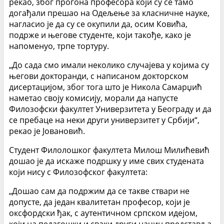
рекао, због прогона професора који су се тамо
догађали прешао на Одељење за класничне науке,
нагласио је да су се окупили да, осим Ковића,
подрже и његове студенте, који такође, како је
напоменуо, трпе тортуру.
„До сада смо имали неколико случајева у којима су
његови докторанди, с написаном докторском
дисертацијом, због тога што је Никола Самарџић
наметао своју комисију, морали да напусте
Филозофски факултет Универзитета у Београду и да
се пребаце на неки други универзитет у Србији“,
рекао је Јовановић.
Студент Филолошког факултета Милош Милићевић
дошао је да искаже подршку у име свих студената
који нису с Филозофског факултета:
„Дошао сам да подржим да се такве ствари не
допусте, да један квалитетан професор, који је
оксфордски ђак, с аутентичном српском идејом,
који на педагошки и сваки други начин представља