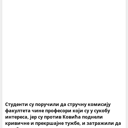
Студенти су поручили да стручну комисију
факултета чине професори који су у сукобу
интереса, јер су против Ковића поднели
кривичне и прекршајне тужбе, и затражили да