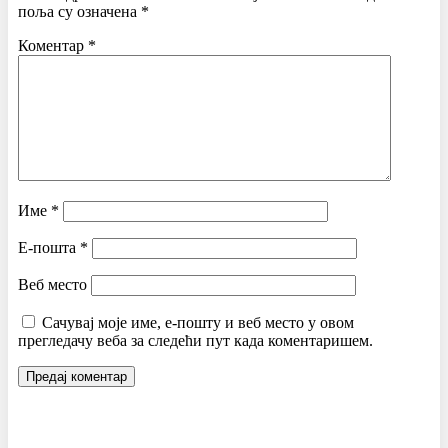
поља су означена
*
Коментар
*
Име
*
Е-пошта
*
Веб место
Сачувај моје име, е-пошту и веб место у овом
прегледачу веба за следећи пут када коментаришем.