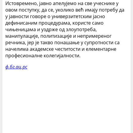
Истовремено, јавно апелујемо на све учеснике у
овом поступку, да се, уколико већ имају потребу да
у јавности говоре о универзитетским јасно
дефинисаним процедурама, користе само
чињеницама и уздрже од злоупотреба,
манипулације, политизације и непримереног
речника, јер је такво понашање у супротности са
начелима академске честитости и елементарне
професионалне колегијалности.
ф.бг.ац.рс