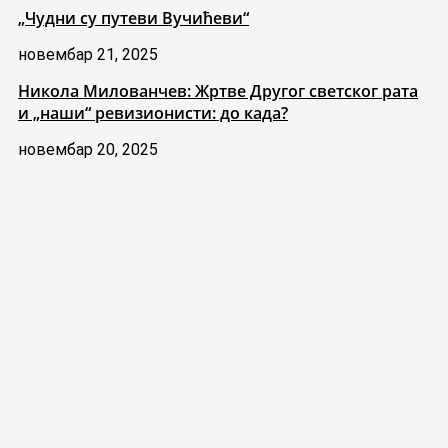
„Чудни су путеви Вучићеви“
новембар 21, 2025
Никола Милованчев: Жртве Другог светског рата
и „наши“ ревизионисти: до када?
новембар 20, 2025