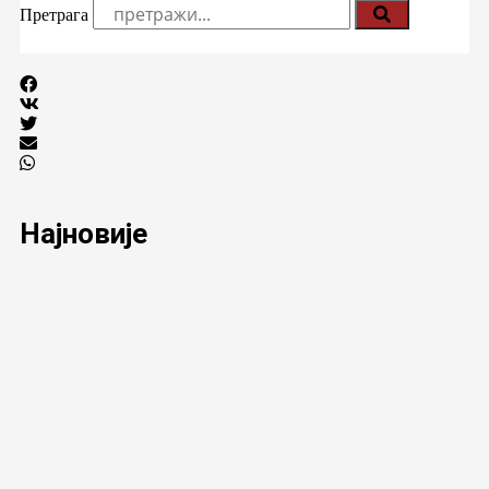
Претрага
Најновије