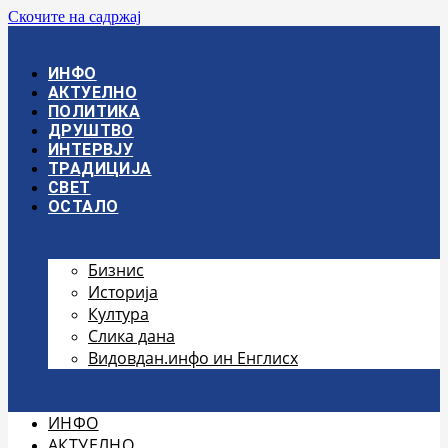
Скочите на садржај
ИНФО
АКТУЕЛНО
ПОЛИТИКА
ДРУШТВО
ИНТЕРВЈУ
ТРАДИЦИЈА
СВЕТ
ОСТАЛО
Бизнис
Историја
Култура
Слика дана
Видовдан.инфо ин Енглисх
ИНФО
АКТУЕЛНО