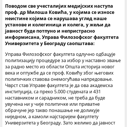
Поводом све учесталијих медијских наступа
проф. др Милоша Ковића, у којима се износе
неистине којима се нарушава углед наше
установе и колегиница и колега, у жељи да
јавност буде потпуно и непристрасно
информисана, Управа Филозофског факултета
Универзитета у Београду саопштава:
Управа Филозофског факултета одлучно одбацује
политизацију процедуре за избор у наставно звање
за радно место из области Општа историја новог
века и оптужбе да се проф. Ковићу због његових
политичких ставова онемогућава напредовање.
Чврст став Управе факултета је да ова академска
институција, са преко 5.000 студената и 431
наставником и сарадником, не треба да буде
увучена ни у чије политичке или приватне
обрачуне јер такво понашање не доликује
ниједном, а камоли најстаријем факултету
Универзитета у Београду. Зато желимо да јавност