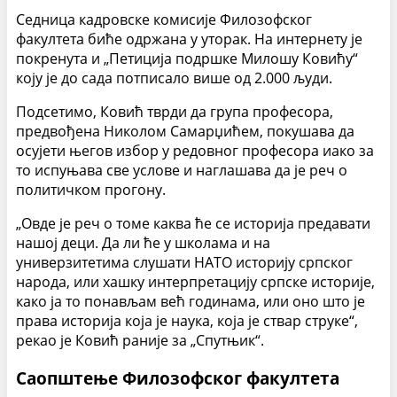
Седница кадровске комисије Филозофског
факултета биће одржана у уторак. На интернету је
покренута и „Петиција подршке Милошу Ковићу“
коју је до сада потписало више од 2.000 људи.
Подсетимо, Ковић тврди да група професора,
предвођена Николом Самарџићем, покушава да
осујети његов избор у редовног професора иако за
то испуњава све услове и наглашава да је реч о
политичком прогону.
„Овде је реч о томе каква ће се историја предавати
нашој деци. Да ли ће у школама и на
универзитетима слушати НАТО историју српског
народа, или хашку интерпретацију српске историје,
како ја то понављам већ годинама, или оно што је
права историја која је наука, која је ствар струке“,
рекао је Ковић раније за „Спутњик“.
Саопштење Филозофског факултета