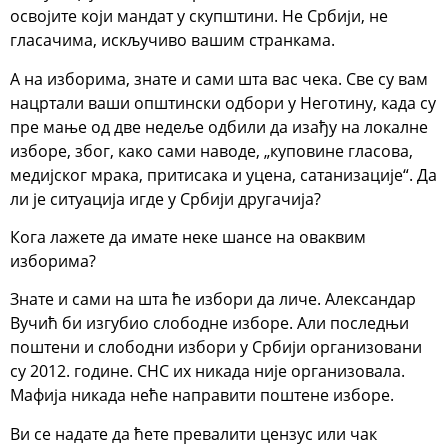
освојите који мандат у скупштини. Не Србији, не
гласачима, искључиво вашим странкама.
А на изборима, знате и сами шта вас чека. Све су вам
нацртали ваши општински одбори у Неготину, када су
пре мање од две недеље одбили да изађу на локалне
изборе, због, како сами наводе, „куповине гласова,
медијског мрака, притисака и уцена, сатанизације“. Да
ли је ситуација игде у Србији другачија?
Кога лажете да имате неке шансе на оваквим
изборима?
Знате и сами на шта ће избори да личе. Александар
Вучић би изгубио слободне изборе. Али последњи
поштени и слободни избори у Србији организовани
су 2012. године. СНС их никада није организовала.
Мафија никада неће направити поштене изборе.
Ви се надате да ћете превалити цензус или чак