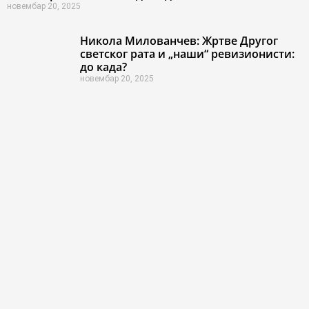
новембар 20, 2025
Никола Милованчев: Жртве Другог
светског рата и „наши“ ревизионисти:
до када?
новембар 20, 2025