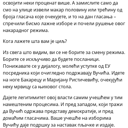
освојити неки проценат више. А замислите само да
смо на улице извели макар половину или трећину од
броја гласача које очекујете, и то на дан гласања –
спречили бисмо лажне изборе и почели рушење овог
накарадног режима.
Кога лажете шта вам је циљ?
Из свега што видим, ви се не борите за смену режима.
Борите се искључиво да будете посланици.
Понижавате се у дијалогу, молећи уступке од ЕУ
посредника који очигледно подржавају Вучића. Идете
на ноге Бакарецу и Маријану Ристичевићу, очекујући
неку мрвицу са њиховог стола.
Дајете легитимитет овој власти самим учешћем у тим
намештеним процесима. И пред западом, који тражи
да Вучић одржава представу демократије, и пред
домаћим гласачима. Ваше учешће на изборима
Вучићу даје подршку за наставак пљачке и издаје.