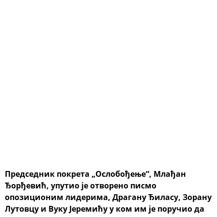
Председник покрета „Ослобођење“, Млађан
Ђорђевић, упутио је отворено писмо
опозиционим лидерима, Драгану Ђиласу, Зорану
Лутовцу и Вуку Јеремићу у ком им је поручио да