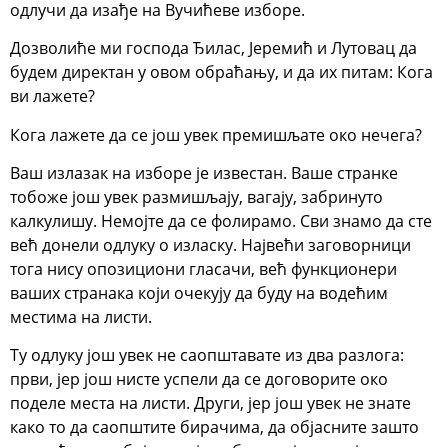
одлучи да изађе на Вучићеве изборе.
Дозволиће ми господа Ђилас, Јеремић и Лутовац да
будем директан у овом обраћању, и да их питам: Кога
ви лажете?
Кога лажете да се још увек премишљате око нечега?
Ваш излазак на изборе је известан. Ваше странке
тобоже још увек размишљају, вагају, забринуто
калкулишу. Немојте да се фолирамо. Сви знамо да сте
већ донели одлуку о изласку. Највећи заговорници
тога нису опозициони гласачи, већ функционери
ваших странака који очекују да буду на водећим
местима на листи.
Ту одлуку још увек не саопштавате из два разлога:
први, јер још нисте успели да се договорите око
поделе места на листи. Други, јер још увек не знате
како то да саопштите бирачима, да објасните зашто