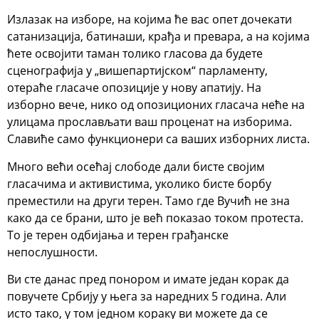
Излазак на изборе, на којима ће вас опет дочекати
сатанизација, батинаши, крађа и превара, а на којима
ћете освојити таман толико гласова да будете
сценографија у „вишепартијском“ парламенту,
отераће гласаче опозиције у нову апатију. На
изборно вече, нико од опозиционих гласача неће на
улицама прослављати ваш проценат на изборима.
Славиће само функционери са ваших изборних листа.
Много већи осећај слободе дали бисте својим
гласачима и активистима, уколико бисте борбу
преместили на други терен. Тамо где Вучић не зна
како да се брани, што је већ показао током протеста.
То је терен одбијања и терен грађанске
непослушности.
Ви сте данас пред понором и имате један корак да
повучете Србију у њега за наредних 5 година. Али
исто тако, у том једном кораку ви можете да се