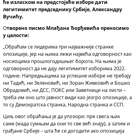
ће изласком на предстојеће изборе дати
легитимитет председнику Србије, Александру
Вучићу.
О
творено писмо Млађана Ђорђевића преносимо
у целости:
„Обраћам се лидерима три најважније странке
опозиције, јер на њима лежи највећа одговорност као
носиоцима прошлогодишњег бојкота. На њима је
одговорност да не дају легитимитет изборима 2022.
године. Напредњацима за успешне изборе не требају
ни Тадић, ни Зеленовић, ни Зоран Живковић и Бошко
Обрадовић, ни ДСС, ПОКС или Заветници на листи –
треба им оно што јавност види као језгро опозиције, а
то су Демократска странка, Народна странка и ССП.
Циљ овог обраћања је да упозори: пре свега њих
саме (мада сумњам да они то све већ знају), а затим и
грађане Србије – шта ће се догодити ако опозиција