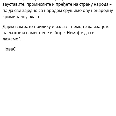
зауставите, промислите и пређете на страну народа –
па да сви заједно са народом срушимо ову ненародну
криминалну власт.
Дајем вам зато прилику и излаз – немојте да изађете
на лажне и намештене изборе. Немојте да се
лажемо“.
НоваС