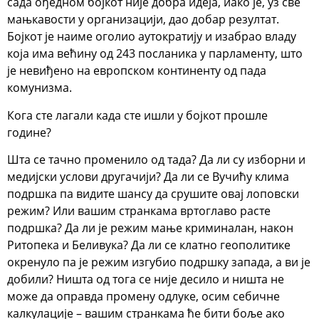
сада ођедном бојкот није добра идеја, иако је, уз све
мањкавости у организацији, дао добар резултат.
Бојкот је наиме оголио аутократију и изабрао владу
која има већину од 243 посланика у парламенту, што
је невиђено на европском континенту од пада
комунизма.
Кога сте лагали када сте ишли у бојкот прошле
године?
Шта се тачно променило од тада? Да ли су изборни и
медијски услови другачији? Да ли се Вучићу клима
подршка па видите шансу да срушите овај лоповски
режим? Или вашим странкама вртоглаво расте
подршка? Да ли је режим мање криминалан, након
Ритопека и Беливука? Да ли се клатно геополитике
окренуло па је режим изгубио подршку запада, а ви је
добили? Ништа од тога се није десило и ништа не
може да оправда промену одлуке, осим себичне
калкулације – вашим странкама ће бити боље ако