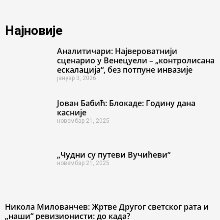
Најновије
Аналитичари: Највероватнији
сценарио у Венецуели – „контролисана
ескалација“, без потпуне инвазије
јануар 3, 2026
Јован Бабић: Блокаде: Годину дана
касније
новембар 21, 2025
„Чудни су путеви Вучићеви“
новембар 21, 2025
Никола Милованчев: Жртве Другог светског рата и
„наши“ ревизионисти: до када?