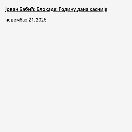
Јован Бабић: Блокаде: Годину дана касније
новембар 21, 2025