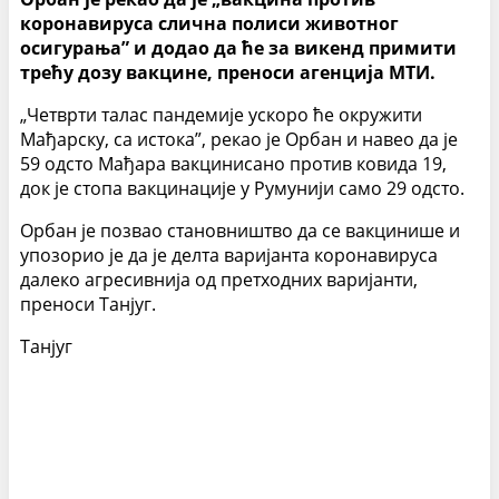
коронавируса слична полиси животног
осигурања” и додао да ће за викенд примити
трећу дозу вакцине, преноси агенција МТИ.
„Четврти талас пандемије ускоро ће окружити
Мађарску, са истока”, рекао је Орбан и навео да је
59 одсто Мађара вакцинисано против ковида 19,
док је стопа вакцинације у Румунији само 29 одсто.
Орбан је позвао становништво да се вакцинише и
упозорио је да је делта варијанта коронавируса
далеко агресивнија од претходних варијанти,
преноси Танјуг.
Танјуг