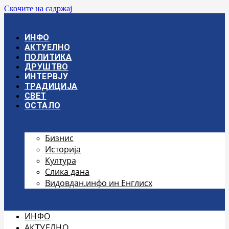
Скочите на садржај
ИНФО
АКТУЕЛНО
ПОЛИТИКА
ДРУШТВО
ИНТЕРВЈУ
ТРАДИЦИЈА
СВЕТ
ОСТАЛО
Бизнис
Историја
Култура
Слика дана
Видовдан.инфо ин Енглисх
ИНФО
АКТУЕЛНО