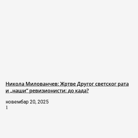
Никола Милованчев: Жртве Другог светског рата
и „наши“ ревизионисти: до када?
новембар 20, 2025