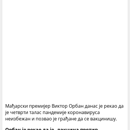
Мађарски премијер Виктор Орбан данас је рекао да
је четврти талас пандемије коронавируса
неизбежан и позвао је грађане да се вакцинишу.
Орбан је рекао да је „вакцина против