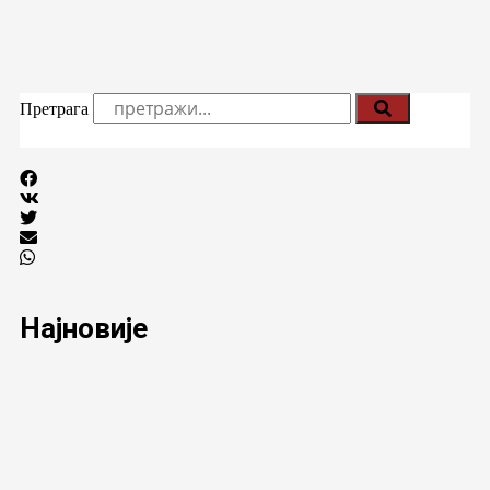
Претрага
Најновије