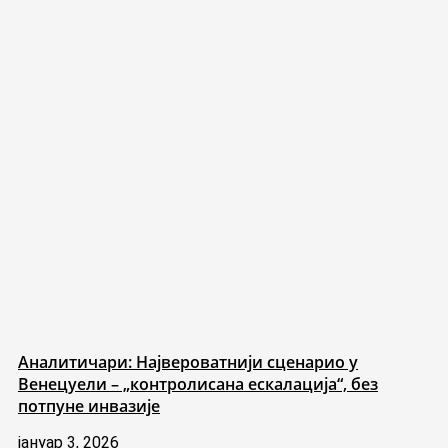
Аналитичари: Највероватнији сценарио у
Венецуели – „контролисана ескалација“, без
потпуне инвазије
јануар 3, 2026