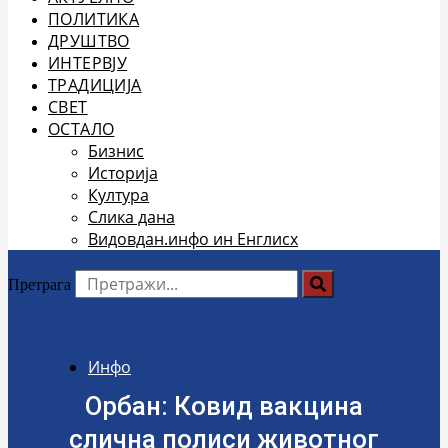
ПОЛИТИКА
ДРУШТВО
ИНТЕРВЈУ
ТРАДИЦИЈА
СВЕТ
ОСТАЛО
Бизнис
Историја
Култура
Слика дана
Видовдан.инфо ин Енглисх
Претрага
Инфо
Орбан: Ковид вакцина
слична полиси животног