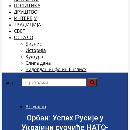
ПОЛИТИКА
ДРУШТВО
ИНТЕРВЈУ
ТРАДИЦИЈА
СВЕТ
ОСТАЛО
Бизнис
Историја
Култура
Слика дана
Видовдан.инфо ин Енглисх
Претрага
Актуелно
Орбан: Успех Русије у
Украјини суочиће НАТО-