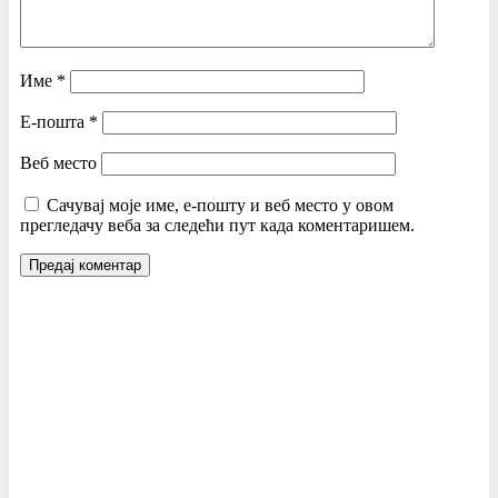
Име
*
Е-пошта
*
Веб место
Сачувај моје име, е-пошту и веб место у овом
прегледачу веба за следећи пут када коментаришем.