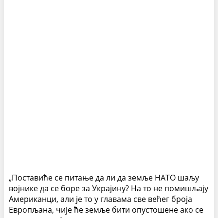
„Поставиће се питање да ли да земље НАТО шаљу
војнике да се боре за Украјину? На то не помишљају
Американци, али је то у главама све већег броја
Европљана, чије ће земље бити опустошене ако се