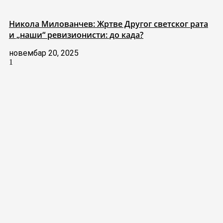
Никола Милованчев: Жртве Другог светског рата
и „наши“ ревизионисти: до када?
новембар 20, 2025