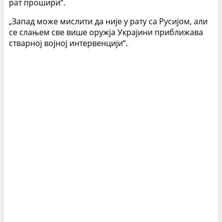
рат прошири“.
„Запад може мислити да није у рату са Русијом, али
се слањем све више оружја Украјини приближава
стварној војној интервенцији“.