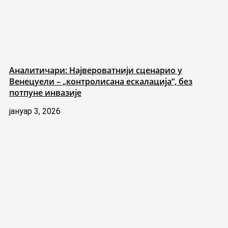
Аналитичари: Највероватнији сценарио у
Венецуели – „контролисана ескалација“, без
потпуне инвазије
јануар 3, 2026