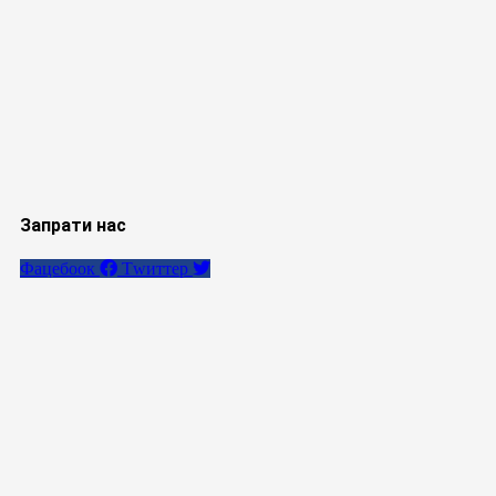
Запрати нас
Фацебоок
Тwиттер