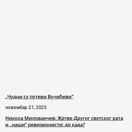
„Чудни су путеви Вучићеви“
новембар 21, 2025
Никола Милованчев: Жртве Другог светског рата
и „наши“ ревизионисти: до када?