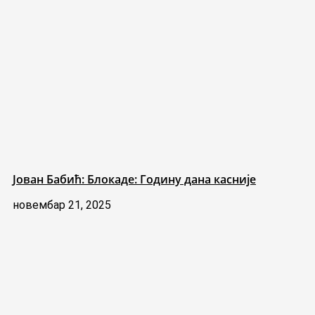
Јован Бабић: Блокаде: Годину дана касније
новембар 21, 2025