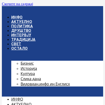
Скочите на садржај
ИНФО
АКТУЕЛНО
ПОЛИТИКА
ДРУШТВО
ИНТЕРВЈУ
ТРАДИЦИЈА
СВЕТ
ОСТАЛО
Бизнис
Историја
Култура
Слика дана
Видовдан.инфо ин Енглисх
ИНФО
АКТУЕЛНО