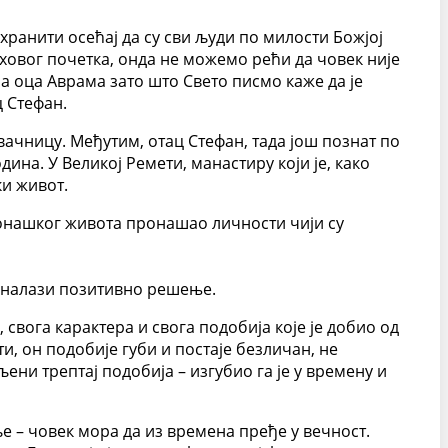
хранити осећај да су сви људи по милости Божјој
ховог почетка, онда не можемо рећи да човек није
за оца Аврама зато што Свето писмо каже да је
ц Стефан.
твачницу. Међутим, отац Стефан, тада још познат по
дина. У Великој Ремети, манастиру који је, како
ки живот.
 монашког живота пронашао личности чији су
а налази позитивно решење.
 свога карактера и свога подобија које је добио од
ти, он подобије губи и постаје безличан, не
љени трептај подобија – изгубио га је у времену и
ље – човек мора да из времена пређе у вечност.