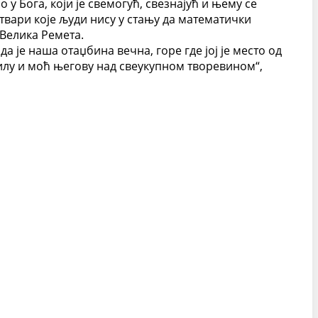
 у Бога, који је свемогућ, свезнајућ и њему се
твари које људи нису у стању да математички
 Велика Ремета.
 је наша отаџбина вечна, горе где јој је место од
силу и моћ његову над свеукупном творевином“,