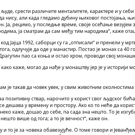
уде, срести различите менталитете, карактере и у себи 
да нису, али када гледамо дубину њиховог постојања, њи
ен. Ја, рецимо, у последње време, своје осећање везујем 
одима, ја сматрам да сам међу тим народима“, каже ота
 код Јајца 1992, саборци су га „отписали“ и пренели у мр
га, одлучује да оде у манастир. Постао је монах са 40 го
Драгутин пао са коња и остао хром, проводи свој монаш
, како каже, могао да нађе у монаштву јер је у историји
м је такав да човек увек, у свим животним околностим
а позитивну ствар, нарочито у корист свог људског бића,
 се дешава у времену и простору. Ако ко то неће да корис
 неко каже, дошао до себе, па сада зна нешто. То је изгуб
нешто више од тога; а то је вечност“, каже он.
 и то је за човека обавезујуће. О томе говори и Јеванђе