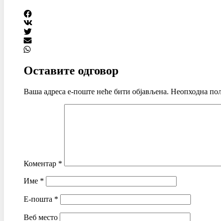
Оставите одговор
Ваша адреса е-поште неће бити објављена.
Неопходна пољ
Коментар
*
Име
*
Е-пошта
*
Веб место