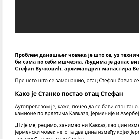
Проблем данашњег човека је што се, уз технич
би сама по себи ишчезла. Људима је данас виш
Стефан Вучковић, архимандрит манастира Ве
Пре него што се замонашио, отац Стефан бавио с
Како је Станко постао отац Стефан
Аутопревозом је, каже, почео да се бави спонтано
камионе по врлетима Кавказа, Јерменије и Азербеј
„Није ме, рецимо, занимао ни Кавказ, као џин изм
јерменски човек него та два џина између којих Јер
досадно“, прича отац Стефан.