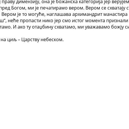
 праву димензију, она је божанска категорија јер верујемо
ред Богом, ми је печатирамо вером. Вером се схватају с
. Вером је то могуће, наглашава архимандрит манастира
“, неће пропасти нико јер смо истог момента признали да
тамо. И ако ту отаџбину схватамо, ми уважавамо божју 
и на циљ – Царству небеском.