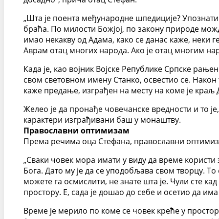
„Шта је поента међународне шпедиције? Упознати љ
браћа. По милости Божјој, по закону природе мож
имао некакву од Адама, како се данас каже, неки г
Аврам отац многих народа. Ако је отац многим нар
Када је, као војник Војске Републике Српске рањен
свом световном имену Станко, освестио се. Након то
каже предање, изграђен на месту на коме је краљ 
Желео је да пронађе човечанске вредности и то је
карактери изграђивани баш у монаштву.
Православни оптимизам
Према речима оца Стефана, православни оптимиза
„Сваки човек мора имати у виду да време користи з
Бога. Дато му је да се уподобљава свом творцу. То
можете га осмислити, не знате шта је. Чули сте кад
простору. Е, сада је дошао до себе и осетио да има 
Време је мерило по коме се човек креће у простору