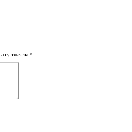
а су означена
*