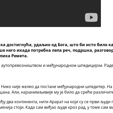
ка достигнућа, удаљио од Бога, што би исто било ка
е него икада потребна лепа реч, подршка, разговор,
лика Ремета.
е аутопревозништвом и међународном шпедицијом. Радећ
. Нико није желео да постане међународни шпедитер. На
џана. Али, најзанимљивије му је било да среће различит
еђу два континента, нити Арарат на који су се први људ
менија стоји. Када сам виђао људе кроз рад, у томе сам 