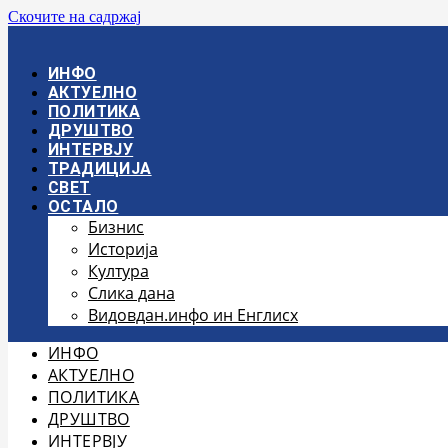
Скочите на садржај
ИНФО
АКТУЕЛНО
ПОЛИТИКА
ДРУШТВО
ИНТЕРВЈУ
ТРАДИЦИЈА
СВЕТ
ОСТАЛО
Бизнис
Историја
Култура
Слика дана
Видовдан.инфо ин Енглисх
ИНФО
АКТУЕЛНО
ПОЛИТИКА
ДРУШТВО
ИНТЕРВЈУ