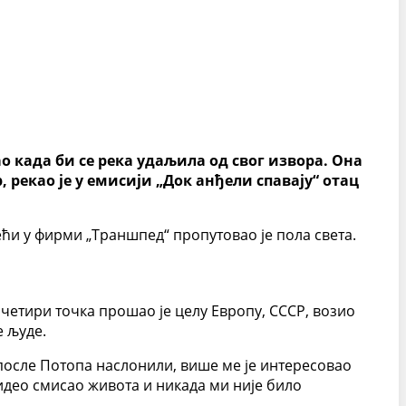
о када би се река удаљила од свог извора. Она
 рекао је у емисији „Док анђели спавају“ отац
и у фирми „Траншпед“ пропутовао је пола света.
 четири точка прошао је целу Европу, СССР, возио
е људе.
и после Потопа наслонили, више ме је интересовао
видео смисао живота и никада ми није било