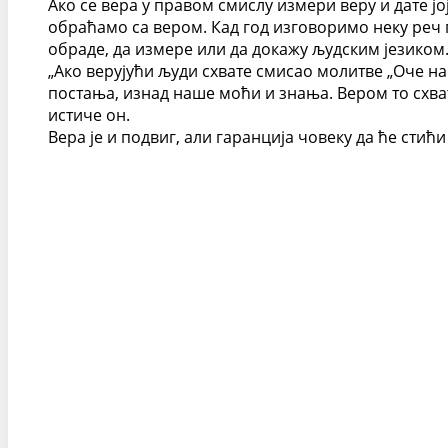
Ако се вера у правом смислу измери веру и дате јој
обраћамо са вером. Кад год изговоримо неку реч п
обраде, да измере или да докажу људским језиком
„Ако верујући људи схвате смисао молитве „Оче наш
постања, изнад наше моћи и знања. Вером то схва
истиче он.
Вера је и подвиг, али гаранција човеку да ће стић