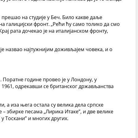
 прешао на студије у Беч. Било какве даље
 на галицијски фронт. „Рећи ћу само толико да смо
Крај рата дочекао је на италијанском фронту,
је назвао најтужнијим доживљајем човека, и о
а. Поратне године провео је у Лондону, у
ао 1961, одрекавши се британског држављанства
, а иза њега остала су велика дела српске
 – збирке песама „Лирика Итаке”, и две велике
у Тоскани” и многих других.