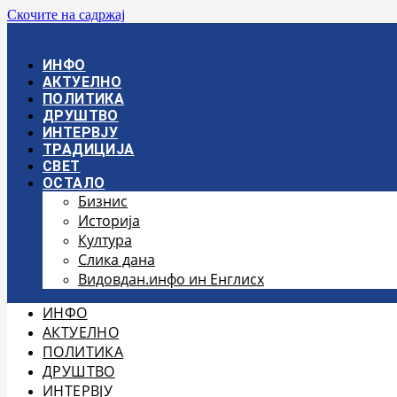
Скочите на садржај
ИНФО
АКТУЕЛНО
ПОЛИТИКА
ДРУШТВО
ИНТЕРВЈУ
ТРАДИЦИЈА
СВЕТ
ОСТАЛО
Бизнис
Историја
Култура
Слика дана
Видовдан.инфо ин Енглисх
ИНФО
АКТУЕЛНО
ПОЛИТИКА
ДРУШТВО
ИНТЕРВЈУ