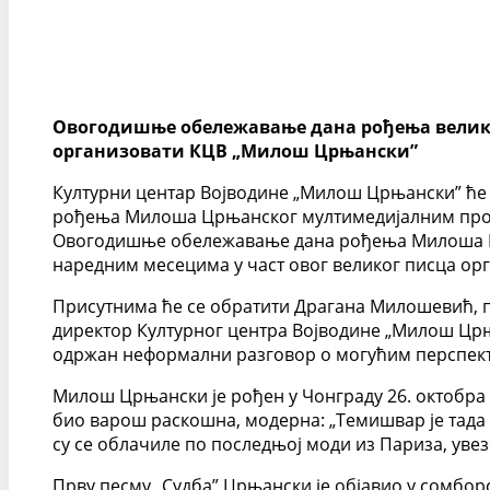
Овогодишње обележавање дана рођења великог
организовати КЦВ „Милош Црњански”
Културни центар Војводине „Милош Црњански” ће 
рођења Милоша Црњанског мултимедијалним програ
Овогодишње обележавање дана рођења Милоша Црња
наредним месецима у част овог великог писца о
Присутнима ће се обратити Драгана Милошевић, п
директор Културног центра Војводине „Милош Црња
одржан неформални разговор о могућим перспект
Милош Црњански је рођен у Чонграду 26. октобра 1
био варош раскошна, модерна: „Темишвар је тада н
су се облачиле по последњој моди из Париза, уве
Прву песму „Судба” Црњански је објавио у сомборск