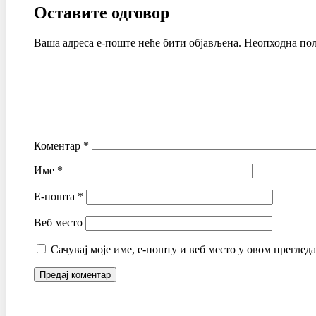
Оставите одговор
Ваша адреса е-поште неће бити објављена.
Неопходна пољ
Коментар
*
Име
*
Е-пошта
*
Веб место
Сачувај моје име, е-пошту и веб место у овом преглед