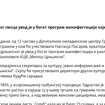
 писца увод је у богат програм манифестација које
данас од 12 часова у Дигиталном омладинском центру Г
мом у ком ће учествовати Настасја Писарев, креаторка
нског је увод у богат програм манифестација и разли
рганизовати КЦВ „Милош Црњански”.
окрајинска секретарка за културу, јавно информисање и
нски”. Скупу ће присуствовати директори других култур
ивама будуће сарадње.
893, у осиромашеној грађанској породици. Одрастао је у
агло растао и каруце су у њему трчале на гуменим точк
зеној преко Беча, а над великим женским шеширима, им
ом дечјем листу „Голуб” када му је било 15 година, а за 