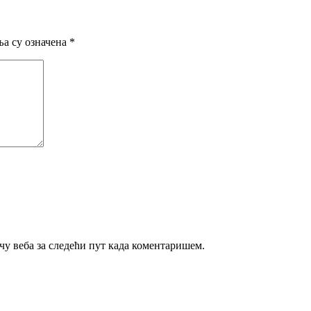
а су означена
*
ачу веба за следећи пут када коментаришем.