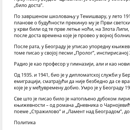
„било доста”.
По завршеном школовању у Темишвару, у лето 1912, 
планове о будућности прекинуо му је Први светски 
у крви били од те прве летње ноћи, на Злота Липи, 
после доста времена које је провео у војној болниц
После рата, у Београду је уписао упоредну књиже
томе писао у својој песми „Пролог”, инспирисаној
Радио је као професор у гимназији, али и као нови
Од 1935. и 1941, био је у дипломатској служби у Бе
емиграцији, сматрајући да није безбедно да се вр
које је у међувремену добио. Умро је у Београду 19
Све што је писао било је натопљено дубоком лирик
књижевности – од романа „Дневника о Чарнојевићу”
поеме „Стражилово” и „Ламент над Београдом”, до 
Политика