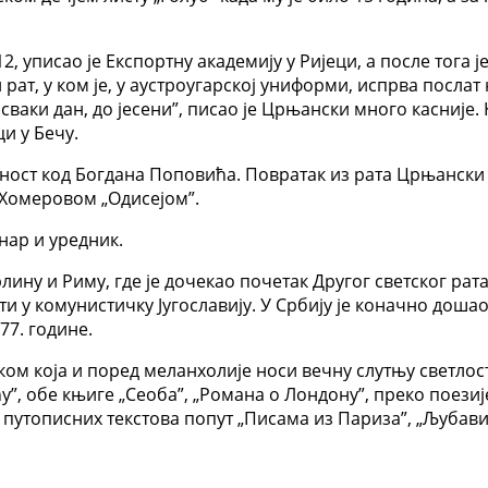
уписао је Експортну академију у Ријеци, а после тога је
рат, у ком је, у аустроугарској униформи, испрва послат
сваки дан, до јесени”, писао је Црњански много касније. 
и у Бечу.
вност код Богдана Поповића. Повратак из рата Црњански 
 Хомеровом „Одисејом”.
нар и уредник.
рлину и Риму, где је дочекао почетак Другог светског рат
ати у комунистичку Југославију. У Србију је коначно дош
77. године.
ом која и поред меланхолије носи вечну слутњу светлости
, обе књиге „Сеоба”, „Романа о Лондону”, преко поезије
путописних текстова попут „Писама из Париза”, „Љубави 