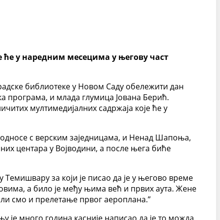
 ће у наредним месецима у његову част
радске библиотеке у Новом Саду обележити дан
 програма, и млада глумица Јована Берић.
читих мултимедијалних садржаја које ће у
 односе с верским заједницама, и Ненад Шапоња,
них центара у Војводини, а после њега биће
 Темишвару за који је писао да је у његово време
овима, а било је међу њима већ и првих аута. Жене
али смо и прелетање првог аероплана.”
њу је много година касније написао да је то можда