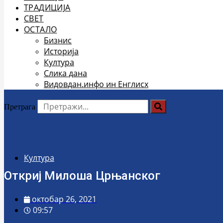
ТРАДИЦИЈА
СВЕТ
ОСТАЛО
Бизнис
Историја
Култура
Слика дана
Видовдан.инфо ин Енглисх
Претрага
Култура
Откриј Милоша Црњанског
октобар 26, 2021
09:57