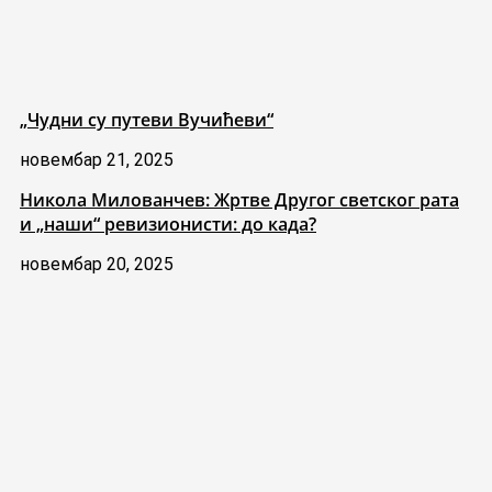
„Чудни су путеви Вучићеви“
новембар 21, 2025
Никола Милованчев: Жртве Другог светског рата
и „наши“ ревизионисти: до када?
новембар 20, 2025