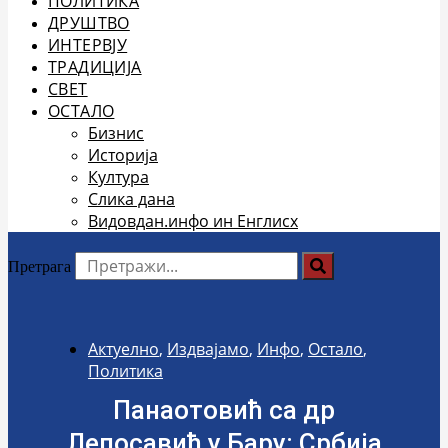
ПОЛИТИКА
ДРУШТВО
ИНТЕРВЈУ
ТРАДИЦИЈА
СВЕТ
ОСТАЛО
Бизнис
Историја
Култура
Слика дана
Видовдан.инфо ин Енглисх
Претрага
Актуелно
,
Издвајамо
,
Инфо
,
Остало
,
Политика
Панаотовић са др
Лепосавић у Бару: Србија