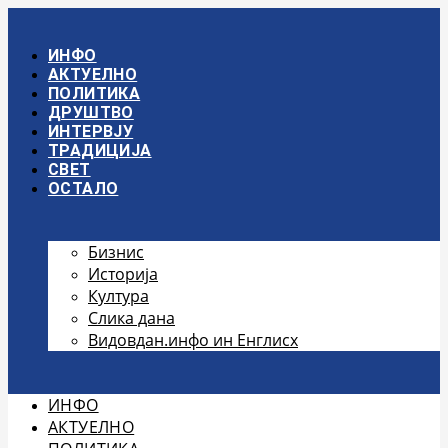
Скочите
на
садржај
ИНФО
АКТУЕЛНО
ПОЛИТИКА
ДРУШТВО
ИНТЕРВЈУ
ТРАДИЦИЈА
СВЕТ
ОСТАЛО
Бизнис
Историја
Култура
Слика дана
Видовдан.инфо ин Енглисх
ИНФО
АКТУЕЛНО