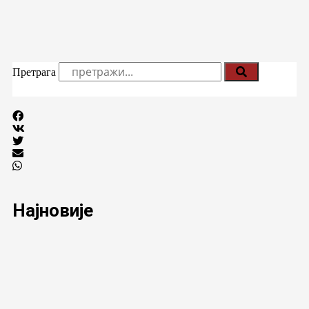
Претрага
Најновије