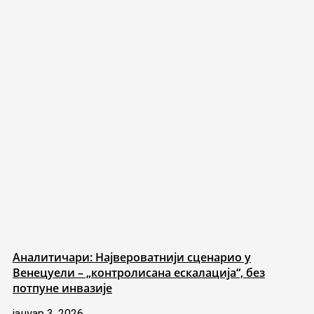
Аналитичари: Највероватнији сценарио у
Венецуели – „контролисана ескалација“, без
потпуне инвазије
јануар 3, 2026