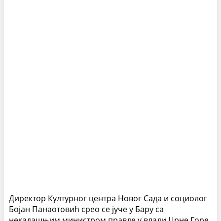
Директор Културног центра Новог Сада и социолог
Бојан Панаотовић срео се јуче у Бару са
некадашњим министром правде у влади Црне Горе