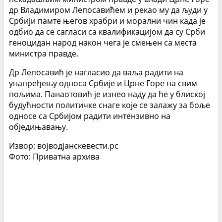
др Владимиром Лепосавићем и рекао му да људи у
Србији памте његов храбри и морални чин када је
одбио да се сагласи са квалификацијом да су Срби
геноцидан народ након чега је смењен са места
министра правде.
Др Лепосавић је нагласио да ваља радити на
унапређењу односа Србије и Црне Горе на свим
пољима. Панаотовић је изнео наду да ће у блиској
будућности политичке снаге које се залажу за боље
односе са Србијом радити интензивно на
обједињавању.
Извор: војводјанскевести.рс
Фото: Приватна архива