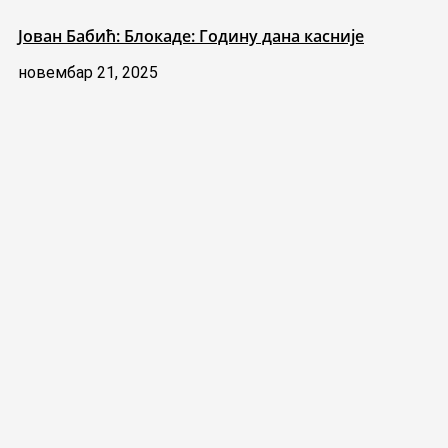
Јован Бабић: Блокаде: Годину дана касније
новембар 21, 2025