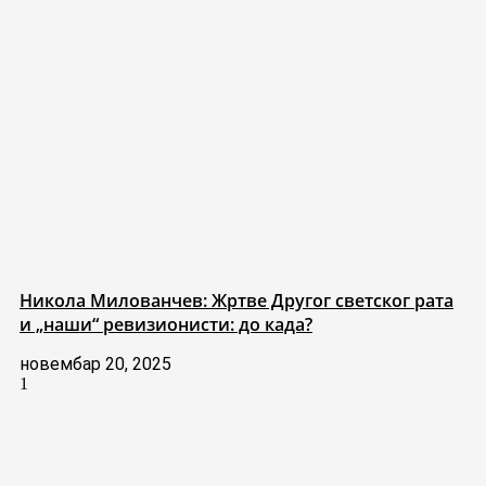
Никола Милованчев: Жртве Другог светског рата
и „наши“ ревизионисти: до када?
новембар 20, 2025