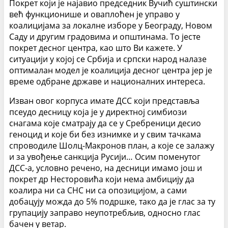
Покрет који је најавио председник Вучић суштински
већ функционише и оваплоћен је управо у
коалицијама за локалне изборе у Београду, Новом
Саду и другим градовима и општинама. То јесте
покрет десног центра, као што Ви кажете. У
ситуацији у којој се Србија и српски народ налазе
оптималан модел је коалиција десног центра јер је
време одбране државе и националних интереса.
Изван овог корпуса имате ДСС који представља
псеудо десницу која је у директној симбиози
снагама које сматрају да се у Сребреници десио
геноцид и које би без изнимке и у свим тачкама
спроводиле Шолц-Макронов план, а које се залажу
и за увођење санкција Русији… Осим поменутог
ДСС-а, условно речено, на десници имамо још и
покрет др Несторовића који нема амбицију да
коалира ни са СНС ни са опозицијом, а сами
добацују можда до 5% подршке, тако да је глас за ту
групацију заправо неупотребљив, односно глас
бачен у ветар.