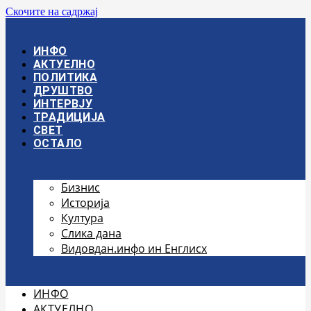
Скочите на садржај
ИНФО
АКТУЕЛНО
ПОЛИТИКА
ДРУШТВО
ИНТЕРВЈУ
ТРАДИЦИЈА
СВЕТ
ОСТАЛО
Бизнис
Историја
Култура
Слика дана
Видовдан.инфо ин Енглисх
ИНФО
АКТУЕЛНО