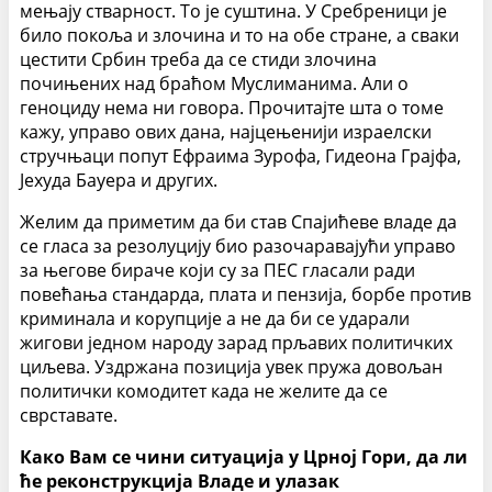
мењају стварност. То је суштина. У Сребреници је
било покоља и злочина и то на обе стране, а сваки
цестити Србин треба да се стиди злочина
почињених над браћом Муслиманима. Али о
геноциду нема ни говора. Прочитајте шта о томе
кажу, управо ових дана, најцењенији израелски
стручњаци попут Ефраима Зурофа, Гидеона Грајфа,
Јехуда Бауера и других.
Желим да приметим да би став Спајићеве владе да
се гласа за резолуцију био разочаравајући управо
за његове бираче који су за ПЕС гласали ради
повећања стандарда, плата и пензија, борбе против
криминала и корупције а не да би се ударали
жигови једном народу зарад прљавих политичких
циљева. Уздржана позиција увек пружа довољан
политички комодитет када не желите да се
сврставате.
Како Вам се чини ситуација у Црној Гори, да ли
ће реконструкција Владе и улазак