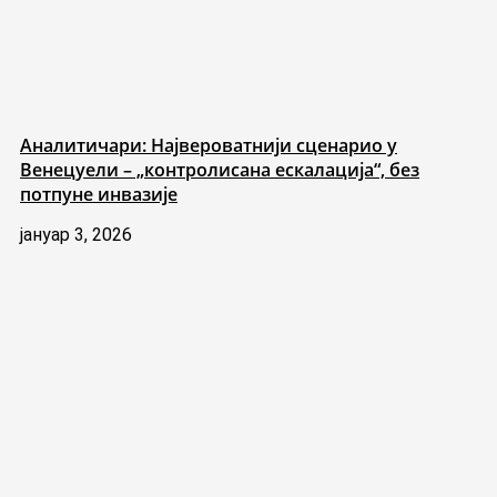
Аналитичари: Највероватнији сценарио у
Венецуели – „контролисана ескалација“, без
потпуне инвазије
јануар 3, 2026