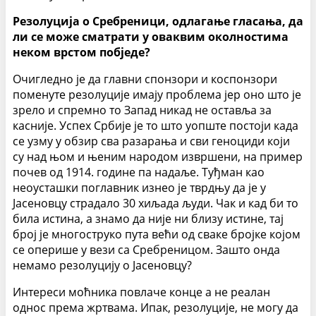
Резолуција о Сребреници, одлагање гласања, да
ли се може сматрати у оваквим околностима
неком врстом побједе?
Очигледно је да главни спонзори и коспонзори
поменуте резолуције имају проблема јер оно што је
зрело и спремно то Запад никад не оставља за
касније. Успех Србије је то што уопште постоји када
се узму у обзир сва разарања и сви геноциди који
су над њом и њеним народом извршени, на пример
почев од 1914. године па надаље. Туђман као
неоусташки поглавник изнео је тврдњу да је у
Јасеновцу страдало 30 хиљада људи. Чак и кад би то
била истина, а знамо да није ни близу истине, тај
број је многоструко пута већи од сваке бројке којом
се оперише у вези са Сребреницом. Зашто онда
немамо резолуцију о Јасеновцу?
Интереси моћника повлаче конце а не реалан
однос према жртвама. Ипак, резолуције, не могу да