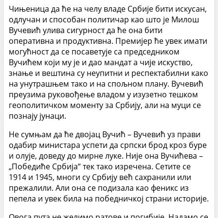
Чињеница да ће на челу владе Србије бити искусан,
одлучан и способан политичар као што је Милош
Вучевић улива сигурност да ће она бити
оперативна и продуктивна. Премијер ће увек имати
могућност да се посаветује са председником
Вучићем који му је и дао мандат а чије искуство,
знање и вештина су неупитни и респектабилни како
на унутрашњем тако и на спољном плану. Вучевић
преузима руковођење владом у изузетно тешком
геополитичком моменту за Србију, али на муци се
познају јунаци.
Не сумњам да ће двојац Вучић – Вучевић уз прави
одабир министара успети да српски брод кроз буре
и олује, доведу до мирне луке. Није она Вучићева –
„Победиће Србија“ тек тако изречена. Сетите се
1914 и 1945, многи су Србију већ сахранили или
прежалили. Али она се подизала као феникс из
пепела и увек била на победничкој страни историје.
Овога пута не желимо ратове и погибије. Надамо се