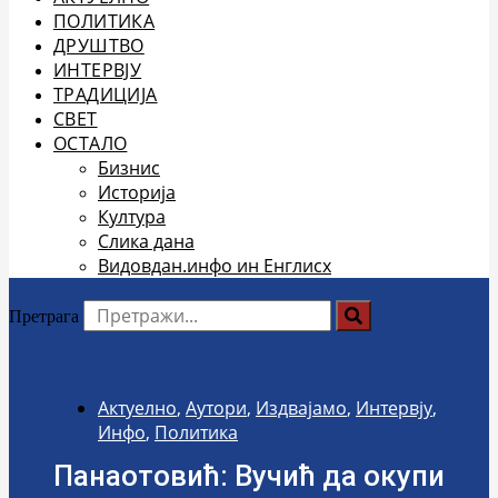
ПОЛИТИКА
ДРУШТВО
ИНТЕРВЈУ
ТРАДИЦИЈА
СВЕТ
ОСТАЛО
Бизнис
Историја
Култура
Слика дана
Видовдан.инфо ин Енглисх
Претрага
Актуелно
,
Аутори
,
Издвајамо
,
Интервју
,
Инфо
,
Политика
Панаотовић: Вучић да окупи