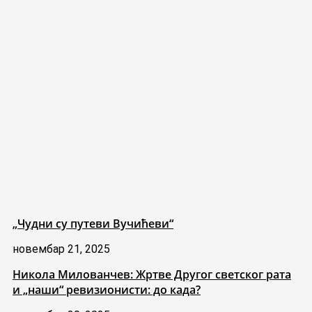
„Чудни су путеви Вучићеви“
новембар 21, 2025
Никола Милованчев: Жртве Другог светског рата
и „наши“ ревизионисти: до када?