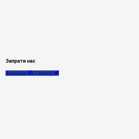
Запрати нас
Фацебоок
Тwиттер