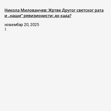
Никола Милованчев: Жртве Другог светског рата
и „наши“ ревизионисти: до када?
новембар 20, 2025