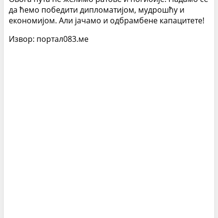
да ћемо победити дипломатијом, мудрошћу и
економијом. Али јачамо и одбрамбене капацитете!
Извор: портал083.ме