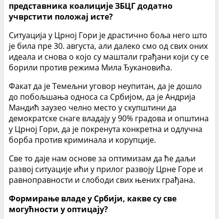
представника коалиције ЗБЦГ додатно
учврстити положај исте?
Ситуација у Црној Гори је драстично боља него што
је била пре 30. августа, али далеко смо од свих оних
идеала и снова о којо су маштали грађани који су се
борили против режима Мила Ђукановића.
Факат да је Темељни уговор неупитан, да је дошло
до побољшања односа са Србијом, да је Андрија
Мандић заузео челно место у скупштини да
демократске снаге владају у 90% градова и општина
у Црној Гори, да је покренута конкретна и одлучна
борба против криминала и корупције.
Све то даје нам основе за оптимизам да ће даљи
развој ситуације ићи у прилог развоју Црне Горе и
равноправности и слободи свих њених грађана.
Формирање владе у Србији, какве су све
могућности у оптицају?