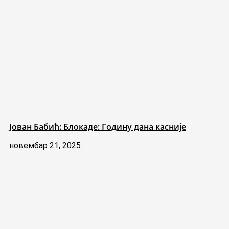
Јован Бабић: Блокаде: Годину дана касније
новембар 21, 2025