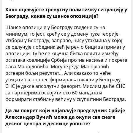
Како оцењујете тренутну политичку ситуацију у
Београду, какве су шансе опозиције?
Шансе опозиције у Београду сведене су на
минимум, то јест, крећу се у домену пуке теорије.
Избори у Београду, заправо, нису утакмица у којој
се одлучује победник већ је реч о бици за примат у
опозицији. Ту ће се кључна битка водити између
остатака коалиције Србија против насиља и покрета
Сава Манојловића. Могуће је да Манојловић
оствари бољи резултат… Али свакако то неће
утицати на процес формирања власти у Београду.
СНС је дакле апсолутни фаворит. Мислим да ће СНС
са партнерима освојити око 60 мандата и
формирати стабилну већину у скупштини Београда.
Да ли покрет који најављује председник Србије
Александар Вучић може да окупи све снаге
десног центра и деснице уопште?