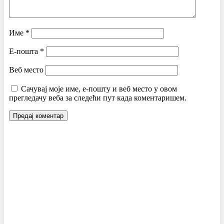
Име
*
Е-пошта
*
Веб место
Сачувај моје име, е-пошту и веб место у овом
прегледачу веба за следећи пут када коментаришем.