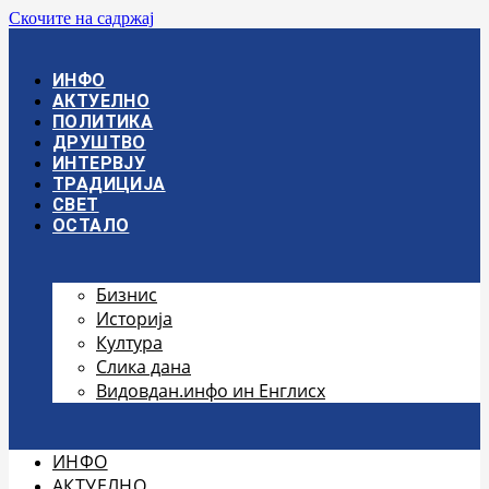
Скочите на садржај
ИНФО
АКТУЕЛНО
ПОЛИТИКА
ДРУШТВО
ИНТЕРВЈУ
ТРАДИЦИЈА
СВЕТ
ОСТАЛО
Бизнис
Историја
Култура
Слика дана
Видовдан.инфо ин Енглисх
ИНФО
АКТУЕЛНО