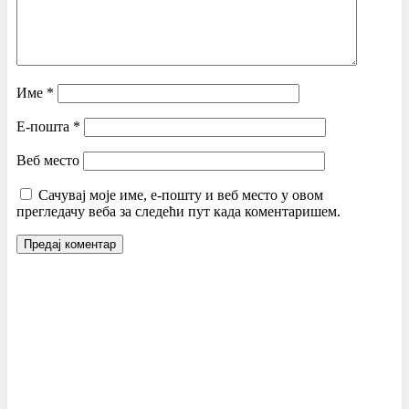
Име
*
Е-пошта
*
Веб место
Сачувај моје име, е-пошту и веб место у овом
прегледачу веба за следећи пут када коментаришем.