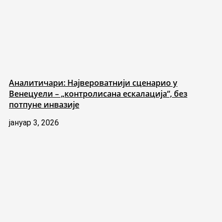
Аналитичари: Највероватнији сценарио у
Венецуели – „контролисана ескалација“, без
потпуне инвазије
јануар 3, 2026