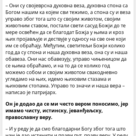
– Они су својеврсна духовна веза, духовна спона са
Богом нашим ка којем сви тежимо, а спона су и веза
управо због тога што су својим животом, својим
животним ставом, постали свети сасуд Божји до те
мере освећен да се благодат Божја у њима и кроз
њих пројављује и дествује у односу на све оне који
им се обраћају. Међутим, светитељи Божји колико
год да су спона и наша духовна веза, она су и наша
обавеза. Они нас обавезују, управо чињеницом да
се њима обраћамо, и на то да се колико год
можемо собом и својим животом свакодневно
угледамо на њих, идемо њиховим стазама и
њиховим стопама. Управо то значи и наша вера –
написао је патријарх.
Он је додао да се ми често вером поносимо, јер
имамо чисту, истинску, јеванђељску,
православну веру.
– И у реду је да смо благодарни Богу због тога што
нам је дао истинити и прави пут, праву веру. У реду