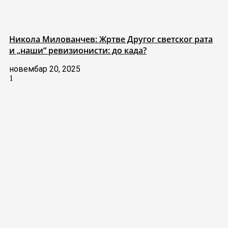
Никола Милованчев: Жртве Другог светског рата
и „наши“ ревизионисти: до када?
новембар 20, 2025