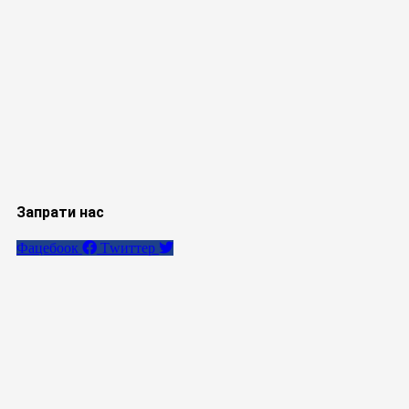
Запрати нас
Фацебоок
Тwиттер