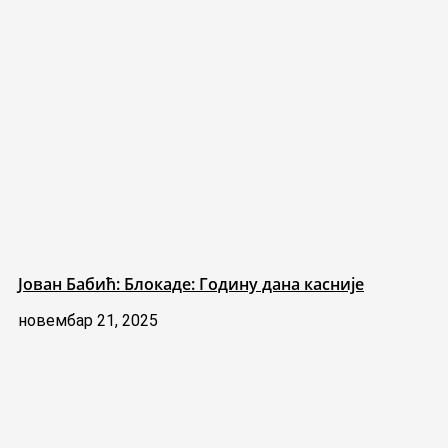
Јован Бабић: Блокаде: Годину дана касније
новембар 21, 2025