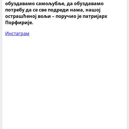
обуздавамо самољубље, да обуздавамо
потребу да се све подреди нама, нашој
острашћеној вољи – поручио је патријарх
Порфирије.
Инстаграм