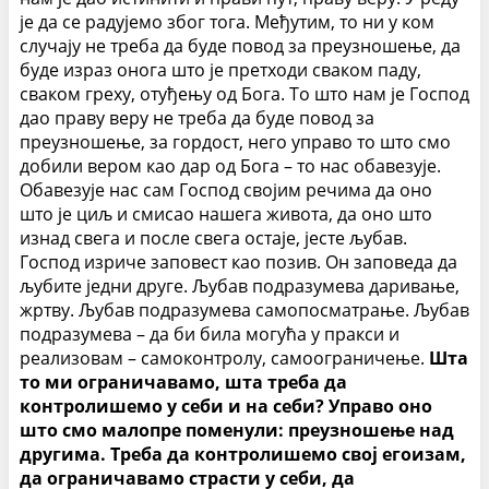
је да се радујемо због тога. Међутим, то ни у ком
случају не треба да буде повод за преузношење, да
буде израз онога што је претходи сваком паду,
сваком греху, отуђењу од Бога. То што нам је Господ
дао праву веру не треба да буде повод за
преузношење, за гордост, него управо то што смо
добили вером као дар од Бога – то нас обавезује.
Обавезује нас сам Господ својим речима да оно
што је циљ и смисао нашега живота, да оно што
изнад свега и после свега остаје, јесте љубав.
Господ изриче заповест као позив. Он заповеда да
љубите једни друге. Љубав подразумева даривање,
жртву. Љубав подразумева самопосматрање. Љубав
подразумева – да би била могућа у пракси и
реализовам – самоконтролу, самоограничење.
Шта
то ми ограничавамо, шта треба да
контролишемо у себи и на себи? Управо оно
што смо малопре поменули: преузношење над
другима. Треба да контролишемо свој егоизам,
да ограничавамо страсти у себи, да