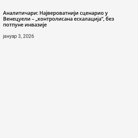
Аналитичари: Највероватнији сценарио у
Венецуели – „контролисана ескалација“, без
потпуне инвазије
јануар 3, 2026