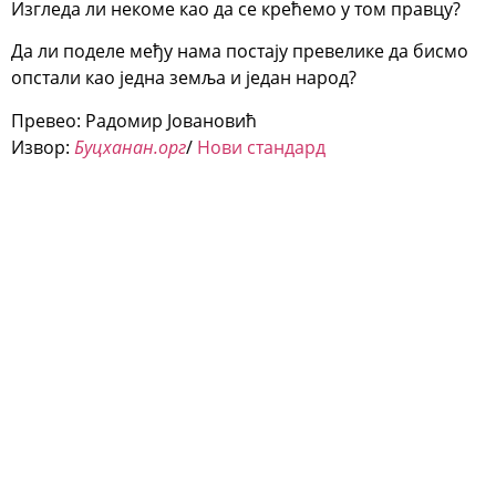
Изгледа ли некоме као да се крећемо у том правцу?
Да ли поделе међу нама постају превелике да бисмо
опстали као једна земља и један народ?
Превео: Радомир Јовановић
Извор:
Буцханан.орг
/
Нови стандард