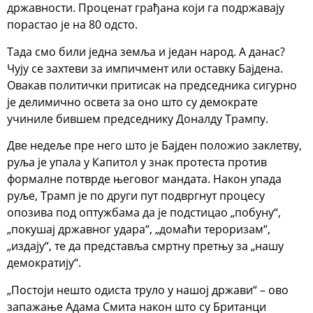
државности. Проценат грађана који га подржавају
порастао је на 80 одсто.
Тада смо били једна земља и један народ. А данас?
Чују се захтеви за импичмент или оставку Бајдена.
Овакав политички притисак на председника сигурно
је делимично освета за оно што су демократе
учиниле бившем председнику Доналду Трампу.
Две недеље пре него што је Бајден положио заклетву,
руља је упала у Капитол у знак протеста против
формалне потврде његовог мандата. Након упада
руље, Трамп је по други пут подвргнут процесу
опозива под оптужбама да је подстицао „побуну“,
„покушај државног удара“, „домаћи тероризам“,
„издају“, те да представља смртну претњу за „нашу
демократију“.
„Постоји нешто одиста труло у нашој држави“ – ово
запажање Адама Смита након што су Британци