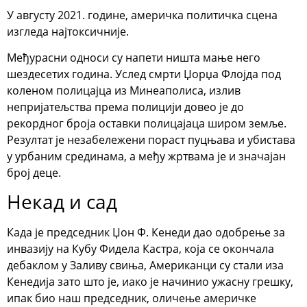
У августу 2021. године, америчка политичка сцена
изгледа најтоксичније.
Међурасни односи су напети ништа мање него
шездесетих година. Услед смрти Џорџа Флојда под
коленом полицајца из Минеаполиса, излив
непријатељства према полицији довео је до
рекордног броја оставки полицајаца широм земље.
Резултат је незабележени пораст пуцњава и убистава
у урбаним срединама, а међу жртвама је и значајан
број деце.
Некад и сад
Када је председник Џон Ф. Кенеди дао одобрење за
инвазију на Кубу Фидела Кастра, која се окончала
дебаклом у Заливу свиња, Американци су стали иза
Кенедија зато што је, иако је начинио ужасну грешку,
ипак био наш председник, оличење америчке