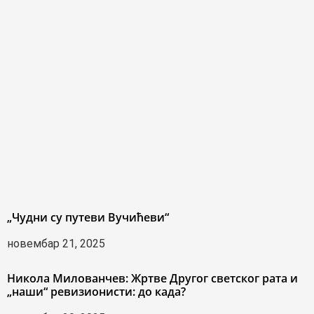
„Чудни су путеви Вучићеви“
новембар 21, 2025
Никола Милованчев: Жртве Другог светског рата и
„наши“ ревизионисти: до када?