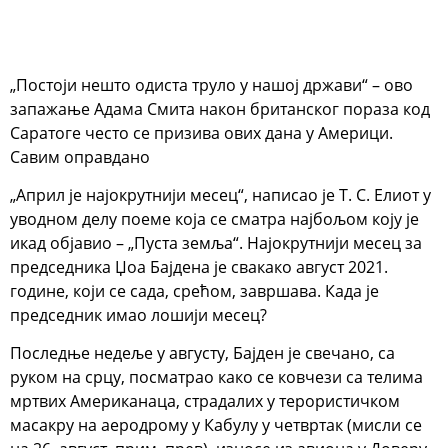
„Постоји нешто одиста труло у нашој држави“ – ово
запажање Адама Смита након британског пораза код
Саратоге често се призива ових дана у Америци.
Савим оправдано
„Април је најокрутнији месец“, написао је Т. С. Елиот у
уводном делу поеме која се сматра најбољом коју је
икад објавио – „Пуста земља“. Најокрутнији месец за
председника Џоа Бајдена је свакако август 2021.
године, који се сада, срећом, завршава. Када је
председник имао лошији месец?
Последње недеље у августу, Бајден је свечано, са
руком на срцу, посматрао како се ковчези са телима
мртвих Американаца, страдалих у терористичком
масакру на аеродрому у Кабулу у четвртак (мисли се