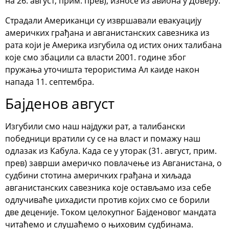
на 26. август, прим. прев), износе из авиона у Доверу.
Страдали Американци су извршавали евакуацију
америчких грађана и авганистанских савезника из
рата који је Америка изгубила од истих оних талибана
које смо збацили са власти 2001. године због
пружања уточишта терористима Ал каиде након
напада 11. септембра.
Бајденов август
Изгубили смо наш најдужи рат, а талибански
победници вратили су се на власт и помажу наш
одлазак из Кабула. Када се у уторак (31. август, прим.
прев) заврши америчко повлачење из Авганистана, о
судбини стотина америчких грађана и хиљада
авганистанских савезника које остављамо иза себе
одлучиваће џихадисти против којих смо се борили
две деценије. Током целокупног Бајденовог мандата
читаћемо и слушаћемо о њиховим судбинама.