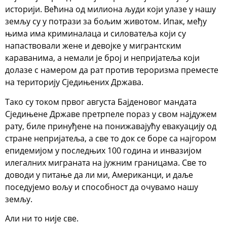
историји. Већина од милиона људи који улазе у нашу
земљу су у потрази за бољим животом. Ипак, међу
њима има криминалаца и силоватеља који су
напаствовали жене и девојке у мигрантским
караванима, а немали је број и непријатеља који
долазе с намером да рат против тероризма преместе
на територију Сједињених Држава.
Тако су током првог августа Бајденовог мандата
Сједињене Државе претрпеле пораз у свом најдужем
рату, биле принуђене на понижавајућу евакуацију од
стране непријатеља, а све то док се боре са најгором
епидемијом у последњих 100 година и инвазијом
илегалних миграната на јужним границама. Све то
доводи у питање да ли ми, Американци, и даље
поседујемо вољу и способност да очувамо нашу
земљу.
Али ни то није све.