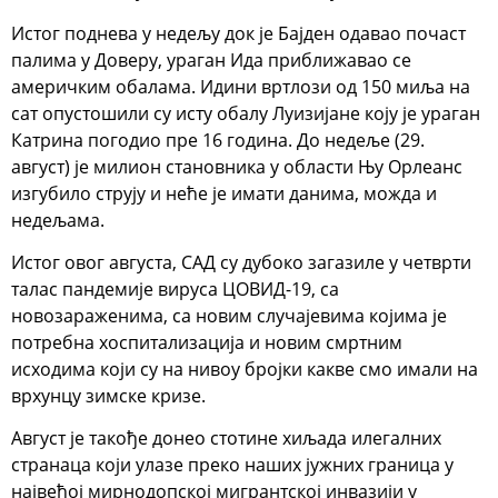
Истог поднева у недељу док је Бајден одавао почаст
палима у Доверу, ураган Ида приближавао се
америчким обалама. Идини вртлози од 150 миља на
сат опустошили су исту обалу Луизијане коју је ураган
Катрина погодио пре 16 година. До недеље (29.
август) је милион становника у области Њу Орлеанс
изгубило струју и неће је имати данима, можда и
недељама.
Истог овог августа, САД су дубоко загазиле у четврти
талас пандемије вируса ЦОВИД-19, са
новозараженима, са новим случајевима којима је
потребна хоспитализација и новим смртним
исходима који су на нивоу бројки какве смо имали на
врхунцу зимске кризе.
Август је такође донео стотине хиљада илегалних
странаца који улазе преко наших јужних граница у
највећој мирнодопској мигрантској инвазији у