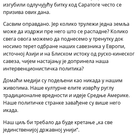
изгубили одлучујућу битку код Саратоге често се
призива ових дана.
Сасвим оправдано. Јер колико трулежи једна земља
може да издржи пре него што се распадне? Колико
свега овога можемо да поднесемо у тренутку док
носимо терет одбране наших савезника у Европи,
источној Азији и на Блиском истоку од руско-кинеског
савеза, чијем настајању је допринела наша
интервенционистичка политика?
Домаћи медији су подељени као никада у нашим
животима. Наше културне елите изврћу руглу
традиционалне вредности и идеје Средње Америке.
Наше политичке странке завађене су више него
икада.
Наш циљ би требало да буде кретање „ка све
јединственијој државној унији“.