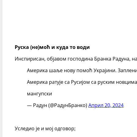
Руска (не)моћ и куда то води
Инспирисан, објавом господина Бранка Радуна, на
Америка шаље нову помоћ Украјини. Заплени
Америка ратује са Русијом са руским новцима
мангупски
— Радун (@РадунБранко)
Април 20, 2024
Уследио је и мој одговор;