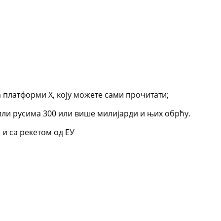
 платформи Х, коју можете сами прочитати;
ли русима 300 или више милијарди и њих обрћу.
 и са рекетом од ЕУ