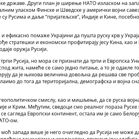
е државе. Други план је ширење НАТО изласком на запад
лним уласком Финске и Шведске у амерички војни савез
су Русима и даље “пријатељске”, Индије и Кине, посебно 
и ефикасно помаже Украјини да пушта руску крв у Украји
кође стратешки и економски профитирају јесу Кина, као и
даје оружја Русији.
трпи Русија, но мора се признати да трпи и Европска Уни
под жита, намеће се само једно питање, а то је одакле 
верују да је њихова величина довољна да решава све про
долаимо до тога да територијална, демографска и војна 
геополитичком смислу, као и мишљење, да се руска вој
сије и Крим. Међутим, сведоци смо реалног пораза Руске 
 се сагледа Европски континент, остала им је само Бело
АТО-ом.
а моћ запада више је него очигледно да Русија не може д