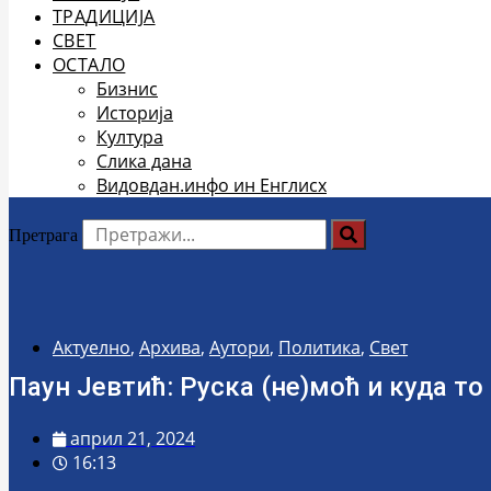
ТРАДИЦИЈА
СВЕТ
ОСТАЛО
Бизнис
Историја
Култура
Слика дана
Видовдан.инфо ин Енглисх
Претрага
Актуелно
,
Архива
,
Аутори
,
Политика
,
Свет
Паун Јевтић: Руска (не)моћ и куда то
април 21, 2024
16:13