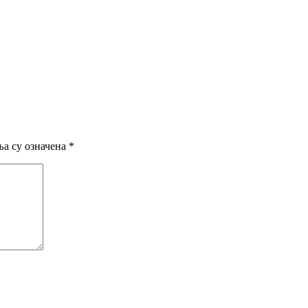
а су означена
*