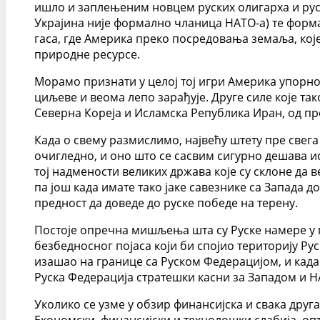
ишло и заплењеним новцем руских олигарха и руск
Украјина није формално чланица НАТО-а) те форма
гаса, где Америка преко посредовања земаља, које 
природне ресурсе.
Морамо признати у целој тој игри Америка упорно 
циљеве и веома лепо зарађује. Друге силе које та
Северна Кореја и Исламска Република Иран, од про
Када о свему размислимо, највећу штету пре свега 
очигледно, и оно што се сасвим сигурно дешава ис
тој надмености великих држава које су склоне да 
па још када имате тако јаке савезнике са Запада 
предност да доведе до руске победе на терену.
Постоје опречна мишљења шта су Руске намере у 
безбедносног појаса који би спојио територију Ру
изашао на границе са Руском Федерацијом, и када
Руска Федерација стратешки касни за Западом и Н
Уколико се узме у обзир финансијска и свака друг