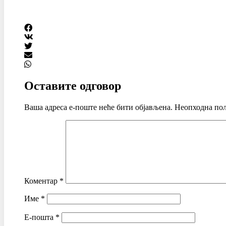
Оставите одговор
Ваша адреса е-поште неће бити објављена.
Неопходна пољ
Коментар
*
Име
*
Е-пошта
*