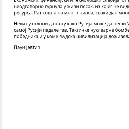
Економски, финансијски и технолошки слабија, оп
неодговорно гурнула у живи песак, из којег не ви
ресурса. Рат кошта на много нивоа, сваки дан мно
Неки су склони да кажу како Русија може да реши У
самој Русији падале тзв. Тактичке нуклеарне бомбе
победника и у коме људска цивилизација доживела
Паун Јевтић