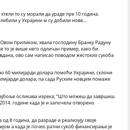
 хтели то су морали да ураде пре 10 година.
аглибили у Украјини м су добили нове…
 Овом приликом, хвала господину Бранку Радуну
е то је више него одличан пример, како би
вдана, ово сам написао поводом жестоких сукоба
сао 60 милијарди долара помоћи Украјини, склони
милијарди долара, па сада Руским новцем помаже
е најбоље осликава изрека; “Што можеш да завршиш
и 2014. године када је и започела отворено
од 8 година, да разраде и реализују своје
сијом а када је почео ратни сукоб финансирање је