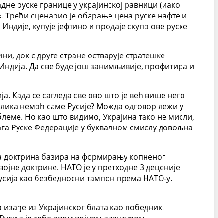
не руске границе у украјинској равници (иако
. Трећи сценарио је обарање цена руске нафте и
Индије, купује јефтино и продаје скупо ове руске
ни, док с друге стране остварује стратешке
 Индија. Да све буде још занимљивије, профитира и
ја. Када се сагледа све ово што је већ више него
толика немоћ саме Русије? Можда одговор лежи у
блеме. Но као што видимо, Украјина тако не мисли,
снага Руске Федерације у буквалном смислу довољна
на доктрина базира на формирању копненог
војне доктрине. НАТО је у претходне 3 деценије
русија као безбедносни тампон према НАТО-у.
а изађе из Украјинског блата као победник.