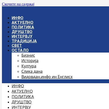
Скочите на садржај
ИНФО
АКТУЕЛНО
ПОЛИТИКА
ДРУШТВО
ИНТЕРВЈУ
ТРАДИЦИЈА
СВЕТ
ОСТАЛО
Бизнис
Историја
Култура
Слика дана
Видовдан.инфо ин Енглисх
ИНФО
АКТУЕЛНО
ПОЛИТИКА
ДРУШТВО
ИНТЕРВЈУ