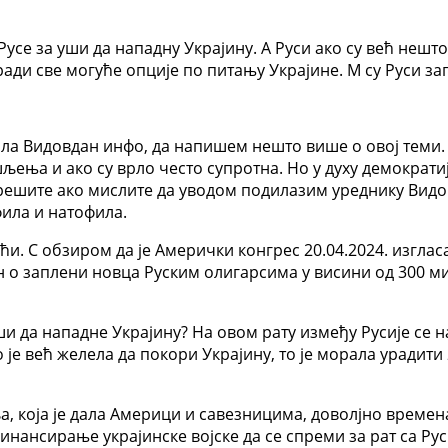
усе за уши да нападну Украјину. А Руси ако су већ нешто
ради све могуће опције по питању Украјине. М су Руси з
ала Видовдан инфо, да напишем нешто више о овој теми.
ења и ако су врло често супротна. Но у духу демократиј
ешите ако мислите да уводом подилазим уреднику Видо
ила и натофила.
ћи. С обзиром да је Амерички конгрес 20.04.2024. изгла
кон о заплени новца Руским олигарсима у висини од 300 
 уши да нападне Украјину? На овом рату између Русије с
ко је већ желела да покори Украјину, то је морала урадит
 која је дала Америци и савезницима, доволјно времена 
финансирање украјинске војске да се спреми за рат са Ру