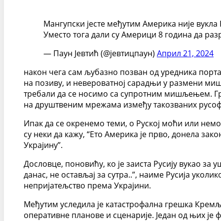
Мангупски јесте међутим Америка није вукла Р
Уместо тога дали су Америци 8 година да раз
— Паун Јевтић (@јевтицпаун)
Април 21, 2024
након чега сам љубазно позван од уредника порт
на позиву, и невероватној сарадњи у размени мишљ
требали да се носимо са супротним мишљењем. Гр
на друштвеним мрежама између такозваних русоф
Ипак да се окренемо теми, о Руској моћи или немо
су неки да кажу, “Ето Америка је прво, донела за
Украјину”.
Дословце, поновићу, ко је заиста Русију вукао за
данас, не остављај за сутра..”, наиме Русија уколи
непријатељство према Украјини.
Међутим уследила је катастрофална грешка Кремља,
оперативне планове и сценарије. Један од њих је 