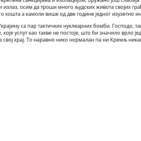
терећена санкцијама и изолацијом, оружано још слабија 
ди излаз, осим да троши много људских живота својих гр
го кошта а камоли више од две године једног изузетно 
крајину са пар тактичких нуклеарних бомби. Господо, так
, које успут као такве не постоје, што би значило врло 
 свој крај. То наравно нико нормалан па ни Кремљ ника