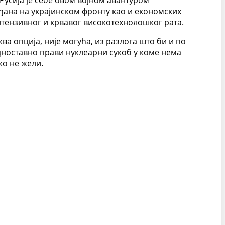
Русија је себе овом војном авантуром
ађана на украјинском фронту као и економских
интензивног и крвавог високотехнолошког рата.
ва опција, није могућа, из разлога што би и по
једноставно прави нуклеарни сукоб у коме нема
ко не жели.