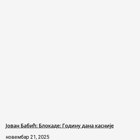
Јован Бабић: Блокаде: Годину дана касније
новембар 21, 2025