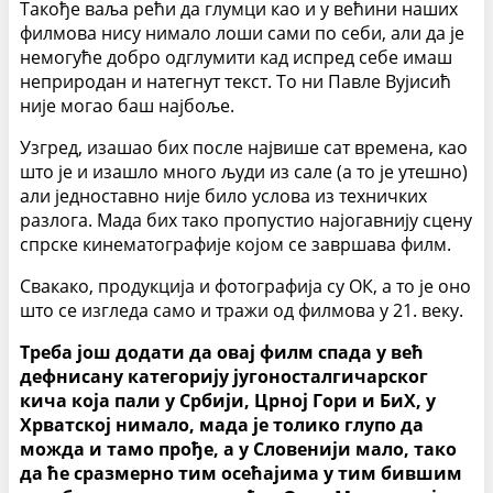
Такође ваља рећи да глумци као и у већини наших
филмова нису нимало лоши сами по себи, али да је
немогуће добро одглумити кад испред себе имаш
неприродан и натегнут текст. То ни Павле Вујисић
није могао баш најбоље.
Узгред, изашао бих после највише сат времена, као
што је и изашло много људи из сале (а то је утешно)
али једноставно није било услова из техничких
разлога. Мада бих тако пропустио најогавнију сцену
спрске кинематографије којом се завршава филм.
Свакако, продукција и фотографија су ОК, а то је оно
што се изгледа само и тражи од филмова у 21. веку.
Треба још додати да овај филм спада у већ
дефнисану категорију југоносталгичарског
кича која пали у Србији, Црној Гори и БиХ, у
Хрватској нимало, мада је толико глупо да
можда и тамо прође, а у Словенији мало, тако
да ће сразмерно тим осећајима у тим бившим