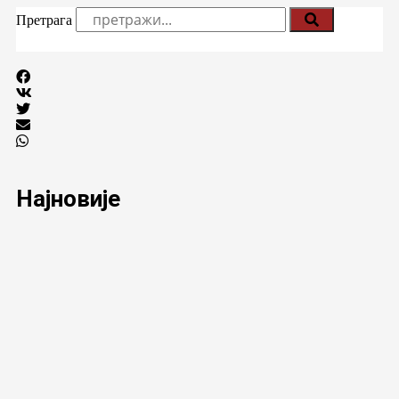
Претрага
Најновије