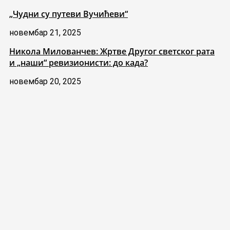
„Чудни су путеви Вучићеви“
новембар 21, 2025
Никола Милованчев: Жртве Другог светског рата
и „наши“ ревизионисти: до када?
новембар 20, 2025