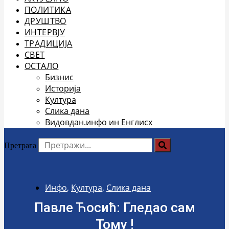
ПОЛИТИКА
ДРУШТВО
ИНТЕРВЈУ
ТРАДИЦИЈА
СВЕТ
ОСТАЛО
Бизнис
Историја
Култура
Слика дана
Видовдан.инфо ин Енглисх
Претрага
Инфо
,
Култура
,
Слика дана
Павле Ћосић: Гледао сам
Тому !