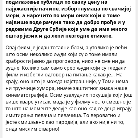
подилажење публици по сваку цену на
најужасније начине, избор глумаца по свачијој
мери, а нарочито по мери оних који о томе
највише воде рачуна тако да добро прође и у
редовима Друге Србије која уме да има много
оштар језик и да лепи незгодне етикете.
Овај филм је један тотални блам, а утолико је већи
што осим неколико људи који су о томе имали
храбрости јавно да проговоре, нико не сме ни да
зуцне. Колико сам само срео људи који су гледали
филм и избегли одговор на питање какав је… На
крају, оно што је можда најстрашније, у Томи нема
ни трунчице хумора, иначе заштитног знака наше
кинематографије. Осим узалудних покушаја који још
више кваре утисак, мада је у филму често смешно је
то што на моменте делује као оно кад се деца играју
имитирања певача и певачица. То вероватно и
јесте смишљено као пародија, али ако није ни то,
онда мислим стварно!