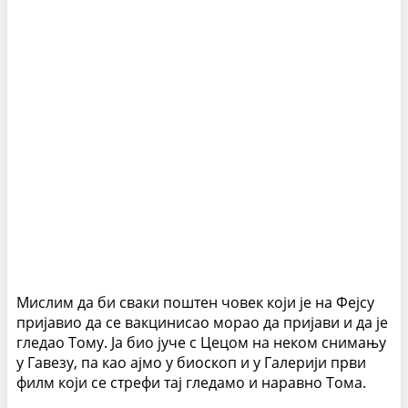
Мислим да би сваки поштен човек који је на Фејсу
пријавио да се вакцинисао морао да пријави и да је
гледао Тому. Ја био јуче с Цецом на неком снимању
у Гавезу, па као ајмо у биоскоп и у Галерији први
филм који се стрефи тај гледамо и наравно Тома.