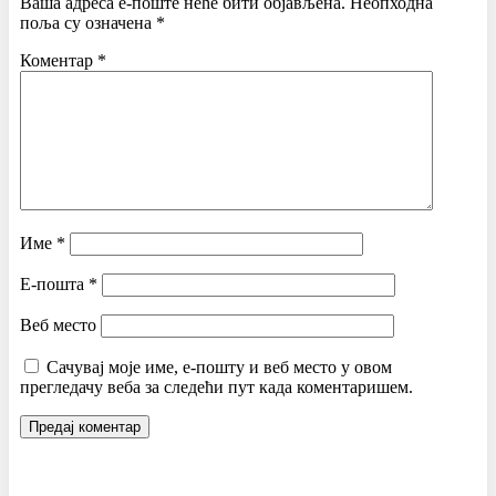
Ваша адреса е-поште неће бити објављена.
Неопходна
поља су означена
*
Коментар
*
Име
*
Е-пошта
*
Веб место
Сачувај моје име, е-пошту и веб место у овом
прегледачу веба за следећи пут када коментаришем.