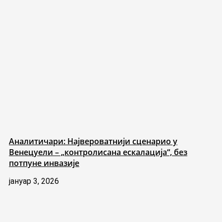
Аналитичари: Највероватнији сценарио у
Венецуели – „контролисана ескалација“, без
потпуне инвазије
јануар 3, 2026