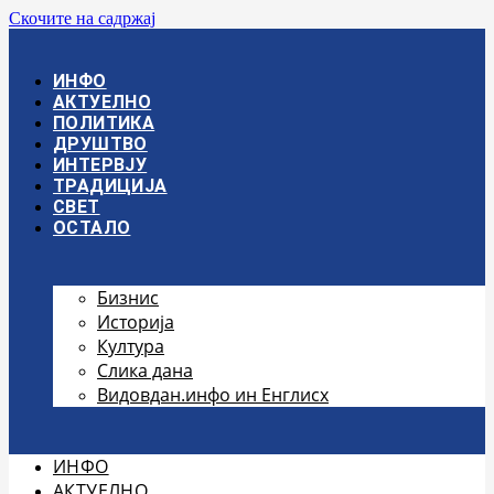
Скочите на садржај
ИНФО
АКТУЕЛНО
ПОЛИТИКА
ДРУШТВО
ИНТЕРВЈУ
ТРАДИЦИЈА
СВЕТ
ОСТАЛО
Бизнис
Историја
Култура
Слика дана
Видовдан.инфо ин Енглисх
ИНФО
АКТУЕЛНО