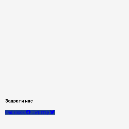
Запрати нас
Фацебоок
Тwиттер