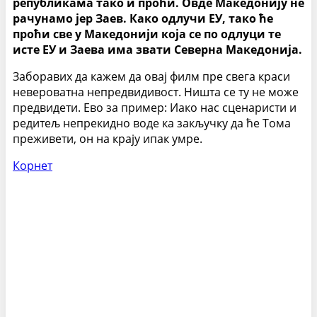
републикама тако и проћи. Овде Македонију не
рачунамо јер Заев. Како одлучи ЕУ, тако ће
проћи све у Македонији која се по одлуци те
исте ЕУ и Заева има звати Северна Македонија.
Заборавих да кажем да овај филм пре свега краси
невероватна непредвидивост. Ништа се ту не може
предвидети. Ево за пример: Иако нас сценаристи и
редитељ непрекидно воде ка закључку да ће Тома
преживети, он на крају ипак умре.
Корнет