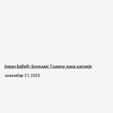
Јован Бабић: Блокаде: Годину дана касније
новембар 21, 2025