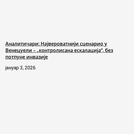
Аналитичари: Највероватнији сценарио у
Венецуели – „контролисана ескалација“, без
потпуне инвазије
јануар 3, 2026