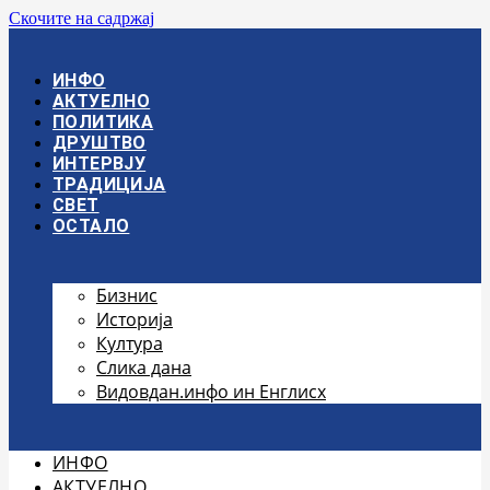
Скочите на садржај
ИНФО
АКТУЕЛНО
ПОЛИТИКА
ДРУШТВО
ИНТЕРВЈУ
ТРАДИЦИЈА
СВЕТ
ОСТАЛО
Бизнис
Историја
Култура
Слика дана
Видовдан.инфо ин Енглисх
ИНФО
АКТУЕЛНО