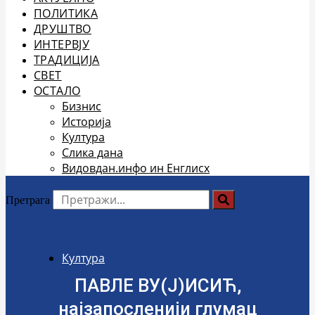
ПОЛИТИКА
ДРУШТВО
ИНТЕРВЈУ
ТРАДИЦИЈА
СВЕТ
ОСТАЛО
Бизнис
Историја
Култура
Слика дана
Видовдан.инфо ин Енглисх
Претрага
Култура
ПАВЛЕ ВУ(Ј)ИСИЋ,
најзапосленији глумац