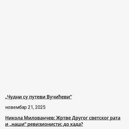
„Чудни су путеви Вучићеви“
новембар 21, 2025
Никола Милованчев: Жртве Другог светског рата
и „наши“ ревизионисти: до када?