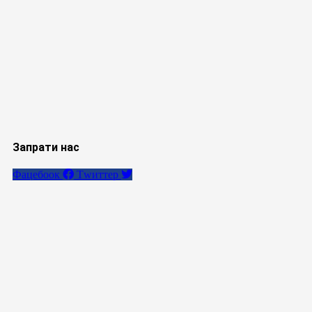
Запрати нас
Фацебоок
Тwиттер