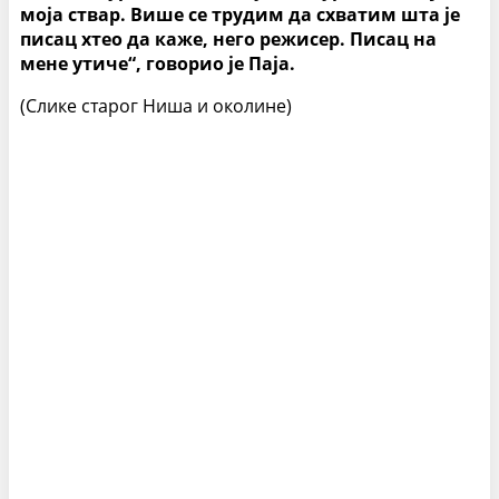
моја ствар. Више се трудим да схватим шта је
писац хтео да каже, него режисер. Писац на
мене утиче“, говорио је Паја.
(Слике старог Ниша и околине)