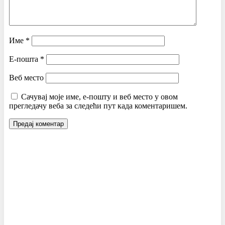
Име
*
Е-пошта
*
Веб место
Сачувај моје име, е-пошту и веб место у овом
прегледачу веба за следећи пут када коментаришем.