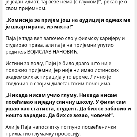
је један идиот, тај везе нема [с глумом]!“, рекао је о
свом пријемном.
„Комисија за пријем још на аудицији одмах ме
је шкартирала, из места!“
Паја је тада већ започео своју филмску каријеру и
студирао права, али га је на пријемни упутио
редитељ ВОЈИСЛАВ НАНОВИЋ.
Истини за вољу, Паји је било драго што није
положио пријемни, јер није ни имао истинских
академских аспирација у то време. Лично је
сведочио о својим дилетантским почецима.
„Никада нисам учио глуму. Никада нисам
посећивао ниједну сличну школу. У филм сам
ушао као статиста, студент. Да бих се забавио и
нешто зарадио. Да бих се зезао, човече!“.
Али је Паја напослетку потпуно посвећенички
прихватио глумачку професију.