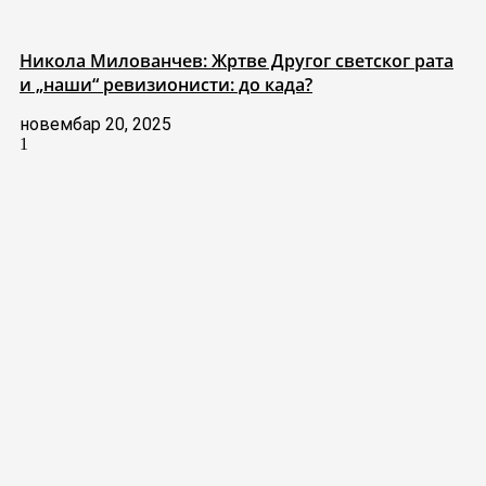
Никола Милованчев: Жртве Другог светског рата
и „наши“ ревизионисти: до када?
новембар 20, 2025