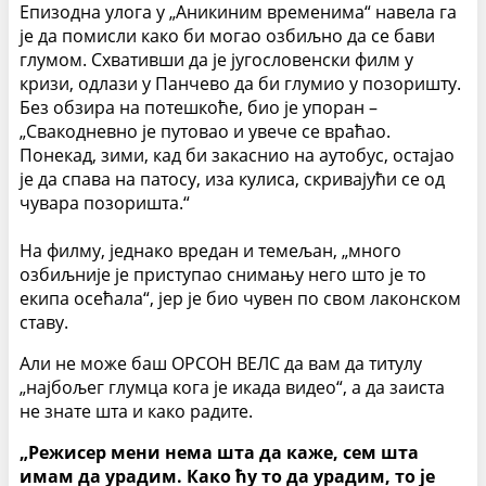
Епизодна улога у „Аникиним временима“ навела га
је да помисли како би могао озбиљно да се бави
глумом. Схвативши да је југословенски филм у
кризи, одлази у Панчево да би глумио у позоришту.
Без обзира на потешкоће, био је упоран –
„Свакодневно је путовао и увече се враћао.
Понекад, зими, кад би закаснио на аутобус, остајао
је да спава на патосу, иза кулиса, скривајући се од
чувара позоришта.“
⠀⠀⠀⠀⠀⠀⠀⠀⠀
На филму, једнако вредан и темељан, „много
озбиљније је приступао снимању него што је то
екипа осећала“, јер је био чувен по свом лаконском
ставу.
Али не може баш ОРСОН ВЕЛС да вам да титулу
„најбољег глумца кога је икада видео“, а да заиста
не знате шта и како радите.
„Режисер мени нема шта да каже, сем шта
имам да урадим. Како ћу то да урадим, то је