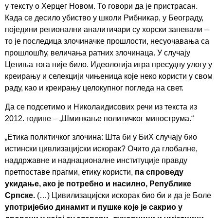
у тексту о Херцег Новом. То говори да је пристрасан.
Када се десило убиство у школи Рибникар, у Београду,
поједини регионални аналитичари су хорски запевали –
то је последица злочиначке прошлости, несуочавања са
прошлошћу, величања ратних злочинаца. У случају
Цетиња тога није било. Идеологија игра пресудну улогу у
креирању и селекцији чињеница које неко користи у свом
раду, као и креирању целокупног погледа на свет.
Да се подсетимо и Николаидисових речи из текста из
2012. године – „Шминкање политичког минострума.“
„Етика политичког злочина: Шта би у БиХ случају био
истински цивлизацијски искорак? Очито да глобалне,
наддржавне и наднационалне институције правду
претпоставе прагми, етику користи,
па спроведу
укидање, ако је потребно и насилно, Републике
Српске.
(…) Цивилизацијски искорак био би и да је Боле
употријебио динамит и пушке које је сакрио у