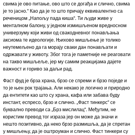
свима је ово питање, ово што се догађа и слично, свима
је то јасно.“ Као да је то што причају еквивалентно са
реченицом „Напољу пада киша“. Ти људи живе у
менталном балону, у једном измишљеном вредносном
универзуму који живи од свакодневног понављања
аксиома те идеологије. Њихово мишљење је толико
неутемељено да га морају сваки дан понављати и
одржавати у животу. Због тога је паметније не реаговати
на такво мишљеље, јер му самим реакцијама дајете
важност и гориво за даљи рад.
Фаст фуд је брза храна, брзо се спреми и брзо поједе и
то је њен рок трајања. Али некако је логично и природно
да ентитети као што су храна, кафа или забава буду
инстант, еспресо, брзо и слично. „Фаст тинкерс“ се
буквално преводи са „Брз мислилац“. Међутим, не
користим превод тог израза јер он може да значи и
нешто позитивно, да неко брзо размишља, да је спретан
у мишљењу, да је оштроуман и слично. Фаст тинкери су