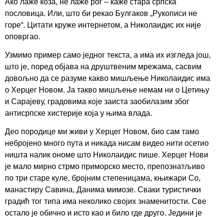
Ако лаже коза, не лаже рог – каже стара српска
пословица. Или, што би рекао Булгаков „Рукописи не
горе“. Цитати круже интернетом, а Николаидис их није
оповргао.
Узмимо пример само једног текста, а има их изгледа још,
што је, поред објава на друштвеним мрежама, сасвим
довољно да се разуме какво мишљење Николаидис има
о Херцег Новом. Ја такво мишљење немам ни о Цетињу
и Сарајеву, градовима које заиста заобилазим због
антисрпске хистерије која у њима влада.
Део породице ми живи у Херцег Новом, био сам тамо
небројено много пута и никада нисам видео нити осетио
ништа налик ономе што Николаидис пише. Херцег Нови
је мало мирно стрмо приморско место, препознатљиво
по три старе куле, бројним степеницама, књижари Со,
манастиру Савина, Данима мимозе. Сваки туристички
градић тог типа има неколико својих знаменитости. Све
остало је обично и исто као и било где друго. Једини је