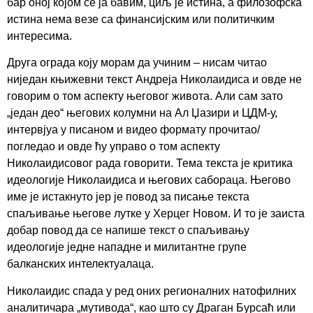
бар оној којом се ја бавим, циљ је истина, а филозофска
истина нема везе са финансијским или политичким
интересима.
Друга ограда коју морам да учиним – нисам читао
ниједан књижевни текст Андреја Николаидиса и овде не
говорим о том аспекту његовог живота. Али сам зато
„један део“ његових колумни на Ал Џазири и ЦДМ-у,
интервјуа у писаном и видео формату прочитао/
погледао и овде ћу управо о том аспекту
Николаидисовог рада говорити. Тема текста је критика
идеологије Николаидиса и његових сабораца. Његово
име је истакнуто јер је повод за писање текста
спаљивање његове лутке у Херцег Новом. И то је заиста
добар повод да се напише текст о спаљивању
идеологије једне нападне и милитантне групе
балканских интелектуалаца.
Николаидис спада у ред оних регионалних натофилних
аналитичара „мутивода“, као што су Драган Бурсаћ или