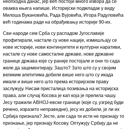
неопходна данас, јер већ постоји много извора да се
оваква књига напише. Историјски подмладак у виду
Милоша Вукановића, Рада Вујовића, Игора Радуловића
већ годинама ради на обрађивању историје 90-их.
Сви народи сем Срба су распадом Југославије
профитирали, настале су нове нације, измишљају се
нове историје, нови континуитети и културни наративи,
настале су нове самосталне државе, нове државне
границе држава које су раније постојале и они то сада
желе да зацементирају. Зашто? Зато што су у својим
великим апетитима добили више него што су икада
имали и више него што према историјском праву
заслужују. Нисам присталица позивања на историјска
права, али случај Косова је кап која је прелила чашу.
Јесу тражили АВНОЈ-евске границе (које су, узгред буди
речено, изразито неправедне), јесу их добили, је ли их
Србија признала? Јесте, али сада ти исти не признају то
признање, јер признају Косову. Оптужују Србију да не