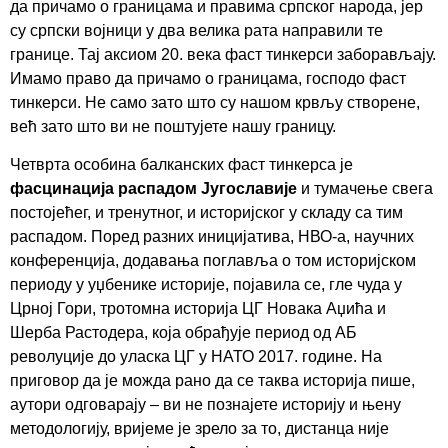
да причамо о границама и правима српског народа, јер
су српски војници у два велика рата направили те
границе. Тај аксиом 20. века фаст тинкерси заборављају.
Имамо право да причамо о границама, господо фаст
тинкерси. Не само зато што су нашом крвљу створене,
већ зато што ви не поштујете нашу границу.
Четврта особина балканских фаст тинкерса је
фасцинација распадом Југославије
и тумачење свега
постојећег, и тренутног, и историјског у складу са тим
распадом. Поред разних иницијатива, НВО-а, научних
конференција, додавања поглавља о том историјском
периоду у уџбенике историје, појавила се, гле чуда у
Црној Гори, тротомна историја ЦГ Новака Аџића и
Шерба Растодера, која обрађује период од АБ
револуције до уласка ЦГ у НАТО 2017. године. На
приговор да је можда рано да се таква историја пише,
аутори одговарају – ви не познајете историју и њену
методологију, вријеме је зрело за то, дистанца није