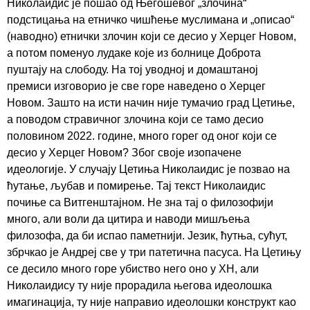
Николаидис је пошао од Његошевог „злочина“
подстицања на етничко чишћење муслимана и „описао“
(наводно) етнички злочин који се десио у Херцег Новом,
а потом поменуо лудаке које из болнице Доброта
пуштају на слободу. На тој уводној и домаштаној
премиси изговорио је све горе наведено о Херцег
Новом. Зашто на исти начин није тумачио град Цетиње,
а поводом стравичног злочина који се тамо десио
половином 2022. године, много горег од оног који се
десио у Херцег Новом? Због своје изопачене
идеологије. У случају Цетиња Николаидис је позвао на
ћутање, љубав и помирење. Тај текст Николаидис
почиње са Витгенштајном. Не зна тај о филозофији
много, али воли да цитира и наводи мишљења
филозофа, да би испао паметнији. Језик, ћутња, сућут,
збрчкао је Андреј све у три патетична пасуса. На Цетињу
се десило много горе убиство него оно у ХН, али
Николаидису ту није прорадила његова идеолошка
имагинација, ту није направио идеолошки конструкт као