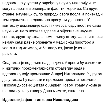
недовољно упућени у одређену научну материју и не
могу парирати и опонирати фаст тинкерсима. Са друге
стране, научници су, по природи свога посла, а понекад и
темперамента, недовољно присутни у јавности. У
контексту доминације фаст тинкерса, одсутност, не само
научника, него некакве здраве и објективне научне
свести, друштву ствара немерљиву штету. Фаст тинкерси
немају себи равне опоненте у медијском простору, а
често и кад их имају, избегавају их, јасно је из ког
разлога.
Овај текст је подељен на два дела. У првом ћу изложити
и критички прокоментарисати стратегију рада и
идеологију коју промовише Андреј Николаидис. У другом
делу текста ћу навести и прокоментарисати неколико
Николаидисових цитата о Херцег Новом, граду у коме је
његова лутка, у оквиру Дана мимозе, спаљена.
Идеологија фаст тинкерса Николаидиса