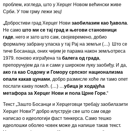
проблем, изгледа, што у Херцег Новом већински живе
Срби. У том грму лежи зец!
„Добростиви град Херцег Нови
заобилазим као ђавола
.
Не само
што ми се тај град и његови становници
гаде
, него и зато што сам, својевремено, добио
формалну забрану уласка у тај Рај на земљи (…) Што се
тиче Босанаца, оних чијим је парама након земљотреса
1979. поново изграђена та
балега од града
,
препоручујем да га и сами у широком луку заобиђу. И да,
ако га као Содому и Гомору српског национализма
опали какав цунами
, добро размисле хоће ли тамо опет
послати какву помоћ. (…) …
убица је ходајућа
метафора за Херцег Нови и пола Црне Горе.
“
Текст „Зашто Босанци и Херцеговци требају заобилазити
Херцег Нови?“ добро илуструје све што сам овде
написао о идеологији фаст тинкерса. Само тешко
идеолошки оболео човек може да напише такав текст.