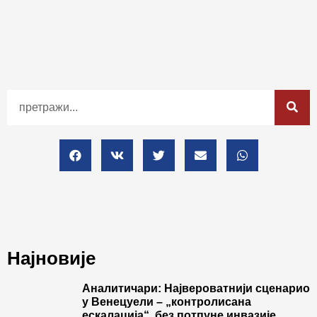
Најновије
Аналитичари: Највероватнији сценарио
у Венецуели – „контролисана
ескалација“, без потпуне инвазије