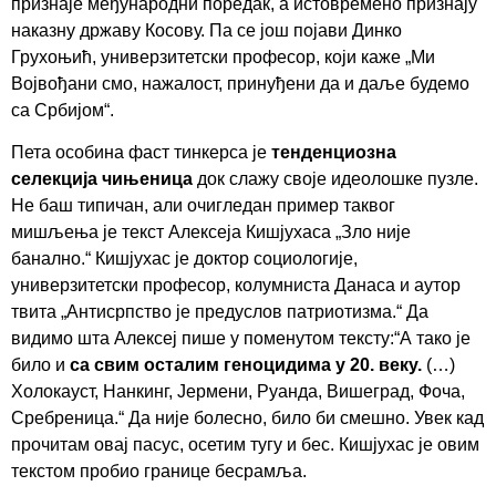
признаје међународни поредак, а истовремено признају
наказну државу Косову. Па се још појави Динко
Грухоњић, универзитетски професор, који каже „Ми
Војвођани смо, нажалост, принуђени да и даље будемо
са Србијом“.
Пета особина фаст тинкерса је
тенденциозна
селекција чињеница
док слажу своје идеолошке пузле.
Не баш типичан, али очигледан пример таквог
мишљења је текст Алексеја Кишјухаса „Зло није
банално.“ Кишјухас је доктор социологије,
универзитетски професор, колумниста Данаса и аутор
твита „Антисрпство је предуслов патриотизма.“ Да
видимо шта Алексеј пише у поменутом тексту:“А тако је
било и
са свим осталим геноцидима у 20. веку.
(…)
Холокауст, Нанкинг, Јермени, Руанда, Вишеград, Фоча,
Сребреница.“ Да није болесно, било би смешно. Увек кад
прочитам овај пасус, осетим тугу и бес. Кишјухас је овим
текстом пробио границе бесрамља.