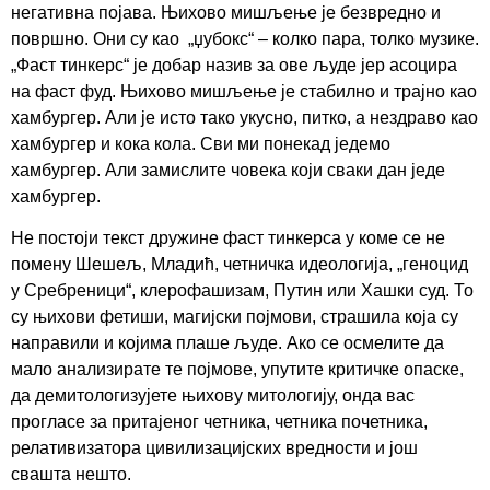
негативна појава. Њихово мишљење је безвредно и
површно. Они су као „џубокс“ – колко пара, толко музике.
„Фаст тинкерс“ је добар назив за ове људе јер асоцира
на фаст фуд. Њихово мишљење је стабилно и трајно као
хамбургер. Али је исто тако укусно, питко, а нездраво као
хамбургер и кока кола. Сви ми понекад једемо
хамбургер. Али замислите човека који сваки дан једе
хамбургер.
Не постоји текст дружине фаст тинкерса у коме се не
помену Шешељ, Младић, четничка идеологија, „геноцид
у Сребреници“, клерофашизам, Путин или Хашки суд. То
су њихови фетиши, магијски појмови, страшила која су
направили и којима плаше људе. Ако се осмелите да
мало анализирате те појмове, упутите критичке опаске,
да демитологизујете њихову митологију, онда вас
прогласе за притајеног четника, четника почетника,
релативизатора цивилизацијских вредности и још
свашта нешто.