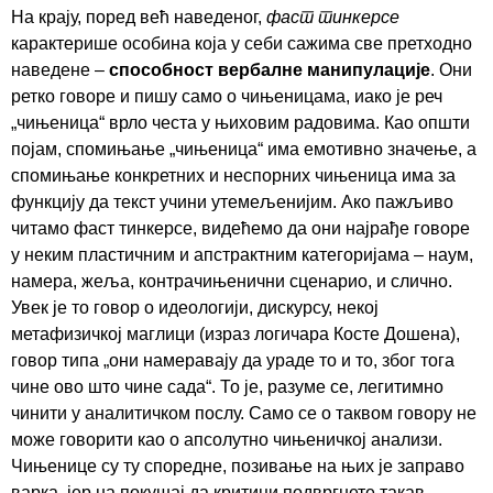
На крају, поред већ наведеног,
фаст тинкерсе
карактерише особина која у себи сажима све претходно
наведене –
способност вербалне манипулације
. Они
ретко говоре и пишу само о чињеницама, иако је реч
„чињеница“ врло честа у њиховим радовима. Као општи
појам, спомињање „чињеница“ има емотивно значење, а
спомињање конкретних и неспорних чињеница има за
функцију да текст учини утемељенијим. Ако пажљиво
читамо фаст тинкерсе, видећемо да они најрађе говоре
у неким пластичним и апстрактним категоријама – наум,
намера, жеља, контрачињенични сценарио, и слично.
Увек је то говор о идеологији, дискурсу, некој
метафизичкој маглици (израз логичара Косте Дошена),
говор типа „они намеравају да ураде то и то, због тога
чине ово што чине сада“. То је, разуме се, легитимно
чинити у аналитичком послу. Само се о таквом говору не
може говорити као о апсолутно чињеничкој анализи.
Чињенице су ту споредне, позивање на њих је заправо
варка, јер на покушај да критици подвргнете такав