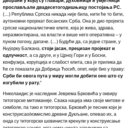
дворани у којој су главари, духовници и умјетници
прослављали двадесетогодишњицу постојања РС.
(…) Република Српска никада није била, нити ће то бити,
аутономни пројекат босанских Срба. Она је дио пројекта
српске националистичке елите, која је жива, здрава,
неразмонтирана, на власти и више него оперативна – у
пуном погону, дапаче. (…) Будући да, са једне стране, у
Њујорку Балкана,
стоји јасан, прецизан пројекат и
одлучност
, а са друге, и у Црној Гори и у Босни,
конфузија, корупција и слабост елита, сва је прилика да
ће се показати да Добрица Ћосић, опет, није био у праву:
Срби би овога пута у миру могли добити оно што су
изгубили у рату.
“
Николаидис је наследник Јеврема Брковића у оквиру
титогорске митоманије. Свака нација има своје митове и
симболе, па тако и титогорска. Брковић је песник који је
конструисао/измислио древне Дукљане, опевао их, а
онда су титогорски шовинисти кренули у конструисање
титогорске нације, која нема ништа заједничко са