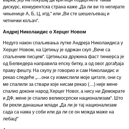
дискурс, конкурентска страна каже „Да ли ви то негирате
чињенице А, Б, Ц, итд.“ или „Ви сте шешељевац и
четнички кољач“.
Андреј Николаидис о Херцег Новом
Недуго након спаљивања лутке Андреја Николаидиса у
Херцег Новом, на Цетињу је одржан скуп „Вече са
спаљеним писцем“. Цетињска дружина фаст тинкерса је
од Белведера направила епску битку, а од овог догађаја
праву фешту. На скупу је говорио и сам Николаидис и
рекао следеће „…они су измислили моје цитате, они су
ме спалили за ствари које нисам рекао (…) није мене
спалио докони народ Херцег Новог, а нису ни Демократе
и ДФ, мене је спалио великосрпски национализам“. Што
би рекли данашњи млади „Да ли је тај национализам
сада са нама у соби или да ли се он можда маже на
лебац!“