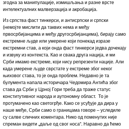
згодна за манипулације, измишљања и разне врсте
интелектуалних малверзација и акробација.
Из српства фаст тинкерси, и антисрпски и српски
(немојте мислити да таквих нема и међу
првосрбијанцима и међу другосрбијанцима), бирају само
екстремне људе или умерене који понекад изразе
екстремни став, а који онда фаст тинкерси једва дочекају
и извуку из контекста. Као и свака друга нација, и ми
Срби имамо екстреме, који нису репрезенти нације. Али
када умерене људе сврстате у екстреме због неког
њиховог става, то је онда проблем. Недавно је та
булумента напала историчара Чедомира Антића због
става да Срби у Црној Гори треба да траже статус
конститутивног народа и аутономну област. То је
протумачено као светогрђе. Како се усуђује да дира у
наше међе, Срби само о границама говоре – уследиле
су салве сличних коментара. Нико од поменутих није
спреман видети „даље од свог носа“. Наравно да ћемо