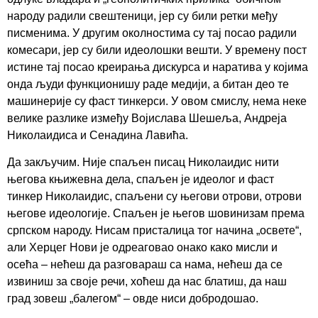
народу радили свештеници, јер су били ретки међу
писменима. У другим околностима су тај посао радили
комесари, јер су били идеолошки вешти. У времену пост
истине тај посао креирања дискурса и наратива у којима
онда људи функционишу раде медији, а битан део те
машинерије су фаст тинкерси. У овом смислу, нема неке
велике разлике између Војислава Шешеља, Андреја
Николаидиса и Сенадина Лавића.
Да закључим. Није спаљен писац Николаидис нити
његова књижевна дела, спаљен је идеолог и фаст
тинкер Николаидис, спаљени су његови отрови, отрови
његове идеологије. Спаљен је његов шовинизам према
српском народу. Нисам присталица тог начина „освете“,
али Херцег Нови је одреаговао онако како мисли и
осећа – нећеш да разговараш са нама, нећеш да се
извиниш за своје речи, хоћеш да нас блатиш, да наш
град зовеш „балегом“ – овде ниси добродошао.