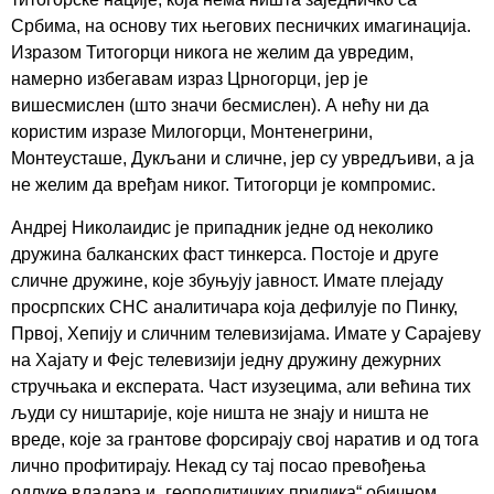
Србима, на основу тих његових песничких имагинација.
Изразом Титогорци никога не желим да увредим,
намерно избегавам израз Црногорци, јер је
вишесмислен (што значи бесмислен). А нећу ни да
користим изразе Милогорци, Монтенегрини,
Монтеусташе, Дукљани и сличне, јер су увредљиви, а ја
не желим да вређам никог. Титогорци је компромис.
Андреј Николаидис је припадник једне од неколико
дружина балканских фаст тинкерса. Постоје и друге
сличне дружине, које збуњују јавност. Имате плејаду
просрпских СНС аналитичара која дефилује по Пинку,
Првој, Хепију и сличним телевизијама. Имате у Сарајеву
на Хајату и Фејс телевизији једну дружину дежурних
стручњака и експерата. Част изузецима, али већина тих
људи су ништарије, које ништа не знају и ништа не
вреде, које за грантове форсирају свој наратив и од тога
лично профитирају. Некад су тај посао превођења
одлуке владара и „геополитичких прилика“ обичном