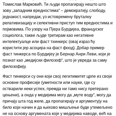
Томислав Марковић. Ти људи пропагирају нешто што
зову „западним вредностима“ – демократију, слободу,
једнакост, напредак, уз истовремену бруталну
релативизацију и селективни приступ тим вредностима и
појмовима. По узору на Пјера Бурдијеа, француског
социолога, такве људе третирам као негативне
интелектуалце или фаст тхинкерс (овај израз ћу
користити јер асоцира на фаст фоод). Добар пример
фаст тинкерса по Бурдијеу је Бернар Анри Леви, који је
познат као „медијски филозоф“, што је увреда за саму
филозофију.
Фаст тинкерси су они који свој легитимитет црпе из своје
основне професије (уметности или науке, где су
остварили неки успех, премда ни тамо нису претерано
цењени), а онда у медијима могу да „муте воду“, могу да
причају шта год желе, да пропагирају и аргументују на
било који начин и да њихово мишљење буде утемељено
не на основу аргумената које у медијима наводе, већ на