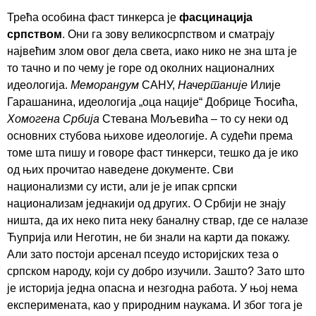
Трећа особина фаст тинкерса је
фасцинација
српством
. Они га зову великосрпством и сматрају
највећим злом овог дела света, иако нико не зна шта је
то тачно и по чему је горе од околних националних
идеологија.
Меморандум
САНУ,
Начертаније
Илије
Гарашанина, идеологија „оца нације“ Добрице Ћосића,
Хомогена Србија
Стевана Мољевића – то су неки од
основних стубова њихове идеологије. А судећи према
томе шта пишу и говоре фаст тинкерси, тешко да је ико
од њих прочитао наведене документе. Сви
национализми су исти, али је је ипак српски
национализам једнакији од других. О Србији не знају
ништа, да их неко пита неку баналну ствар, где се налазе
Ћуприја или Неготин, не би знали на карти да покажу.
Али зато постоји арсенал псеудо историјских теза о
српском народу, који су добро изучили. Зашто? Зато што
је историја једна опасна и незгодна работа. У њој нема
експеримената, као у природним наукама. И због тога је