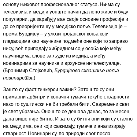
основу њиховог професионалног статуса. Њима су
телевизија и медији уопште начин да лепо живе и буду
популарни, да зарађују ван своје основне професије и
да се преоријентишу у медијско поље. Телевизија је –
према Бурдијеу – у улози тројанског коња који
гледаоцима као научнике подмеће оне који то заправо
нису, већ припадају хибридном соју особа које међу
научницима слове за људе из медија, а међу
новинарима за научнике и врхунске интелектуалце.
(Бранимир Стојковић,
Бурдијеово схватање поља
новинарства
)
Зашто су фаст тинкерси важни? Зато што су они
примарни арбитри и коначни тумачи текуће стварности,
иако то суштински не би требали бити. Савремени свет
је свет убрзања. Оно што се дешава данас, то за месец
дана више није битно. И зато су битни они који су стално
на медијима, они који сажимају, тумаче и анализирају
стварност. Новинари су, по природи свог посла,