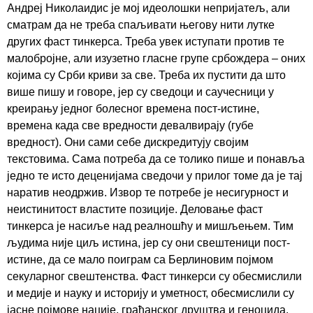
Андреј Николаидис је мој идеолошки непријатељ, али
сматрам да не треба спаљивати његову нити лутке
других фаст тинкерса. Треба увек иступати против те
малобројне, али изузетно гласне групе србождера – оних
којима су Срби криви за све. Треба их пустити да што
више пишу и говоре, јер су сведоци и саучесници у
креирању једног болесног времена пост-истине,
времена када све вредности девалвирају (губе
вредност). Они сами себе дискредитују својим
текстовима. Сама потреба да се толико пише и понавља
једно те исто деценијама сведочи у прилог томе да је тај
наратив неодржив. Извор те потребе је несигурност и
неистинитост властите позиције. Деловање фаст
тинкерса је насиље над реалношћу и мишљењем. Тим
људима није циљ истина, јер су они свештеници пост-
истине, да се мало поиграм са Берлиновим појмом
секуларног свештенства. Фаст тинкерси су обесмислили
и медије и науку и историју и уметност, обесмислили су
јасне појмове нације, грађанског друштва и геноцида,