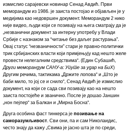
измислио сарајевски новинар Сенад Авдић. Први
меморандум из 1986. је заиста постојао и објављен је у
медијима као недовршен документ. Меморандум 2 нико
није видео, људи који се позивају на њега сматрају да је
„незванични документ за интерну употребу у Влади
Србије с назнаком за “читање без даљег растурања”.
Овај статус “незваничности” стари је правно-политички
трик србијанских власти који примјењују кад нешто желе
провести нелегалним средствима“. (Един Субашић,
Други меморандум САНУ-а: Упуте за удар на БиХ
)
Другим речима, тактикама „Држите лопова“ и „Што је
баби мило, то јој се и снило“, Сенад Авдић је измислио
документ, на који се сада сви позивају као на нешто
заиста постојеће и званично. После је дошао Јаншин
„нон пејпер“ за Балкан и „Мирна Босна“.
Друга особина фаст тинкерса је
позивање на
саморазумљивост
. Сви они, па и сам Николаидис,
често знају да кажу „Свима је јасно шта је по среди,