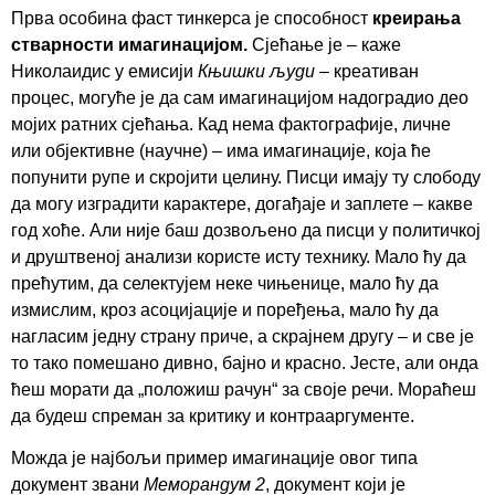
Прва особина фаст тинкерса је способност
креирања
стварности имагинацијом.
Сјећање је – каже
Николаидис у емисији
Књишки људи
– креативан
процес, могуће је да сам имагинацијом надоградио део
мојих ратних сјећања. Кад нема фактографије, личне
или објективне (научне) – има имагинације, која ће
попунити рупе и скројити целину. Писци имају ту слободу
да могу изградити карактере, догађаје и заплете – какве
год хоће. Али није баш дозвољено да писци у политичкој
и друштвеној анализи користе исту технику. Мало ћу да
прећутим, да селектујем неке чињенице, мало ћу да
измислим, кроз асоцијације и поређења, мало ћу да
нагласим једну страну приче, а скрајнем другу – и све је
то тако помешано дивно, бајно и красно. Јесте, али онда
ћеш морати да „положиш рачун“ за своје речи. Мораћеш
да будеш спреман за критику и контрааргументе.
Можда је најбољи пример имагинације овог типа
документ звани
Меморандум 2
, документ који је