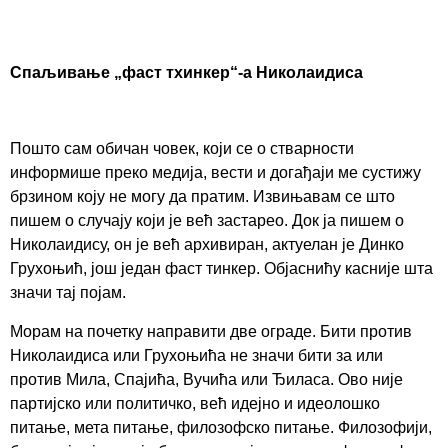
Спаљивање „фаст тхинкер“-а Николаидиса
Пошто сам обичан човек, који се о стварности
информише преко медија, вести и догађаји ме сустижу
брзином коју не могу да пратим. Извињавам се што
пишем о случају који је већ застарео. Док ја пишем о
Николаидису, он је већ архивиран, актуелан је Динко
Грухоњић, још један фаст тинкер. Објаснићу касније шта
значи тај појам.
Морам на почетку направити две ограде. Бити против
Николаидиса или Грухоњића не значи бити за или
против Мила, Спајића, Вучића или Ђиласа. Ово није
партијско или политичко, већ идејно и идеолошко
питање, мета питање, филозофско питање. Филозофији,