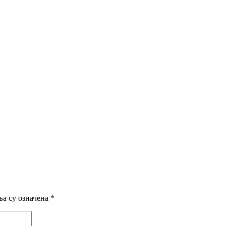
а су означена
*