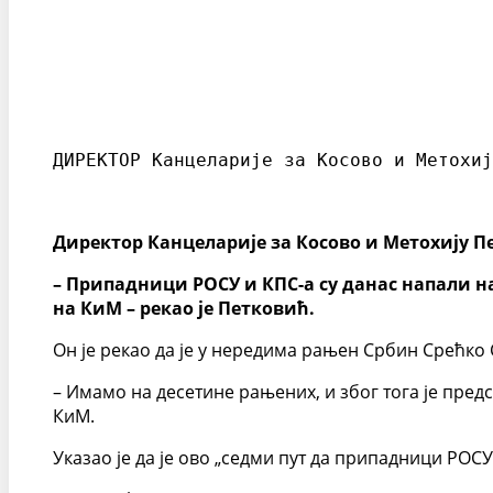
ДИРЕКТОР Канцеларије за Косово и Метохиј
Директор Канцеларије за Косово и Метохију П
– Припадници РОСУ и КПС-а су данас напали на
на КиМ – рекао је Петковић.
Он је рекао да је у нередима рањен Србин Срећко С
– Имамо на десетине рањених, и због тога је пред
КиМ.
Указао је да је ово „седми пут да припадници РОС