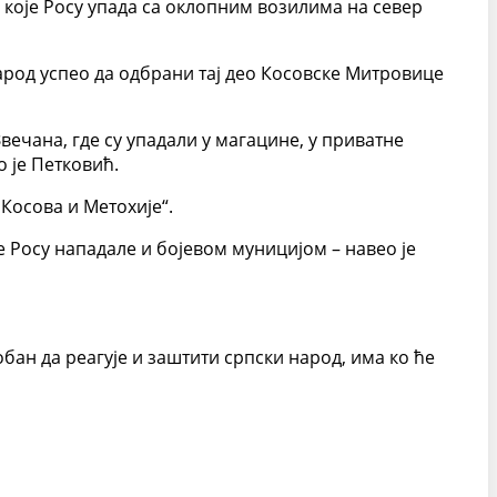
 које Росу упада са оклопним возилима на север
народ успео да одбрани тај део Косовске Митровице
вечана, где су упадали у магацине, у приватне
о је Петковић.
 Косова и Метохије“.
це Росу нападале и бојевом муницијом – навео је
бан да реагује и заштити српски народ, има ко ће