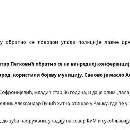
у обратио се поводом упада полиције лажне др
етар Петковић обратио се на ванредној конференциј
род, користили бојеву муницију. Све ово је масло А
офронијевић, младић стар 36 година, и да је овим „пала 
седник Александар Вучић хитно отишао у Рашку, где ће у 
У, до зуба наоружани, упадају на север КиМ и сукобљавај