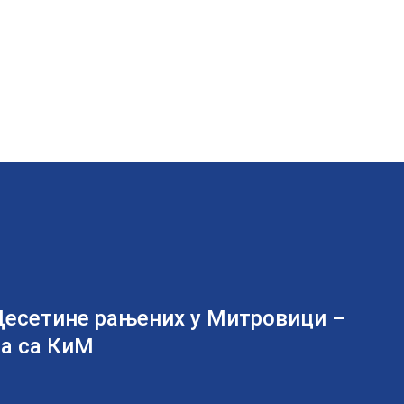
сетине рањених у Митровици –
ма са КиМ