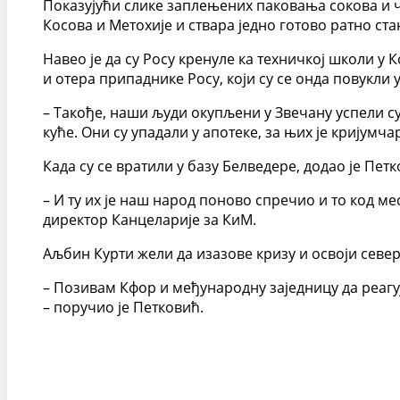
Показујући слике заплењених паковања сокова и чо
Косова и Метохије и ствара једно готово ратно ста
Навео је да су Росу кренуле ка техничкој школи у
и отера припаднике Росу, који су се онда повукли
– Такође, наши људи окупљени у Звечану успели су 
куће. Они су упадали у апотеке, за њих је кријумч
Када су се вратили у базу Белведере, додао је Пет
– И ту их је наш народ поново спречио и то код ме
директор Канцеларије за КиМ.
Аљбин Курти жели да изазове кризу и освоји север,
– Позивам Кфор и међународну заједницу да реагуј
– поручио је Петковић.