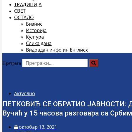
ТРАДИЦИЈА
СВЕТ
ОСТАЛО
Бизнис
Историја
Култура
Слика дана
Видовдан.инфо ин Енглисх
Претрага
Актуелно
ПЕТКОВИЋ СЕ ОБРАТИО ЈАВНОСТИ: Де
Вучић у 15 часова разговара са Срби
октобар 13, 2021