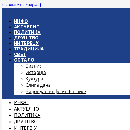
Скочите на садржај
ИНФО
АКТУЕЛНО
ПОЛИТИКА
ДРУШТВО
ИНТЕРВЈУ
ТРАДИЦИЈА
СВЕТ
ОСТАЛО
Бизнис
Историја
Култура
Слика дана
Видовдан.инфо ин Енглисх
ИНФО
АКТУЕЛНО
ПОЛИТИКА
ДРУШТВО
ИНТЕРВЈУ