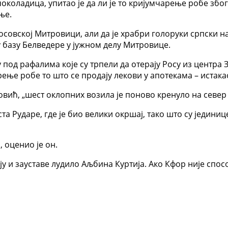
коладица, упитао је да ли је то кријумчарење робе због
ње.
 Косовској Митровици, али да је храбри голоруки српски 
 у базу Белведере у јужном делу Митровице.
под рафалима које су трпели да отерају Росу из центра З
арење робе то што се продају лекови у апотекама – истака
ковић, „шест оклопних возила је поново кренуло на север
ста Рударе, где је био велики окршај, тако што су једини
 оценио је он.
у и зауставе лудило Аљбина Куртија. Ако Кфор није спосо