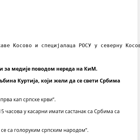
жаве Косово и специјалаца РОСУ у северну Косо
и за медије поводом нереда на КиМ.
љбина Куртија, који жели да се свети Србима
прва кап српске крви“.
15 часова у касарни имати састанак са Србима са
у се са голоруким српским народом“.