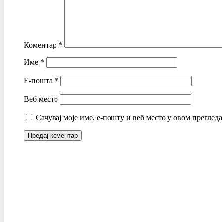
Коментар
*
Име
*
Е-пошта
*
Веб место
Сачувај моје име, е-пошту и веб место у овом преглед