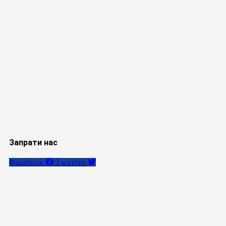
Запрати нас
Фацебоок
Тwиттер