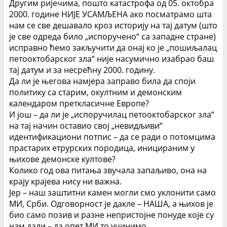
Другим ријечима, пошто катастрофа од 05. октобра
2000. године НИЈЕ УСАМЉЕНА ако посматрамо шта
нам се све дешавало кроз историју на тај датум (што
је све одреда било „испоручено“ са западне стране)
исправно ћемо закључити да онај ко је „пошиљалац
петооктобарског зла“ није насумично изабрао баш
тај датум и за несрећну 2000. годину.
Да ли је његова намјера заправо била да споји
политику са старим, окултним и демонским
календаром преткласичне Европе?
И још – да ли је „испоручилац петооктобарског зла“
на тај начин оставио свој „невидљиви“
идентификациони потпис – да се ради о потомцима
прастарих етрурских породица, иницираним у
њихове демонске култове?
Колико год ова питања звучала запаљиво, она на
крају крајева нису ни важна.
Јер – наш заштитни камен могли смо уклонити само
МИ, Срби. Одговорност је дакле – НАША, а њихов је
био само позив и разне непристојне понуде које су
нам дали – да опет МИ то учинимо.