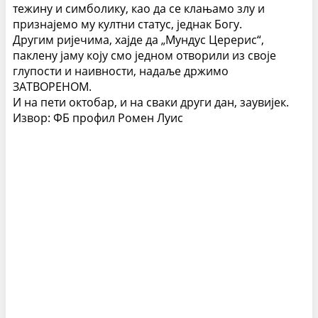
тежину и симболику, као да се клањамо злу и
признајемо му култни статус, једнак Богу.
Другим ријечима, хајде да „Мундус Церерис“,
паклену јаму коју смо једном отворили из своје
глупости и наивности, надаље држимо
ЗАТВОРЕНОМ.
И на пети октобар, и на сваки други дан, заувијек.
Извор: ФБ профил Ромен Луис