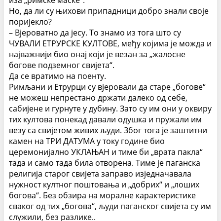
иза „римске маске“.
Но, да ли су њихови припадници добро знали своје
поријекло?
– Вјероватно да јесу. То знамо из тога што су
ЧУВАЛИ ЕТРУРСКЕ КУЛТОВЕ, међу којима је можда и
најважнији био онај који је везан за „жалосне
богове подземног свијета“.
Да се вратимо на поенту.
Римљани и Етрурци су вјеровали да старе „богове“
не можеш непрестано држати далеко од себе,
сабијене и гурнуте у дубину. Зато су им они у оквиру
тих култова понекад давали одушка и пружали им
везу са свијетом живих људи. Због тога је заштитни
камен на ТРИ ДАТУМА у току године био
церемонијално УКЛАЊАН и тиме би „врата пакла“
тада и само тада била отворена. Тиме је паганска
религија старог свијета заправо изједначавала
нужност култног поштовања и „добрих“ и „лоших
богова“. Без обзира на моралне карактеристике
сваког од тих „богова“, људи паганског свијета су им
служили, без разлике..