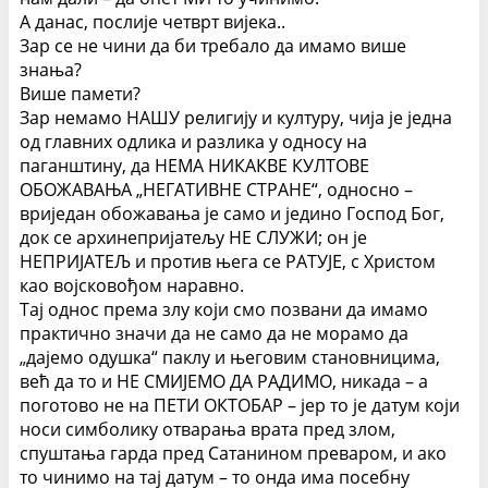
А данас, послије четврт вијека..
Зар се не чини да би требало да имамо више
знања?
Више памети?
Зар немамо НАШУ религију и културу, чија је једна
од главних одлика и разлика у односу на
паганштину, да НЕМА НИКАКВЕ КУЛТОВЕ
ОБОЖАВАЊА „НЕГАТИВНЕ СТРАНЕ“, односно –
вриједан обожавања је само и једино Господ Бог,
док се архинепријатељу НЕ СЛУЖИ; он је
НЕПРИЈАТЕЉ и против њега се РАТУЈЕ, с Христом
као војсковођом наравно.
Тај однос према злу који смо позвани да имамо
практично значи да не само да не морамо да
„дајемо одушка“ паклу и његовим становницима,
већ да то и НЕ СМИЈЕМО ДА РАДИМО, никада – а
поготово не на ПЕТИ ОКТОБАР – јер то је датум који
носи симболику отварања врата пред злом,
спуштања гарда пред Сатанином преваром, и ако
то чинимо на тај датум – то онда има посебну