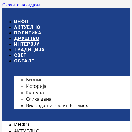
Скочите на садржај
ИНФО
АКТУЕЛНО
ПОЛИТИКА
ДРУШТВО
ИНТЕРВЈУ
ТРАДИЦИЈА
СВЕТ
ОСТАЛО
Бизнис
Историја
Култура
Слика дана
Видовдан.инфо ин Енглисх
ИНФО
АКТУЕЛНО