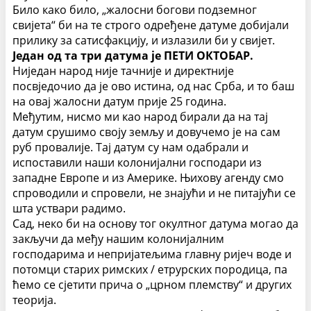
Било како било, „жалосни богови подземног
свијета“ би на те строго одређене датуме добијали
прилику за сатисфакцију, и излазили би у свијет.
Један од та три датума је ПЕТИ ОКТОБАР.
Ниједан народ није тачније и директније
посвједочио да је ово истина, од нас Срба, и то баш
на овај жалосни датум прије 25 година.
Међутим, нисмо ми као народ бирали да на тај
датум срушимо своју земљу и довучемо је на сам
руб провалије. Тај датум су нам одабрали и
испоставили наши колонијални господари из
западне Европе и из Америке. Њихову агенду смо
спроводили и спровели, не знајући и не питајући се
шта уствари радимо.
Сад, неко би на основу тог окултног датума могао да
закључи да међу нашим колонијалним
господарима и непријатељима главну ријеч воде и
потомци старих римских / етрурских породица, па
ћемо се сјетити прича о „црном племству“ и других
теорија.