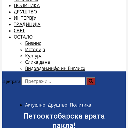
ПОЛИТИКА
ДРУШТВО
ИНТЕРВЈУ
ТРАДИЦИЈА
СВЕТ
ОСТАЛО
Бизнис
Историја
Култура
Слика дана
Видовдан.инфо ин Енглисх
Претрага
Актуелно
,
Друштво
,
Политика
Петооктобарска врата
пакла!