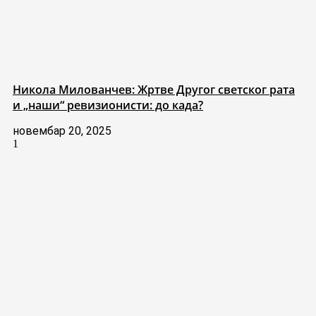
Никола Милованчев: Жртве Другог светског рата
и „наши“ ревизионисти: до када?
новембар 20, 2025