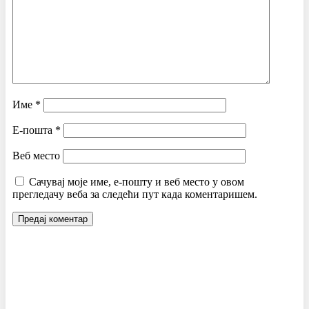
Име
*
Е-пошта
*
Веб место
Сачувај моје име, е-пошту и веб место у овом
прегледачу веба за следећи пут када коментаришем.