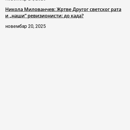
Никола Милованчев: Жртве Другог светског рата
и „наши“ ревизионисти: до када?
новембар 20, 2025