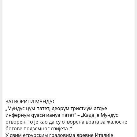
ЗАТВОРИТИ МУНДУС
„Мундус цум патет, деорум тристиум атqуе
инфернум qуаси иануа патет“ – „Када је Мундус
отворен, то је као да су отворена врата за жалосне
богове подземног свијета..“
У свим етрурским градовима древне Италије