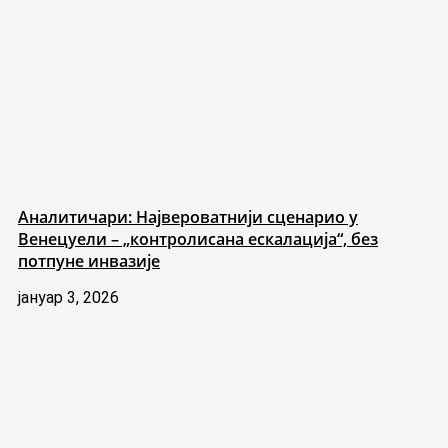
Аналитичари: Највероватнији сценарио у
Венецуели – „контролисана ескалација“, без
потпуне инвазије
јануар 3, 2026