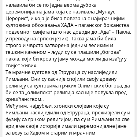
налазила би се по једна веома дубока
церемонијална јама која се називала „Мундус
Церерис“, и која је била повезана с најмрачнијим
култовима обожавања ХАДА – паганског божанства
подземног свијета (што нас доводи до „Ада“ – Пакла,
у преводу на српски језик). Таква јама би била
строго и чврсто затворена једним великим и
тешким каменом – људи су се плашили „богова“
пакла, који би кроз ту јаму можда могли да изађу у
свијет живих..
Те мрачне култове од Етрураца су наслиједили
Римљани. Они су касније спојили своју древну
религију са култовима грчких Олимпских богова, да
би се та „олимпска“ религија касније повукла пред
хришћанством..
Међутим, најдубљи, хтонски слојеви које су
Римљани наслиједили од Етрураца, преживјели су и
фузију са грчком религијом, па су и Римљани за све
вријеме своје историје имали церемонијалне јаме
за везу са Хадом и старим и мрачним