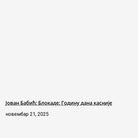
Јован Бабић: Блокаде: Годину дана касније
новембар 21, 2025