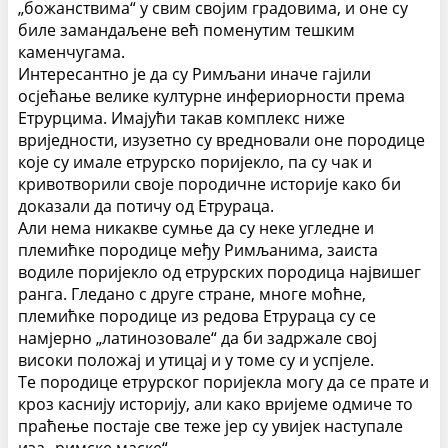
„божанствима“ у свим својим градовима, и оне су
биле замандаљене већ поменутим тешким
каменчугама.
Интересантно је да су Римљани иначе гајили
осјећање велике културне инфериорности према
Етрурцима. Имајући такав комплекс ниже
вриједности, изузетно су вредновали оне породице
које су имале етрурско поријекло, па су чак и
кривотворили своје породичне историје како би
доказали да потичу од Етрураца.
Али нема никакве сумње да су неке угледне и
племићке породице међу Римљанима, заиста
водиле поријекло од етрурских породица највишег
ранга. Гледано с друге стране, многе моћне,
племићке породице из редова Етрураца су се
намјерно „латинозовале“ да би задржале свој
високи положај и утицај и у томе су и успјеле.
Те породице етрурског поријекла могу да се прате и
кроз каснију историју, али како вријеме одмиче то
праћење постаје све теже јер су увијек наступале