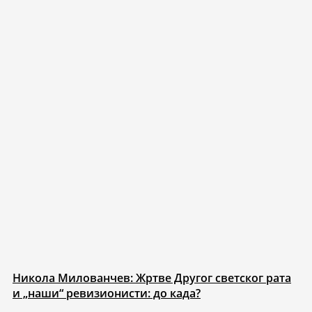
Никола Милованчев: Жртве Другог светског рата
и „наши“ ревизионисти: до када?