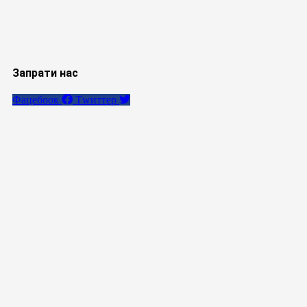
Запрати нас
Фацебоок
Тwиттер