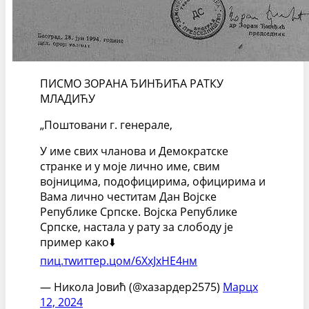
ПИСМО ЗОРАНА ЂИНЂИЋА РАТКУ
МЛАДИЋУ
„Поштовани г. генерале,
У име свих чланова и Демократске
странке и у моје лично име, свим
војницима, подофицирима, официрима и
Вама лично честитам Дан Војске
Републике Српске. Војска Републике
Српске, настала у рату за слободу је
пример како⬇️
пиц.тwиттер.цом/6XхЈхНЕ4нм
— Никола Јовић (@хазардер2575)
Марцх
12, 2024