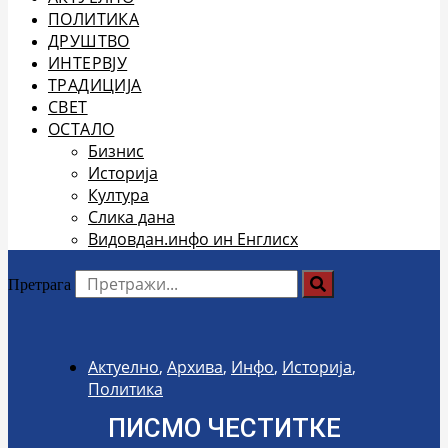
ПОЛИТИКА
ДРУШТВО
ИНТЕРВЈУ
ТРАДИЦИЈА
СВЕТ
ОСТАЛО
Бизнис
Историја
Култура
Слика дана
Видовдан.инфо ин Енглисх
Претрага
Актуелно
,
Архива
,
Инфо
,
Историја
,
Политика
ПИСМО ЧЕСТИТКЕ