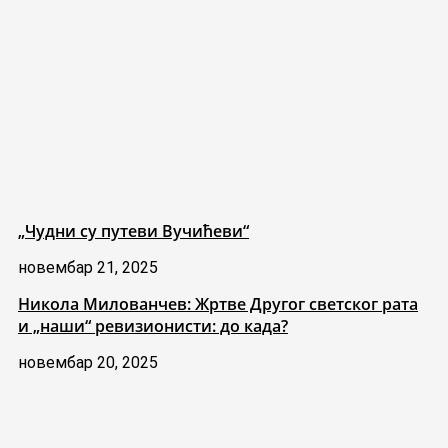
„Чудни су путеви Вучићеви“
новембар 21, 2025
Никола Милованчев: Жртве Другог светског рата
и „наши“ ревизионисти: до када?
новембар 20, 2025