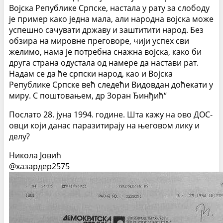
Војска Републике Српске, настала у рату за слободу
је пример како
једна мала, али народна војска може
успешно сачувати државу и заштитити народ. Без
обзира на мировне преговоре, чији успех сви
желимо, нама је потребна снажна војска, како би
друга страна одустала од намере да настави рат.
Надам се да ће српски народ, као и Војска
Републике Српске већ следећи Видовдан доћекати у
миру. С поштовањем, др Зоран Ђинђић“
Послато 28. јуна 1994. године. Шта кажу на ово ДОС-
овци који данас паразитирају на његовом лику и
делу?
Никола Јовић
@хазардер2575