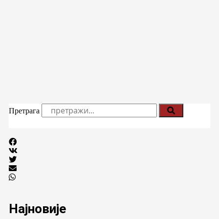
Претрага
Најновије