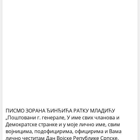
ПИСМО ЗОРАНА ЂИНЂИЋА РАТКУ МЛАДИЋУ
„Поштовани г. генерале, У име свих чланова и
Демократске странке и у моје лично име, свим
војницима, подофицирима, официрима и Вама
лично честитам Дан Војске Републике Српске.