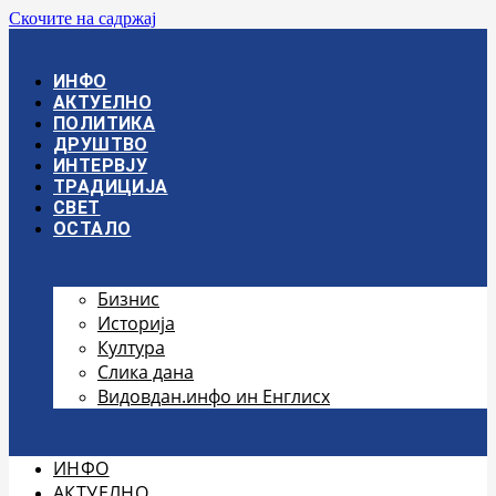
Скочите на садржај
ИНФО
АКТУЕЛНО
ПОЛИТИКА
ДРУШТВО
ИНТЕРВЈУ
ТРАДИЦИЈА
СВЕТ
ОСТАЛО
Бизнис
Историја
Култура
Слика дана
Видовдан.инфо ин Енглисх
ИНФО
АКТУЕЛНО