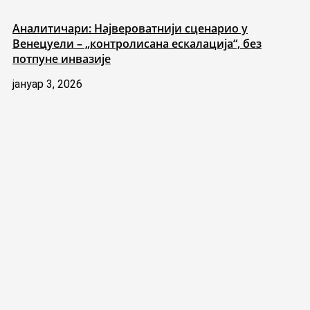
Аналитичари: Највероватнији сценарио у
Венецуели – „контролисана ескалација“, без
потпуне инвазије
јануар 3, 2026