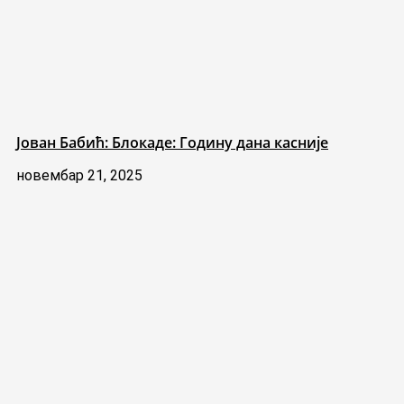
Јован Бабић: Блокаде: Годину дана касније
новембар 21, 2025