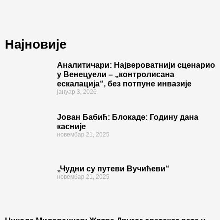
Најновије
Аналитичари: Највероватнији сценарио
у Венецуели – „контролисана
ескалација“, без потпуне инвазије
јануар 3, 2026
Јован Бабић: Блокаде: Годину дана
касније
новембар 21, 2025
„Чудни су путеви Вучићеви“
новембар 21, 2025