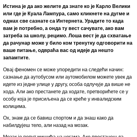
Истина је да ако желите да знате ко је Карло Велики
или где је Куала Лампура, само кликнете на дугме и
одмах све сазнате са Интернета. Урадите то када
вам је потребно, а онда ту вест сачувате, ако вам
затреба за школу, рецимо. Лоша вест је да схватање
да рачунар може у било ком тренутку одговорити на
ваше питање, одвраћа вас од идеје да нешто
запамтите.
Овај феномен се може упоредити на следећи начин:
сазнање да аутобусом или аутомобилом можете увек да
идете из једне улице у другу, особа одлучује да више не
хода. Али ако престанете да ходате, претворићете се у
особу која је присиљена да се креће у инвалидским
колицима.
Ох, знам да се бавиш спортом и да знаш како да
набилдујеш тело, али назад на мозак.
Мозак је попут мишића на ногама. Ако престанеш да