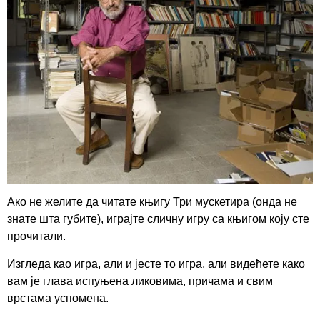
Ако не желите да читате књигу Три мускетира (онда не
знате шта губите), играјте сличну игру са књигом коју сте
прочитали.
Изгледа као игра, али и јесте то игра, али видећете како
вам је глава испуњена ликовима, причама и свим
врстама успомена.