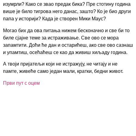
изумрли? Како се звао предак бика? Пре стотину година
више је било тигрова него данас, зашто? Ко је био други
папа у историји? Када је створен Мики Маус?
Могао бих да ова питања нижем бесконачно и све би то
биле сјајне теме за истраживање. Све ово се мора
запамтити. Доћи ће дан и остарићеш, ако све ово сазнаш
и упамтиш, осећаћеш се као да живиш хиљаду година.
А твоји пријатељи који не истражују, не читају и не
памте, живеће само један мали, кратки, бедни живот.
Први пут с оцем