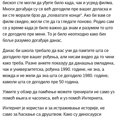
бископ сте могли да уђете било када, чак и усред филма.
Многи догађаји су се већ догодили пре вашег доласка и
ви сте морали брзо да „похватате конце“. Ако би вам се
филм свидео, могли сте да га гледате поново. Родио сам
се у време када је било важно да знам и разумем то што
се догодило пре мене. То је било неопходно како бих
боље разумео догађаје данас.
Данас би школа требало да вас учи да памтите шта се
догодило пре вашег рођења, али нисам видео да то чини
како треба. Разне анкете показују да данашња омладина,
чак и универзитетска, рођена 1990. године, не зна, а
можда и не жели да зна шта се догодило 1980. године,
камоли шта се догодило пре 50 година.
Узмите у обзир да памћење можете тренирати не само уз
помоћ књига и часописа, већ и уз помоћ Интернета.
Интернет је користан и за истраживање историје, не
само за ћаскање са друштвом. Како су диносаурси