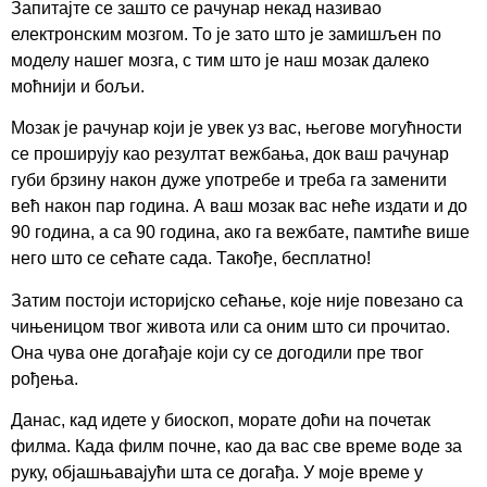
Запитајте се зашто се рачунар некад називао
електронским мозгом. То је зато што је замишљен по
моделу нашег мозга, с тим што је наш мозак далеко
моћнији и бољи.
Мозак је рачунар који је увек уз вас, његове могућности
се проширују као резултат вежбања, док ваш рачунар
губи брзину након дуже употребе и треба га заменити
већ након пар година. А ваш мозак вас неће издати и до
90 година, а са 90 година, ако га вежбате, памтиће више
него што се сећате сада. Такође, бесплатно!
Затим постоји историјско сећање, које није повезано са
чињеницом твог живота или са оним што си прочитао.
Она чува оне догађаје који су се догодили пре твог
рођења.
Данас, кад идете у биоскоп, морате доћи на почетак
филма. Када филм почне, као да вас све време воде за
руку, објашњавајући шта се догађа. У моје време у