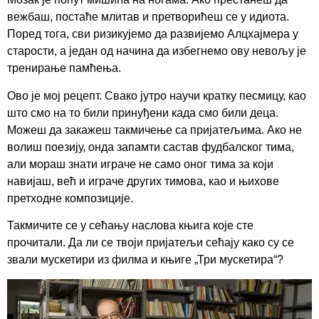
вежбаш, постаће млитав и претворићеш се у идиота.
Поред тога, сви ризикујемо да развијемо Алцхајмера у
старости, а један од начина да избегнемо ову невољу је
тренирање памћења.
Ово је мој рецепт. Свако јутро научи кратку песмицу, као
што смо на то били принуђени када смо били деца.
Можеш да закажеш такмичење са пријатељима. Ако не
волиш поезију, онда запамти састав фудбалског тима,
али мораш знати играче не само оног тима за који
навијаш, већ и играче других тимова, као и њихове
претходне композиције.
Такмичите се у сећању наслова књига које сте
прочитали. Да ли се твоји пријатељи сећају како су се
звали мускетири из филма и књиге „Три мускетира“?