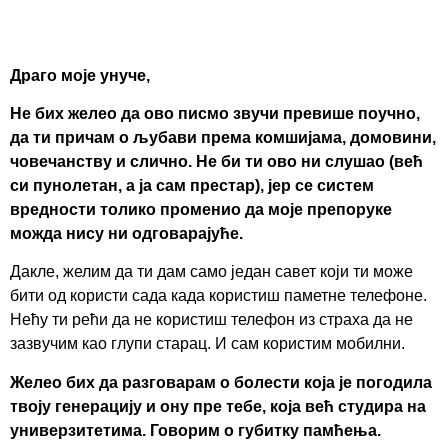
Драго моје унуче,
Не бих желео да ово писмо звучи превише поучно,
да ти причам о љубави према комшијама, домовини,
човечанству и слично. Не би ти ово ни слушао (већ
си пунолетан, а ја сам престар), јер се систем
вредности толико променио да моје препоруке
можда нису ни одговарајуће.
Дакле, желим да ти дам само један савет који ти може
бити од користи сада када користиш паметне телефоне.
Нећу ти рећи да не користиш телефон из страха да не
зазвучим као глупи старац. И сам користим мобилни.
Желео бих да разговарам о болести која је погодила
твоју генерацију и ону пре тебе, која већ студира на
универзитетима. Говорим о губитку памћења.