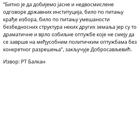
“Битно је да добијемо јасне и недвосмислене
одговоре државних институција, било по питању
крађе избора, било по питању умешаности
безбедносних структура неких других земаља јер су то
драматичне и врло озбиљне оптужбе које не смеју да
се заврше на међусобним политичким оптужбама без
конкретног разрешења”, закључује Добросављевић.
Извор: РТ Балкан