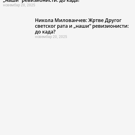
новембар 20, 2025
Никола Милованчев: Жртве Другог
светског рата и „наши“ ревизионисти:
до када?
новембар 20, 2025