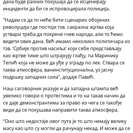
дана буде разних покушаја да се исценирају
инциденти да би се испровоцирала полиција.
“Надам се да то неће бити сценарио обојених
револуција где постоји тзв. сакрална жртва која
уствари треба да покрене гнев народа, али то ћемо
видети ових дана. Већ имамо неколико политичара из
тзв. ‘Србије против насиља’ који себе представљају
као жртве тиме што штрајкују глађу, па Маринику
Тепић која не може да уђе у зграду по лек. Ствара се
таква атмосфера, ванинституционална, уз јасну
подршку западних сила”, додаје Павић.
Наш саговорник указује и да западна штампа већ
увелико говори о протестима и то на такав начин да
се даје демонстрантима за право из чега се такође
види да се покушава направити таква атмосфера.
“Оно што недостаје овог пута је то што немају велику
масу као што су могли да рачунају некад. И може да се