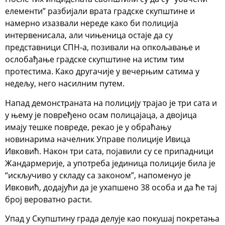
елементи” разбијали врата градске скупштине и
намерно изазвали нереде како би полиција
интервенисала, али чињеница остаје да су
представници СПН-а, позивали на опкољавање и
ослобађање градске скупштине на истим тим
протестима. Како другачије у вечерњим сатима у
недељу, него насилним путем.
Напад демонстраната на полицију трајао је три сата и
у њему је повређено осам полицајаца, а двојица
имају тешке повреде, рекао је у обраћању
новинарима начелник Управе полиције Ивица
Ивковић. Након три сата, појавили су се припадници
Жандармерије, а употреба јединица полиције била је
“искључиво у складу са законом”, напоменуо је
Ивковић, додајући да је ухапшено 38 особа и да ће тај
број вероватно расти.
Упад у Скупштину града делује као покушај покретања