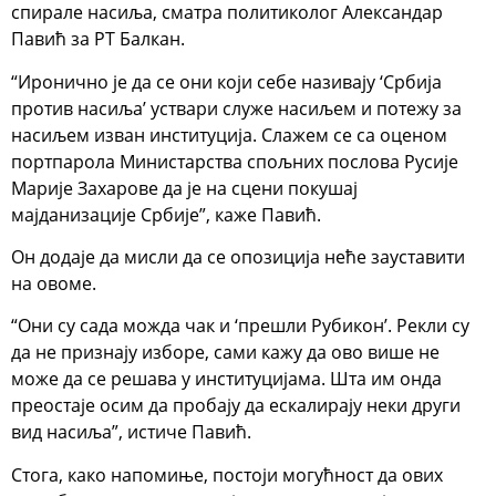
спирале насиља, сматра политиколог Александар
Павић за РТ Балкан.
“Иронично је да се они који себе називају ‘Србија
против насиља’ уствари служе насиљем и потежу за
насиљем изван институција. Слажем се са оценом
портпарола Министарства спољних послова Русије
Марије Захарове да је на сцени покушај
мајданизације Србије”, каже Павић.
Он додаје да мисли да се опозиција неће зауставити
на овоме.
“Они су сада можда чак и ‘прешли Рубикон’. Рекли су
да не признају изборе, сами кажу да ово више не
може да се решава у институцијама. Шта им онда
преостаје осим да пробају да ескалирају неки други
вид насиља”, истиче Павић.
Стога, како напомиње, постоји могућност да ових