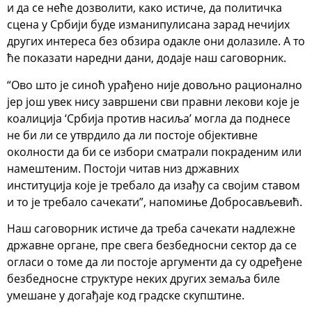
и да се неће дозволити, како истиче, да политичка
сцена у Србији буде изманипулисана зарад нечијих
других интереса без обзира одакле они долазиле. А то
ће показати наредни дани, додаје наш саговорник.
“Ово што је синоћ урађено није довољно рационално
јер још увек нису завршени сви правни лекови које је
коалиција ‘Србија против насиља’ могла да поднесе
не би ли се утврдило да ли постоје објективне
околности да би се избори сматрали покраденим или
намештеним. Постоји читав низ државних
институција које је требало да изађу са својим ставом
и то је требало сачекати”, напомиње Добросављевић.
Наш саговорник истиче да треба сачекати надлежне
државне органе, пре свега безбедносни сектор да се
огласи о томе да ли постоје аргументи да су одређене
безбедносне структуре неких других земаља биле
умешане у догађаје код градске скупштине.