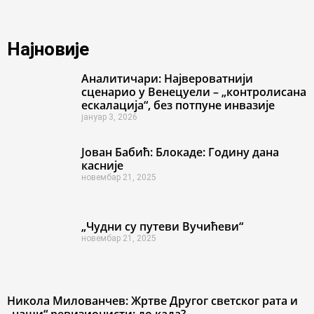
Најновије
Аналитичари: Највероватнији
сценарио у Венецуели – „контролисана
ескалација“, без потпуне инвазије
јануар 3, 2026
Јован Бабић: Блокаде: Годину дана
касније
новембар 21, 2025
„Чудни су путеви Вучићеви“
новембар 21, 2025
Никола Милованчев: Жртве Другог светског рата и
„наши“ ревизионисти: до када?