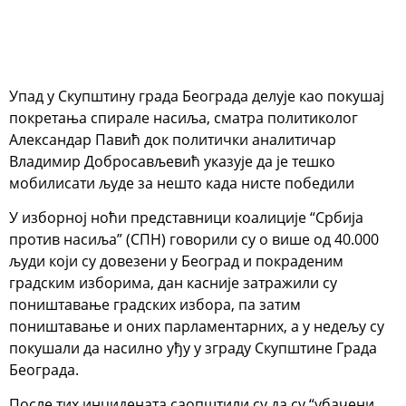
Упад у Скупштину града Београда делује као покушај
покретања спирале насиља, сматра политиколог
Александар Павић док политички аналитичар
Владимир Добросављевић указује да је тешко
мобилисати људе за нешто када нисте победили
У изборној ноћи представници коалиције “Србија
против насиља” (СПН) говорили су о више од 40.000
људи који су довезени у Београд и покраденим
градским изборима, дан касније затражили су
поништавање градских избора, па затим
поништавање и оних парламентарних, а у недељу су
покушали да насилно уђу у зграду Скупштине Града
Београда.
После тих инцидената саопштили су да су “убачени