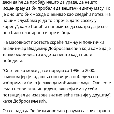
деси да ће да пробају нешто да ураде, да нешто
исценирају да би пробали да вештачки дигну масу. То
је оно што бих можда очекивао као следећи потез. На
нашим службама је да то спрече, да то сасеку у
корену”, каже Павић и напомиње да сматра да је све
ово било планирано и пре избора.
На масовност протеста скреће пажњу и политички
аналитичар Владимир Добросављевић који каже да је
тешко мобилисати људе за нешто када нисте
победили.
“Ово тешко може да се пореди са 1996. и 2000.
годином јер је тадашња опозиција победила на
изборима и било је лако да мобилише људе. Ово јесте
један непријатан инцидент, али који има у себи
потенцијал да изазове знатно веће тензије у друштву”,
каже Добросављевић.
Он се нада да ће бити довољно разума са свих страна