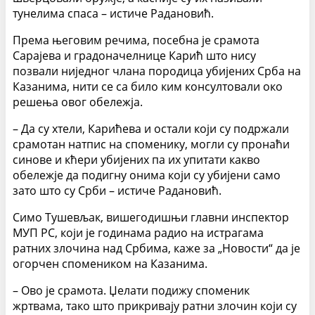
тунелима спаса – истиче Радановић.
Према његовим речима, посебна је срамота
Сарајева и градоначелнице Карић што нису
позвали ниједног члана породица убијених Срба на
Казанима, нити се са било ким консултовали око
решења овог обележја.
– Да су хтели, Карићева и остали који су подржали
срамотан натпис на споменику, могли су пронаћи
синове и кћери убијених па их упитати какво
обележје да подигну онима који су убијени само
зато што су Срби – истиче Радановић.
Симо Тушевљак, вишегодишњи главни инспектор
МУП РС, који је годинама радио на истрагама
ратних злочина над Србима, каже за „Новости“ да је
огорчен спомеником на Казанима.
– Ово је срамота. Џелати подижу споменик
жртвама, тако што прикривају ратни злочин који су