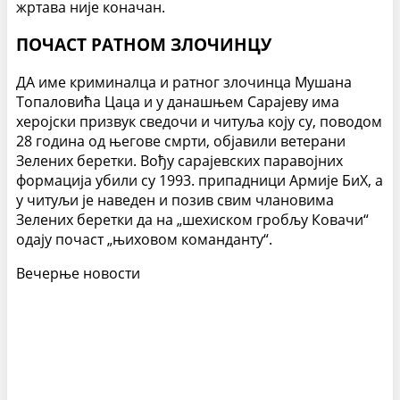
жртава није коначан.
ПОЧАСТ РАТНОМ ЗЛОЧИНЦУ
ДА име криминалца и ратног злочинца Мушана
Топаловића Цаца и у данашњем Сарајеву има
херојски призвук сведочи и читуља коју су, поводом
28 година од његове смрти, објавили ветерани
Зелених беретки. Вођу сарајевских паравојних
формација убили су 1993. припадници Армије БиХ, а
у читуљи је наведен и позив свим члановима
Зелених беретки да на „шехиском гробљу Ковачи“
одају почаст „њиховом команданту“.
Вечерње новости