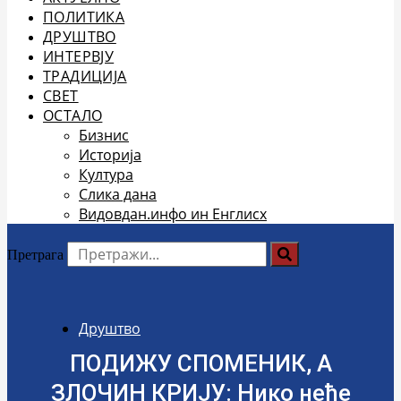
ПОЛИТИКА
ДРУШТВО
ИНТЕРВЈУ
ТРАДИЦИЈА
СВЕТ
ОСТАЛО
Бизнис
Историја
Култура
Слика дана
Видовдан.инфо ин Енглисх
Претрага
Друштво
ПОДИЖУ СПОМЕНИК, А
ЗЛОЧИН КРИЈУ: Нико неће