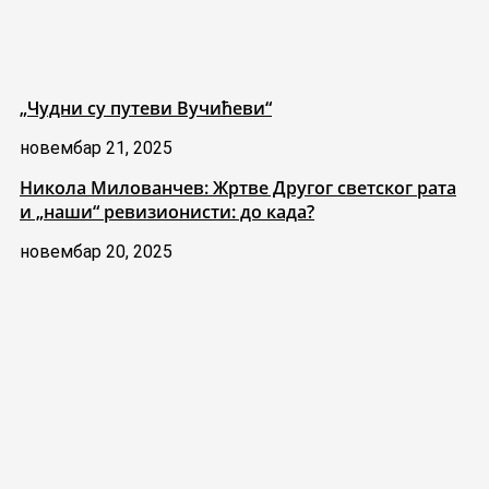
„Чудни су путеви Вучићеви“
новембар 21, 2025
Никола Милованчев: Жртве Другог светског рата
и „наши“ ревизионисти: до када?
новембар 20, 2025