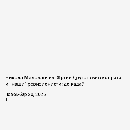
Никола Милованчев: Жртве Другог светског рата
и „наши“ ревизионисти: до када?
новембар 20, 2025