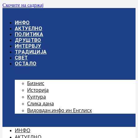
Скочите на садржај
ИНФО
АКТУЕЛНО
ПОЛИТИКА
ДРУШТВО
ИНТЕРВЈУ
ТРАДИЦИЈА
СВЕТ
ОСТАЛО
Бизнис
Историја
Култура
Слика дана
Видовдан.инфо ин Енглисх
ИНФО
АКТУЕЛНО