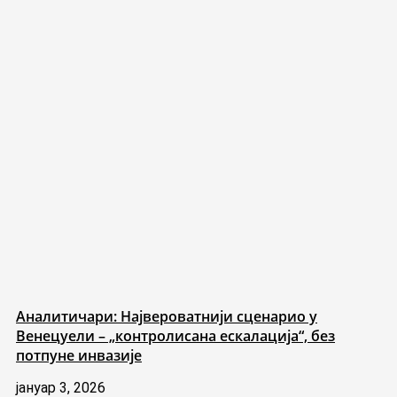
Аналитичари: Највероватнији сценарио у
Венецуели – „контролисана ескалација“, без
потпуне инвазије
јануар 3, 2026