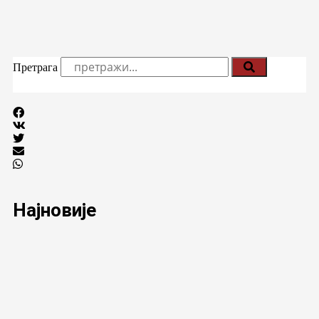
Претрага
Најновије