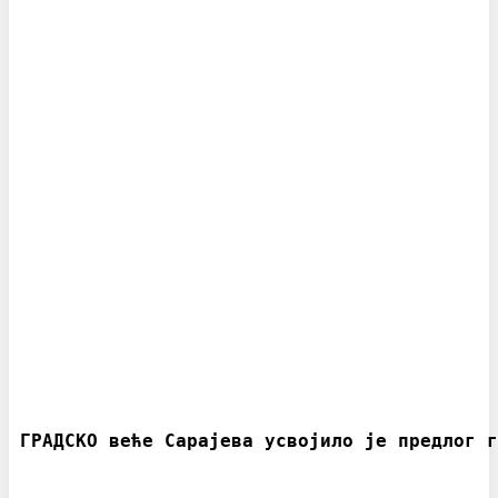
ГРАДСКО веће Сарајева усвојило је предлог г