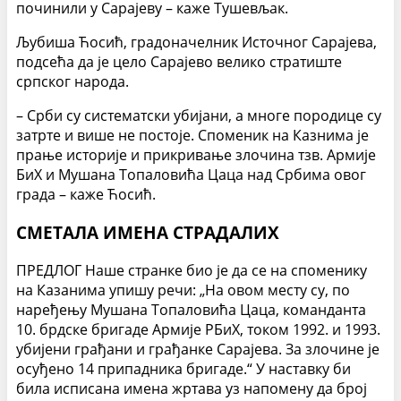
починили у Сарајеву – каже Тушевљак.
Љубиша Ћосић, градоначелник Источног Сарајева,
подсећа да је цело Сарајево велико стратиште
српског народа.
– Срби су систематски убијани, а многе породице су
затрте и више не постоје. Споменик на Казнима је
прање историје и прикривање злочина тзв. Армије
БиХ и Мушана Топаловића Цаца над Србима овог
града – каже Ћосић.
СМЕТАЛА ИМЕНА СТРАДАЛИХ
ПРЕДЛОГ Наше странке био је да се на споменику
на Казанима упишу речи: „На овом месту су, по
наређењу Мушана Топаловића Цаца, команданта
10. брдске бригаде Армије РБиХ, током 1992. и 1993.
убијени грађани и грађанке Сарајева. За злочине је
осуђено 14 припадника бригаде.“ У наставку би
била исписана имена жртава уз напомену да број