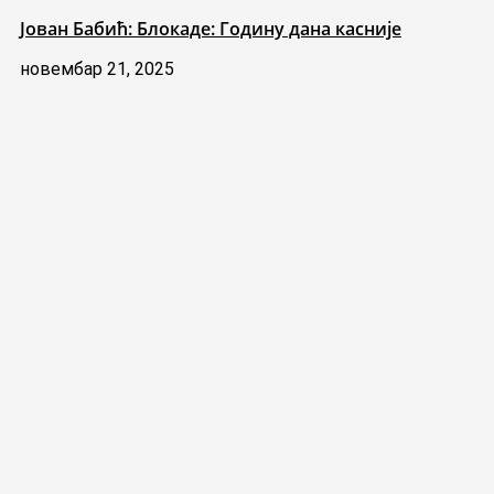
Јован Бабић: Блокаде: Годину дана касније
новембар 21, 2025