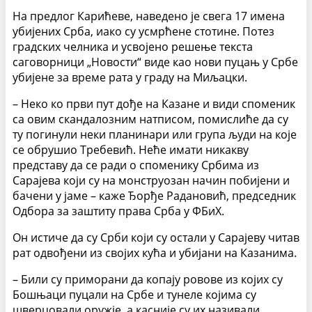
На предлог Карићеве, наведено је свега 17 имена
убијених Срба, иако су усмрћене стотине. Потез
градских челника и усвојено решење текста
саговорници „Новости“ виде као нови пуцањ у Србе
убијене за време рата у граду на Миљацки.
– Неко ко први пут дође на Казане и види споменик
са овим скандалозним натписом, помислиће да су
ту погинули неки планинари или група људи на које
се обрушио Требевић. Неће имати никакву
представу да се ради о споменику Србима из
Сарајева који су на монструозан начин побијени и
бачени у јаме – каже Ђорђе Радановић, председник
Одбора за заштиту права Срба у ФБиХ.
Он истиче да су Срби који су остали у Сарајеву читав
рат одвођени из својих кућа и убијани на Казанима.
– Били су приморани да копају ровове из којих су
Бошњаци пуцали на Србе и тунеле којима су
шверцовали оружје, а касније су их називали