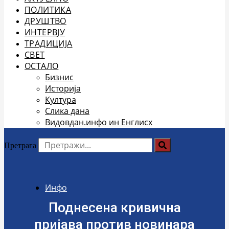
ПОЛИТИКА
ДРУШТВО
ИНТЕРВЈУ
ТРАДИЦИЈА
СВЕТ
ОСТАЛО
Бизнис
Историја
Култура
Слика дана
Видовдан.инфо ин Енглисх
Претрага
Инфо
Поднесена кривична
пријава против новинара