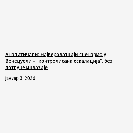
Аналитичари: Највероватнији сценарио у
Венецуели – „контролисана ескалација“, без
потпуне инвазије
јануар 3, 2026