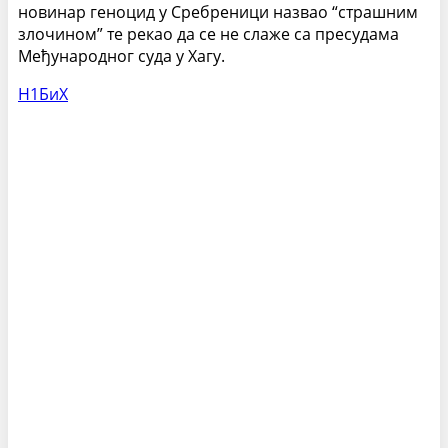
новинар геноцид у Сребреници назвао “страшним
злочином” те рекао да се не слаже са пресудама
Међународног суда у Хагу.
Н1БиХ