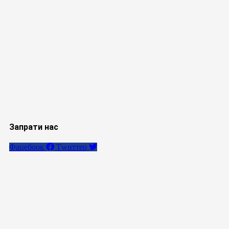
Запрати нас
Фацебоок
Тwиттер