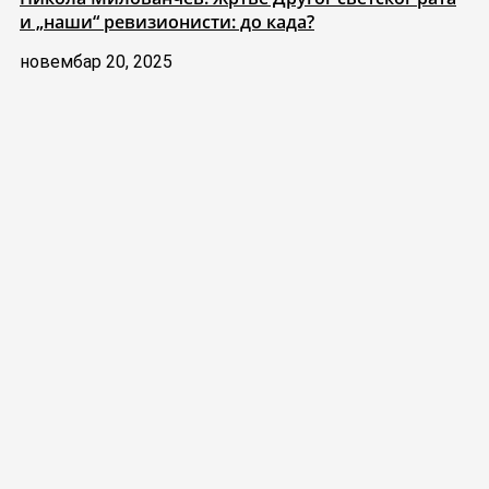
и „наши“ ревизионисти: до када?
новембар 20, 2025