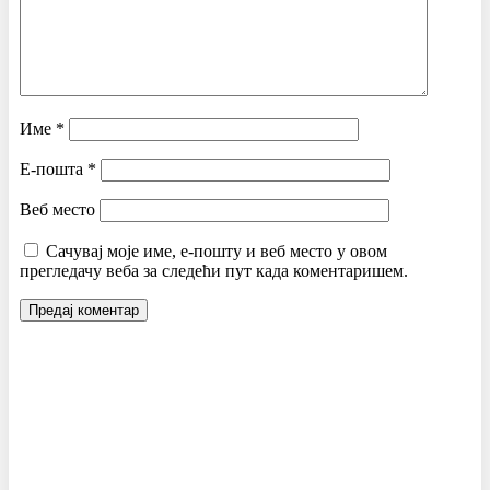
Име
*
Е-пошта
*
Веб место
Сачувај моје име, е-пошту и веб место у овом
прегледачу веба за следећи пут када коментаришем.