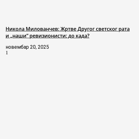
Никола Милованчев: Жртве Другог светског рата
и „наши“ ревизионисти: до када?
новембар 20, 2025