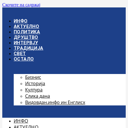
Скочите на садржај
ИНФО
АКТУЕЛНО
ПОЛИТИКА
ДРУШТВО
ИНТЕРВЈУ
ТРАДИЦИЈА
СВЕТ
ОСТАЛО
Бизнис
Историја
Култура
Слика дана
Видовдан.инфо ин Енглисх
ИНФО
АКТУЕЛНО