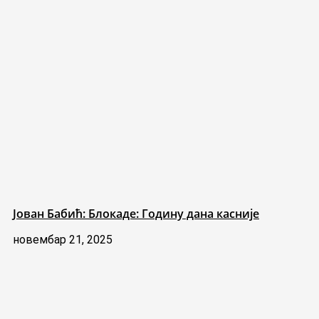
Јован Бабић: Блокаде: Годину дана касније
новембар 21, 2025