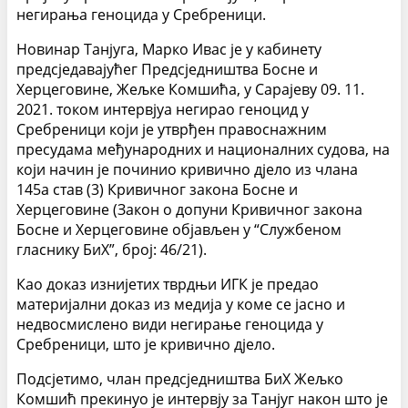
негирања геноцида у Сребреници.
Новинар Танјуга, Марко Ивас је у кабинету
предсједавајућег Предсједништва Босне и
Херцеговине, Жељке Комшића, у Сарајеву 09. 11.
2021. током интервјуа негирао геноцид у
Сребреници који је утврђен правоснажним
пресудама међународних и националних судова, на
који начин је починио кривично дјело из члана
145а став (3) Кривичног закона Босне и
Херцеговине (Закон о допуни Кривичног закона
Босне и Херцеговине објављен у “Службеном
гласнику БиХ”, број: 46/21).
Као доказ изнијетих тврдњи ИГК је предао
материјални доказ из медија у коме се јасно и
недвосмислено види негирање геноцида у
Сребреници, што је кривично дјело.
Подсјетимо, члан предсједништва БиХ Жељко
Комшић прекинуо је интервју за Танјуг након што је