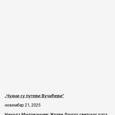
„Чудни су путеви Вучићеви“
новембар 21, 2025
Никола Милованчев: Жртве Другог светског рата