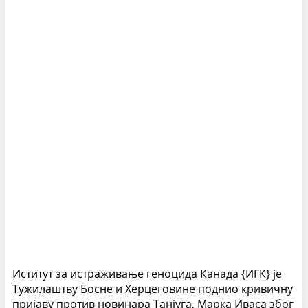
Иститут за истраживање геноцида Канада {ИГК} је
Тужилаштву Босне и Херцеговине поднио кривичну
пријаву против новинара Танјуга, Марка Иваса због