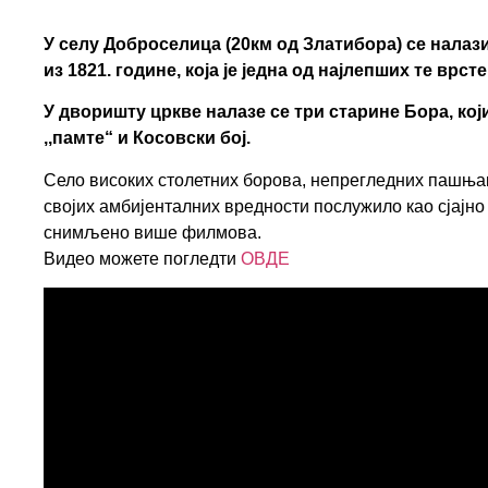
У селу Доброселица (20км од Златибора) се нала
из 1821. године, која је једна од најлепших те врсте
У дворишту цркве налазе се три старине Бора, ко
,,памте“ и Косовски бој.
Село високих столетних борова, непрегледних пашња
својих амбијенталних вредности послужило као сјајно
снимљено више филмова.
Видео можете погледти
ОВДЕ