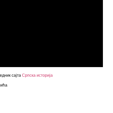
редник сајта
Српска историја
нића