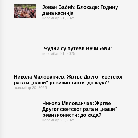
Јован Бабић: Блокаде: Годину
дана касније
новембар 21, 2025
„Чудни су путеви Вучићеви“
новембар 21, 2025
Никола Милованчев: Жртве Другог светског
рата и „наши“ ревизионисти: до када?
новембар 20, 2025
Никола Милованчев: Жртве
Другог светског рата и „наши“
ревизионисти: до када?
новембар 20, 2025