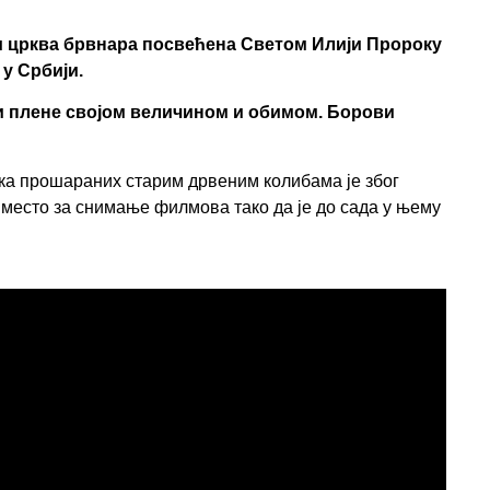
зи црква брвнара посвећена Светом Илији Пророку
 у Србији.
ји плене својом величином и обимом. Борови
ка прошараних старим дрвеним колибама је због
 место за снимање филмова тако да је до сада у њему