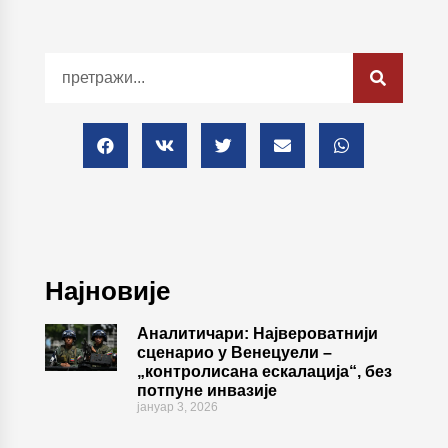
Најновије
Аналитичари: Највероватнији
сценарио у Венецуели –
„контролисана ескалација“, без
потпуне инвазије
јануар 3, 2026