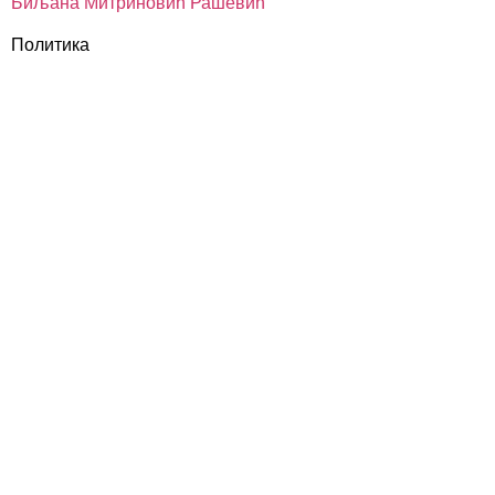
Биљана Митриновић Рашевић
Политика