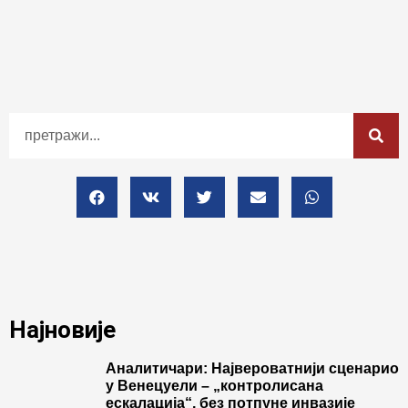
Најновије
Аналитичари: Највероватнији сценарио
у Венецуели – „контролисана
ескалација“, без потпуне инвазије