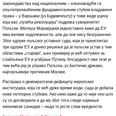
законодавства над националним – означавајући га
општеприхваћеним фундаменталним стубом владавине
права – у Варшави (уз Будимпешту) у томе виде уцену
која као „пузећа револуција” подрива суверенитет
Пољске. Матеуш Моравјцеки једноставно каже да ЕУ
има велике надллежности, али да оне нису безграничне.
Због одлуке пољског уставног суда, који је преиспитао
три одлуке ЕУ и донео решење да је пољски устав у тим
областима „старији”, њен премијер је већ оптужен за
слабљење ЕУ и угађање Путину. Апсурдност ове тезе је
тим већа јер је управо Пољска, уз балтичке државе,
најгорљивији противник Москве.
Расправа о демократском дефициту европских
институција, која се већ дуже време води, сада је добила
нове потпорне стубове. Ако неко каже да то није оно што
су се договорили и да му због тога следе најмање
економске санкције – онда то јесте слом вредности.