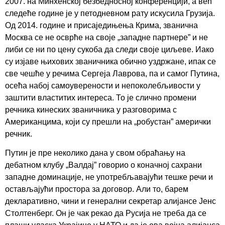
2007. на Минхенској безбедносној конференцији, а већ
следеће године је у петодневном рату искусила Грузија.
Од 2014. године и присаједињења Крима, званична
Москва се не осврће на своје „западне партнере” и не
либи се ни по цену сукоба да следи своје циљеве. Иако
су изјаве њихових званичника обично уздржане, ипак се
све чешће у речима Сергеја Лаврова, па и самог Путина,
осећа набој самоуверености и непоколебљивости у
заштити властитих интереса. То је слично промени
речника кинеских званичника у разговорима с
Американцима, који су прешли на „робустан” амерички
речник.
Путин је пре неколико дана у свом обраћању на
дебатном клубу „Валдај” говорио о коначној сахрани
западне доминације, не употребљавајући тешке речи и
остављајући простора за договор. Али то, барем
декларативно, чини и генерални секретар алијансе Јенс
Столтенберг. Он је чак рекао да Русија не треба да се