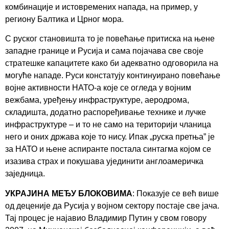
комбинације и истовремених напада, на пример, у
региону Балтика и Црног мора.
С руског становишта то је повећање притиска на њене
западне границе и Русија и сама појачава све своје
стратешке капацитете како би адекватно одговорила на
могуће нападе. Руси констатују континуирано повећање
војне активности НАТО-а које се огледа у војним
вежбама, уређењу инфраструктуре, аеродрома,
складишта, додатно распоређивање технике и лучке
инфраструктуре – и то не само на територији чланица
него и оних држава које то нису. Ипак „руска претња” је
за НАТО и њене аспиранте постала синтагма којом се
изазива страх и покушава ујединити англоамеричка
заједница.
УКРАЈИНА МЕЂУ БЛОКОВИМА
: Показује се већ више
од деценије да Русија у војном сектору постаје све јача.
Тај процес је најавио Владимир Путин у свом говору