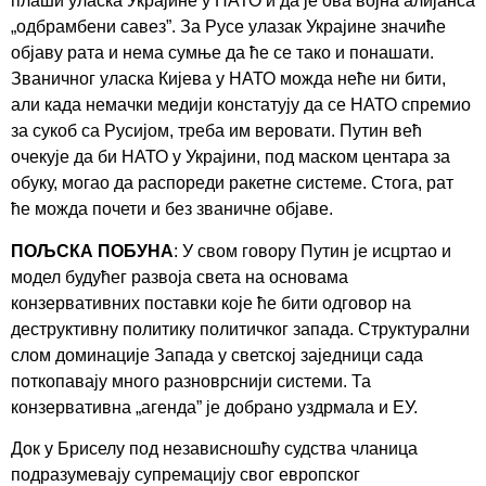
плаши уласка Украјине у НАТО и да је ова војна алијанса
„одбрамбени савез”. За Русе улазак Украјине значиће
објаву рата и нема сумње да ће се тако и понашати.
Званичног уласка Кијева у НАТО можда неће ни бити,
али када немачки медији констатују да се НАТО спремио
за сукоб са Русијом, треба им веровати. Путин већ
очекује да би НАТО у Украјини, под маском центара за
обуку, могао да распореди ракетне системе. Стога, рат
ће можда почети и без званичне објаве.
ПОЉСКА ПОБУНА
: У свом говору Путин је исцртао и
модел будућег развоја света на основама
конзервативних поставки које ће бити одговор на
деструктивну политику политичког запада. Структурални
слом доминације Запада у светској заједници сада
поткопавају много разноврснији системи. Та
конзервативна „агенда” је добрано уздрмала и ЕУ.
Док у Бриселу под независношћу судства чланица
подразумевају супремацију свог европског