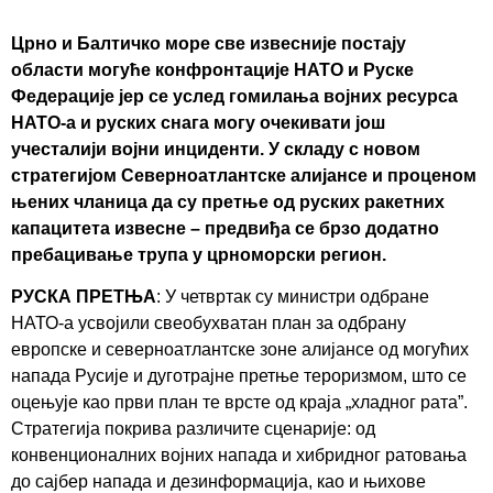
Црно и Балтичко море све извесније постају
области могуће конфронтације НАТО и Руске
Федерације јер се услед гомилања војних ресурса
НАТО-а и руских снага могу очекивати још
учесталији војни инциденти. У складу с новом
стратегијом Северноатлантске алијансе и проценом
њених чланица да су претње од руских ракетних
капацитета извесне – предвиђа се брзо додатно
пребацивање трупа у црноморски регион.
РУСКА ПРЕТЊА
: У четвртак су министри одбране
НАТО-а усвојили свеобухватан план за одбрану
европске и северноатлантске зоне алијансе од могућих
напада Русије и дуготрајне претње тероризмом, што се
оцењује као први план те врсте од краја „хладног рата”.
Стратегија покрива различите сценарије: од
конвенционалних војних напада и хибридног ратовања
до сајбер напада и дезинформација, као и њихове