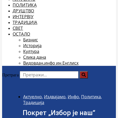
ПОЛИТИКА
ДРУШТВО
ИНТЕРВЈУ
ТРАДИЦИЈА
СВЕТ
ОСТАЛО
Бизнис
Историја
Култура
Слика дана
Видовдан.инфо ин Енглисх
Претрага
Актуелно
,
Издвајамо
,
Инфо
,
Политика
,
Традиција
Покрет „Избор је наш“