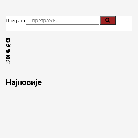
Претрага
Најновије