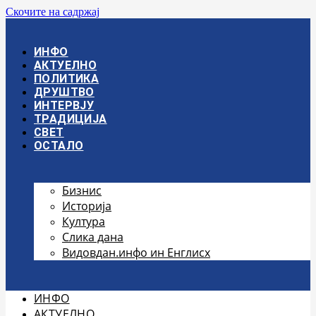
Скочите на садржај
ИНФО
АКТУЕЛНО
ПОЛИТИКА
ДРУШТВО
ИНТЕРВЈУ
ТРАДИЦИЈА
СВЕТ
ОСТАЛО
Бизнис
Историја
Култура
Слика дана
Видовдан.инфо ин Енглисх
ИНФО
АКТУЕЛНО