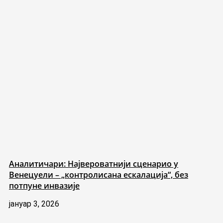
Аналитичари: Највероватнији сценарио у
Венецуели – „контролисана ескалација“, без
потпуне инвазије
јануар 3, 2026