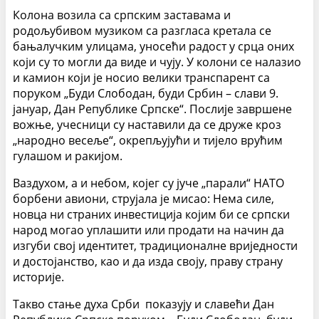
Колона возила са српским заставама и
родољубивом музиком са разгласа кретала се
бањалучким улицама, уносећи радост у срца оних
који су то могли да виде и чују. У колони се налазио
и камион који је носио велики транспарент са
поруком „Буди Слободан, буди Србин – слави 9.
јануар, Дан Републике Српске“. Послије завршене
вожње, учесници су наставили да се друже кроз
„народно весеље“, окрепљујући и тијело врућим
гулашом и ракијом.
Ваздухом, а и небом, којег су јуче „парали“ НАТО
борбени авиони, струјала је мисао: Нема силе,
новца ни страних инвестиција којим би се српски
народ могао уплашити или продати на начин да
изгуби свој идентитет, традиционалне вриједности
и достојанство, као и да изда своју, праву страну
историје.
Такво стање духа Срби показују и славећи Дан