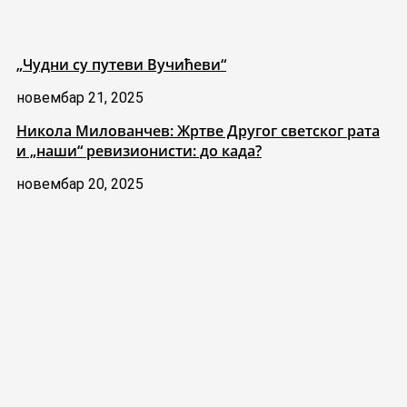
„Чудни су путеви Вучићеви“
новембар 21, 2025
Никола Милованчев: Жртве Другог светског рата
и „наши“ ревизионисти: до када?
новембар 20, 2025