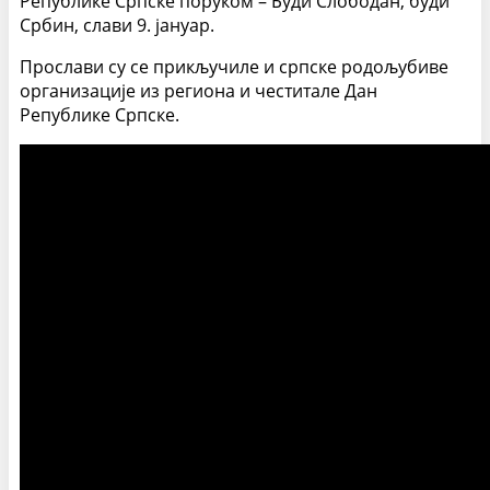
Републике Српске поруком – Буди Слободан, буди
Србин, слави 9. јануар.
Прослави су се прикључиле и српске родољубиве
организације из региона и честитале Дан
Републике Српске.