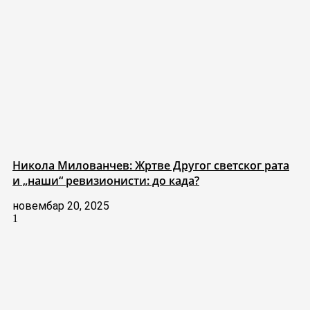
Никола Милованчев: Жртве Другог светског рата
и „наши“ ревизионисти: до када?
новембар 20, 2025