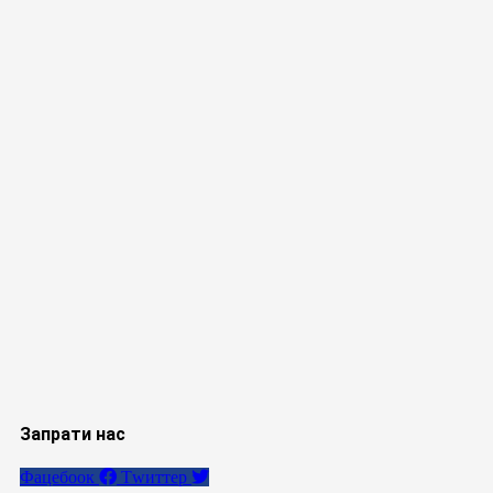
Запрати нас
Фацебоок
Тwиттер