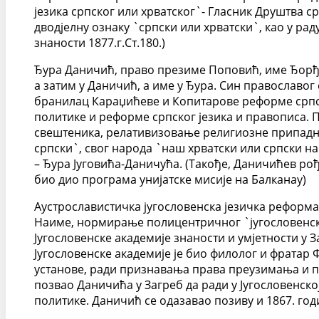
језика српског или хрватског`- Гласник Друштва с
дводјелну ознаку `српски или хрватски`, као у рад
знаности 1877.г.Ст.180.)
Ђура Даничић, право презиме Поповић, име Ђорђе, 
а затим у Даничић, а име у Ђура. Син православог
бранилац Караџићеве и Копитарове реформе српск
политике и реформе српског језика и правописа. 
свештеника, релативизовање религиозне припаднос
српски`, свог народа `наш хрватски или српски на
– Ђура Југовића-Даничућа. (Такође, Даничићев ро
био дио програма унијатске мисије на Балканау)
Аустрославистичка југословенска језичка реформа
Наиме, нормирање полицентричног `југословенског
Југословенске академије знаности и умјетности у З
Југословенске академије је био филолог и фратар
установе, ради признавања права преузимања и пре
позвао Даничића у Загреб да ради у Југословенско
политике. Даничић се одазавао позиву и 1867. год