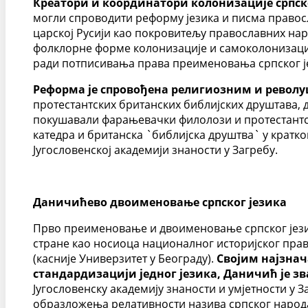
Креатори и координатори колонизације српск
могли спроводити реформу језика и писма правос
царској Русији као покровитељу православних нар
фолклорне форме колонизације и самоколонизације
ради потписивања права преименовања српског јез
Реформа је спровођена религиозним и револ
протестантских британских библијских друштава, 
покушавали фарањевачки филолози и протестантск
катедра и британска `библијска друштва` у кратк
Југословенској академији знаности у Загребу.
Даничићево двоименовање српског језика
Прво преименовање и двоименовање српског језика
стране као носиоца националног историјског пра
(касније Универзитет у Београду).
Својим најзнач
стандардизацији једног језика, Даничић је 
Југословенску академију знаности и умјетности у З
образложења релативности назива српског народа 