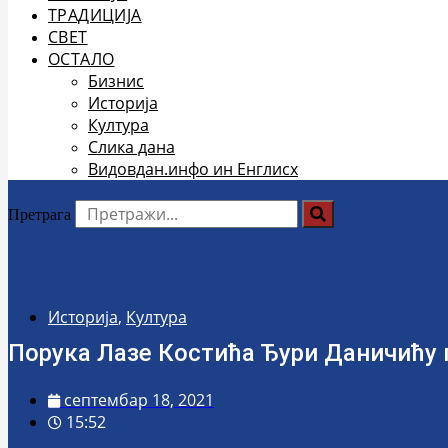
ТРАДИЦИЈА
СВЕТ
ОСТАЛО
Бизнис
Историја
Култура
Слика дана
Видовдан.инфо ин Енглисх
Претрага
Историја
,
Култура
Порука Лазе Костића Ђури Даничићу 
септембар 18, 2021
15:52