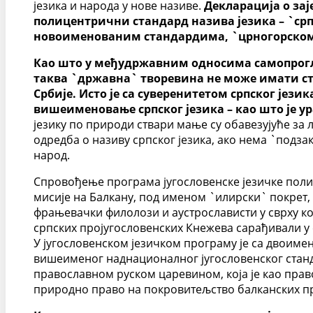
језика и народа у нове називе.
Декларација о за
полицентрични стандард назива језика – `ср
новоименованим стандардима, `црногорском
Као што у међудржавним односима самопрогла
таква `државна` творевина не може имати ста
Србије. Исто је са суверенитетом српског је
вишеименовање српског језика – као што је у
језику по природи ствари мање су обавезујуће за 
одредба о називу српског језика, ако нема `подз
народ.
Спровођење програма југословенске језичке полити
мисије на Балкану, под именом `илирски` покрет, 
фрањевачки филолози и аустрослависти у сврху к
српских пројугословенских Кнежева сарађивали у 
У југословенском језичком програму је са двоиме
вишеименог наднационалног југословенског стандар
православном руском царевином, која је као право
природно право на покровитељство балканских пр