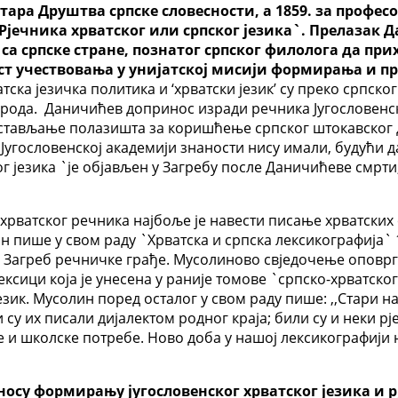
тара Друштва српске словесности, а 1859. за профес
Рјечника хрватског или српског језика`. Прелазак Д
а српске стране, познатог српског филолога да при
јест учествовања у унијатској мисији формирања и
а језичка политика и ‘хрватски језик’ су преко српског
народа. Даничићев допринос изради речника Југословенс
стављање полазишта за коришћење српског штокавског д
у Југословенској академији знаности нису имали, будући д
ог језика `је објављен у Загребу после Даничићеве смрт
рватског речника најбоље је навести писање хрватских 
н пише у свом раду `Хрватска и српска лексикографија` 1
 Загреб речничке грађе. Мусолиново свједочење оповр
ексици која је унесена у раније томове `српско-хрватског
език. Мусолин поред осталог у свом раду пише: ,,Стари
у их писали дијалектом родног краја; били су и неки рј
 школске потребе. Ново доба у нашој лексикографији на
су формирању југословенског хрватског језика и рј