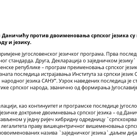
 Даничићу против двоименовања српског језика су
ду и језику.
римјене југословенског језичког програма. Прва после
ног стандарда. Друга
,
Декларација о заједничком језику`
венске републике – програм преименовања српског јез
ата последица истрајавања Института за српски језик СА
и народног језика САНУ”. Узрок наведених последица ј
тике српског народа, званично од формирања Југославије
лацији, као континуитет и програмске последице југосло
језичке доктрине двоимневања српског језика – од Дани
стављеном у једну ријеч хибридну одредницу `српскохрва
 легалитета праву вишецентричног вишеменовања српског
 новоименованих назива `заједничког језика`,даљем ди