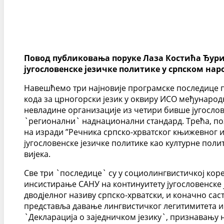
Повод публиковања поруке Лаза Костића Ђури
југословенске језичке политике у српском наро
Навешћемо три најновије програмске последице п
кода за црногорски језик у оквиру ИСО међународ
невладине организације из четири бивше југосло
`регионални` наднационални стандард. Трећа, позн
на изради ”Речника српско-хрватског књижевног 
југословенске језичке политике као културне поли
вијека.
Све три `последице` су у социолингвистичкој коре
инсистирање САНУ на континуитету југословенске 
дводјелног називу српско-хрватски, и коначно са
представља давање лингвистичког легитимитета и
`Декларација о заједничком језику`, признавању