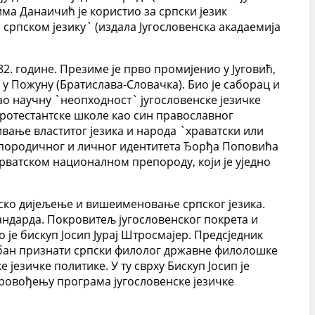
има Данаичић је користио за српски језик
и српском језику` (издала Југословенска акадаемија
2. године. Презиме је прво промијенио у Југовић,
 у Пожуну (Братислава-Словачка). Био је саборац и
о научну `неопходност` југословенске језичке
протестантске школе као син православног
вање властитог језика и народа `храватски или
г, породичног и личног идентитета Ђорђа Поповића
рватском националном препороду, који је уједно
тско дијељење и вишеименовање српског језика.
андарда. Покровитељ југословенског покрета и
 је бискуп Јосип Јурај Штросмајер. Предсједник
требан признати српски филолог државне филолошке
езичке политике. У ту сврху Бискуп Јосип је
спровођењу програма југословенске језичке