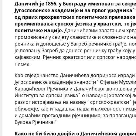
Даничић је 1856. у Београду именован за секре
Југословенске академије и за првог уредника`
од првих прохрватских политичких прелазака с
преименовања српског језика у хрватски, то 
политичке нације.
Даничићевим залагањем хрватск
промовисани у свијету славистике и словенских 
речника и доношење у Загреб речничке грађе, по
је позван у Загреб да донесе речничку грађу коју 
кајкавским. Рјечник хрватског или српског народн
писма.
Као свједочанство Даничићева доприноса изради х
Југословенске академије знаности` Стјепан Мусули
Караџићевог Рјечника и Даначићевог доношења у
Института за српски језика` о наводној хрватској л
разлог истрајавања на називу `српско-хрватски` ј
обиљежје, као и тадашња наша књижевност, писци с
и домаћим претходним рјечницима, за прпагандне и
Вукова Рјечника.“
Како не би било двојби о Даничићевом доприно