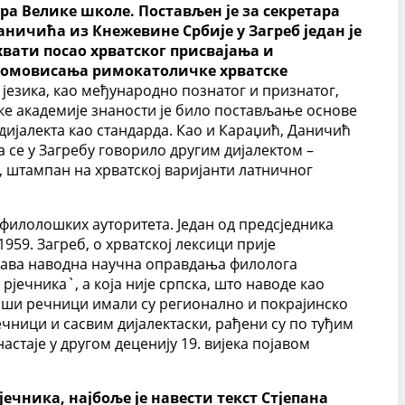
ора Велике школе. Постављен је за секретара
аничића из Кнежевине Србије у Загреб један је
хвати посао хрватског присвајања и
 промовисања римокатоличке хрватске
 језика, као међународно познатог и признатог,
ке академије знаности је било постављање основе
ијалекта као стандарда. Као и Караџић, Даничић
а се у Загребу говорило другим дијалектом –
и, штампан на хрватској варијанти латничног
филолошких ауторитета. Један од предсједника
959. Загреб, о хрватској лексици прије
гава наводна научна оправдања филолога
 рјечника`, а која није српска, што наводе као
 наши речници имали су регионално и покрајинско
ечници и сасвим дијалектаски, рађени су по туђим
стаје у другом деценију 19. вијека појавом
ечника, најбоље је навести текст Стјепана