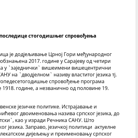
 последице стогодишњег спровођења
дица је додјељивање Црној Гори међународног
 обзнањена 2017. године у Сарајеву од четири
ика у `заједнички` вишеимени вишецентрични
НУ на `дводјелном` називу властитог језика тј.
е стопедесетогодишње спровођење програма
 1918. године, а незванично од половине 19.
венске језичке политике. Истрајавање и
чићевог двоименовања назива српског језика, до
тски`, као у изради Речника САНУ. Што
 језика. Заправо, језичкој политици актуелне
јалекатском дијељењу и преименовању српског