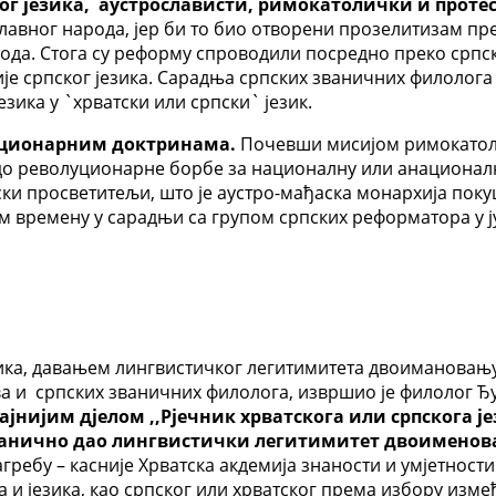
ог језика, аустрослависти, римокатолички и проте
лавног народа, јер би то био отворени прозелитизам пр
ода. Стога су реформу спроводили посредно преко српс
 српског језика. Сарадња српских званичних филолога 
ика у `хрватски или српски` језик.
уционарним доктринама.
Почевши мисијом римокатоли
до револуционарне борбе за националну или анационалну
и просветитељи, што је аустро-мађаска монархија покуш
ом времену у сарадњи са групом српских реформатора у ј
, давањем лингвистичког легитимитета двоимановању ср
ва и српских званичних филолога, извршио је филолог Ђ
ајнијим дјелом ,,Рјечник хрватскога или српскога 
званично дао лингвистички легитимитет двоименова
агребу – касније Хрватска акдемија знаности и умјетност
и језика, као српског или хрватског према избору изме