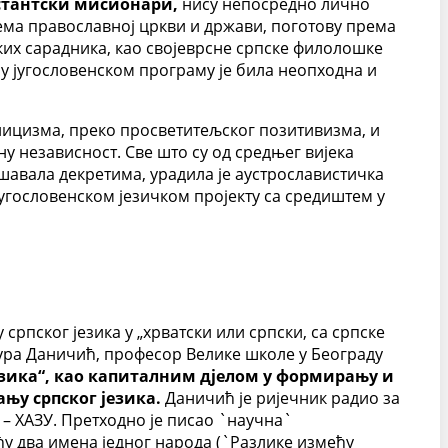
стантски мисионари,
нису непосредно лично
ема православној цркви и држави, поготову према
ких сарадника, као својеврсне српске филолошке
у југословенском програму је била неопходна и
цизма, преко просветитељског позитивизма, и
 независност. Све што су од средњег вијека
авала декретима, урадила је аустрославистичка
угословенском језичком пројекту са средиштем у
пског језика у „хрватски или српски, са српске
ура Даничић, професор Велике школе у Београду
језика“, као капиталним дјелом у формирању и
њу српског језика.
Даничић је ријечник радио за
и – ХАЗУ. Претходно је писао `научна`
ђу два имена једног народа (`Разлике између