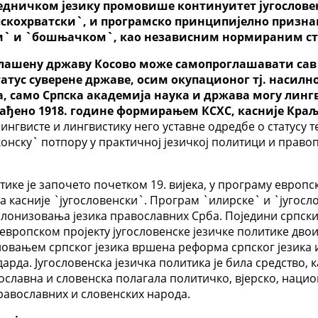
једничком језику промовише континуитет југословен
пскохрватски`, и програмско принципијелно призн
` и `бошњачком`, као независним нормираним ста
шену државу Косово може самопроглашавати сав св
тус суверене државе, осим окупационог тј. насилн
зика, само Српска академија наука и држава могу л
рађено 1918. године формирањем КСХС, касније Краљ
лингвисте и лингвистику него уставне одредбе о статусу 
аконску` потпору у практичној језичкој политици и пра
ке је започето почетком 19. вијека, у програму европск
а касније `југословенски`. Програм `илирске` и `југосл
олонизовања језика православних Срба. Поједини српс
европском пројекту југословенске језичке политике двои
новањем српског језика вршена реформа српског језика
да. Југословенска језичка политика је била средство, к
славна и словенска полагала политичко, вјерско, национ
авославних и словенских народа.