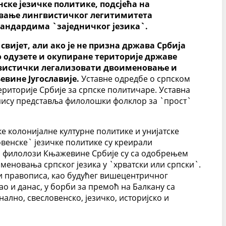
ске језичке политике, подсјећа на
авање лингвистичког легитимитета
ндардима `заједничког језика`.
ијет, али ако је не призна држава Србија
о одузете и окупиране територије државе
ингвистички легализовати двоименовање и
евине Југославије.
Уставне одредбе о српском
територије Србије за српске политичаре. Уставна
вопису представља филолошки фолклор за `прост`
е колонијалне културне политике и унијатске
овенске` језичке политике су креирали
ки филолози Књажевине Србије су са одобрењем
меновања српског језика у `хрватски или српски`.
 и правописа, као будућег вишецентричног
ао и данас, у борби за премоћ на Балкану са
ално, свесловенско, језичко, историјско и