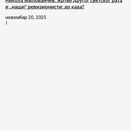
Никола Милованчев: Жртве Другог светског рата
и „наши“ ревизионисти: до када?
новембар 20, 2025