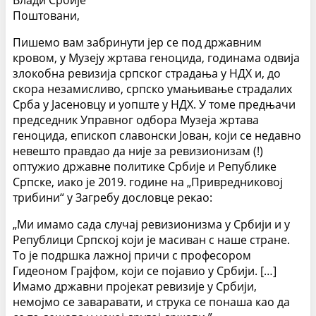
Влади Србије
Поштовани,
Пишемо вам забринути јер се под државним
кровом, у Музеју жртава геноцида, годинама одвија
злокобна ревизија српског страдања у НДХ и, до
скора незамисливо, српско умањивање страдалих
Срба у Јасеновцу и уопште у НДХ. У томе предњачи
председник Управног одбора Музеја жртава
геноцида, епископ славонски Јован, који се недавно
невешто правдао да није за ревизионизам (!)
оптужио државне политике Србије и Републике
Српске, иако је 2019. године на „Привредниковој
трибини“ у Загребу дословце рекао:
„Ми имамо сада случај ревизионизма у Србији и у
Републици Српској који је масиван с наше стране.
То је подршка лажној причи с професором
Гидеоном Грајфом, који се појавио у Србији. […]
Имамо државни пројекат ревизије у Србији,
немојмо се заваравати, и струка се понаша као да