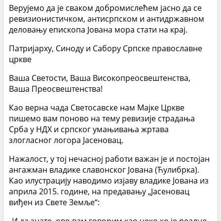
Верујемо да је сваком добромислећем јасно да се
ревизионистичком, антисрпском и антидржавном
деловању епископа Јована мора стати на крај.
Патријарху, Синоду и Сабору Српске православне
цркве
Ваша Светости, Ваша Високопреосвештенства,
Ваша Преосвештенства!
Као верна чада Светосавске нам Мајке Цркве
пишемо вам поново на тему ревизије страдања
Срба у НДХ и српског умањивања жртава
злогласног логора Јасеновац.
Нажалост, у тој нечасној работи важан је и постојан
ангажман владике славонског Јована (Ћулибрка).
Као илустрацију наводимо изјаву владике Јована из
априла 2015. године, на предавању „Јасеновац
виђен из Свете Земље“: