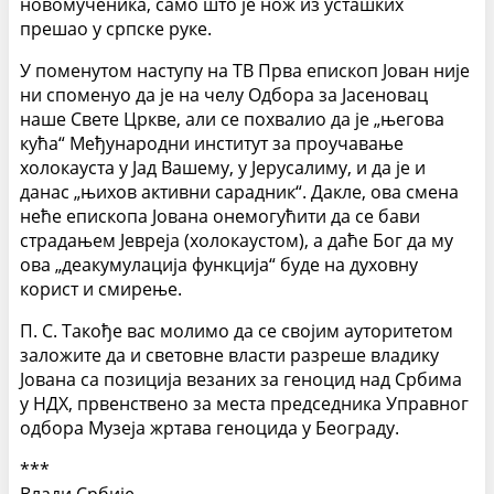
новомученика, само што је нож из усташких
прешао у српске руке.
У поменутом наступу на ТВ Прва епископ Јован није
ни споменуо да је на челу Одбора за Јасеновац
наше Свете Цркве, али се похвалио да је „његова
кућа“ Међународни институт за проучавање
холокауста у Јад Вашему, у Јерусалиму, и да је и
данас „њихов активни сарадник“. Дакле, ова смена
неће епископа Јована онемогућити да се бави
страдањем Јевреја (холокаустом), а даће Бог да му
ова „деакумулација функција“ буде на духовну
корист и смирење.
П. С. Такође вас молимо да се својим ауторитетом
заложите да и световне власти разреше владику
Јована са позиција везаних за геноцид над Србима
у НДХ, првенствено за места председника Управног
одбора Музеја жртава геноцида у Београду.
***