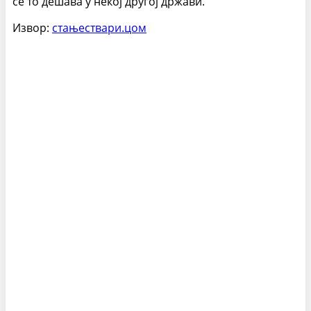
се то дешава у некој другој држави.”
Извор:
стањествари.цом