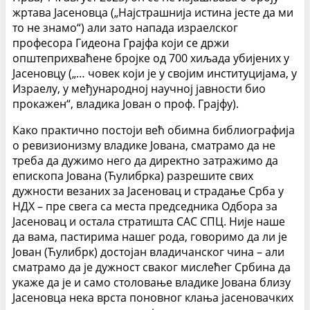
жртава Јасеновца („Најстрашнија истина јесте да ми
то не знамо“) али зато напада израелског
професора Гидеона Грајфа који се држи
општеприхваћене бројке од 700 хиљада убијених у
Јасеновцу („… човек који је у својим институцијама, у
Израелу, у међународној научној јавности био
прокажен“, владика Јован о проф. Грајфу).
Како практично постоји већ обимна библиографија
о ревизионизму владике Јована, сматрамо да не
треба да дужимо него да директно затражимо да
епископа Јована (Ћулибрка) разрешите свих
дужности везаних за Јасеновац и страдање Срба у
НДХ – пре свега са места председника Одбора за
Јасеновац и остала стратишта САС СПЦ. Није наше
да вама, пастирима нашег рода, говоримо да ли је
Јован (Ћулибрк) достојан владичанског чина – али
сматрамо да је дужност сваког мислећег Србина да
укаже да је и само столовање владике Јована близу
Јасеновца нека врста поновног клања јасеновачких