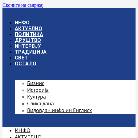
Скочите на садржај
ИНФО
АКТУЕЛНО
ПОЛИТИКА
ДРУШТВО
ИНТЕРВЈУ
ТРАДИЦИЈА
СВЕТ
ОСТАЛО
Бизнис
Историја
Култура
Слика дана
Видовдан.инфо ин Енглисх
ИНФО
АКТУЕЛНО