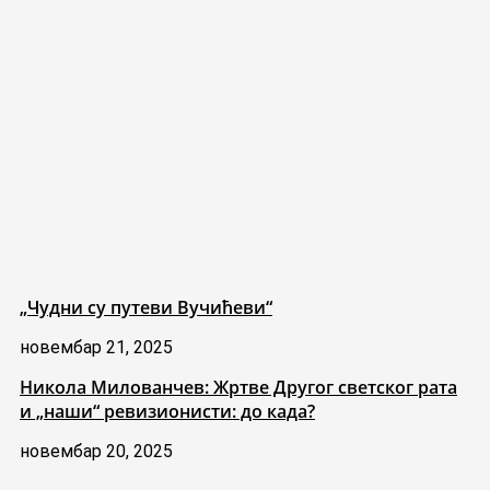
„Чудни су путеви Вучићеви“
новембар 21, 2025
Никола Милованчев: Жртве Другог светског рата
и „наши“ ревизионисти: до када?
новембар 20, 2025