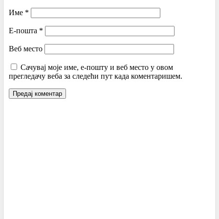
Име
*
Е-пошта
*
Веб место
Сачувај моје име, е-пошту и веб место у овом
прегледачу веба за следећи пут када коментаришем.