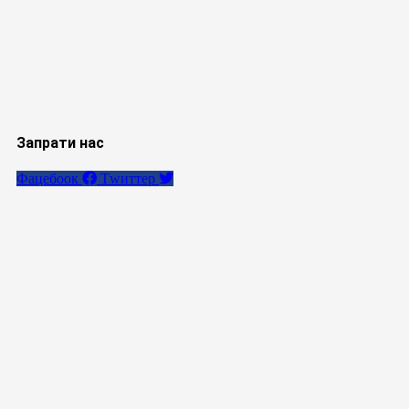
Запрати нас
Фацебоок
Тwиттер