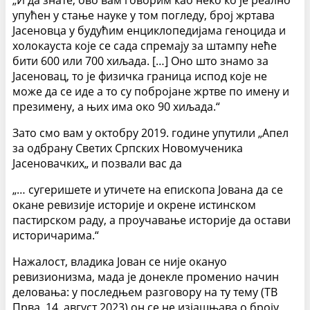
„И да знате, ово вам говорим као неко ко је реално
упућен у стање науке у том погледу, број жртава
Јасеновца у будућим енциклопедијама геноцида и
холокауста које се сада спремају за штампу неће
бити 600 или 700 хиљада. […] Оно што знамо за
Јасеновац, то је физичка граница испод које не
може да се иде а то су побројане жртве по имену и
презимену, а њих има око 90 хиљада.“
Зато смо вам у октобру 2019. године упутили „Апел
за одбрану Светих Српских Новомученика
Јасеновачких„ и позвали вас да
„… сугеришете и утичете на епископа Јована да се
окане ревизије историје и окрене истинском
пастирском раду, а проучавање историје да остави
историчарима.“
Нажалост, владика Јован се није окануо
ревизионизма, мада је донекле променио начин
деловања: у последњем разговору на ту тему (ТВ
Прва, 14. август 2023) он се не изјашњава о броју