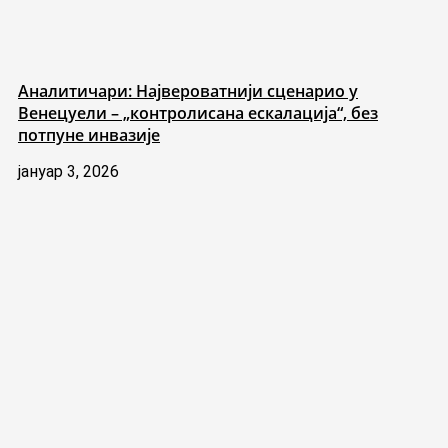
Аналитичари: Највероватнији сценарио у
Венецуели – „контролисана ескалација“, без
потпуне инвазије
јануар 3, 2026